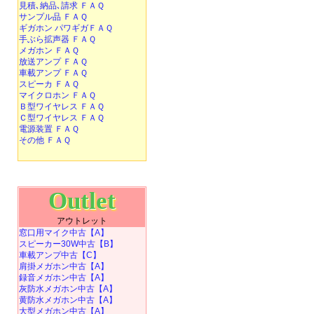
見積､納品､請求 ＦＡＱ
サンプル品 ＦＡＱ
ギガホン パワギガＦＡＱ
手ぶら拡声器 ＦＡＱ
メガホン ＦＡＱ
放送アンプ ＦＡＱ
車載アンプ ＦＡＱ
スピーカ ＦＡＱ
マイクロホン ＦＡＱ
Ｂ型ワイヤレス ＦＡＱ
Ｃ型ワイヤレス ＦＡＱ
電源装置 ＦＡＱ
その他 ＦＡＱ
Outlet
アウトレット
窓口用マイク中古【A】
スピーカー30W中古【B】
車載アンプ中古【C】
肩掛メガホン中古【A】
録音メガホン中古【A】
灰防水メガホン中古【A】
黄防水メガホン中古【A】
大型メガホン中古【A】