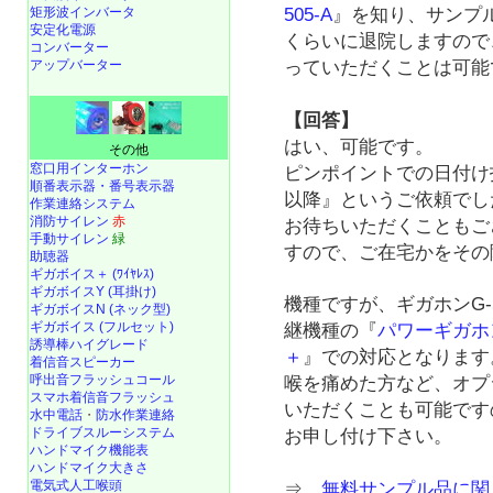
矩形波インバータ
505-A
』を知り、サンプ
安定化電源
くらいに退院しますので
コンバーター
アップバーター
っていただくことは可能
【回答】
はい、可能です。
その他
窓口用インターホン
ピンポイントでの日付け
順番表示器・番号表示器
以降』というご依頼でし
作業連絡システム
消防サイレン
赤
お待ちいただくこともご
手動サイレン
緑
すので、ご在宅かをその
助聴器
ギガボイス＋ (ﾜｲﾔﾚｽ)
ギガボイスY (耳掛け)
機種ですが、ギガホンG-
ギガボイスN (ネック型)
ギガボイス (フルセット)
継機種の『
パワーギガホ
誘導棒ハイグレード
＋
』での対応となります
着信音スピーカー
呼出音フラッシュコール
喉を痛めた方など、オプ
スマホ着信音フラッシュ
いただくことも可能です
水中電話
・
防水作業連絡
ドライブスルーシステム
お申し付け下さい。
ハンドマイク機能表
ハンドマイク大きさ
電気式人工喉頭
⇒
無料サンプル品に関