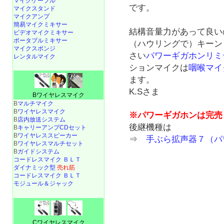
マイクケーブル
です。
マイクスタンド
マイクアンプ
簡易マイクミキサー
結構音量力があって良い
ビデオマイクミキサー
ポータブルミキサー
（ハウリングで）キーン
マイクスポンジ
さい
パワーギガホンリミ
レンタルマイク
ションマイクは
咽喉マイ
ます。
K.Sさま
Bワイヤレスマイク
B
マルチマイク
B
ワイヤレスマイク
※パワーギガホンは完売
B
店内放送システム
後継機種は
B
キャリーアンプCDセット
B
ワイヤレススピーカー
⇒
手ぶら拡声器７（パ
B
ワイヤレスマルチセット
B
ガイドシステム
コードレスマイク ＢＬＴ
ダイナミック型
売れ筋
コードレスマイク ＢＬＴ
モジュール＆ジャック
Cワイヤレスマイク