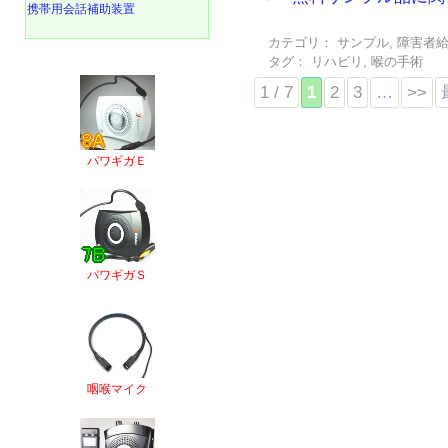
携帯用会話補助装置
カテゴリ：
サンプル
,
障害者
タグ：
リハビリ
,
喉の手術
1 / 7
1
2
3
…
>>
パワギガＥ
パワギガＳ
咽喉マイク