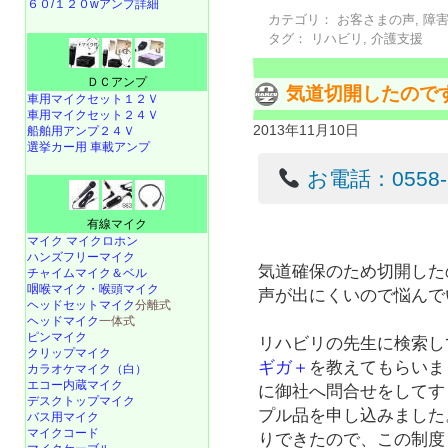
６０/１２０wアンプ詳細
カテゴリ：
お客さまの声
,
障
タグ：
リハビリ
,
介護支援
ＤＣアンプ
気道切開したので
車用マイクセット１２Ｖ
車用マイクセット２４Ｖ
2013年11月10日
船舶用アンプ２４Ｖ
選挙カー用 車載アンプ
お電話：0558-22
有線マイク
マイク マイクロホン
ハンズフリーマイク
気道確保のため切開した
チャイムマイク＆ベル
咽喉マイク・喉頭マイク
声が出にくいので悩んで
ヘッドセットマイク
分離式
ヘッドマイク
一体式
ピンマイク
リハビリの先生に検索し
クリップマイク
ギガ＋
を教えてもらいま
カラオケマイク（白）
エコー内蔵マイク
に御社へ問合せをしてす
デスクトップマイク
プル品を申し込みました
バス用マイク
マイクコード
りできたので、この制度