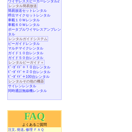
ワイヤレススピーカーレンタル2
レンタル簡易放送
簡易放送セットレンタル
呼出マイクセットレンタル
車載１０Ｗレンタル
車載６０Ｗレンタル
ポータブルワイヤレスアンプレン
タル
レンタルガイドシステム
ビーガイドレンタル
マルチマイクレンタル
ガイド１０台レンタル
ガイド５０台レンタル
レンタルビーガイド＋
ﾋﾞｰｶﾞｲﾄﾞ＋１０台レンタル
ﾋﾞｰｶﾞｲﾄﾞ＋２０台レンタル
ﾋﾞｰｶﾞｲﾄﾞ＋100台レンタル
レンタルその他の機器
サイレンレンタル
同時通話無線機レンタル
FAQ
よくあるご質問
注文､発送､修理 ＦＡＱ