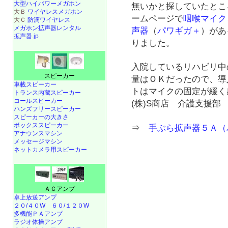
大型ハイパワーメガホン
無いかと探していたとこ
大Ｂ
ワイヤレスメガホン
ームページで
咽喉マイク
大Ｃ
防滴ワイヤレス
メガホン拡声器レンタル
声器
（
パワギガ＋
）があ
拡声器.jp
りました。
入院しているリハビリ中
スピーカー
量はＯＫだったので、導
車載スピーカー
トはマイクの固定が緩く
トランス内蔵スピーカー
コールスピーカー
(株)S商店 介護支援部
ハンズフリースピーカー
スピーカーの大きさ
ボックススピーカー
⇒
手ぶら拡声器５Ａ（
アナウンスマシン
メッセージマシン
ネットカメラ用スピーカー
ＡＣアンプ
卓上放送アンプ
２０/４０W
６０/１２０W
多機能ＰＡアンプ
ラジオ体操アンプ