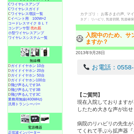
Cワイヤレスアンプ
Cワイヤレスガイド
C
ワイヤレス増設一覧
カテゴリ：
お客さまの声
,
マ
C
イベント用 100W×2
タグ：
リハビリ
,
気道切開
,
気道確
コードレスマイク ＢＬＴ
コンデンサ型
売れ筋
小型ワイヤレスアンプ
入院中のため、サ
ワイヤレスシステム一覧
ますか？
2013年9月28日
無線機
お電話：0558-22
D
ガイドイヤホン 10台
D
ガイドイヤホン 20台
D
ガイドイヤホン 50台
D
ガイドイヤホン100台
D
飛び声るんです3A
D
飛び声るんです3B
【ご質問】
D
飛び声るんです3C
業務用無線(400MHz)
現在入院しておりますが
汎用トランシーバー
したため大きな声が出せ
病院のリハビリの先生が
電源機器
てくれて手ぶら拡声器『
正弦波インバーター