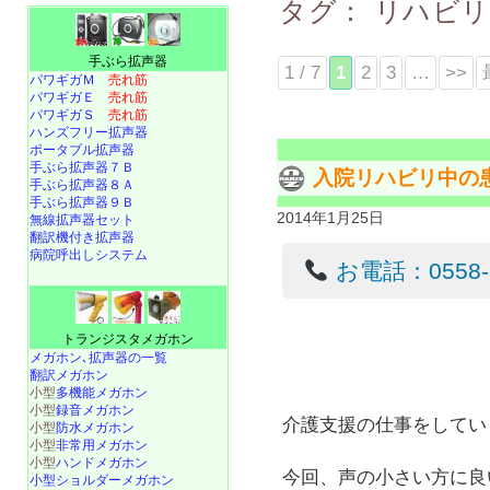
タグ：
リハビ
手ぶら拡声器
1 / 7
1
2
3
…
>>
パワギガＭ
売れ筋
パワギガＥ
売れ筋
パワギガＳ
売れ筋
ハンズフリー拡声器
ポータブル拡声器
手ぶら拡声器７Ｂ
入院リハビリ中の
手ぶら拡声器８Ａ
手ぶら拡声器９Ｂ
2014年1月25日
無線拡声器セット
翻訳機付き拡声器
病院呼出しシステム
お電話：0558-22
トランジスタメガホン
メガホン､拡声器の一覧
翻訳メガホン
小型
多機能メガホン
小型
録音メガホン
介護支援の仕事をしてい
小型
防水メガホン
小型
非常用メガホン
小型
ハンドメガホン
今回、声の小さい方に良
小型ショルダーメガホン