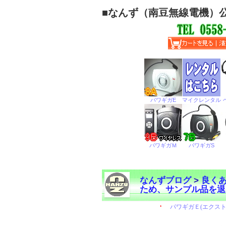
■
なんず（南豆無線電機）
なんずブログ
>
良く
ため、サンプル品を退
←