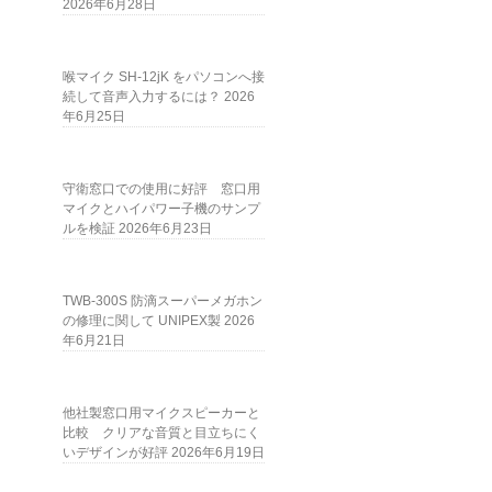
2026年6月28日
喉マイク SH-12jK をパソコンへ接
続して音声入力するには？
2026
年6月25日
守衛窓口での使用に好評 窓口用
マイクとハイパワー子機のサンプ
ルを検証
2026年6月23日
TWB-300S 防滴スーパーメガホン
の修理に関して UNIPEX製
2026
年6月21日
他社製窓口用マイクスピーカーと
比較 クリアな音質と目立ちにく
いデザインが好評
2026年6月19日