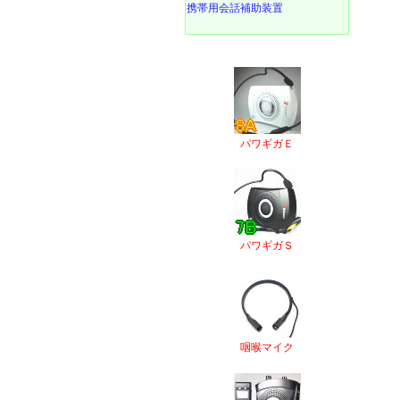
携帯用会話補助装置
パワギガＥ
パワギガＳ
咽喉マイク