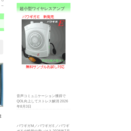
…
→
超小型ワイヤレスアンプ
音声コミュニケーション獲得で
QOL向上してストレス解消
2026
年8月3日
は
パワギガＭ／パワギガＥ／パワギ