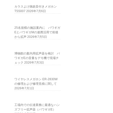
カラスよけ猟銃音付きメガホン
TSS007
2026年7月6日
25名規模の施設案内に パワギガ
EとパワギガMの連携活用で前後
から拡声
2026年7月5日
博物館の案内用拡声器を検討 パ
ワギガEの音量をデモ機で現場チ
ェック
2026年7月3日
ワイヤレスメガホン ER-2830W
の修理および修理見積に関して
2026年7月1日
工場内での伝達業務に最適なハン
ズフリー拡声器（パワギガE）