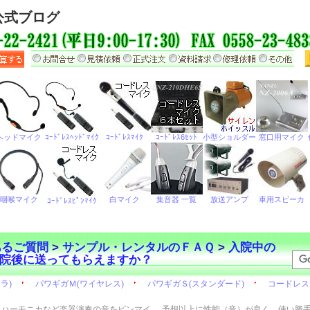
公式ブログ
あるご質問
>
サンプル・レンタルのＦＡＱ
>
入院中の
院後に送ってもらえますか？
ハーモニカなど楽器演奏の音をピンマイ
予想以上に性能（音）が良く、使い勝