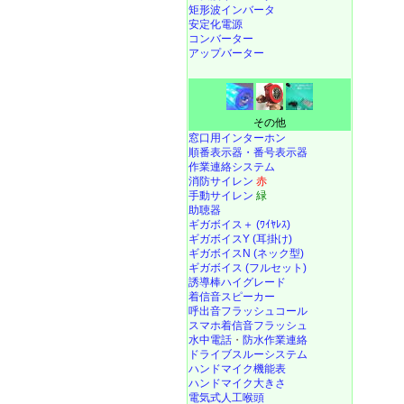
矩形波インバータ
安定化電源
コンバーター
アップバーター
その他
窓口用インターホン
順番表示器・番号表示器
作業連絡システム
消防サイレン
赤
手動サイレン
緑
助聴器
ギガボイス＋ (ﾜｲﾔﾚｽ)
ギガボイスY (耳掛け)
ギガボイスN (ネック型)
ギガボイス (フルセット)
誘導棒ハイグレード
着信音スピーカー
呼出音フラッシュコール
スマホ着信音フラッシュ
水中電話
・
防水作業連絡
ドライブスルーシステム
ハンドマイク機能表
ハンドマイク大きさ
電気式人工喉頭