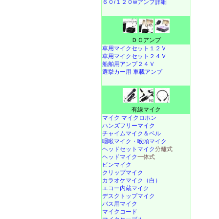
６０/１２０wアンプ詳細
ＤＣアンプ
車用マイクセット１２Ｖ
車用マイクセット２４Ｖ
船舶用アンプ２４Ｖ
選挙カー用 車載アンプ
有線マイク
マイク マイクロホン
ハンズフリーマイク
チャイムマイク＆ベル
咽喉マイク・喉頭マイク
ヘッドセットマイク
分離式
ヘッドマイク
一体式
ピンマイク
クリップマイク
カラオケマイク（白）
エコー内蔵マイク
デスクトップマイク
バス用マイク
マイクコード