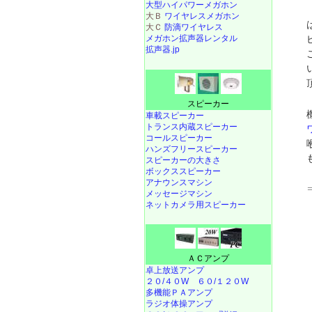
大型ハイパワーメガホン
大Ｂ
ワイヤレスメガホン
大Ｃ
防滴ワイヤレス
メガホン拡声器レンタル
拡声器.jp
スピーカー
車載スピーカー
トランス内蔵スピーカー
コールスピーカー
ハンズフリースピーカー
スピーカーの大きさ
ボックススピーカー
アナウンスマシン
メッセージマシン
ネットカメラ用スピーカー
ＡＣアンプ
卓上放送アンプ
２０/４０W
６０/１２０W
多機能ＰＡアンプ
ラジオ体操アンプ