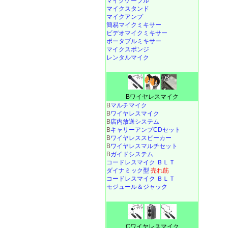
マイクケーブル
マイクスタンド
マイクアンプ
簡易マイクミキサー
ビデオマイクミキサー
ポータブルミキサー
マイクスポンジ
レンタルマイク
Bワイヤレスマイク
B
マルチマイク
B
ワイヤレスマイク
B
店内放送システム
B
キャリーアンプCDセット
B
ワイヤレススピーカー
B
ワイヤレスマルチセット
B
ガイドシステム
コードレスマイク ＢＬＴ
ダイナミック型
売れ筋
コードレスマイク ＢＬＴ
モジュール＆ジャック
Cワイヤレスマイク