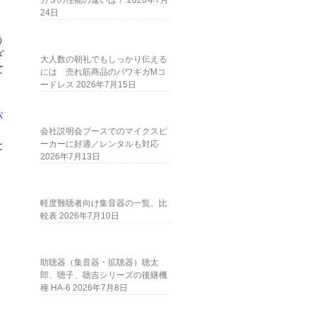
ガＳの性能の違いは？
2026年7月
24日
う
ざ
大人数の朝礼でもしっかり伝える
て
には 売れ筋商品のパワギガMコ
ードレス
2026年7月15日
パ
。
会社説明会ブースでのマイクスピ
ーカーに好適／レンタルも対応
と
2026年7月13日
軽度難聴者向け集音器の一覧、比
較表
2026年7月10日
助聴器（集音器・拡聴器）聴太
郎、聴子、聴吉シリーズの後継機
種 HA-6
2026年7月8日