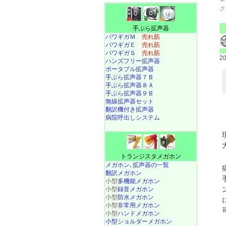
ク
手ぶら拡声器
パワギガＭ
売れ筋
パワギガＥ
売れ筋
パワギガＳ
売れ筋
2
ハンズフリー拡声器
ポータブル拡声器
手ぶら拡声器７Ｂ
手ぶら拡声器８Ａ
手ぶら拡声器９Ｂ
無線拡声器セット
翻訳機付き拡声器
病院呼出しシステム
トランジスタメガホン
メガホン､拡声器の一覧
翻訳メガホン
小型
多機能メガホン
小型
録音メガホン
小型
防水メガホン
小型
非常用メガホン
小型
ハンドメガホン
小型ショルダーメガホン