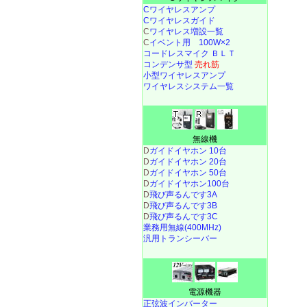
Cワイヤレスアンプ
Cワイヤレスガイド
C
ワイヤレス増設一覧
C
イベント用 100W×2
コードレスマイク ＢＬＴ
コンデンサ型
売れ筋
小型ワイヤレスアンプ
ワイヤレスシステム一覧
無線機
D
ガイドイヤホン 10台
D
ガイドイヤホン 20台
D
ガイドイヤホン 50台
D
ガイドイヤホン100台
D
飛び声るんです3A
D
飛び声るんです3B
D
飛び声るんです3C
業務用無線(400MHz)
汎用トランシーバー
電源機器
正弦波インバーター