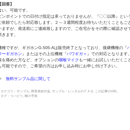
【回答】
はい、可能です。
ピンポイントでの日付け指定は承っておりませんが、『〇〇以降』とい
ご依頼でしたら対応致します。２～３週間程度お待ちいただくこともご
いますが、発送前にご連絡致しますので、ご在宅かをその際に確認させ
頂きます。
機種ですが、ギガホンG-505-Aは販売終了となっており、後継機種の『
ワーギガホン
』またはその上位機種『
パワギガ＋
』での対応となります
喉を痛めた方など、オプションの
咽喉マイク
も一緒にお試しいただくこ
も可能ですので、ご希望の方はお申し込み時にお申し付け下さい。
⇒
無料サンプル品に関して
カテゴリ：
サンプル
,
障害者給付金
,
サンプル・レンタルのＦＡＱ
. この記事の
URL
.
タグ：
リハビリ
,
喉の手術
.