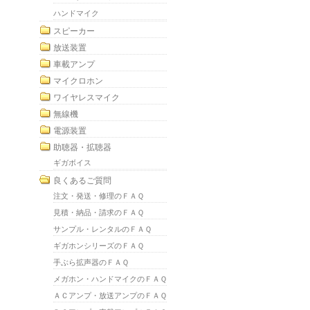
ハンドマイク
スピーカー
放送装置
車載アンプ
マイクロホン
ワイヤレスマイク
無線機
電源装置
助聴器・拡聴器
ギガボイス
良くあるご質問
注文・発送・修理のＦＡＱ
見積・納品・請求のＦＡＱ
サンプル・レンタルのＦＡＱ
ギガホンシリーズのＦＡＱ
手ぶら拡声器のＦＡＱ
メガホン・ハンドマイクのＦＡＱ
ＡＣアンプ・放送アンプのＦＡＱ