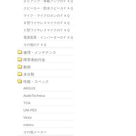
ＤＣアンプ・車載アンプのＦＡＱ
スピーカー・防水スピーカＦＡＱ
マイク・マイクロホンのＦＡＱ
Ｂ型ワイヤレスマイクのＦＡＱ
Ｃ型ワイヤレスマイクのＦＡＱ
電源装置・インバーターのＦＡＱ
その他のＦＡＱ
修理・メンテナンス
障害者給付金
動画
未分類
性能・スペック
ARGUS
AudioTechnica
TOA
UNI-PEX
Victor
noboru
その他メーカー