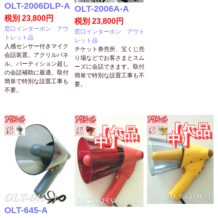
OLT-2006DLP-A
OLT-2006A-A
税別 23,800円
税別 23,800円
窓口インターホン アウ
窓口インターホン アウト
トレット品
レット品
人感センサー付きマイク
チケット券売所、宝くじ売
会話装置。アクリルパネ
り場などでお客さまとスム
ル、パーティション超し
ーズに会話できます。取付
の会話補助に最適。取付
簡単で特別な設置工事も不
簡単で特別な設置工事も
要。
不要。
【欠品
【欠品
中】
中】
OLT-645-A