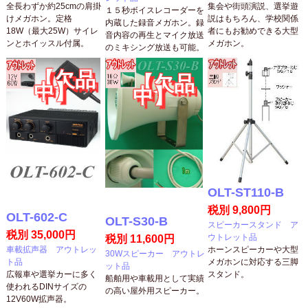
全長わずか約25cmの肩掛
集会や街頭演説、選挙遊
１５秒ボイスレコーダーを
けメガホン。定格
説はもちろん、学校関係
内蔵した録音メガホン。録
18W（最大25W）サイレ
者にもお勧めできる大型
音内容の再生とマイク放送
ンとホイッスル付属。
メガホン。
のミキシング放送も可能。
【欠品
【欠品
中】
中】
OLT-ST110-B
税別 9,800円
OLT-602-C
OLT-S30-B
スピーカースタンド ア
税別 35,000円
ウトレット品
税別 11,600円
車載拡声器 アウトレッ
ホーンスピーカーや大型
30Wスピーカー アウトレ
ト品
メガホンに対応する三脚
ット品
広報車や選挙カーに多く
スタンド。
船舶用や車載用として実績
使われるDINサイズの
の高い屋外用スピーカー。
12V60W拡声器。