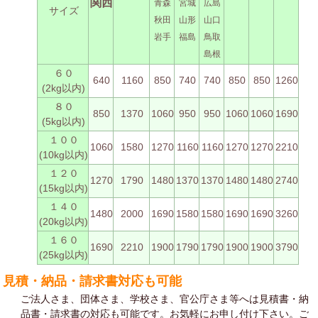
関西
青森
宮城
広島
サイズ
秋田
山形
山口
岩手
福島
鳥取
島根
６０
640
1160
850
740
740
850
850
1260
(2kg以内)
８０
850
1370
1060
950
950
1060
1060
1690
(5kg以内)
１００
1060
1580
1270
1160
1160
1270
1270
2210
(10kg以内)
１２０
1270
1790
1480
1370
1370
1480
1480
2740
(15kg以内)
１４０
1480
2000
1690
1580
1580
1690
1690
3260
(20kg以内)
１６０
1690
2210
1900
1790
1790
1900
1900
3790
(25kg以内)
見積・納品・請求書対応も可能
ご法人さま、団体さま、学校さま、官公庁さま等へは見積書・納
品書・請求書の対応も可能です。お気軽にお申し付け下さい。ご