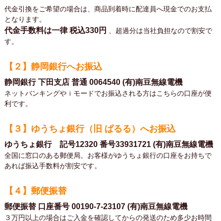
代金引換をご希望の場合は、商品到着時に配達員へ現金でのお支払
となります。
代金手数料は一律
税込330円
、超過分は当社負担なので割安で
す。
【２】静岡銀行へお振込
静岡銀行 下田支店 普通 0064540 (有)南豆無線電機
ネットバンキングやｉモードでお振込される方はこちらの口座が便
利です。
【３】ゆうちょ銀行（旧 ぱるる）へお振込
ゆうちょ銀行 記号12320 番号33931721 (有)南豆無線電機
全国に窓口のある郵便局。お客様がゆうちょ銀行の口座をお持ちで
あれば振込手数料が割安です。
【４】郵便振替
郵便振替 口座番号 00190-7-23107 (有)南豆無線電機
３万円以上の場合はご入金を確認してからの発送のため多少お時間