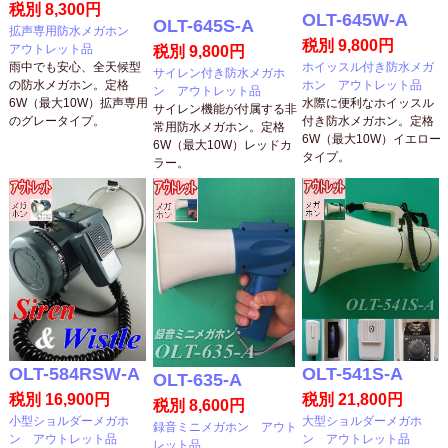
税別 8,300円
OLT-645W-A
OLT-645S-A
拡声専用防水メガホン
税別 9,800円
アウトレット品
税別 9,800円
雨中でも安心、全天候型
ホイッスル付き防水メガ
サイレン付き防水メガホ
の防水メガホン。定格
ホン アウトレット品
ン アウトレット品
6W（最大10W）拡声専用
水際に便利なホイッスル
サイレン機能が付属する非
のグレータイプ。
付き防水メガホン。定格
常用防水メガホン。定格
6W（最大10W）イエロー
6W（最大10W）レッドカ
タイプ。
ラー。
OLT-584RSW-A
OLT-541S-A
OLT-635-A
税別 16,900円
税別 21,800円
税別 8,600円
小型ショルダーメガホ
大型ショルダーメガホ
録音ミニメガホン アウト
ン アウトレット品
ン アウトレット品
レット品