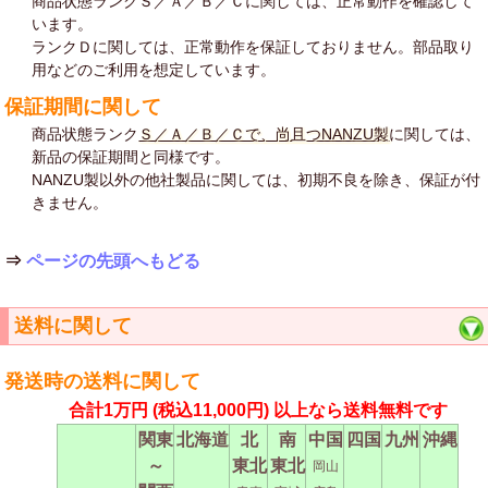
商品状態ランクＳ／Ａ／Ｂ／Ｃに関しては、正常動作を確認して
います。
ランクＤに関しては、正常動作を保証しておりません。部品取り
用などのご利用を想定しています。
保証期間に関して
商品状態ランク
Ｓ／Ａ／Ｂ／Ｃで、尚且つNANZU製
に関しては、
新品の保証期間と同様です。
NANZU製以外の他社製品に関しては、初期不良を除き、保証が付
きません。
⇒
ページの先頭へもどる
送料に関して
発送時の送料に関して
合計1万円
(税込11,000円)
以上なら送料無料です
関東
北海道
北
南
中国
四国
九州
沖縄
～
東北
東北
岡山