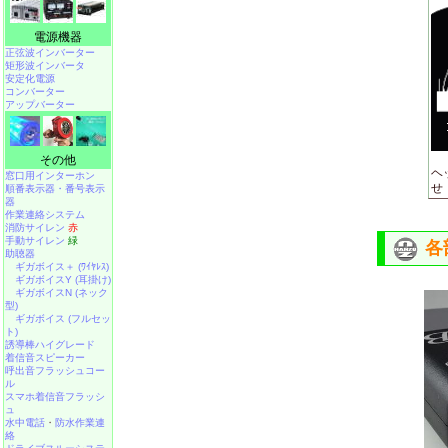
電源機器
正弦波インバーター
矩形波インバータ
安定化電源
コンバーター
アップバーター
その他
ヘ
窓口用インターホン
せ
順番表示器・番号表示
器
作業連絡システム
消防サイレン
赤
手動サイレン
緑
各
助聴器
ギガボイス＋ (ﾜｲﾔﾚｽ)
ギガボイスY (耳掛け)
ギガボイスN (ネック
型)
ギガボイス (フルセッ
ト)
誘導棒ハイグレード
着信音スピーカー
呼出音フラッシュコー
ル
スマホ着信音フラッシ
ュ
水中電話
・
防水作業連
絡