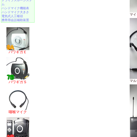
ドライブスルーシステ
ム
ハンドマイク機能表
ハンドマイク大きさ
マイ
電気式人工喉頭
携帯用会話補助装置
パワギガＥ
マル
パワギガＳ
咽喉マイク