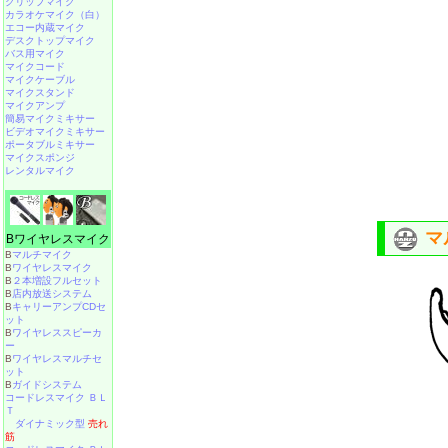
クリップマイク
カラオケマイク（白）
エコー内蔵マイク
デスクトップマイク
バス用マイク
マイクコード
マイクケーブル
マイクスタンド
マイクアンプ
簡易マイクミキサー
ビデオマイクミキサー
ポータブルミキサー
マイクスポンジ
レンタルマイク
マ
Bワイヤレスマイク
B
マルチマイク
B
ワイヤレスマイク
B
２本増設フルセット
B
店内放送システム
B
キャリーアンプCDセ
ット
B
ワイヤレススピーカ
ー
B
ワイヤレスマルチセ
ット
B
ガイドシステム
コードレスマイク ＢＬ
Ｔ
ダイナミック型
売れ
筋