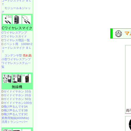
コードレスマイク ＢＬ
Ｔ
モジュール＆ジャッ
ク
Cワイヤレスマイク
マ
Cワイヤレスアンプ
Cワイヤレスガイド
C
ワイヤレス増設一覧
C
イベント用 100W×2
コードレスマイク ＢＬ
Ｔ
コンデンサ型
売れ筋
小型ワイヤレスアンプ
ワイヤレスシステム一
覧
無線機
D
ガイドイヤホン 10台
D
ガイドイヤホン 20台
D
ガイドイヤホン 50台
D
ガイドイヤホン100台
D
飛び声るんです3A
両
D
飛び声るんです3B
D
飛び声るんです3C
業務用無線(400MHz)
汎用トランシーバー