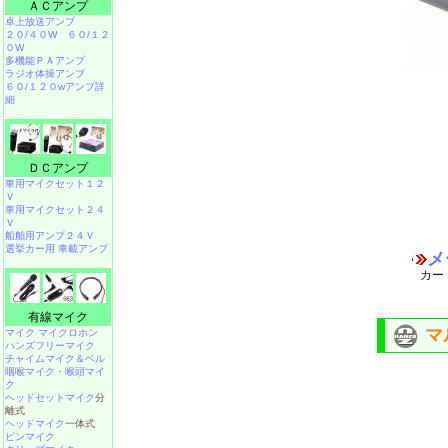
ＡＣアンプ
卓上放送アンプ
２０/４０W
６０/１２
０W
多機能ＰＡアンプ
ラジオ体操アンプ
６０/１２０wアンプ詳
細
ＤＣアンプ
車用マイクセット１２
Ｖ
車用マイクセット２４
Ｖ
船舶用アンプ２４Ｖ
選挙カー用 車載アンプ
メ
カー
有線マイク
マ
マイク マイクロホン
ハンズフリーマイク
チャイムマイク＆ベル
咽喉マイク・喉頭マイ
ク
ヘッドセットマイク
分
離式
ヘッドマイク
一体式
ピンマイク