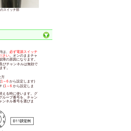
のスイッチ部
時は、
必ず電源スイッチ
ださい
。オンのままチャ
故障の原因になります。
ープ及びチャンネルは無効で
ます。
仕方
(
1～6
から設定します)
 (
1～6
から設定しま
替える時に使います。グ
グループ番号を、チャン
ャンネル番号を選びま