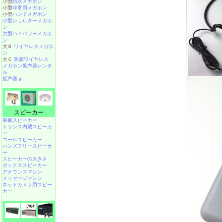
小型
防水メガホン
小型
非常用メガホン
小型
ハンドメガホン
小型ショルダーメガホ
ン
大型ハイパワーメガホ
ン
大Ｂ
ワイヤレスメガホ
ン
大Ｃ
防滴ワイヤレス
メガホン拡声器レンタ
ル
拡声器.jp
スピーカー
車載スピーカー
トランス内蔵スピーカ
ー
コールスピーカー
ハンズフリースピーカ
ー
スピーカーの大きさ
ボックススピーカー
アナウンスマシン
メッセージマシン
ネットカメラ用スピー
カー