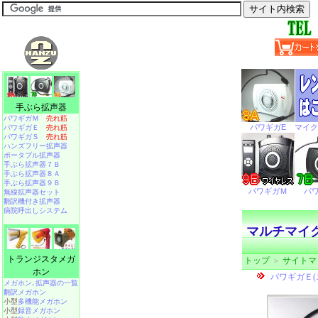
手ぶら拡声器
パワギガＭ
売れ筋
パワギガＥ
売れ筋
パワギガＳ
売れ筋
ハンズフリー拡声器
ポータブル拡声器
手ぶら拡声器７Ｂ
手ぶら拡声器８Ａ
手ぶら拡声器９Ｂ
無線拡声器セット
翻訳機付き拡声器
病院呼出しシステム
マルチマイク
トランジスタメガ
トップ
＞
サイトマ
ホン
メガホン､拡声器の一覧
翻訳メガホン
小型
多機能メガホン
小型
録音メガホン