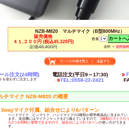
NZB-M820 マルチマイク（B型800MHz）
販売価格
数量
４１,２００円
(税込45,320円)
定価48,400円
送料 ⇒
送料無
ール注文(24時間)
電話注文(平日9～17:30)
Ｆ
トを使わずに注文します
TEL:0558-22-2421
FA
ルチマイク NZB-M820 の概要
3wayマイク付属、組合せにより6パターン
ヘッドマイク、ピンマイク、ハンドマイクの3種類が標準構成品に含まれてい
ます。送信機にはマイクジャックを2つ備えていますので、
3種類のマイクの
ち2つを同時に使用できますので、組合せにより6パターン
の使い方ができま
す。