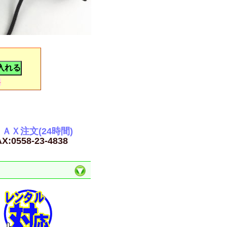
料
ＡＸ注文(24時間)
X:0558-23-4838
う