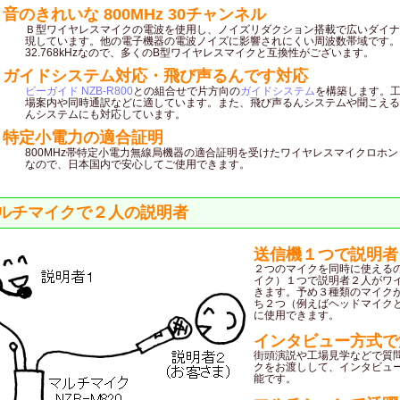
音のきれいな 800MHz 30チャンネル
Ｂ型ワイヤレスマイクの電波を使用し、ノイズリダクション搭載で広いダイナ
現しています。他の電子機器の電波ノイズに影響されにくい周波数帯域です。
32.768kHzなので、多くのB型ワイヤレスマイクと互換性がございます。
ガイドシステム対応・飛び声るんです対応
ビーガイド NZB-R800
との組合せで片方向の
ガイドシステム
を構築します。
場案内や同時通訳などに適しています。また、飛び声るんシステムや聞こえる
んシステムにも対応しています。
特定小電力の適合証明
800MHz帯特定小電力無線局機器の適合証明を受けたワイヤレスマイクロホン
なので、日本国内で安心してご使用できます。
ルチマイクで２人の説明者
送信機１つで説明者
２つのマイクを同時に使える
イク）１つで説明者２人がワ
きます。予め３種類のマイク
ち２つ（例えばヘッドマイク
に使用できます。
インタビュー方式で
街頭演説や工場見学などで質
クをお渡しして、インタビュ
能です。