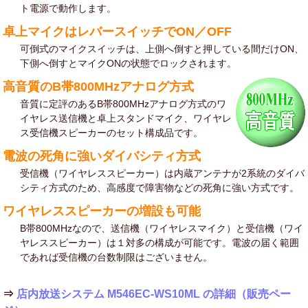
ト電源で動作します。
卓上マイクはレバースイッチでON／OFF
可倒式のマイクスイッチは、上側へ倒すと押している間だけON、
下側へ倒すとマイクONの状態でロックされます。
高音質のB帯800MHzアナログ方式
音質に定評のあるB帯800MHzアナログ方式のワ
イヤレス送信機と卓上スタンドマイク、ワイヤレ
ス受信機スピーカーのセット構成品です。
電波の死角に強いダイバシティ方式
受信機（ワイヤレススピーカー）は内蔵アンテナが2系統のダイバ
シティ方式のため、高感度で障害物などの死角に強い方式です。
ワイヤレススピーカーの増設も可能
B帯800MHzなので、送信機（ワイヤレスマイク）と受信機（ワイ
ヤレススピーカー）は１対多の構成が可能です。電波の届く範囲
であれば受信機の台数制限はございません。
⇒
店内放送システム M546EC-WS10ML の詳細（販売ペー