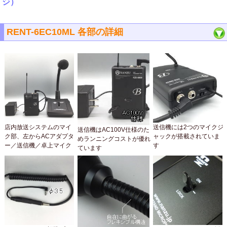
ジ）
RENT-6EC10ML 各部の詳細
店内放送システムのマイ
送信機には2つのマイクジ
送信機はAC100V仕様のた
ク部、左からACアダプタ
ャックが搭載されていま
めランニングコストが優れ
ー／送信機／卓上マイク
す
ています