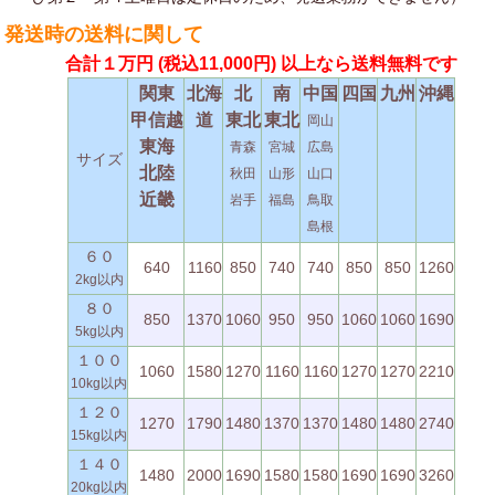
発送時の送料に関して
合計１万円
(税込11,000円)
以上なら送料無料です
関東
北海
北
南
中国
四国
九州
沖縄
甲信越
道
東北
東北
岡山
東海
青森
宮城
広島
サイズ
北陸
秋田
山形
山口
近畿
岩手
福島
鳥取
島根
６０
640
1160
850
740
740
850
850
1260
2kg以内
８０
850
1370
1060
950
950
1060
1060
1690
5kg以内
１００
1060
1580
1270
1160
1160
1270
1270
2210
10kg以内
１２０
1270
1790
1480
1370
1370
1480
1480
2740
15kg以内
１４０
1480
2000
1690
1580
1580
1690
1690
3260
20kg以内