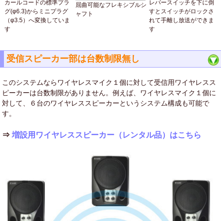
カールコードの標準プラ
レバースイッチを下に倒
屈曲可能なフレキシブルシ
グ(φ6.3)からミニプラグ
すとスイッチがロックさ
ャフト
（φ3.5）へ変換していま
れて手離し放送ができま
す
す
受信スピーカー部は台数制限無し
このシステムならワイヤレスマイク１個に対して受信用ワイヤレスス
ピーカーは台数制限がありません。例えば、ワイヤレスマイク１個に
対して、６台のワイヤレススピーカーというシステム構成も可能で
す。
⇒
増設用ワイヤレススピーカー（レンタル品）はこちら