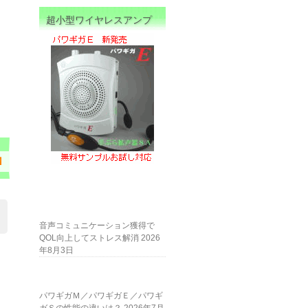
超小型ワイヤレスアンプ
Ｍ
音声コミュニケーション獲得で
QOL向上してストレス解消
2026
年8月3日
パワギガＭ／パワギガＥ／パワギ