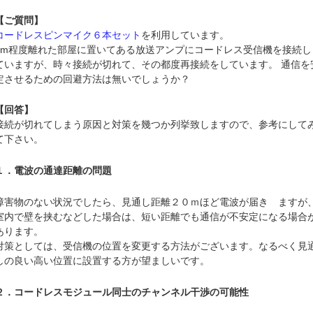
【ご質問】
コードレスピンマイク６本セット
を利用しています。
5m程度離れた部屋に置いてある放送アンプにコードレス受信機を接続し
ていますが、時々接続が切れて、その都度再接続をしています。 通信を
定させるための回避方法は無いでしょうか？
【回答】
接続が切れてしまう原因と対策を幾つか列挙致しますので、参考にして
て下さい。
１．電波の通達距離の問題
障害物のない状況でしたら、見通し距離２０ｍほど電波が届き ますが
室内で壁を挟むなどした場合は、短い距離でも通信が不安定になる場合
あります。
対策としては、受信機の位置を変更する方法がございます。なるべく見
しの良い高い位置に設置する方が望ましいです。
２．コードレスモジュール同士のチャンネル干渉の可能性