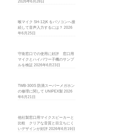
2026年6月28日
喉マイク SH-12jK をパソコンへ接
続して音声入力するには？
2026
年6月25日
守衛窓口での使用に好評 窓口用
マイクとハイパワー子機のサンプ
ルを検証
2026年6月23日
TWB-300S 防滴スーパーメガホン
の修理に関して UNIPEX製
2026
年6月21日
他社製窓口用マイクスピーカーと
比較 クリアな音質と目立ちにく
いデザインが好評
2026年6月19日