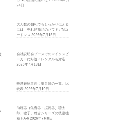
ガＳの性能の違いは？
2026年7月
24日
大人数の朝礼でもしっかり伝える
には 売れ筋商品のパワギガMコ
ードレス
2026年7月15日
会社説明会ブースでのマイクスピ
策
ーカーに好適／レンタルも対応
2026年7月13日
軽度難聴者向け集音器の一覧、比
較表
2026年7月10日
助聴器（集音器・拡聴器）聴太
マ
郎、聴子、聴吉シリーズの後継機
種 HA-6
2026年7月8日