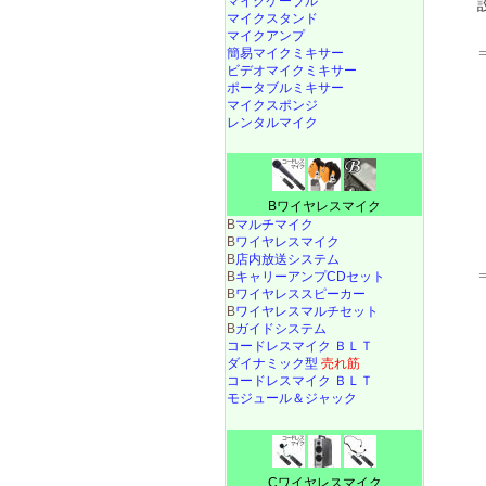
マイクケーブル
マイクスタンド
マイクアンプ
簡易マイクミキサー
ビデオマイクミキサー
ポータブルミキサー
マイクスポンジ
レンタルマイク
Bワイヤレスマイク
B
マルチマイク
B
ワイヤレスマイク
B
店内放送システム
B
キャリーアンプCDセット
B
ワイヤレススピーカー
B
ワイヤレスマルチセット
B
ガイドシステム
コードレスマイク ＢＬＴ
ダイナミック型
売れ筋
コードレスマイク ＢＬＴ
モジュール＆ジャック
Cワイヤレスマイク