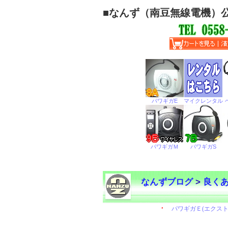
■
なんず（南豆無線電機）
なんずブログ
>
良く