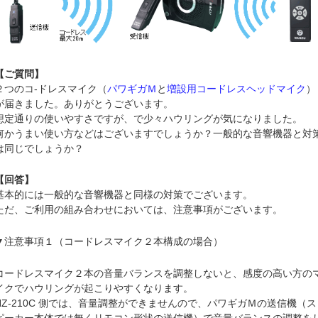
【ご質問】
２つのコ-ドレスマイク（
パワギガＭ
と
増設用コードレスヘッドマイク
）
が届きました。ありがとうございます。
想定通りの使いやすさですが、で少々ハウリングが気になりました。
何かうまい使い方などはございますでしょうか？一般的な音響機器と対
は同じでしょうか？
【回答】
基本的には一般的な音響機器と同様の対策でございます。
ただ、ご利用の組み合わせにおいては、注意事項がございます。
▼注意事項１（コードレスマイク２本構成の場合）
コードレスマイク２本の音量バランスを調整しないと、感度の高い方の
イクでハウリングが起こりやすくなります。
NZ-210C 側では、音量調整ができませんので、パワギガＭの送信機（ス