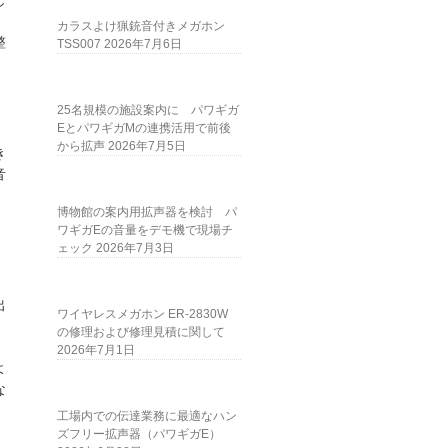
し
カラスよけ猟銃音付きメガホン
整
TSS007
2026年7月6日
25名規模の施設案内に パワギガ
EとパワギガMの連携活用で前後
から拡声
2026年7月5日
き
音
博物館の案内用拡声器を検討 パ
ワギガEの音量をデモ機で現場チ
ェック
2026年7月3日
出
ワイヤレスメガホン ER-2830W
の修理および修理見積に関して
2026年7月1日
よ
な
工場内での伝達業務に最適なハン
、
ズフリー拡声器（パワギガE）