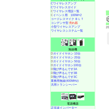
Cワイヤレスアンプ
Cワイヤレスガイド
C
ワイヤレス増設一覧
C
イベント用 100W×2
コードレスマイク ＢＬＴ
コンデンサ型
売れ筋
小型ワイヤレスアンプ
2
ワイヤレスシステム一覧
無線機
D
ガイドイヤホン 10台
D
ガイドイヤホン 20台
D
ガイドイヤホン 50台
D
ガイドイヤホン100台
D
飛び声るんです3A
D
飛び声るんです3B
D
飛び声るんです3C
業務用無線(400MHz)
汎用トランシーバー
電源機器
正弦波インバーター