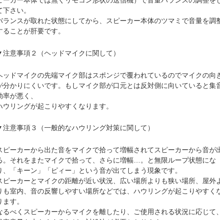
ピーカー本体では無くリモコン形状の送信機）で音量バランスの調整を
て下さい。
バランスが取れた状態にしてから、スピーカー本体のツマミで音量を調
することが肝要です。
▼注意事項２（ヘッドマイクに関して）
ヘッドマイクの先端マイク部はスポンジで覆われているのでマイクの向
が分かりにくいです。もしマイク部が口元とは反対側に向いていると集
効率が悪く、
ハウリングが起こりやすくなります。
▼注意事項３（一般的なハウリング対策に関して）
スピーカーから出た音をマイクで拾って増幅されてスピーカーから音が
る。それをまたマイクで拾って、さらに増幅…。と無限ループ状態にな
り、「キーン」「ピィー」という音が出てしまう現象です。
スピーカーとマイクの距離が近い状況、広い場所よりも狭い場所、屋外
りも室内、音の反響しやすい場所などでは、ハウリングが起こりやすく
ります。
なるべくスピーカーからマイクを離したり、ご使用される状況に応じて