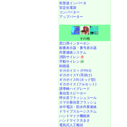
矩形波インバータ
安定化電源
コンバーター
アップバーター
その他
窓口用インターホン
順番表示器・番号表示器
作業連絡システム
消防サイレン
赤
手動サイレン
緑
助聴器
ギガボイス＋ (ﾜｲﾔﾚｽ)
ギガボイスY (耳掛け)
ギガボイスN (ネック型)
ギガボイス (フルセット)
誘導棒ハイグレード
着信音スピーカー
呼出音フラッシュコール
スマホ着信音フラッシュ
水中電話
・
防水作業連絡
ドライブスルーシステム
ハンドマイク機能表
ハンドマイク大きさ
電気式人工喉頭