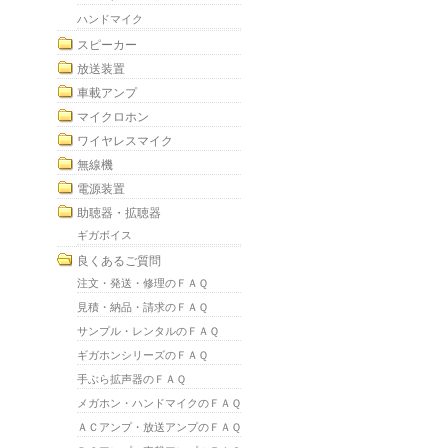
ハンドマイク
スピーカー
放送装置
車載アンプ
マイクロホン
ワイヤレスマイク
無線機
電源装置
助聴器・拡聴器
ギガボイス
良くあるご質問
注文・発送・修理のＦＡＱ
見積・納品・請求のＦＡＱ
サンプル・レンタルのＦＡＱ
ギガホンシリーズのＦＡＱ
手ぶら拡声器のＦＡＱ
メガホン・ハンドマイクのＦＡＱ
ＡＣアンプ・放送アンプのＦＡＱ