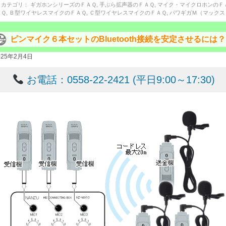
カテゴリ：
ギガホンシリーズのＦＡＱ
,
手ぶら拡声器のＦＡＱ
,
マイク・マイクロホンのＦ
Ｑ
,
Ｂ型ワイヤレスマイクのＦＡＱ
,
Ｃ型ワイヤレスマイクのＦＡＱ
,
パワギガＭ（マックス
ピンマイク６本セットのBluetooth接続を安定させるには？
025年2月4日
お電話：0558-22-2421 (平日9:00～17:30)