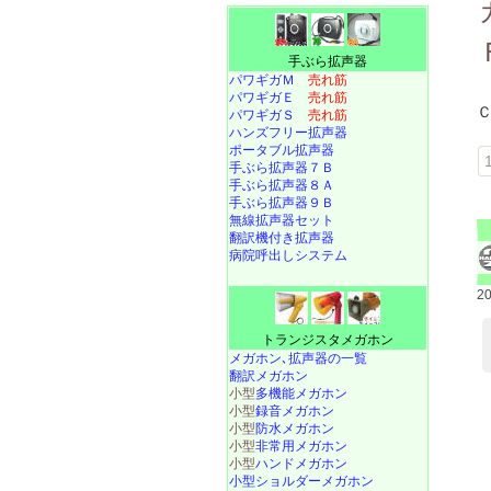
手ぶら拡声器
パワギガＭ
売れ筋
パワギガＥ
売れ筋
パワギガＳ
売れ筋
ハンズフリー拡声器
ポータブル拡声器
手ぶら拡声器７Ｂ
手ぶら拡声器８Ａ
手ぶら拡声器９Ｂ
無線拡声器セット
翻訳機付き拡声器
病院呼出しシステム
2
トランジスタメガホン
メガホン､拡声器の一覧
翻訳メガホン
小型
多機能メガホン
小型
録音メガホン
小型
防水メガホン
小型
非常用メガホン
小型
ハンドメガホン
小型ショルダーメガホン