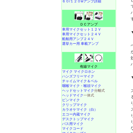
６０/１２０wアンプ詳細
ＤＣアンプ
車用マイクセット１２Ｖ
車用マイクセット２４Ｖ
船舶用アンプ２４Ｖ
選挙カー用 車載アンプ
有線マイク
マイク マイクロホン
ハンズフリーマイク
チャイムマイク＆ベル
咽喉マイク・喉頭マイク
ヘッドセットマイク
分離式
ヘッドマイク
一体式
ピンマイク
クリップマイク
カラオケマイク（白）
エコー内蔵マイク
デスクトップマイク
バス用マイク
マイクコード