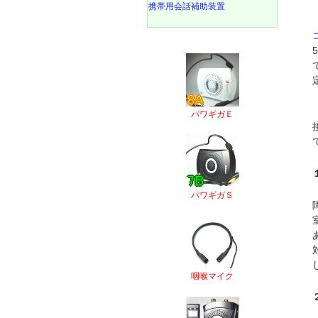
携帯用会話補助装置
パワギガＥ
パワギガＳ
咽喉マイク