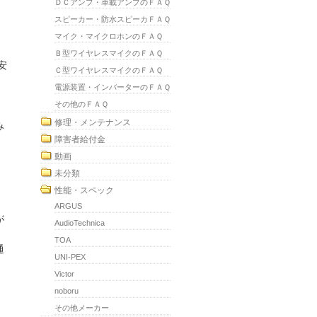
ＤＣアンプ・車載アンプのＦＡＱ
スピーカー・防水スピーカＦＡＱ
マイク・マイクロホンのＦＡＱ
Ｂ型ワイヤレスマイクのＦＡＱ
安
Ｃ型ワイヤレスマイクのＦＡＱ
電源装置・インバーターのＦＡＱ
その他のＦＡＱ
修理・メンテナンス
み
障害者給付金
動画
未分類
性能・スペック
、
ARGUS
が
AudioTechnica
TOA
通
UNI-PEX
Victor
noboru
その他メーカー