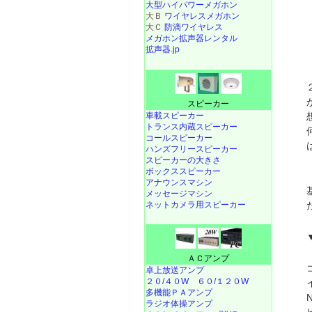
大型ハイパワーメガホン
大Ｂ
ワイヤレスメガホン
大Ｃ
防滴ワイヤレス
メガホン拡声器レンタル
拡声器.jp
スピーカー
車載スピーカー
トランス内蔵スピーカー
コールスピーカー
ハンズフリースピーカー
スピーカーの大きさ
ボックススピーカー
アナウンスマシン
メッセージマシン
ネットカメラ用スピーカー
ＡＣアンプ
卓上放送アンプ
２０/４０W
６０/１２０W
多機能ＰＡアンプ
ラジオ体操アンプ