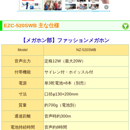
EZC-520SWB 主な仕様
【メガホン部】ファッションメガホン
Model
NZ-520SWB
音声出力
定格12W（最大20W）
付帯機能
サイレン付・ホイッスル付
電源
単3乾電池×8本（別売）
寸法
口径φ130×200mm
質量
約700g（電池別）
通達距離
音声時約300m
電池持続時間
音声約8時間