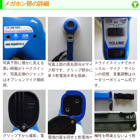
メガホン部の詳細
写真下部に僅かに見える
スライドスイッチでホイ
写真上部の黒丸部分がマイ
黒い樹脂がトークスイッ
ッスル・マイク・サイレ
ク部です。グリップ部分に
チ。写真左側のジャック
ンの切替。音量調整はロ
単３乾電池８本を収納。
はオプションマイク接続
ータリーボリューム式で
用。
す。
グリップ下から撮影。電
極性を間違えないよう乾
電池の蓋を回すと乾電池ケ