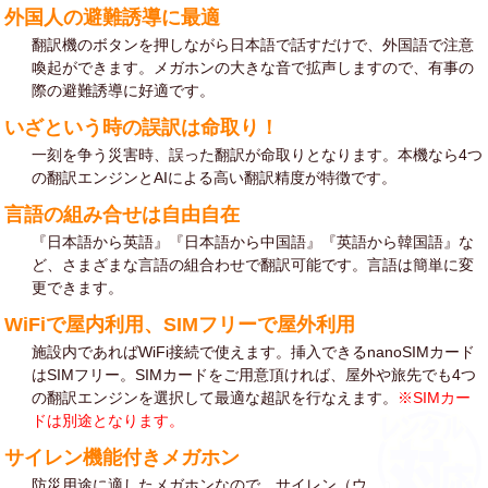
外国人の避難誘導に最適
翻訳機のボタンを押しながら日本語で話すだけで、外国語で注意
喚起ができます。メガホンの大きな音で拡声しますので、有事の
際の避難誘導に好適です。
いざという時の誤訳は命取り！
一刻を争う災害時、誤った翻訳が命取りとなります。本機なら4つ
の翻訳エンジンとAIによる高い翻訳精度が特徴です。
言語の組み合せは自由自在
『日本語から英語』『日本語から中国語』『英語から韓国語』な
ど、さまざまな言語の組合わせで翻訳可能です。言語は簡単に変
更できます。
WiFiで屋内利用、SIMフリーで屋外利用
施設内であればWiFi接続で使えます。挿入できるnanoSIMカード
はSIMフリー。SIMカードをご用意頂ければ、屋外や旅先でも4つ
の翻訳エンジンを選択して最適な超訳を行なえます。
※SIMカー
ドは別途となります。
サイレン機能付きメガホン
防災用途に適したメガホンなので、サイレン（ウ