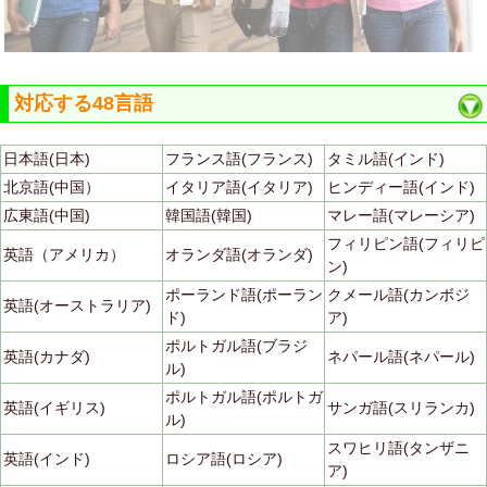
対応する48言語
日本語(日本)
フランス語(フランス)
タミル語(インド)
北京語(中国）
イタリア語(イタリア)
ヒンディー語(インド)
広東語(中国)
韓国語(韓国)
マレー語(マレーシア)
フィリピン語(フィリピ
英語（アメリカ）
オランダ語(オランダ)
ン)
ポーランド語(ポーラン
クメール語(カンボジ
英語(オーストラリア)
ド)
ア)
ポルトガル語(ブラジ
英語(カナダ)
ネパール語(ネパール)
ル)
ポルトガル語(ポルトガ
英語(イギリス)
サンガ語(スリランカ)
ル)
スワヒリ語(タンザニ
英語(インド)
ロシア語(ロシア)
ア)