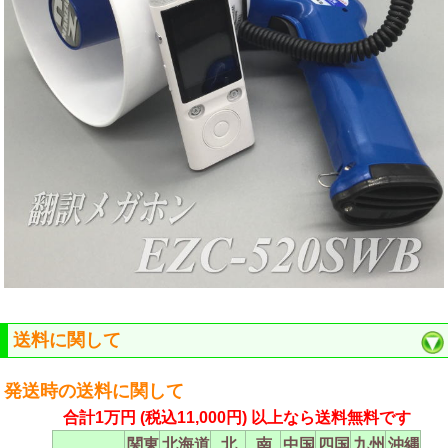
送料に関して
発送時の送料に関して
合計1万円
(税込11,000円)
以上なら送料無料です
関東
北海道
北
南
中国
四国
九州
沖縄