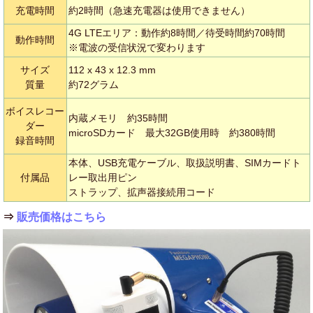
充電時間
約2時間（急速充電器は使用できません）
4G LTEエリア：動作約8時間／待受時間約70時間
動作時間
※電波の受信状況で変わります
サイズ
112 x 43 x 12.3 mm
質量
約72グラム
ボイスレコー
内蔵メモリ 約35時間
ダー
microSDカード 最大32GB使用時 約380時間
録音時間
本体、USB充電ケーブル、取扱説明書、SIMカードト
付属品
レー取出用ピン
ストラップ、拡声器接続用コード
⇒
販売価格はこちら