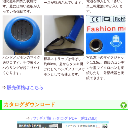
池の蓋を閉めた状態で
電池を挿入して下さい。
ースが収納されています。
す。蓋には薄い鉄板が入
単三乾電池8本が入りま
っている強靭です。
す。
ハンドメガホンのマイク
写真左下のマイクジャッ
標準ストラップは伸ばして
送話口です。手で覆うと
クは3.5φ。市販のコンデ
約60cm。肩からタスキ掛
ハウリングが起こりやす
ンサ型マイクロホンを接
けにしてハンズフリーメガ
くなります。
続したり、外部機器と接
ホンとしても使えます。
続できます。
⇒
販売価格はこちら
カタログダウンロード
⇒
パワギガ翻 カタログ PDF（約12MB）