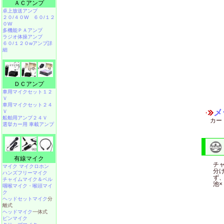
ＡＣアンプ
卓上放送アンプ
２０/４０W
６０/１２
０W
多機能ＰＡアンプ
ラジオ体操アンプ
６０/１２０wアンプ詳
細
ＤＣアンプ
車用マイクセット１２
Ｖ
車用マイクセット２４
メ
Ｖ
船舶用アンプ２４Ｖ
カー
選挙カー用 車載アンプ
有線マイク
チ
マイク マイクロホン
分
ハンズフリーマイク
ず
チャイムマイク＆ベル
池
咽喉マイク・喉頭マイ
ク
ヘッドセットマイク
分
離式
ヘッドマイク
一体式
ピンマイク