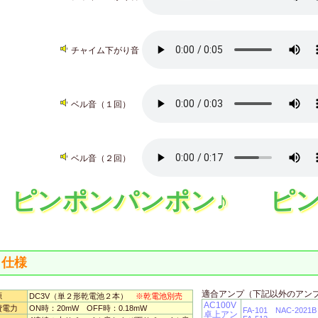
チャイム下がり音
ベル音（１回）
ベル音（２回）
ピンポンパンポン♪
ピン
仕様
適合アンプ（下記以外のアン
源
DC3V（単２形乾電池２本）
※乾電池別売
AC100V
費電力
ON時：20mW OFF時：0.18mW
FA-101
NAC-2021B
卓上アン