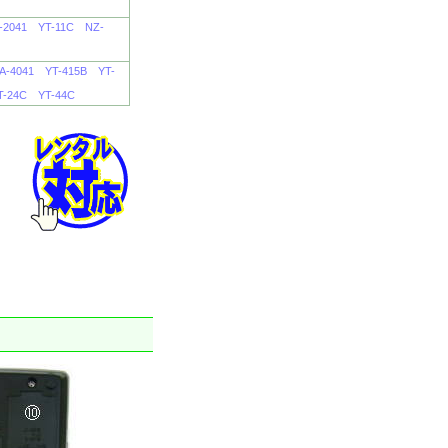
-2041
YT-11C
NZ-
A-4041
YT-415B
YT-
T-24C
YT-44C