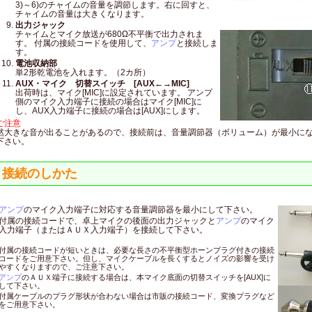
3)～6)のチャイムの音量を調節します。右に回すと、
チャイムの音量は大きくなります。
出力ジャック
チャイムとマイク放送が680Ω不平衡で出力されま
す。 付属の接続コードを使用して、
アンプ
と接続しま
す。
電池収納部
単2形乾電池を入れます。（2カ所）
AUX・マイク 切替スイッチ [AUX←→MIC]
出荷時は、マイク[MIC]に設定されています。 アンプ
側のマイク入力端子に接続の場合はマイク[MIC]に
し、AUX入力端子に接続の場合は[AUX]にします。
ご注意
然大きな音が出ることがあるので、接続前は、音量調節器（ボリューム）が最小に
下さい。
接続のしかた
アンプ
のマイク入力端子に対応する音量調節器を最小にして下さい。
付属の接続コードで、卓上マイクの後面の出力ジャックと
アンプ
のマイク
入力端子（またはＡＵＸ入力端子）を接続して下さい。
付属の接続コードが短いときは、必要な長さの不平衡型ホーンプラグ付きの接続
コードをご用意下さい。但し、マイクケーブルを長くするとノイズの影響を受け
やすくなりますので、ご注意下さい。
アンプ
のＡＵＸ端子に接続する場合は、本マイク底面の切替スイッチを[AUX]に
して下さい。
付属ケーブルのプラグ形状が合わない場合は市販の接続コード、変換プラグなど
をご用意下さい。