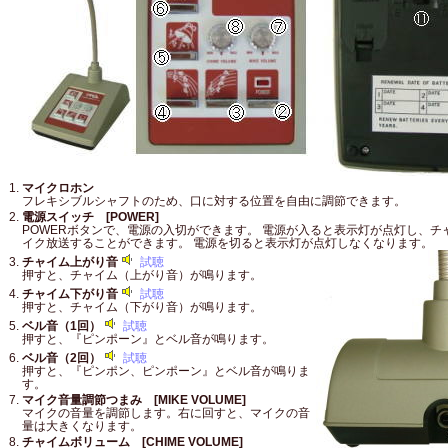
マイクロホン
フレキシブルシャフトのため、口に対する位置を自由に調節できます。
電源スイッチ [POWER]
POWERボタンで、電源の入切ができます。 電源が入ると表示灯が点灯し、チ
イク放送することができます。 電源を切ると表示灯が点灯しなくなります。
チャイム上がり音
試聴
押すと、チャイム（上がり音）が鳴ります。
チャイム下がり音
試聴
押すと、チャイム（下がり音）が鳴ります。
ベル音（1回）
試聴
押すと、『ピンポーン』とベル音が鳴ります。
ベル音（2回）
試聴
押すと、『ピンポン、ピンポーン』とベル音が鳴りま
す。
マイク音量調節つまみ [MIKE VOLUME]
マイクの音量を調節します。右に回すと、マイクの音
量は大きくなります。
チャイムボリューム [CHIME VOLUME]