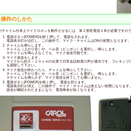
操作のしかた
のチャイム付卓上マイクロホンを動作させるには、単２形乾電池２本が必要ですの
電源ボタン[POWER]を軽く押して、電源を入れます。
電源表示灯が点灯し、この操作で、マイク・チャイムはONの状態となります。
チャイムを鳴らします。
チャイム（上がり音）や、ベル音（ピンポン）を選択し、鳴らします。
※チャイムを鳴らさなくても、マイク放送可能です。
マイク放送をします。
マイクから約５～１０ｃｍの位置で日常会話程度の声が適当です。フレキシブ
を調節して下さい。
マイク放送が終わったら、チャイムを鳴らして下さい。
チャイム（下がり音）や、ベル音（ピンポン）を選択し、鳴らします。
※チャイムを鳴らさず、マイク放送を終了しても構いません。
電源ボタン[POWER]を軽く押し、電源を切ります。
電源表示灯が消え、この操作で、マイク・チャイムは使えない状態になります。
放送が継続されたままになり、電池寿命が短くなります。