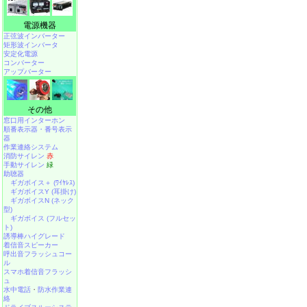
電源機器
正弦波インバーター
矩形波インバータ
安定化電源
コンバーター
アップバーター
その他
窓口用インターホン
順番表示器・番号表示
器
作業連絡システム
消防サイレン
赤
手動サイレン
緑
助聴器
ギガボイス＋ (ﾜｲﾔﾚｽ)
ギガボイスY (耳掛け)
ギガボイスN (ネック
型)
ギガボイス (フルセッ
ト)
誘導棒ハイグレード
着信音スピーカー
呼出音フラッシュコー
ル
スマホ着信音フラッシ
ュ
水中電話
・
防水作業連
絡