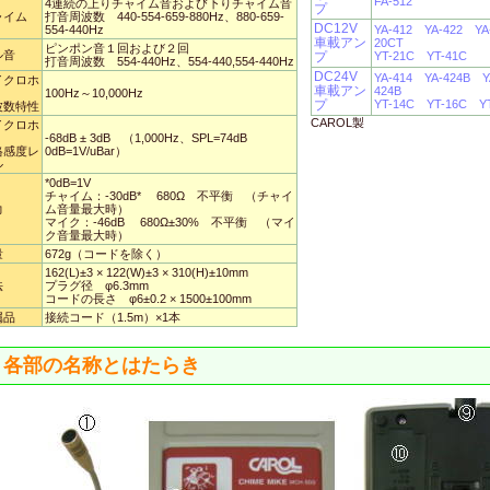
FA-512
4連続の上りチャイム音および下りチャイム音
プ
ャイム
打音周波数 440-554-659-880Hz、880-659-
DC12V
554-440Hz
YA-412
YA-422
YA
車載アン
20CT
ピンポン音１回および２回
ル音
プ
YT-21C
YT-41C
打音周波数 554-440Hz、554-440,554-440Hz
DC24V
YA-414
YA-424B
Y
イクロホ
車載アン
424B
100Hz～10,000Hz
プ
YT-14C
YT-16C
Y
波数特性
CAROL製
イクロホ
-68dB ± 3dB （1,000Hz、SPL=74dB
格感度レ
0dB=1V/uBar）
ル
*0dB=1V
チャイム：-30dB* 680Ω 不平衡 （チャイ
力
ム音量最大時）
マイク：-46dB 680Ω±30% 不平衡 （マイ
ク音量最大時）
量
672g（コードを除く）
162(L)±3 × 122(W)±3 × 310(H)±10mm
法
プラグ径 φ6.3mm
コードの長さ φ6±0.2 × 1500±100mm
属品
接続コード（1.5m）×1本
各部の名称とはたらき