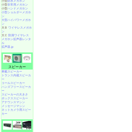
小型
防水メガホン
小型
非常用メガホン
小型
ハンドメガホン
小型ショルダーメガホ
ン
大型ハイパワーメガホ
ン
大Ｂ
ワイヤレスメガホ
ン
大Ｃ
防滴ワイヤレス
メガホン拡声器レンタ
ル
拡声器.jp
スピーカー
車載スピーカー
トランス内蔵スピーカ
ー
コールスピーカー
ハンズフリースピーカ
ー
スピーカーの大きさ
ボックススピーカー
アナウンスマシン
メッセージマシン
ネットカメラ用スピー
カー