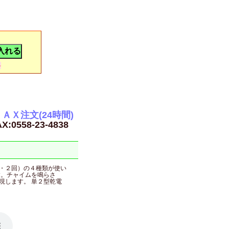
料
ＡＸ注文(24時間)
X:0558-23-4838
・２回）の４種類が使い
す。チャイムを鳴らさ
現します。 単２型乾電