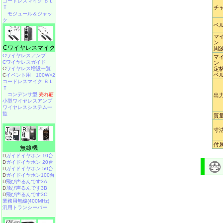
コードレスマイク ＢＬ
Ｔ
チ
モジュール＆ジャッ
ク
ベ
マ
ン
Cワイヤレスマイク
周
Cワイヤレスアンプ
マ
Cワイヤレスガイド
ン
C
ワイヤレス増設一覧
定
ベ
C
イベント用 100W×2
コードレスマイク ＢＬ
Ｔ
コンデンサ型
売れ筋
出
小型ワイヤレスアンプ
ワイヤレスシステム一
覧
質
寸
付
無線機
D
ガイドイヤホン 10台
D
ガイドイヤホン 20台
D
ガイドイヤホン 50台
D
ガイドイヤホン100台
D
飛び声るんです3A
D
飛び声るんです3B
D
飛び声るんです3C
業務用無線(400MHz)
汎用トランシーバー