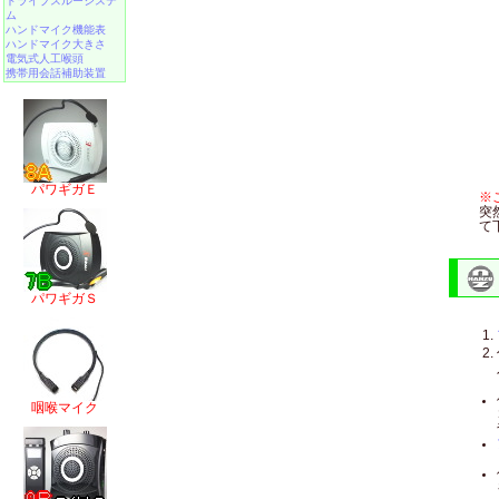
ドライブスルーシステ
ム
ハンドマイク機能表
ハンドマイク大きさ
電気式人工喉頭
携帯用会話補助装置
パワギガＥ
※
突
て
パワギガＳ
咽喉マイク