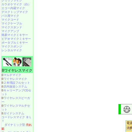
クリップマイク
カラオケマイク（白）
エコー内蔵マイク
デスクトップマイク
バス用マイク
マイクコード
マイクケーブル
マイクスタンド
マイクアンプ
簡易マイクミキサー
ビデオマイクミキサー
ポータブルミキサー
マイクスポンジ
レンタルマイク
Bワイヤレスマイク
B
マルチマイク
B
ワイヤレスマイク
B
２本増設フルセット
B
店内放送システム
B
キャリーアンプCDセ
ット
B
ワイヤレススピーカ
ー
B
ワイヤレスマルチセ
ット
B
ガイドシステム
コードレスマイク ＢＬ
Ｔ
電
ダイナミック型
売れ
消
筋