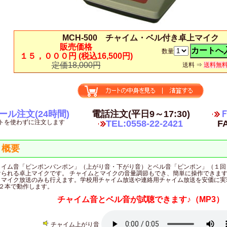
MCH-500 チャイム・ベル付き卓上マイク
販売価格
数量
１５，０００円
(税込16,500円)
定価18,000円
送料 ⇒
送料無
ール注文(24時間)
電話注文(平日9～17:30)
Ｆ
トを使わずに注文します
TEL:0558-22-2421
FA
概要
ャイム音「ピンポンパンポン」（上がり音・下がり音）とベル音「ピンポン」（１回
けられる卓上マイクです。 チャイムとマイクの音量調節もでき、簡単に操作できま
、マイク放送のみも行えます。学校用チャイム放送や連絡用チャイム放送を安価に実
×２本で動作します。
チャイム音とベル音が試聴できます♪（MP3）
チャイム上がり音