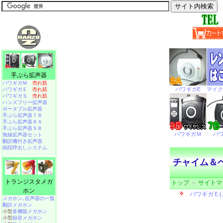
手ぶら拡声器
パワギガＭ
売れ筋
パワギガＥ
売れ筋
パワギガＳ
売れ筋
ハンズフリー拡声器
ポータブル拡声器
手ぶら拡声器７Ｂ
手ぶら拡声器８Ａ
手ぶら拡声器９Ｂ
無線拡声器セット
翻訳機付き拡声器
病院呼出しシステム
チャイム＆
トランジスタメガ
トップ
＞
サイトマ
ホン
メガホン､拡声器の一覧
翻訳メガホン
小型
多機能メガホン
小型
録音メガホン