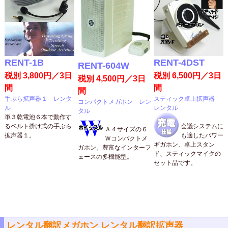
RENT-1B
RENT-4DST
RENT-604W
税別 3,800円／3日
税別 6,500円／3日
税別 4,500円／3日
間
間
間
手ぶら拡声器１ レンタ
スティック卓上拡声器
コンパクトメガホン レン
ル
レンタル
タル
単３乾電池６本で動作す
るベルト掛け式の手ぶら
会議システムに
Ａ４サイズの６
拡声器１。
も適したパワー
Ｗコンパクトメ
ギガホン、卓上スタン
ガホン。豊富なインターフ
ド、スティックマイクの
ェースの多機能型。
セット品です。
レンタル翻訳メガホン レンタル翻訳拡声器