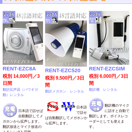
RENT-EZC8A
RENT-EZCSIM
RENT-EZC520
税別 14,000円／3
税別 6,000円／3日
税別 9,500円／3日
日間
間
間
翻訳拡声器（パワギガ
翻訳機 レンタル
翻訳メガホン レンタル
翻）レンタル
翻訳機のマイク
日本語
日本語で話せば
に話すと自動で
で話せ
自動翻訳してメ
翻訳します。ボイスレコ
ば自動翻訳してメガホンか
ガホンから拡声します。
ーダーとしても使えま
ら拡声します。
翻訳放送とマイク放送の
す。
ミキシングも可能。