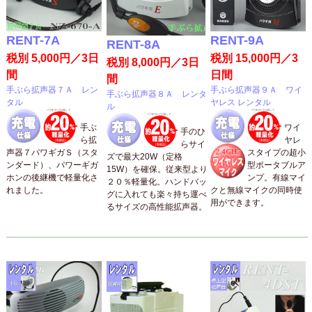
RENT-7A
RENT-9A
RENT-8A
税別 5,000円／3日
税別 15,000円／3
税別 8,000円／3日
間
日間
間
手ぶら拡声器７Ａ レン
手ぶら拡声器９Ａ ワイ
手ぶら拡声器８Ａ レンタ
タル
ヤレス レンタル
ル
手ぶ
ワイ
手のひ
ら拡
ヤレ
らサイ
声器７パワギガＳ（スタ
スタイプの超小
ズで最大20W（定格
ンダード）、パワーギガ
型ポータブルア
15W）を確保。従来型より
ホンの後継機で軽量化さ
ンプ。有線マイ
２０％軽量化。ハンドバッ
れました。
クと無線マイクの同時使
グに入れても楽々持ち運べ
用ができます。
るサイズの高性能拡声器。