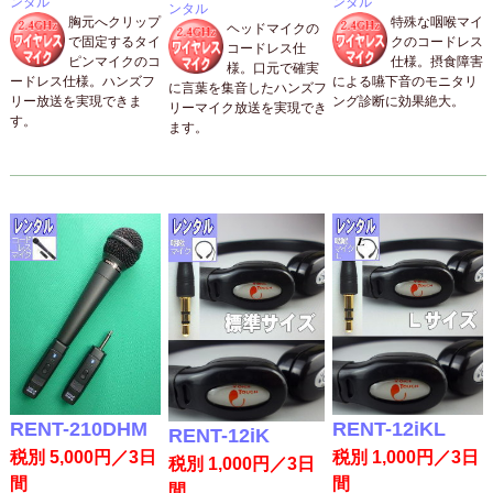
ンタル
ンタル
ンタル
胸元へクリップ
特殊な咽喉マイ
ヘッドマイクの
で固定するタイ
クのコードレス
コードレス仕
ピンマイクのコ
仕様。摂食障害
様。口元で確実
ードレス仕様。ハンズフ
による嚥下音のモニタリ
に言葉を集音したハンズフ
リー放送を実現できま
ング診断に効果絶大。
リーマイク放送を実現でき
す。
ます。
RENT-210DHM
RENT-12iKL
RENT-12iK
税別 5,000円／3日
税別 1,000円／3日
税別 1,000円／3日
間
間
間