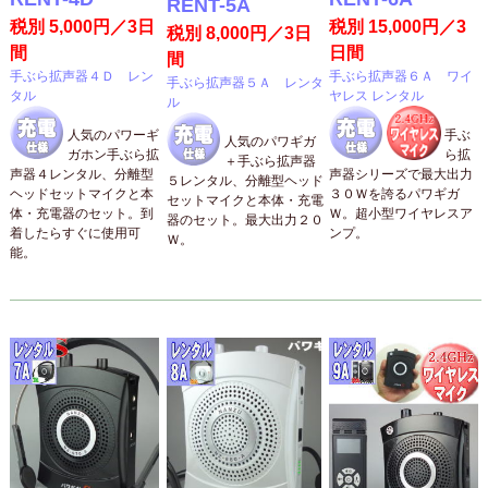
RENT-5A
税別 5,000円／3日
税別 15,000円／3
税別 8,000円／3日
間
日間
間
手ぶら拡声器４Ｄ レン
手ぶら拡声器６Ａ ワイ
手ぶら拡声器５Ａ レンタ
タル
ヤレス レンタル
ル
人気のパワーギ
手ぶ
人気のパワギガ
ガホン手ぶら拡
ら拡
＋手ぶら拡声器
声器４レンタル、分離型
声器シリーズで最大出力
５レンタル、分離型ヘッド
ヘッドセットマイクと本
３０Ｗを誇るパワギガ
セットマイクと本体・充電
体・充電器のセット。到
Ｗ。超小型ワイヤレスア
器のセット。最大出力２０
着したらすぐに使用可
ンプ。
Ｗ。
能。