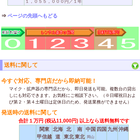
１，０５５，０００円／１年
⇒
ページの先頭へもどる
送料に関して
今すぐ対応、専門店だから即納可能！
マイク・拡声器の専門店だから、即日発送も可能。複数台の貸出
しにも対応できます。お気軽にご相談下さい。（※日曜祝日およ
び第２・第４土曜日は定休日のため、発送業務ができません）
発送時の送料に関して
合計１万円
(税込11,000円)
以上なら送料無料です
関東
北海
北
南
中国
四国
九州
沖縄
甲信越
道
東北
東北
岡山