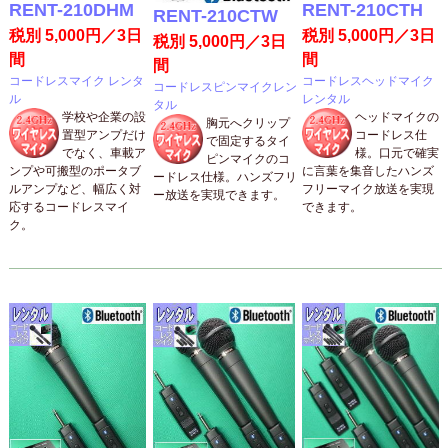
RENT-210DHM
RENT-210CTH
RENT-210CTW
税別 5,000円／3日
税別 5,000円／3日
税別 5,000円／3日
間
間
間
コードレスマイク レンタ
コードレスヘッドマイク
コードレスピンマイクレン
ル
レンタル
タル
学校や企業の設
ヘッドマイクの
胸元へクリップ
置型アンプだけ
コードレス仕
で固定するタイ
でなく、車載ア
様。口元で確実
ピンマイクのコ
ンプや可搬型のポータブ
に言葉を集音したハンズ
ードレス仕様。ハンズフリ
ルアンプなど、幅広く対
フリーマイク放送を実現
ー放送を実現できます。
応するコードレスマイ
できます。
ク。