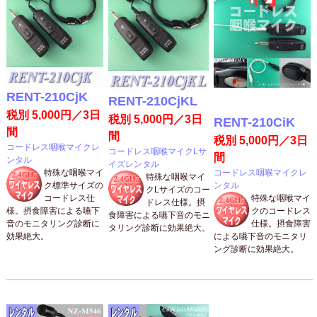
RENT-210CjK
RENT-210CjKL
税別 5,000円／3日
税別 5,000円／3日
RENT-210CiK
間
間
税別 5,000円／3日
コードレス咽喉マイクレ
コードレス咽喉マイクLサ
間
ンタル
イズレンタル
特殊な咽喉マイ
コードレス咽喉マイクレ
特殊な咽喉マイ
ク標準サイズの
ンタル
クLサイズのコー
コードレス仕
特殊な咽喉マイ
ドレス仕様。摂
様。摂食障害による嚥下
クのコードレス
食障害による嚥下音のモニ
音のモニタリング診断に
仕様。摂食障害
タリング診断に効果絶大。
効果絶大。
による嚥下音のモニタリ
ング診断に効果絶大。