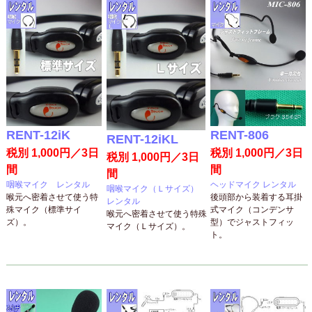
RENT-12iK
RENT-806
RENT-12iKL
税別 1,000円／3日
税別 1,000円／3日
税別 1,000円／3日
間
間
間
咽喉マイク レンタル
ヘッドマイク レンタル
咽喉マイク（Ｌサイズ）
喉元へ密着させて使う特
後頭部から装着する耳掛
レンタル
殊マイク（標準サイ
式マイク（コンデンサ
喉元へ密着させて使う特殊
ズ）。
型）でジャストフィッ
マイク（Ｌサイズ）。
ト。