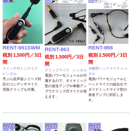
RENT-661SWM
RENT-866
RENT-863
税別 1,500円／3日
税別 2,500円／3日
税別 1,500円／3日
間
間
間
スイッチ付ミニマイク
分離型ヘッドマイク レン
クリップマイク レンタル
レンタル
タル
電源パワーモジュールが付
手ぶら拡声器シリーズ対
電源パワーモジュールと
属するので、ダイナミック
応のコンデンサマイク、
ヘッドマイクの組合せで
型の放送アンプや車載アン
背面クリップも付属。
ダイナミックマイク型の
プでクリップ式マイクが使
放送アンプに対応しま
えます。
す。