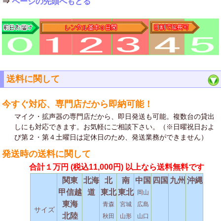
⇒
ページの先頭へもどる
送料に関して
今すぐ対応、専門店だから即納可能！
マイク・拡声器の専門店だから、即日発送も可能。複数台の貸出
しにも対応できます。お気軽にご相談下さい。（※日曜祝日およ
び第２・第４土曜日は定休日のため、発送業務ができません）
発送時の送料に関して
合計１万円
(税込11,000円)
以上なら送料無料です
関東
北海
北
南
中国
四国
九州
沖縄
甲信越
道
東北
東北
岡山
東海
青森
宮城
広島
サイズ
北陸
秋田
山形
山口