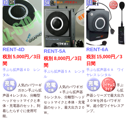
RENT-4D
RENT-6A
RENT-5A
税別 5,000円／3日
税別 15,000円／3
税別 8,000円／3日
間
日間
間
手ぶら拡声器４Ｄ レン
手ぶら拡声器６Ａ ワイ
手ぶら拡声器５Ａ レンタ
タル
ヤレス レンタル
ル
人気のパワーギ
手ぶ
人気のパワギガ
ガホン手ぶら拡
ら拡
＋手ぶら拡声器
声器４レンタル、分離型
声器シリーズで最大出力
５レンタル、分離型ヘッド
ヘッドセットマイクと本
３０Ｗを誇るパワギガ
セットマイクと本体・充電
体・充電器のセット。到
Ｗ。超小型ワイヤレスア
器のセット。最大出力２０
着したらすぐに使用可
ンプ。
Ｗ。
能。