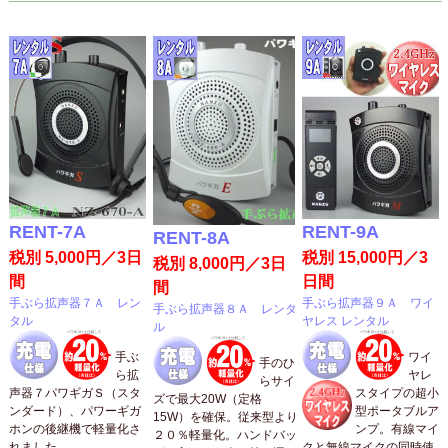
RENT-7A
RENT-9A
RENT-8A
税別 5,000円／3日
税別 15,000円／3
税別 8,000円／3日
間
日間
間
手ぶら拡声器７Ａ レン
手ぶら拡声器９Ａ ワイ
手ぶら拡声器８Ａ レンタ
タル
ヤレス レンタル
ル
手ぶ
ワイ
手のひ
ら拡
ヤレ
らサイ
声器７パワギガＳ（スタ
スタイプの超小
ズで最大20W（定格
ンダード）、パワーギガ
型ポータブルア
15W）を確保。従来型より
ホンの後継機で軽量化さ
ンプ。有線マイ
２０％軽量化。ハンドバッ
れました。
クと無線マイクの同時使