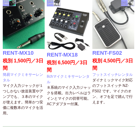
RENT-MX10
RENT-FS02
RENT-MX18
税別 1,500円／3日
税別 4,500円／3日
税別 6,500円／3日
間
間
間
簡易マイクミキサーレン
フットスイッチレンタル
8chマイクミキサーレンタ
タル
ダイナミックマイク対応
ル
マイク入力ジャックが１
のフットスイッチ NZ-
８系統のマイク入力ジャッ
つしかない放送装置やア
FS02 です。マイクのオ
クを搭載。出力レベルはラ
ンプでも、３本のマイク
ン、オフを足で踏んで行
インとマイクの切替可能。
が使えます。簡単かつ安
えます。
ACアダプター付属。
価に複数本のマイクを活
用。