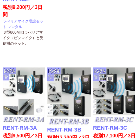
税別9,200円／3日
間
ラべリアマイク増設セッ
ト レンタル
Ｂ型800MHzラべリアマ
イク（ピンマイク）と受
信機のセット。
RENT-RM-3A
RENT-RM-3C
RENT-RM-3B
税別9,500円／3日
税別17,100円／3日
税別13,300円／3日