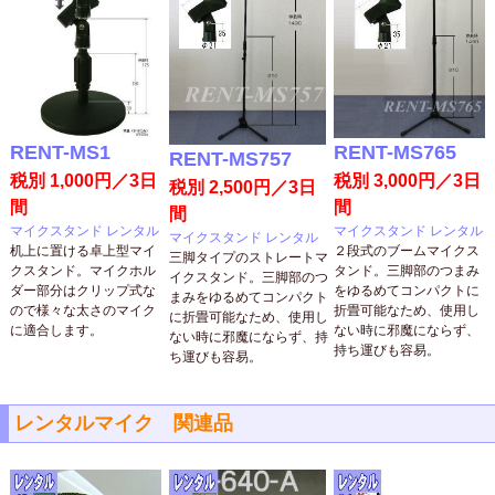
RENT-MS1
RENT-MS765
RENT-MS757
税別 1,000円／3日
税別 3,000円／3日
税別 2,500円／3日
間
間
間
マイクスタンド レンタル
マイクスタンド レンタル
マイクスタンド レンタル
机上に置ける卓上型マイ
２段式のブームマイクス
三脚タイプのストレートマ
クスタンド。マイクホル
タンド。三脚部のつまみ
イクスタンド。三脚部のつ
ダー部分はクリップ式な
をゆるめてコンパクトに
まみをゆるめてコンパクト
ので様々な太さのマイク
折畳可能なため、使用し
に折畳可能なため、使用し
に適合します。
ない時に邪魔にならず、
ない時に邪魔にならず、持
持ち運びも容易。
ち運びも容易。
レンタルマイク 関連品