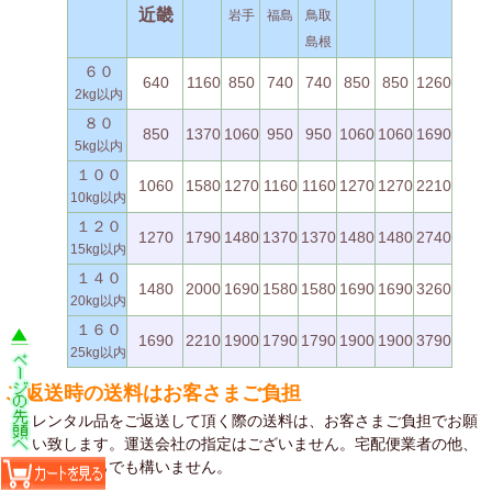
近畿
岩手
福島
鳥取
島根
６０
640
1160
850
740
740
850
850
1260
2kg以内
８０
850
1370
1060
950
950
1060
1060
1690
5kg以内
１００
1060
1580
1270
1160
1160
1270
1270
2210
10kg以内
１２０
1270
1790
1480
1370
1370
1480
1480
2740
15kg以内
１４０
1480
2000
1690
1580
1580
1690
1690
3260
20kg以内
１６０
1690
2210
1900
1790
1790
1900
1900
3790
25kg以内
ご返送時の送料はお客さまご負担
レンタル品をご返送して頂く際の送料は、お客さまご負担でお願
い致します。運送会社の指定はございません。宅配便業者の他、
郵便局からでも構いません。