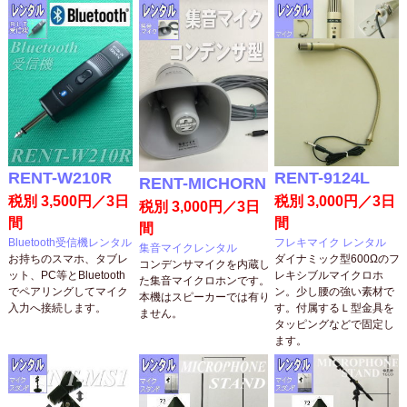
RENT-W210R
RENT-9124L
RENT-MICHORN
税別 3,500円／3日
税別 3,000円／3日
税別 3,000円／3日
間
間
間
Bluetooth受信機レンタル
フレキマイク レンタル
集音マイクレンタル
お持ちのスマホ、タブレ
ダイナミック型600Ωのフ
コンデンサマイクを内蔵し
ット、PC等とBluetooth
レキシブルマイクロホ
た集音マイクロホンです。
でペアリングしてマイク
ン。少し腰の強い素材で
本機はスピーカーでは有り
入力へ接続します。
す。付属するＬ型金具を
ません。
タッピングなどで固定し
ます。