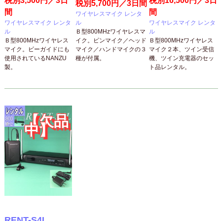
税別3,500円／3日
税別16,500円／3日
税別5,700円／3日間
間
間
ワイヤレスマイク レンタ
ワイヤレスマイク レンタ
ワイヤレスマイク レンタ
ル
ル
ル
Ｂ型800MHzワイヤレスマ
Ｂ型800MHzワイヤレス
Ｂ型800MHzワイヤレス
イク。ピンマイク／ヘッド
マイク。ビーガイドにも
マイク２本、ツイン受信
マイク／ハンドマイクの３
使用されているNANZU
機、ツイン充電器のセッ
種が付属。
製。
ト品レンタル。
【欠品
中】
RENT-S4L