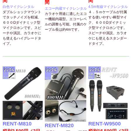
間
間
間
白色マイクレンタル
4.5m有線マイクレンタル
エコー内蔵マイクレンタル
ダブルショックマウント
４．５ｍケーブルが付属
カラオケ用途に適したエコ
でタッチノイズを軽減、
する使いやすい棒型マイ
ー機能内蔵型。エコーレベ
６００Ωダイナミック型
ク、６００Ωダイナミッ
ルの調整も可能。付属のケ
マイクロホンです。スピ
ク型マイクロホンです。
ーブル長は約4mです。
ーチや演説、カラオケに
スピーチや演説、カラオ
も使えるハイグレードタ
ケにも使えるスタンダー
イプ。
ドタイプ。
RENT-M810
RENT-W9500
RENT-M820