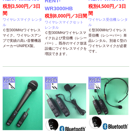
RENT-
税別3,500円／3日
税別4,500円／3日
WR3000HB
間
間
税別8,000円／3日間
ワイヤレスマイク レンタ
ワイヤレス受信機 レンタ
ワイヤレスマイクセット
ル
ル
レンタル
Ｃ型300MHzワイヤレス
Ｃ型300MHzワイヤレス
Ｃ型300MHzワイヤレスマ
マイク。ワイヤレスアン
受信機（レシーバー）単
イクおよび受信機（レシー
プで実績の高い音響機器
品レンタル。別途Ｃ型の
バー）。既存のマイク放送
メーカーUNIPEX製。
ワイヤレスマイクが必要
設備にワイヤレスマイクを
です。
増設できます。