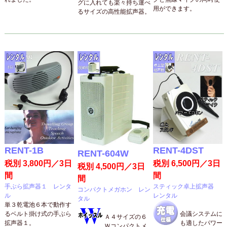
グに入れても楽々持ち運べ
用ができます。
るサイズの高性能拡声器。
RENT-1B
RENT-4DST
RENT-604W
税別 3,800円／3日
税別 6,500円／3日
税別 4,500円／3日
間
間
間
手ぶら拡声器１ レンタ
スティック卓上拡声器
コンパクトメガホン レン
ル
レンタル
タル
単３乾電池６本で動作す
るベルト掛け式の手ぶら
会議システムに
Ａ４サイズの６
拡声器１。
も適したパワー
Ｗコンパクトメ