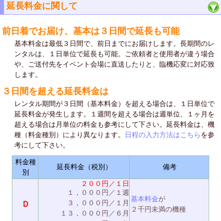
延長料金に関して
前日着でお届け、基本は３日間で延長も可能
基本料金は最低３日間で、前日までにお届けします。長期間のレ
ンタルは、１日単位で延長も可能。ご依頼者と使用者が違う場合
や、ご送付先をイベント会場に直送したりと、臨機応変に対応致
します。
３日間を超える延長料金は
レンタル期間が３日間（基本料金）を超える場合は、１日単位で
延長料金が発生します。１週間を超える場合は週単位、１ヶ月を
超える場合は月単位の料金も参考にして下さい。延長料金は、機
種（料金種別）により異なります。
日程の入力方法はこちら
を参
考にして下さい。
料金種
延長料金（税別）
備考
別
２００円／１日
１，０００円／１週
基本料金
が
３，０００円／１月
Ｄ
２千円未満の機種
１３，０００円／６月