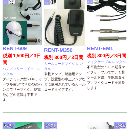
RENT-609
RENT-EM1
RENT-M350
税別 1,500円／3日
税別 800円／3日間
税別 800円／3日間
マイクケーブル レンタル
間
カールコードマイク レン
不平衡型の１０ｍ延長マ
ハンズフリーマイク レ
タル
イクケーブルです。１芯
ンタル
車載アンプ、船舶用アン
シールド線、半艶黒タイ
ダイナミック型600Ω、ケ
プ、設置型の卓上アンプな
プ。マイクコードを延長
ーブル長5mで耳掛型のハ
どに使用されているカール
します。
ンズフリーマイク。乾電
コードタイプです。
池などの電源は不要で
す。