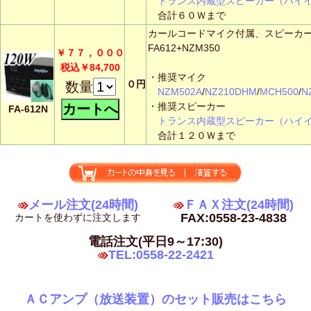
トランス内蔵型スピーカー（ハイ
合計６０Ｗまで
カールコードマイク付属、スピーカ
FA612+NZM350
￥７７，０００
税込￥84,700
・推奨マイク
０円
数量
NZM502A
/
NZ210DHM
/
MCH500
/
N
・推奨スピーカー
FA-612N
トランス内蔵型スピーカー（ハイ
合計１２０Ｗまで
メール注文(24時間)
ＦＡＸ注文(24時間)
FAX:0558-23-4838
カートを使わずに注文します
電話注文(平日9～17:30)
TEL:0558-22-2421
ＡＣアンプ（放送装置）のセット販売はこちら