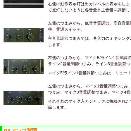
右側の動作表示灯は出カレベルの表示をしま
で点灯しないように各音量と主音量を調節し
左側のつまみから、低音音質調節、高音音量
整、電源スイッチ。
主音量調節つまみでは、各入力のミキシング
します。
左側のつまみから、マイク5/ライン1音量調節
ライン2音量調節つまみ、ライン3音量調節つ
マイク5/ライン1音量調節つまみは、ミュー
左側のつまみから、マイク1音量調整つまみ
つまみ、マイク3音量調整つまみ、マイク4
それぞれのマイク入カジャックに接続された
節します。
PAアンプ背面