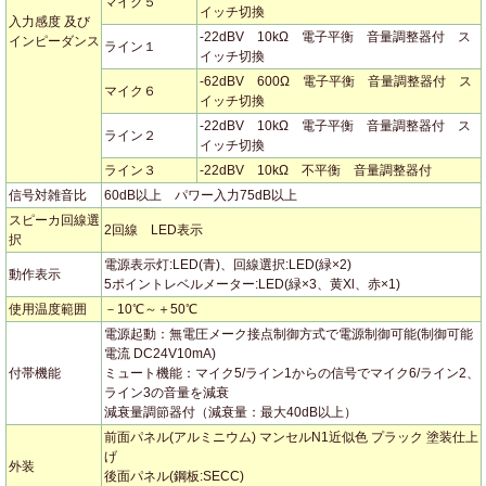
マイク５
イッチ切換
入力感度 及び
-22dBV 10kΩ 電子平衡 音量調整器付 ス
インピーダンス
ライン１
イッチ切換
-62dBV 600Ω 電子平衡 音量調整器付 ス
マイク６
イッチ切換
-22dBV 10kΩ 電子平衡 音量調整器付 ス
ライン２
イッチ切換
ライン３
-22dBV 10kΩ 不平衡 音量調整器付
信号対雑音比
60dB以上 パワー入力75dB以上
スピーカ回線選
2回線 LED表示
択
電源表示灯:LED(青)、回線選択:LED(緑×2)
動作表示
5ポイントレベルメーター:LED(緑×3、黄Xl、赤×1)
使用温度範囲
－10℃～＋50℃
電源起動：無電圧メーク接点制御方式で電源制御可能(制御可能
電流 DC24V10mA)
付帯機能
ミュート機能：マイク5/ライン1からの信号でマイク6/ライン2、
ライン3の音量を減衰
減衰量調節器付（減衰量：最大40dB以上）
前面パネル(アルミニウム) マンセルN1近似色 プラック 塗装仕上
げ
外装
後面パネル(鋼板:SECC)