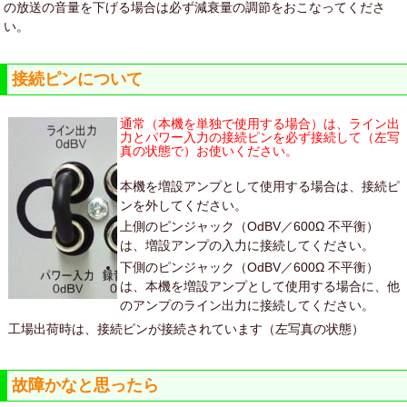
の放送の音量を下げる場合は必ず減衰量の調節をおこなってくださ
い。
接続ピンについて
通常（本機を単独で使用する場合）は、ライン出
力とパワー入力の接続ピンを必ず接続して（左写
真の状態で）お使いください。
本機を増設アンプとして使用する場合は、接続ピ
ンを外してください。
上側のピンジャック（OdBV／600Ω 不平衡）
は、増設アンプの入力に接続してください。
下側のピンジャック（OdBV／600Ω 不平衡）
は、本機を増設アンプとして使用する場合に、他
のアンプのライン出力に接続してください。
工場出荷時は、接続ピンが接続されています（左写真の状態）
故障かなと思ったら