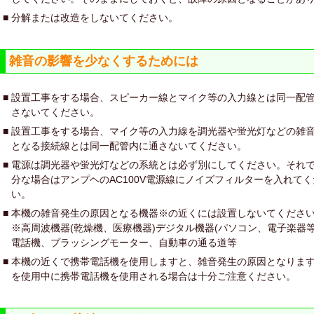
■
分解または改造をしないてください。
雑音の影響を少なくするためには
■
設置工事をする場合、スピーカー線とマイク等の入力線とは同一配
さないてください。
■
設置工事をする場合、マイク等の入力線を調光器や蛍光灯などの雑
となる接続線とは同一配管内に通さないてください。
■
電源は調光器や蛍光灯などの系統とは必ず別にしてください。それ
分な場合はアンプヘのAC100V電源線にノイズフィルターを入れてく
い。
■
本機の雑音発生の原因となる機器※の近くには設置しないてくださ
※高周波機器(乾燥機、医療機器)デジタル機器(パソコン、電子楽器等
電話機、プラッシングモーター、自動車の通る道等
■
本機の近くで携帯電話機を使用しますと、雑音発生の原因となりま
を使用中に携帯電話機を使用される場合は十分ご注意ください。