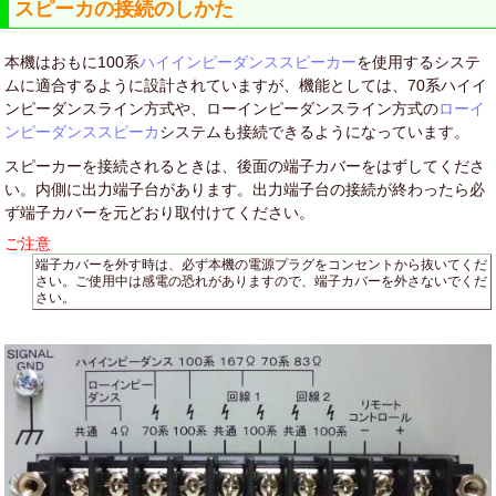
スピーカの接続のしかた
本機はおもに100系
ハイインピーダンススピーカー
を使用するシステ
ムに適合するように設計されていますが、機能としては、70系ハイイ
ンピーダンスライン方式や、ローインピーダンスライン方式の
ローイ
ンピーダンススピーカ
システムも接続できるようになっています。
スピーカーを接続されるときは、後面の端子カバーをはずしてくださ
い。内側に出力端子台があります。出力端子台の接続が終わったら必
ず端子カバーを元どおり取付けてください。
ご注意
端子カバーを外す時は、必ず本機の電源プラグをコンセントから抜いてくだ
さい。ご使用中は感電の恐れがありますので、端子カバーを外さないでくだ
さい。