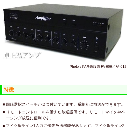
Photo：PA放送設備 FA-606／FA-612
特徴
■
回線選択スイッチが２つ付いています。系統別に放送ができます。
■
リモートコントロールを備えた放送設備です。リモートマイクやペ
ージング放送に便利です。
■
マイク5/ライン1入力に優先放送機能があります。マイク6/ライン2