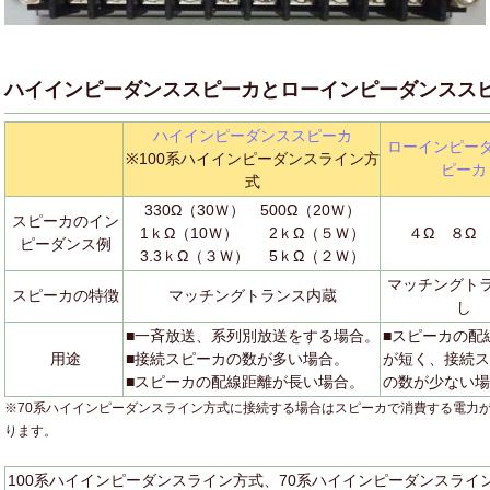
ハイインピーダンススピーカとローインピーダンスス
ハイインピーダンススピーカ
ローインピー
※100系ハイインピーダンスライン方
ピーカ
式
330Ω（30Ｗ） 500Ω（20Ｗ）
スピーカのイン
1ｋΩ（10Ｗ） 2ｋΩ（５Ｗ）
４Ω ８Ω 
ピーダンス例
3.3ｋΩ（３Ｗ） 5ｋΩ（２Ｗ）
マッチングト
スピーカの特徴
マッチングトランス内蔵
し
■一斉放送、系列別放送をする場合。
■スピーカの配
用途
■接続スピーカの数が多い場合。
が短く、接続ス
■スピーカの配線距離が長い場合。
の数が少ない場
※70系ハイインピーダンスライン方式に接続する場合はスピーカで消費する電力
ります。
100系ハイインピーダンスライン方式、70系ハイインピーダンスライ