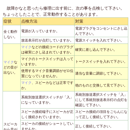
故障かなと思ったら修理に出す前に、次の事を点検して下さい。
ちょっとしたことで、正常動作することがあります。
症状
点検方法
対策
電源プラグをコンセントにさし込
電源が入っていますか。
全く動作
んで下さい。
しない。
放送表示灯が点灯していますか。
電源スイッチを入れて下さい。
マイク
などの接続コードのプラグ
確実に差し込んで下さい。
は確実にさし込まれていますか。
マイクのトークスイッチは入って
トークスイッチを入れて下さい。
マイク
な
いますか。
どの音が
使用するマイク音量調節がゼロ位
出ない。
適当な音量に調節して下さい。
置になっていませんか。
マイク
、スピーカなどは正常です
他のものと交換して見て下さい。
か。
系統別放送選択スイッチを「入」
系統別放送選択スイッチが「入」
にして系統別放送表示灯の点灯を
になっていますか。
確認して下さい。
スピーカ接続端子にスピーカが正
スピーカ接続の項目をごらんにな
しく接続されていますか。
って正しく接続して下さい。
スピーカの接続がショートしてい
スピーカ
正しく接続して下さい。
ませんか。
から音が