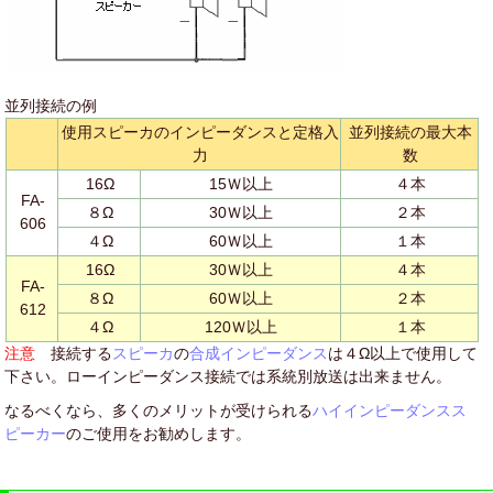
並列接続の例
使用スピーカのインピーダンスと定格入
並列接続の最大本
力
数
16Ω
15Ｗ以上
４本
FA-
８Ω
30Ｗ以上
２本
606
４Ω
60Ｗ以上
１本
16Ω
30Ｗ以上
４本
FA-
８Ω
60Ｗ以上
２本
612
４Ω
120Ｗ以上
１本
注意
接続する
スピーカ
の
合成インピーダンス
は４Ω以上で使用して
下さい。ローインピーダンス接続では系統別放送は出来ません。
なるべくなら、多くのメリットが受けられる
ハイインピーダンスス
ピーカー
のご使用をお勧めします。