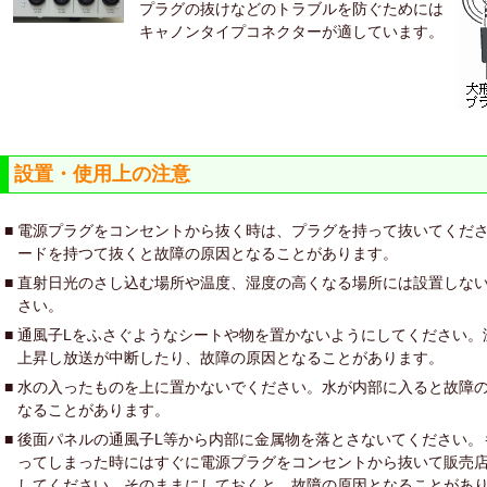
プラグの抜けなどのトラブルを防ぐためには
キャノンタイプコネクターが適しています。
設置・使用上の注意
■
電源プラグをコンセントから抜く時は、プラグを持って抜いてくだ
ードを持つて抜くと故障の原因となることがあります。
■
直射日光のさし込む場所や温度、湿度の高くなる場所には設置しな
さい。
■
通風子Lをふさぐようなシートや物を置かないようにしてください。
上昇し放送が中断したり、故障の原因となることがあります。
■
水の入ったものを上に置かないでください。水が内部に入ると故障
なることがあります。
■
後面パネルの通風子L等から内部に金属物を落とさないてください。
ってしまった時にはすぐに電源プラグをコンセントから抜いて販売
してください。そのままにしておくと、故障の原因となることがあ