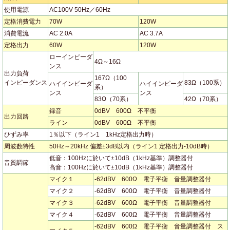
使用電源
AC100V 50Hz／60Hz
定格消費電力
70W
120W
消費電流
AC 2.0A
AC 3.7A
定格出力
60W
120W
ローインピーダ
4Ω～16Ω
ンス
出力負荷
167Ω（100
インピーダンス
83Ω（100系）
ハイインピーダ
ハイインピーダ
系）
ンス
ンス
83Ω（70系）
42Ω（70系）
録音
0dBV 600Ω 不平衡
出力回路
ライン
0dBV 600Ω 不平衡
ひずみ率
1％以下（ライン1 1kHz定格出力時）
周波数特性
50Hz～20kHz 偏差±3dB以内（ライン1 定格出力-10dB時）
低音：100Hzに於いて±10dB（1kHz基準）調整器付
音質調節
高音：100Hzに於いて±10dB（1kHz基準）調整器付
マイク１
-62dBV 600Ω 電子平衡 音量調整器付
マイク２
-62dBV 600Ω 電子平衡 音量調整器付
マイク３
-62dBV 600Ω 電子平衡 音量調整器付
マイク４
-62dBV 600Ω 電子平衡 音量調整器付
-62dBV 600Ω 電子平衡 音量調整器付 ス