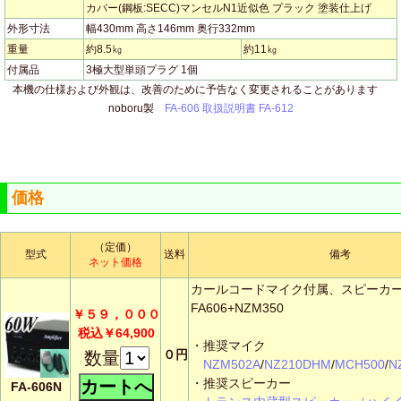
カバー(鋼板:SECC)マンセルN1近似色 プラック 塗装仕上げ
外形寸法
幅430mm 高さ146mm 奥行332mm
重量
約8.5㎏
約11㎏
付属品
3極大型単頭プラグ 1個
本機の仕様および外観は、改善のために予告なく変更されることがあります
noboru製
FA-606 取扱説明書 FA-612
価格
（定価）
型式
送料
備考
ネット価格
カールコードマイク付属、スピーカ
FA606+NZM350
￥５９，０００
税込￥64,900
・推奨マイク
０円
数量
NZM502A
/
NZ210DHM
/
MCH500
/
N
・推奨スピーカー
FA-606N