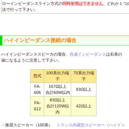
ローインピーダンスライン方式の
同時使用はできません
。どれか１つ
法で行って下さい。
ハイインピーダンス接続の場合
ハイインピーダンススピーカの場合、
合成インピーダンス
は右表の
値になるように注意して下さい。
100系出力端
70系出力端
型式
子
子
FA-
167Ω以上
83Ω以上
606
合計60W以内
83Ω以上
FA-
合計120W以
42Ω以上
612
内
・推奨スピーカー（100系）
トランス内蔵型スピーカー（ハイイン