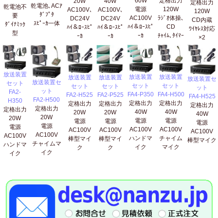
60W
定格出力
20W
40W
定格出力
乾電池､ACｱ
乾電池不
電源
120W
AC100V､
AC100V､
120W
ﾀﾞﾌﾟﾀ
要
AC100V
ﾗｼﾞｵ体操､
DC24V
DC24V
CD内蔵
ｽﾋﾟｰｶ一体
ﾀﾞｲﾅﾐｯｸ
ﾊｲ＆ﾛｰｽﾋﾟ
CD
ﾊｲ＆ﾛｰｽﾋﾟ
ﾊｲ＆ﾛｰｽﾋﾟ
ﾜｲﾔﾚｽ対応
型
ｰｶ
ﾁｬｲﾑ､ﾀｲﾏｰ
ｰｶ
ｰｶ
×2
放送装置
放送装置
放送装置
放送装置
放送装置
放送装置セ
放送装置セ
セット
セット
セット
セット
セット
ット
ット
FA2-
FA4-P350
FA4-H500
FA2-H525
FA2-P525
FA4-H525
FA2-H500
H350
定格出力
定格出力
定格出力
定格出力
定格出力
定格出力
定格出力
40W
40W
20W
20W
40W
20W
20W
電源
電源
電源
電源
電源
電源
電源
AC100V
AC100V
AC100V
AC100V
AC100V
AC100V
AC100V
ハンドマ
チャイム
棒型マイ
棒型マイ
棒型マイク
チャイムマ
ハンドマ
イク
マイク
ク
ク
イク
イク