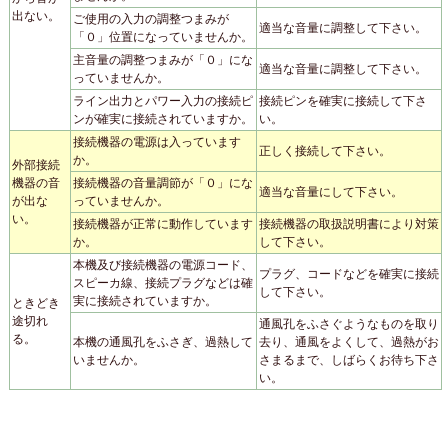
出ない。
ご使用の入力の調整つまみが
適当な音量に調整して下さい。
「０」位置になっていませんか。
主音量の調整つまみが「０」にな
適当な音量に調整して下さい。
っていませんか。
ライン出力とパワー入力の接続ピ
接続ピンを確実に接続して下さ
ンが確実に接続されていますか。
い。
接続機器の電源は入っています
正しく接続して下さい。
か。
外部接続
機器の音
接続機器の音量調節が「０」にな
適当な音量にして下さい。
が出な
っていませんか。
い。
接続機器が正常に動作しています
接続機器の取扱説明書により対策
か。
して下さい。
本機及び接続機器の電源コード、
プラグ、コードなどを確実に接続
スピーカ線、接続プラグなどは確
して下さい。
実に接続されていますか。
ときどき
途切れ
通風孔をふさぐようなものを取り
る。
本機の通風孔をふさぎ、過熱して
去り、通風をよくして、過熱がお
いませんか。
さまるまで、しばらくお待ち下さ
い。