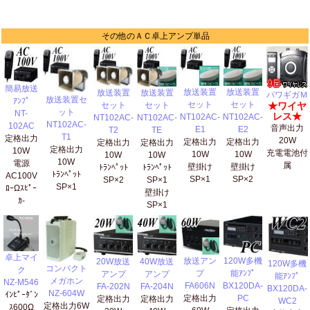
その他のＡＣ卓上アンプ単品
簡易放送
放送装置
放送装置
放送装置
放送装置
パワギガＭ
放送装置セ
ｱﾝﾌﾟ
セット
セット
★ワイヤ
セット
セット
ット
NT-
レス★
NT102AC-
NT102AC-
NT102AC-
NT102AC-
NT102AC-
102AC
音声出力
E1
E2
T2
TE
T1
定格出力
20W
定格出力
定格出力
定格出力
定格出力
定格出力
10W
充電電池付
10W
10W
10W
10W
10W
電源
属
壁掛け
壁掛け
ﾄﾗﾝﾍﾟｯﾄ
ﾄﾗﾝﾍﾟｯﾄ
ﾄﾗﾝﾍﾟｯﾄ
AC100V
SP×1
SP×2
SP×2
SP×1
SP×1
ﾛｰΩｽﾋﾟｰ
壁掛け
ｶ-
SP×1
卓上マイ
放送アン
120W多機
20W放送
40W放送
120W多機
コンパクト
ク
プ
能ｱﾝﾌﾟ
アンプ
アンプ
能ｱﾝﾌﾟ
メガホン
NZ-M546
FA606N
BX120DA-
FA-202N
FA-204N
BX120DA-
NZ-604W
ｲﾝﾋﾟｰﾀﾞﾝ
定格出力
PC
定格出力
定格出力
WC2
定格出力6W
ｽ600Ω