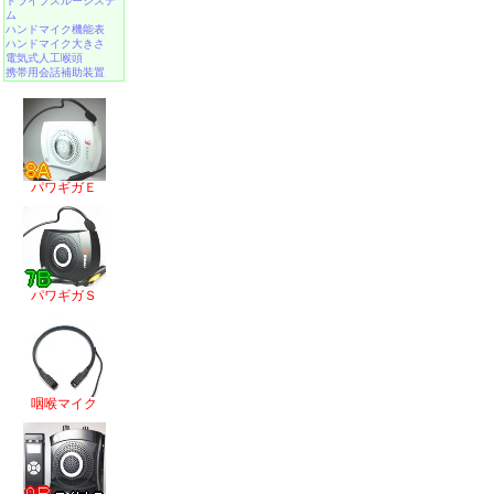
ドライブスルーシステ
ム
ハンドマイク機能表
ハンドマイク大きさ
電気式人工喉頭
携帯用会話補助装置
パワギガＥ
パワギガＳ
咽喉マイク