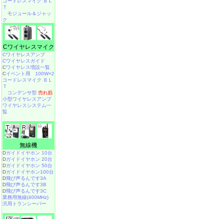
コードレスマイク ＢＬ
Ｔ
モジュール＆ジャッ
ク
Cワイヤレスマイク
Cワイヤレスアンプ
Cワイヤレスガイド
C
ワイヤレス増設一覧
C
イベント用 100W×2
コードレスマイク ＢＬ
Ｔ
コンデンサ型
売れ筋
小型ワイヤレスアンプ
ワイヤレスシステム一
覧
無線機
D
ガイドイヤホン 10台
D
ガイドイヤホン 20台
D
ガイドイヤホン 50台
D
ガイドイヤホン100台
D
飛び声るんです3A
D
飛び声るんです3B
D
飛び声るんです3C
業務用無線(400MHz)
汎用トランシーバー