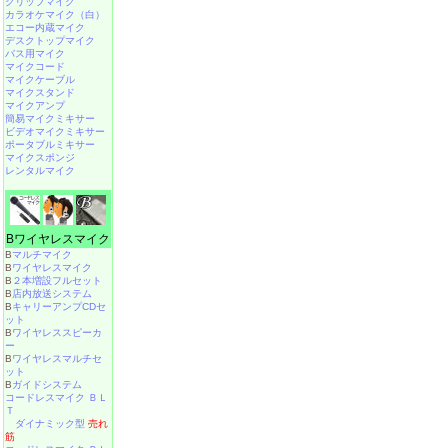
クリップマイク
カラオケマイク（白）
エコー内蔵マイク
デスクトップマイク
バス用マイク
マイクコード
マイクケーブル
マイクスタンド
マイクアンプ
簡易マイクミキサー
ビデオマイクミキサー
ポータブルミキサー
マイクスポンジ
レンタルマイク
Bワイヤレスマイク
B
マルチマイク
B
ワイヤレスマイク
B
２本増設フルセット
B
店内放送システム
B
キャリーアンプCDセ
ット
B
ワイヤレススピーカ
ー
B
ワイヤレスマルチセ
ット
B
ガイドシステム
コードレスマイク ＢＬ
Ｔ
ダイナミック型
売れ
筋