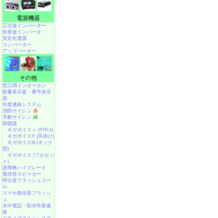
電源機器
正弦波インバーター
矩形波インバータ
安定化電源
コンバーター
アップバーター
その他
窓口用インターホン
順番表示器・番号表示
器
作業連絡システム
消防サイレン
赤
手動サイレン
緑
助聴器
ギガボイス＋ (ﾜｲﾔﾚｽ)
ギガボイスY (耳掛け)
ギガボイスN (ネック
型)
ギガボイス (フルセッ
ト)
誘導棒ハイグレード
着信音スピーカー
呼出音フラッシュコー
ル
スマホ着信音フラッシ
ュ
水中電話
・
防水作業連
絡