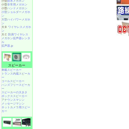
小型
防水メガホン
小型
非常用メガホン
小型
ハンドメガホン
小型ショルダーメガホ
ン
大型ハイパワーメガホ
ン
大Ｂ
ワイヤレスメガホ
ン
大Ｃ
防滴ワイヤレス
メガホン拡声器レンタ
ル
拡声器.jp
スピーカー
車載スピーカー
トランス内蔵スピーカ
ー
コールスピーカー
ハンズフリースピーカ
ー
スピーカーの大きさ
ボックススピーカー
アナウンスマシン
メッセージマシン
ネットカメラ用スピー
カー