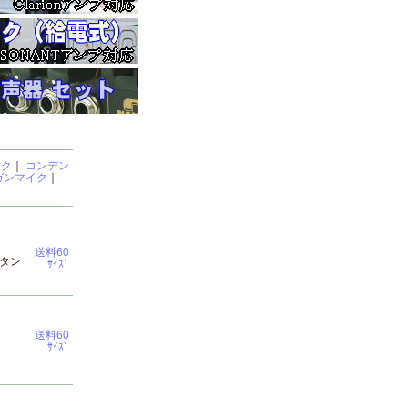
イク
｜
コンデン
ガンマイク
｜
送料60
タン
ｻｲｽﾞ
送料60
ｻｲｽﾞ