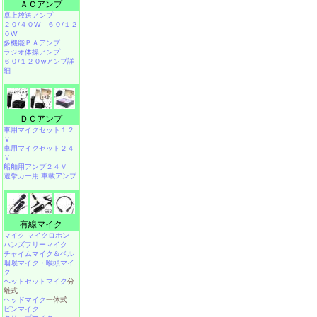
ＡＣアンプ
卓上放送アンプ
２０/４０W
６０/１２
０W
多機能ＰＡアンプ
ラジオ体操アンプ
６０/１２０wアンプ詳
細
ＤＣアンプ
車用マイクセット１２
Ｖ
車用マイクセット２４
Ｖ
船舶用アンプ２４Ｖ
選挙カー用 車載アンプ
有線マイク
マイク マイクロホン
ハンズフリーマイク
チャイムマイク＆ベル
咽喉マイク・喉頭マイ
ク
ヘッドセットマイク
分
離式
ヘッドマイク
一体式
ピンマイク