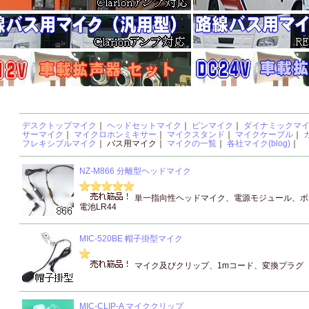
デスクトップマイク
｜
ヘッドセットマイク
｜
ピンマイク
｜
ダイナミックマ
サーマイク
｜
マイクロホンミキサー
｜
マイクスタンド
｜
マイクケーブル
｜
フレキシブルマイク
｜ バス用マイク｜
マイクの一覧
｜
各社マイク(blog)
｜
NZ-M866 分離型ヘッドマイク
単一指向性ヘッドマイク、電源モジュール、ボ
電池LR44
MIC-520BE 帽子掛型マイク
マイク及びクリップ、1mコード、変換プラグ
MIC-CLIP-A マイククリップ