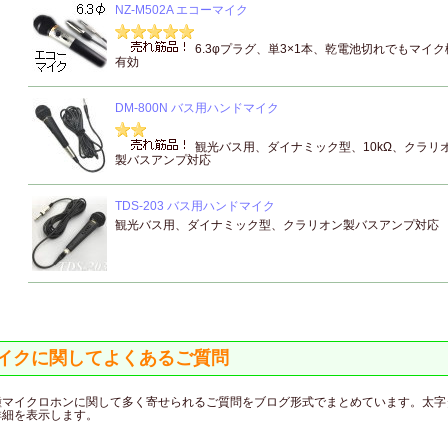
NZ-M502A エコーマイク
6.3φプラグ、単3×1本、乾電池切れでもマイ
有効
DM-800N バス用ハンドマイク
観光バス用、ダイナミック型、10kΩ、クラリ
製バスアンプ対応
TDS-203 バス用ハンドマイク
観光バス用、ダイナミック型、クラリオン製バスアンプ対応
イクに関してよくあるご質問
種マイクロホンに関して多く寄せられるご質問をブログ形式でまとめています。太字
詳細を表示します。