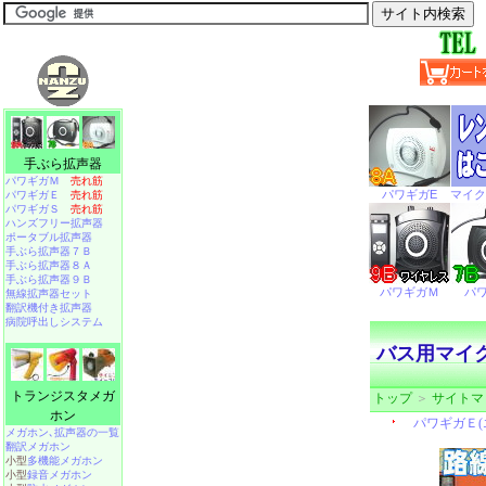
手ぶら拡声器
パワギガＭ
売れ筋
パワギガＥ
売れ筋
パワギガＳ
売れ筋
ハンズフリー拡声器
ポータブル拡声器
手ぶら拡声器７Ｂ
手ぶら拡声器８Ａ
手ぶら拡声器９Ｂ
無線拡声器セット
翻訳機付き拡声器
病院呼出しシステム
バス用マイ
トランジスタメガ
トップ
＞
サイトマ
ホン
メガホン､拡声器の一覧
翻訳メガホン
小型
多機能メガホン
小型
録音メガホン