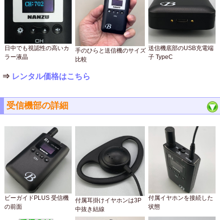
日中でも視認性の高いカ
送信機底部のUSB充電端
手のひらと送信機のサイズ
ラー液晶
子 TypeC
比較
⇒
レンタル価格はこちら
受信機部の詳細
ビーガイドPLUS 受信機
付属イヤホンを接続した
付属耳掛けイヤホンは3P
の前面
状態
中抜き結線