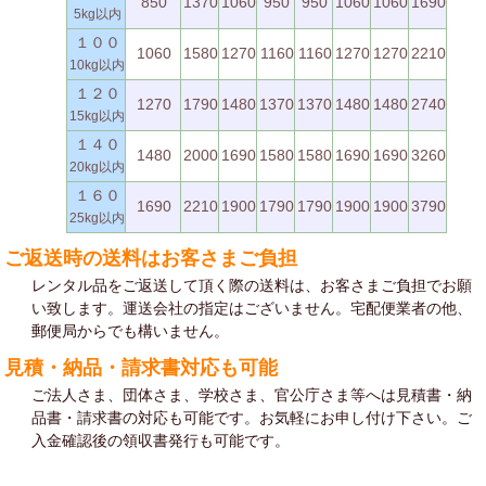
850
1370
1060
950
950
1060
1060
1690
5kg以内
１００
1060
1580
1270
1160
1160
1270
1270
2210
10kg以内
１２０
1270
1790
1480
1370
1370
1480
1480
2740
15kg以内
１４０
1480
2000
1690
1580
1580
1690
1690
3260
20kg以内
１６０
1690
2210
1900
1790
1790
1900
1900
3790
25kg以内
ご返送時の送料はお客さまご負担
レンタル品をご返送して頂く際の送料は、お客さまご負担でお願
い致します。運送会社の指定はございません。宅配便業者の他、
郵便局からでも構いません。
見積・納品・請求書対応も可能
ご法人さま、団体さま、学校さま、官公庁さま等へは見積書・納
品書・請求書の対応も可能です。お気軽にお申し付け下さい。ご
入金確認後の領収書発行も可能です。