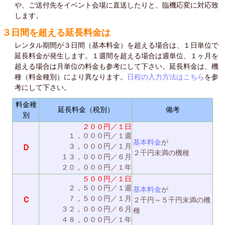
や、ご送付先をイベント会場に直送したりと、臨機応変に対応致
します。
３日間を超える延長料金は
レンタル期間が３日間（基本料金）を超える場合は、１日単位で
延長料金が発生します。１週間を超える場合は週単位、１ヶ月を
超える場合は月単位の料金も参考にして下さい。延長料金は、機
種（料金種別）により異なります。
日程の入力方法はこちら
を参
考にして下さい。
料金種
延長料金（税別）
備考
別
２００円／１日
１，０００円／１週
基本料金
が
３，０００円／１月
Ｄ
２千円未満の機種
１３，０００円／６月
２０，０００円／１年
５００円／１日
２，５００円／１週
基本料金
が
７，５００円／１月
Ｃ
２千円～５千円未満の機
３２，０００円／６月
種
４８，０００円／１年