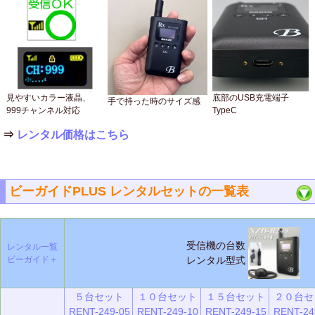
見やすいカラー液晶、
底部のUSB充電端子
手で持った時のサイズ感
999チャンネル対応
TypeC
⇒
レンタル価格はこちら
ビーガイドPLUS レンタルセットの一覧表
受信機の台数
レンタル一覧
ビーガイド＋
レンタル型式
５台セット
１０台セット
１５台セット
２０台セ
RENT-249-05
RENT-249-10
RENT-249-15
RENT-24