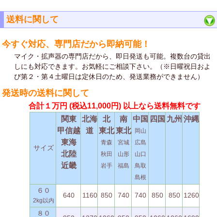
送料に関して
今すぐ対応、専門店だから即納可能！
マイク・拡声器の専門店だから、即日発送も可能。複数台の貸出
しにも対応できます。お気軽にご相談下さい。（※日曜祝日およ
び第２・第４土曜日は定休日のため、発送業務ができません）
発送時の送料に関して
合計１万円
(税込11,000円)
以上なら送料無料です
関東
北海
北
南
中国
四国
九州
沖縄
甲信越
道
東北
東北
岡山
東海
青森
宮城
広島
サイズ
北陸
秋田
山形
山口
近畿
岩手
福島
鳥取
島根
６０
640
1160
850
740
740
850
850
1260
2kg以内
８０