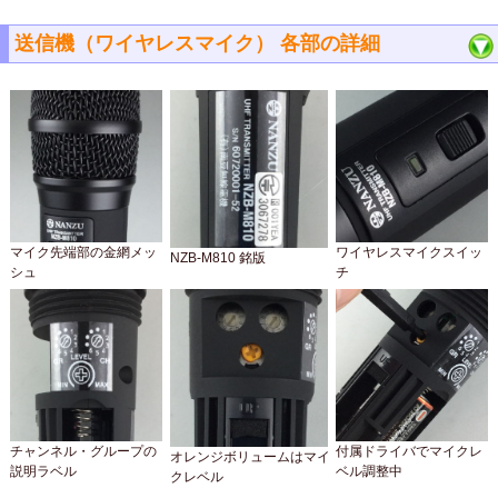
送信機（ワイヤレスマイク） 各部の詳細
マイク先端部の金網メッ
ワイヤレスマイクスイッ
NZB-M810 銘版
シュ
チ
チャンネル・グループの
付属ドライバでマイクレ
オレンジボリュームはマイ
説明ラベル
ベル調整中
クレベル