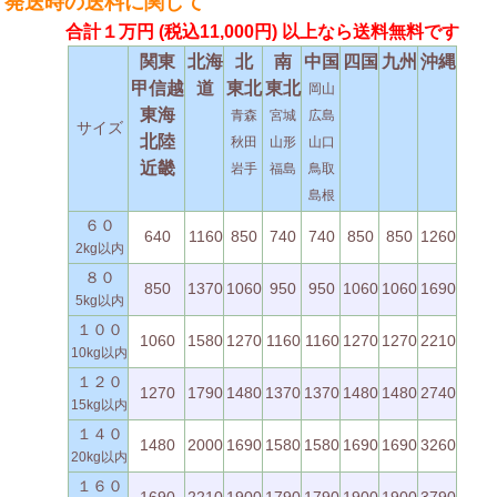
発送時の送料に関して
合計１万円
(税込11,000円)
以上なら送料無料です
関東
北海
北
南
中国
四国
九州
沖縄
甲信越
道
東北
東北
岡山
東海
青森
宮城
広島
サイズ
北陸
秋田
山形
山口
近畿
岩手
福島
鳥取
島根
６０
640
1160
850
740
740
850
850
1260
2kg以内
８０
850
1370
1060
950
950
1060
1060
1690
5kg以内
１００
1060
1580
1270
1160
1160
1270
1270
2210
10kg以内
１２０
1270
1790
1480
1370
1370
1480
1480
2740
15kg以内
１４０
1480
2000
1690
1580
1580
1690
1690
3260
20kg以内
１６０
1690
2210
1900
1790
1790
1900
1900
3790