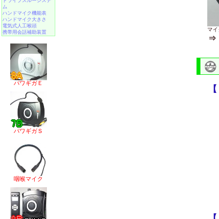
ドライブスルーシステ
ム
ハンドマイク機能表
ハンドマイク大きさ
電気式人工喉頭
マイ
携帯用会話補助装置
パワギガＥ
【
パワギガＳ
咽喉マイク
【