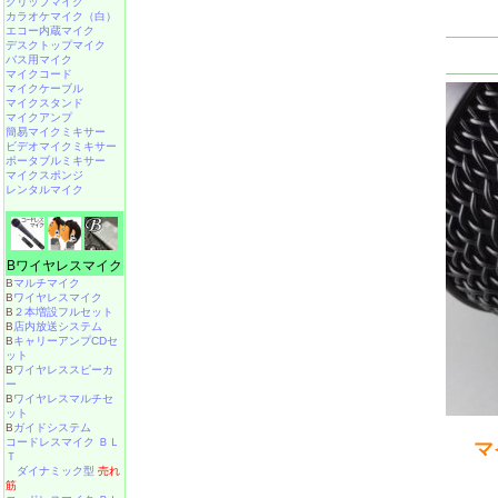
クリップマイク
カラオケマイク（白）
エコー内蔵マイク
デスクトップマイク
バス用マイク
マイクコード
マイクケーブル
マイクスタンド
マイクアンプ
簡易マイクミキサー
ビデオマイクミキサー
ポータブルミキサー
マイクスポンジ
レンタルマイク
Bワイヤレスマイク
B
マルチマイク
B
ワイヤレスマイク
B
２本増設フルセット
B
店内放送システム
B
キャリーアンプCDセ
ット
B
ワイヤレススピーカ
ー
B
ワイヤレスマルチセ
ット
B
ガイドシステム
コードレスマイク ＢＬ
マ
Ｔ
ダイナミック型
売れ
筋