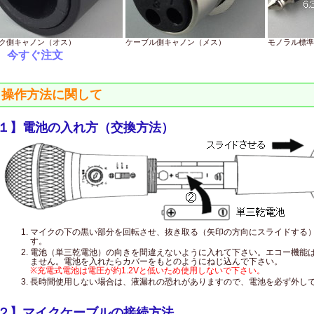
ク側キャノン（オス）
ケーブル側キャノン（メス）
モノラル標準
⇒
今すぐ注文
操作方法に関して
１】電池の入れ方（交換方法）
マイクの下の黒い部分を回転させ、抜き取る（矢印の方向にスライドする
す。
電池（単三乾電池）の向きを間違えないように入れて下さい。エコー機能
ません。電池を入れたらカバーをもとのようにねじ込んで下さい。
※充電式電池は電圧が約1.2Vと低いため使用しないで下さい。
長時間使用しない場合は、液漏れの恐れがありますので、電池を必ず外し
２】マイクケーブルの接続方法