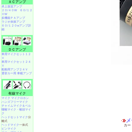
ＡＣアンプ
卓上放送アンプ
２０/４０W
６０/１２
０W
多機能ＰＡアンプ
ラジオ体操アンプ
６０/１２０wアンプ詳
細
ＤＣアンプ
車用マイクセット１２
Ｖ
車用マイクセット２４
Ｖ
船舶用アンプ２４Ｖ
選挙カー用 車載アンプ
有線マイク
マイク マイクロホン
ハンズフリーマイク
チャイムマイク＆ベル
咽喉マイク・喉頭マイ
ク
ヘッドセットマイク
分
メ
離式
ヘッドマイク
一体式
カー
ピンマイク