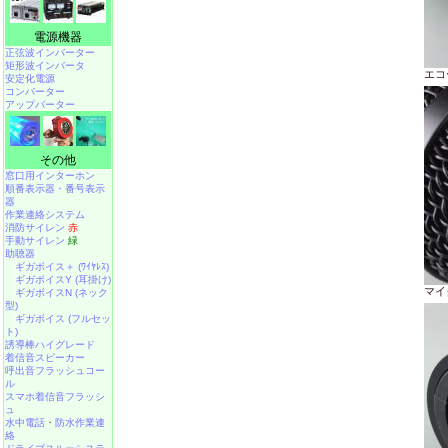
電源機器
正弦波インバーター
矩形波インバータ
エコ
安定化電源
コンバーター
アップバーター
その他
窓口用インターホン
順番表示器・番号表示
器
作業連絡システム
消防サイレン
赤
手動サイレン
緑
助聴器
ギガボイス＋ (ﾜｲﾔﾚｽ)
ギガボイスY (耳掛け)
マイ
ギガボイスN (ネック
型)
ギガボイス (フルセッ
ト)
誘導棒ハイグレード
着信音スピーカー
呼出音フラッシュコー
ル
スマホ着信音フラッシ
ュ
水中電話
・
防水作業連
絡