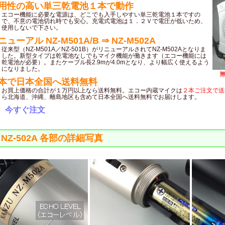
用性の高い単三乾電池１本で動作
エコー機能に必要な電源は、どこでも入手しやすい単三乾電池１本ですの
で、不意の電池切れ時でも安心。充電式電池は１．２Ｖで電圧が低いため、
使用しないで下さい。
ニューアル NZ-M501A/B ⇒ NZ-M502A
従来型（NZ-M501A／NZ-501B）がリニューアルされてNZ-M502Aとなりま
した。新型タイプは乾電池なしでもマイク機能が働きます（エコー機能には
乾電池が必要）。またケーブル長2.9mが4.0mとなり、より幅広く使えるよう
になりました。
本で日本全国へ送料無料
お買上価格の合計が１万円以上なら送料無料。エコー内蔵マイクは
２本ご注文で送
ら北海道、沖縄、離島地区も含めて日本全国へ送料無料でお届けします。
⇒
今すぐ注文
NZ-502A 各部の詳細写真