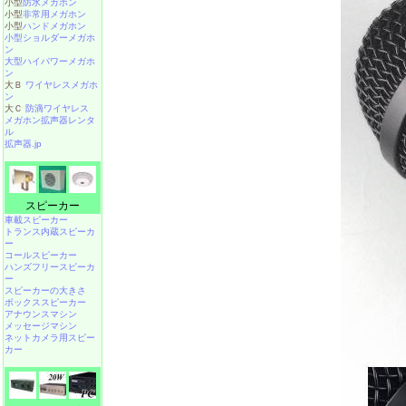
小型
防水メガホン
小型
非常用メガホン
小型
ハンドメガホン
小型ショルダーメガホ
ン
大型ハイパワーメガホ
ン
大Ｂ
ワイヤレスメガホ
ン
大Ｃ
防滴ワイヤレス
メガホン拡声器レンタ
ル
拡声器.jp
スピーカー
車載スピーカー
トランス内蔵スピーカ
ー
コールスピーカー
ハンズフリースピーカ
ー
スピーカーの大きさ
ボックススピーカー
アナウンスマシン
メッセージマシン
ネットカメラ用スピー
カー