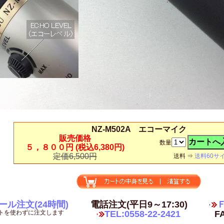
NZ-M502A エコーマイク
販売価格
数量
５，８００円
(税込6,380円)
定価6,500円
送料 ⇒
送料60サ
ール注文(24時間)
電話注文(平日9～17:30)
Ｆ
トを使わずに注文します
TEL:0558-22-2421
FA