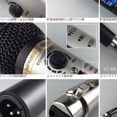
ーレベル調整つまみの側面
乾電池収納部の上部プラス側
乾電池収納部
クリングの600Ω刻印
エコーマイク操作部
エコーマイク