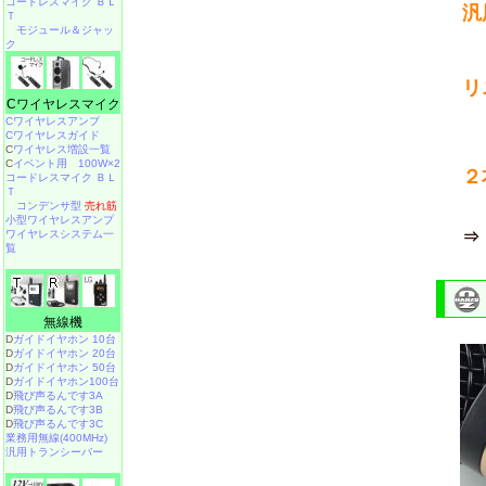
コードレスマイク ＢＬ
汎
Ｔ
モジュール＆ジャッ
ク
リ
Cワイヤレスマイク
Cワイヤレスアンプ
Cワイヤレスガイド
C
ワイヤレス増設一覧
C
イベント用 100W×2
２
コードレスマイク ＢＬ
Ｔ
コンデンサ型
売れ筋
小型ワイヤレスアンプ
ワイヤレスシステム一
覧
無線機
D
ガイドイヤホン 10台
D
ガイドイヤホン 20台
D
ガイドイヤホン 50台
D
ガイドイヤホン100台
D
飛び声るんです3A
D
飛び声るんです3B
D
飛び声るんです3C
業務用無線(400MHz)
汎用トランシーバー