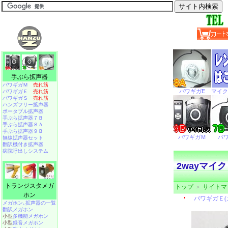
手ぶら拡声器
パワギガＭ
売れ筋
パワギガＥ
売れ筋
パワギガＳ
売れ筋
ハンズフリー拡声器
ポータブル拡声器
手ぶら拡声器７Ｂ
手ぶら拡声器８Ａ
手ぶら拡声器９Ｂ
無線拡声器セット
翻訳機付き拡声器
病院呼出しシステム
2wayマイク
トランジスタメガ
トップ
＞
サイトマ
ホン
メガホン､拡声器の一覧
翻訳メガホン
小型
多機能メガホン
小型
録音メガホン