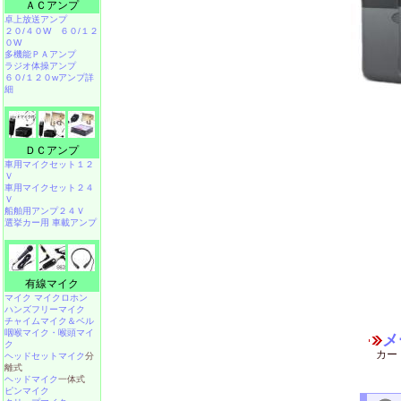
ＡＣアンプ
卓上放送アンプ
２０/４０W
６０/１２
０W
多機能ＰＡアンプ
ラジオ体操アンプ
６０/１２０wアンプ詳
細
ＤＣアンプ
車用マイクセット１２
Ｖ
車用マイクセット２４
Ｖ
船舶用アンプ２４Ｖ
選挙カー用 車載アンプ
有線マイク
マイク マイクロホン
ハンズフリーマイク
チャイムマイク＆ベル
咽喉マイク・喉頭マイ
メ
ク
カー
ヘッドセットマイク
分
離式
ヘッドマイク
一体式
ピンマイク