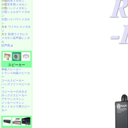
小型
防水メガホン
小型
非常用メガホン
小型
ハンドメガホン
小型ショルダーメガホ
ン
大型ハイパワーメガホ
ン
大Ｂ
ワイヤレスメガホ
ン
大Ｃ
防滴ワイヤレス
メガホン拡声器レンタ
ル
拡声器.jp
スピーカー
車載スピーカー
トランス内蔵スピーカ
ー
コールスピーカー
ハンズフリースピーカ
ー
スピーカーの大きさ
ボックススピーカー
アナウンスマシン
メッセージマシン
ネットカメラ用スピー
カー