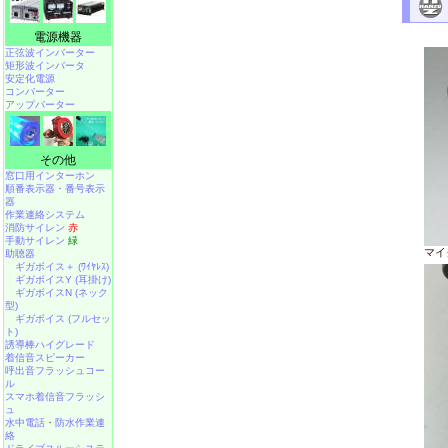
電源機器
正弦波インバーター
矩形波インバータ
安定化電源
コンバーター
アップバーター
その他
窓口用インターホン
順番表示器・番号表示
器
作業連絡システム
消防サイレン
赤
手動サイレン
緑
マイ
助聴器
ギガボイス＋ (ﾜｲﾔﾚｽ)
ギガボイスY (耳掛け)
ギガボイスN (ネック
型)
ギガボイス (フルセッ
ト)
誘導棒ハイグレード
着信音スピーカー
呼出音フラッシュコー
ル
スマホ着信音フラッシ
ュ
水中電話
・
防水作業連
絡