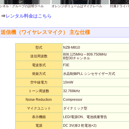
ンネル・グループの説明ラベル
オレンジボリュームはマイクレベル
付属ドライバ
⇒
レンタル料金はこちら
送信機（ワイヤレスマイク） 主な仕様
型式
NZB-M810
806.125MHz～809.750MHz
送信周波数
B型30チャンネル
電波形式
F3E
発振方式
水晶制御PLL シンセサイザー方式
空中線電力
10mW
トーン周波数
32.768kHz
Noise Reduction
Compressor
マイクユニット
ダイナミック型
表示機能
LED/電源ON、電池残量警告
電源
DC 3V(単3 乾電池×2)