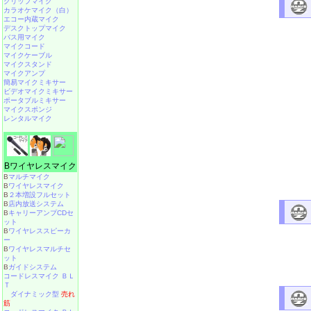
クリップマイク
カラオケマイク（白）
エコー内蔵マイク
デスクトップマイク
バス用マイク
マイクコード
マイクケーブル
マイクスタンド
マイクアンプ
簡易マイクミキサー
ビデオマイクミキサー
ポータブルミキサー
マイクスポンジ
レンタルマイク
Bワイヤレスマイク
B
マルチマイク
B
ワイヤレスマイク
B
２本増設フルセット
B
店内放送システム
B
キャリーアンプCDセ
ット
B
ワイヤレススピーカ
ー
B
ワイヤレスマルチセ
ット
B
ガイドシステム
コードレスマイク ＢＬ
Ｔ
ダイナミック型
売れ
筋