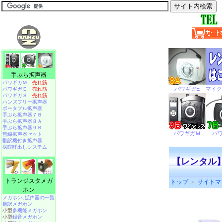
手ぶら拡声器
パワギガＭ
売れ筋
パワギガＥ
売れ筋
パワギガＳ
売れ筋
ハンズフリー拡声器
ポータブル拡声器
手ぶら拡声器７Ｂ
手ぶら拡声器８Ａ
手ぶら拡声器９Ｂ
無線拡声器セット
翻訳機付き拡声器
病院呼出しシステム
【レンタル】
トランジスタメガ
トップ
＞
サイトマ
ホン
メガホン､拡声器の一覧
翻訳メガホン
小型
多機能メガホン
小型
録音メガホン