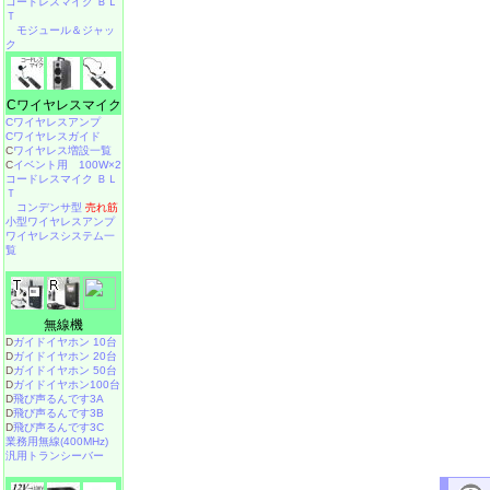
コードレスマイク ＢＬ
Ｔ
モジュール＆ジャッ
ク
Cワイヤレスマイク
Cワイヤレスアンプ
Cワイヤレスガイド
C
ワイヤレス増設一覧
C
イベント用 100W×2
コードレスマイク ＢＬ
Ｔ
コンデンサ型
売れ筋
小型ワイヤレスアンプ
ワイヤレスシステム一
覧
無線機
D
ガイドイヤホン 10台
D
ガイドイヤホン 20台
D
ガイドイヤホン 50台
D
ガイドイヤホン100台
D
飛び声るんです3A
D
飛び声るんです3B
D
飛び声るんです3C
業務用無線(400MHz)
汎用トランシーバー