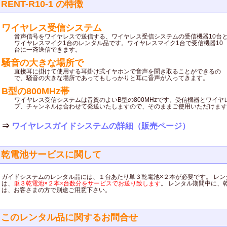
RENT-R10-1 の特徴
ワイヤレス受信システム
音声信号をワイヤレスで送信する、ワイヤレス受信システムの受信機器10台
ワイヤレスマイク1台のレンタル品です。ワイヤレスマイク1台で受信機器10
台に一斉送信できます。
騒音の大きな場所で
直接耳に掛けて使用する耳掛け式イヤホンで音声を聞き取ることができるの
で、騒音の大きな場所であってもしっかりと耳に音声が入ってきます。
B型の800MHz帯
ワイヤレス受信システムは音質のよいB型の800MHzです。受信機器とワイヤ
プ、チャンネルは合わせて発送いたしますので、そのままご使用いただけます
⇒
ワイヤレスガイドシステムの詳細（販売ページ）
乾電池サービスに関して
ガイドシステムのレンタル品には、１台あたり単３乾電池×２本が必要です。 レン
は、
単３乾電池×２本×台数分をサービスでお送り致します
。 レンタル期間中に、
は、お客さまの方で別途ご用意下さい。
このレンタル品に関するお問合せ