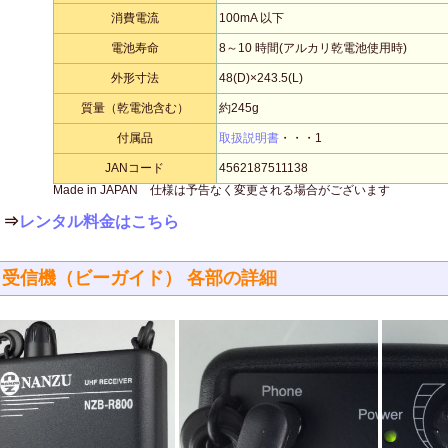
消費電流
100mA 以下
電池寿命
8～10 時間(アルカリ乾電池使用時)
外形寸法
48(D)×243.5(L)
質量（乾電池含む）
約245g
付属品
取扱説明書
・・・1
JANコード
4562187511138
Made in JAPAN 仕様は予告なく変更される場合がございます
⇒
レンタル料金はこちら
受信機（ビーガイド） 各部の詳細