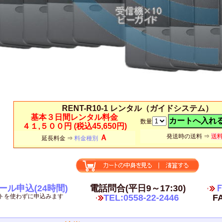
RENT-R10-1 レンタル（ガイドシステム）
基本３日間レンタル料金
数量
４１,５００円
(税込45,650円)
発送時の送料 ⇒
送
Ａ
延長料金 ⇒
料金種別
ール申込(24時間)
電話問合(平日9～17:30)
Ｆ
トを使わずに申込みます
TEL:0558-22-2446
FA