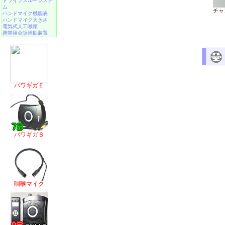
ドライブスルーシステ
ム
チャ
ハンドマイク機能表
ハンドマイク大きさ
電気式人工喉頭
携帯用会話補助装置
パワギガＥ
パワギガＳ
咽喉マイク