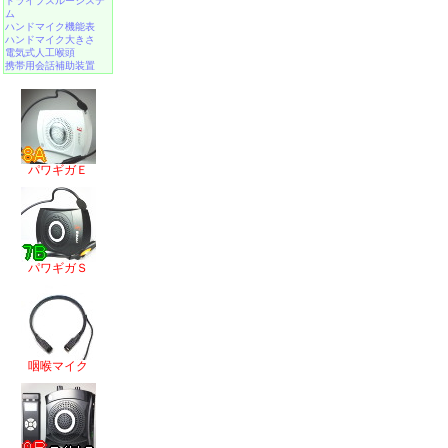
ドライブスルーシステ
ム
ハンドマイク機能表
ハンドマイク大きさ
電気式人工喉頭
携帯用会話補助装置
パワギガＥ
パワギガＳ
咽喉マイク