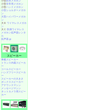
小型
防水メガホン
小型
非常用メガホン
小型
ハンドメガホン
小型ショルダーメガホ
ン
大型ハイパワーメガホ
ン
大Ｂ
ワイヤレスメガホ
ン
大Ｃ
防滴ワイヤレス
メガホン拡声器レンタ
ル
拡声器.jp
スピーカー
車載スピーカー
トランス内蔵スピーカ
ー
コールスピーカー
ハンズフリースピーカ
ー
スピーカーの大きさ
ボックススピーカー
アナウンスマシン
メッセージマシン
ネットカメラ用スピー
カー