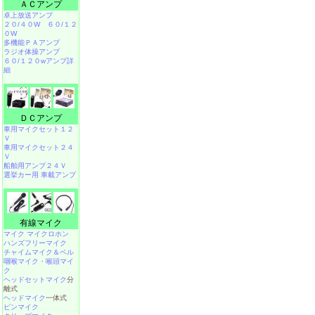
ＡＣアンプ
卓上放送アンプ
２０/４０W
６０/１２
０W
多機能ＰＡアンプ
ラジオ体操アンプ
６０/１２０wアンプ詳
細
ＤＣアンプ
車用マイクセット１２
Ｖ
車用マイクセット２４
Ｖ
船舶用アンプ２４Ｖ
選挙カー用 車載アンプ
有線マイク
マイク マイクロホン
ハンズフリーマイク
チャイムマイク＆ベル
咽喉マイク・喉頭マイ
ク
ヘッドセットマイク
分
離式
ヘッドマイク
一体式
ピンマイク