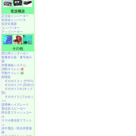
電源機器
正弦波インバーター
矩形波インバータ
安定化電源
コンバーター
アップバーター
その他
窓口用インターホン
順番表示器・番号表示
器
作業連絡システム
消防サイレン
赤
手動サイレン
緑
助聴器
ギガボイス＋ (ﾜｲﾔﾚｽ)
ギガボイスY (耳掛け)
ギガボイスN (ネック
型)
ギガボイス (フルセッ
ト)
誘導棒ハイグレード
着信音スピーカー
呼出音フラッシュコー
ル
スマホ着信音フラッシ
ュ
水中電話
・
防水作業連
絡