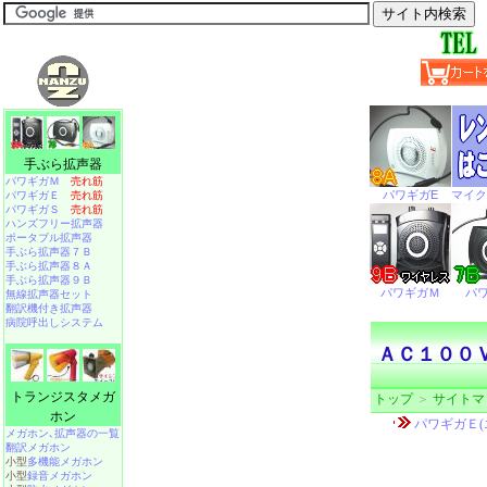
手ぶら拡声器
パワギガＭ
売れ筋
パワギガＥ
売れ筋
パワギガＳ
売れ筋
ハンズフリー拡声器
ポータブル拡声器
手ぶら拡声器７Ｂ
手ぶら拡声器８Ａ
手ぶら拡声器９Ｂ
無線拡声器セット
翻訳機付き拡声器
病院呼出しシステム
ＡＣ１００
トランジスタメガ
トップ
＞
サイトマ
ホン
メガホン､拡声器の一覧
翻訳メガホン
小型
多機能メガホン
小型
録音メガホン