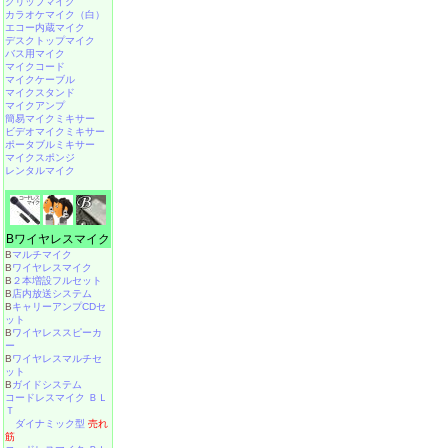
クリップマイク
カラオケマイク（白）
エコー内蔵マイク
デスクトップマイク
バス用マイク
マイクコード
マイクケーブル
マイクスタンド
マイクアンプ
簡易マイクミキサー
ビデオマイクミキサー
ポータブルミキサー
マイクスポンジ
レンタルマイク
Bワイヤレスマイク
B
マルチマイク
B
ワイヤレスマイク
B
２本増設フルセット
B
店内放送システム
B
キャリーアンプCDセ
ット
B
ワイヤレススピーカ
ー
B
ワイヤレスマルチセ
ット
B
ガイドシステム
コードレスマイク ＢＬ
Ｔ
ダイナミック型
売れ
筋