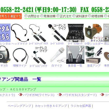
Ｖアンプ関連品 一覧
ップ
＞
ＡＣ１００Ｖアンプ
ページングアンプ
｜
カセット付きＡＣアンプ
｜
ラジカセ拡声器
｜