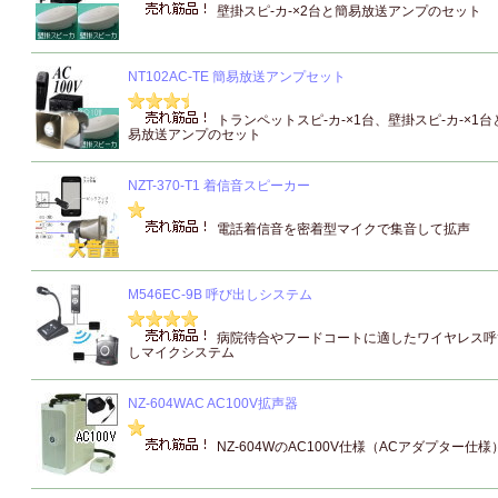
壁掛スピ-カ-×2台と簡易放送アンプのセット
NT102AC-TE 簡易放送アンプセット
トランペットスピ-カ-×1台、壁掛スピ-カ-×1台
易放送アンプのセット
NZT-370-T1 着信音スピーカー
電話着信音を密着型マイクで集音して拡声
M546EC-9B 呼び出しシステム
病院待合やフードコートに適したワイヤレス呼
しマイクシステム
NZ-604WAC AC100V拡声器
NZ-604WのAC100V仕様（ACアダプター仕様