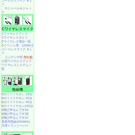
コードレスマイク ＢＬ
Ｔ
モジュール＆ジャッ
ク
Cワイヤレスマイク
Cワイヤレスアンプ
Cワイヤレスガイド
C
ワイヤレス増設一覧
C
イベント用 100W×2
コードレスマイク ＢＬ
Ｔ
コンデンサ型
売れ筋
小型ワイヤレスアンプ
ワイヤレスシステム一
覧
無線機
D
ガイドイヤホン 10台
D
ガイドイヤホン 20台
D
ガイドイヤホン 50台
D
ガイドイヤホン100台
D
飛び声るんです3A
D
飛び声るんです3B
D
飛び声るんです3C
業務用無線(400MHz)
汎用トランシーバー