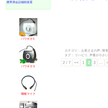
携帯用会話補助装置
パワギガＥ
カテゴリ：
お客さまの声
,
障
タグ：
リハビリ
,
声量が小さ
2 / 7
<<
1
2
3
…
パワギガＳ
咽喉マイク