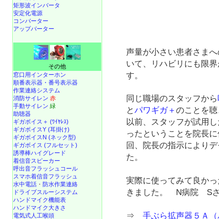
矩形波インバータ
安定化電源
コンバーター
アップバーター
声量が小さい患者さまへ
いて、リハビリにも限界
その他
す。
窓口用インターホン
順番表示器・番号表示器
作業連絡システム
同じ職場のスタッフから
消防サイレン
赤
手動サイレン
緑
と
パワギガ＋
のことを聴
助聴器
以前、スタッフが試用し
ギガボイス＋ (ﾜｲﾔﾚｽ)
ギガボイスY (耳掛け)
ったということを院長に
ギガボイスN (ネック型)
回、院長の指示によりデ
ギガボイス (フルセット)
誘導棒ハイグレード
た。
着信音スピーカー
呼出音フラッシュコール
スマホ着信音フラッシュ
実際に使ってみて良かっ
水中電話
・
防水作業連絡
きました。 N病院 S
ドライブスルーシステム
ハンドマイク機能表
ハンドマイク大きさ
⇒
手ぶら拡声器５Ａ（
電気式人工喉頭