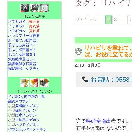
タグ：
リハビ
手ぶら拡声器
2 / 7
<<
1
2
3
…
パワギガＭ
売れ筋
パワギガＥ
売れ筋
パワギガＳ
売れ筋
ハンズフリー拡声器
ポータブル拡声器
手ぶら拡声器７Ｂ
リハビリを重ねて
手ぶら拡声器８Ａ
ば、お役に立てる
手ぶら拡声器９Ｂ
無線拡声器セット
翻訳機付き拡声器
2013年1月9日
病院呼出しシステム
お電話：0558-22
トランジスタメガホン
メガホン､拡声器の一覧
翻訳メガホン
小型
多機能メガホン
小型
録音メガホン
小型
防水メガホン
小型
非常用メガホン
癌で
喉頭全摘出
者です。
小型
ハンドメガホン
右半身が動かないので、
小型ショルダーメガホン