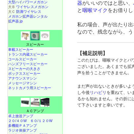
大型ハイパワーメガホン
器
がいいのではと思い、
大Ｂ
ワイヤレスメガホン
と
咽喉マイク
をお借りし
大Ｃ
防滴ワイヤレス
メガホン拡声器レンタル
拡声器.jp
私の場合、声が出たり出
なので、残念ながら、う
スピーカー
車載スピーカー
【補足説明】
トランス内蔵スピーカー
コールスピーカー
このたびは、咽喉マイクとパ
ハンズフリースピーカー
ございました。あくまでも拡
スピーカーの大きさ
声を拾うことができません。
ボックススピーカー
アナウンスマシン
メッセージマシン
まだ声が出ないときが多いよ
ネットカメラ用スピーカー
し今後
リハビリ
を重ねて、い
るかも知れません。その折に
て下さいますと幸いです。
ＡＣアンプ
卓上放送アンプ
２０/４０W
６０/１２０W
多機能ＰＡアンプ
ラジオ体操アンプ