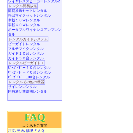
ワイヤレススピーカーレンタル2
レンタル簡易放送
簡易放送セットレンタル
呼出マイクセットレンタル
車載１０Ｗレンタル
車載６０Ｗレンタル
ポータブルワイヤレスアンプレン
タル
レンタルガイドシステム
ビーガイドレンタル
マルチマイクレンタル
ガイド１０台レンタル
ガイド５０台レンタル
レンタルビーガイド＋
ﾋﾞｰｶﾞｲﾄﾞ＋１０台レンタル
ﾋﾞｰｶﾞｲﾄﾞ＋２０台レンタル
ﾋﾞｰｶﾞｲﾄﾞ＋100台レンタル
レンタルその他の機器
サイレンレンタル
同時通話無線機レンタル
FAQ
よくあるご質問
注文､発送､修理 ＦＡＱ