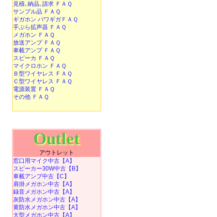
見積､納品､請求 ＦＡＱ
サンプル品 ＦＡＱ
ギガホン パワギガＦＡＱ
手ぶら拡声器 ＦＡＱ
メガホン ＦＡＱ
放送アンプ ＦＡＱ
車載アンプ ＦＡＱ
スピーカ ＦＡＱ
マイクロホン ＦＡＱ
Ｂ型ワイヤレス ＦＡＱ
Ｃ型ワイヤレス ＦＡＱ
電源装置 ＦＡＱ
その他 ＦＡＱ
Outlet
アウトレット
窓口用マイク中古【A】
スピーカー30W中古【B】
車載アンプ中古【C】
肩掛メガホン中古【A】
録音メガホン中古【A】
灰防水メガホン中古【A】
黄防水メガホン中古【A】
大型メガホン中古【A】