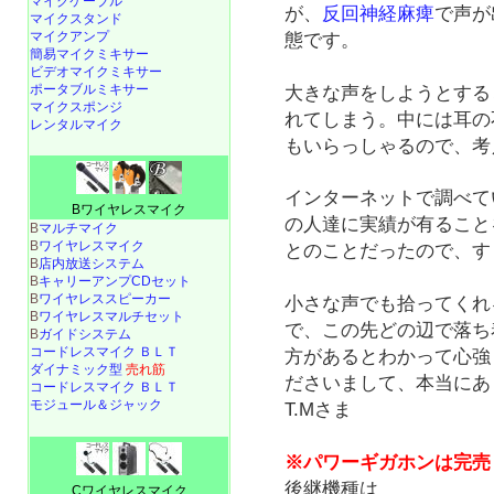
マイクケーブル
が、
反回神経麻痺
で声が
マイクスタンド
マイクアンプ
態です。
簡易マイクミキサー
ビデオマイクミキサー
ポータブルミキサー
大きな声をしようとする
マイクスポンジ
れてしまう。中には耳の
レンタルマイク
もいらっしゃるので、考
インターネットで調べて
Bワイヤレスマイク
の人達に実績が有ること
B
マルチマイク
B
ワイヤレスマイク
とのことだったので、す
B
店内放送システム
B
キャリーアンプCDセット
B
ワイヤレススピーカー
小さな声でも拾ってくれ
B
ワイヤレスマルチセット
で、この先どの辺で落ち
B
ガイドシステム
コードレスマイク ＢＬＴ
方があるとわかって心強
ダイナミック型
売れ筋
ださいまして、本当にあ
コードレスマイク ＢＬＴ
モジュール＆ジャック
T.Mさま
※パワーギガホンは完売
後継機種は
Cワイヤレスマイク