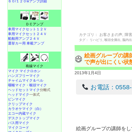
６０/１２０wアンプ詳細
ＤＣアンプ
車用マイクセット１２Ｖ
車用マイクセット２４Ｖ
カテゴリ：
お客さまの声
,
障
船舶用アンプ２４Ｖ
タグ：
リハビリ
,
喉頭全摘出
,
脳内
選挙カー用 車載アンプ
絵画グループの講
で声が出にくい状
有線マイク
マイク マイクロホン
2013年1月4日
ハンズフリーマイク
チャイムマイク＆ベル
咽喉マイク・喉頭マイク
お電話：0558-22
ヘッドセットマイク
分離式
ヘッドマイク
一体式
ピンマイク
クリップマイク
カラオケマイク（白）
エコー内蔵マイク
デスクトップマイク
バス用マイク
マイクコード
絵画グループの講師をし