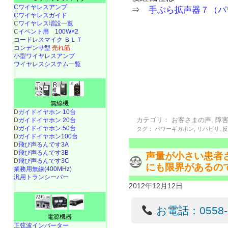
Cワイヤレスアンプ
⇒
手ぶら拡声器７（パ
Cワイヤレスガイド
C
ワイヤレス増設一覧
C
イベント用 100W×2
コードレスマイク ＢＬＴ
コンデンサ型
売れ筋
小型ワイヤレスアンプ
ワイヤレスシステム一覧
無線機
D
ガイドイヤホン 10台
カテゴリ：
お客さまの声
,
障
D
ガイドイヤホン 20台
D
ガイドイヤホン 50台
タグ：
パワーギガホン
,
リハビリ
,
D
ガイドイヤホン100台
D
飛び声るんです3A
D
飛び声るんです3B
声量が小さい患者
D
飛び声るんです3C
にも限界があるの
業務用無線(400MHz)
汎用トランシーバー
2012年12月12日
お電話：0558-22
電源機器
正弦波インバーター