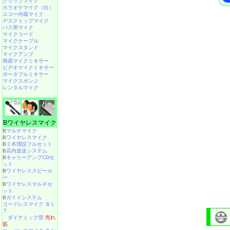
クリップマイク
カラオケマイク（白）
エコー内蔵マイク
デスクトップマイク
バス用マイク
マイクコード
マイクケーブル
マイクスタンド
マイクアンプ
簡易マイクミキサー
ビデオマイクミキサー
ポータブルミキサー
マイクスポンジ
レンタルマイク
Bワイヤレスマイク
B
マルチマイク
B
ワイヤレスマイク
B
２本増設フルセット
B
店内放送システム
B
キャリーアンプCDセ
ット
B
ワイヤレススピーカ
ー
B
ワイヤレスマルチセ
ット
B
ガイドシステム
コードレスマイク ＢＬ
Ｔ
ダイナミック型
売れ
筋