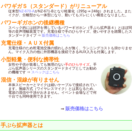
パワギガＳ（スタンダード）がリニューアル
従来型
NZ-670-A
がNZ-671-Bとなり軽量化（295g ⇒ 248g）されました。
イクが、分離型から一体型になり、動いてもズレにくい構造となりました。
パワーギガホンの後継機種
スペック的には好評を博しているパワーギガホン（手ぶら拡声器４）とほぼ同
等の音声増幅装置です。充電仕様で手のひらサイズ、使いやすさを踏襲したス
タンダードタイプ ⇒
販売価格はこちら
充電仕様・ＡＵＸ付属
充電仕様のため乾電池交換の煩わしさが無く、ランニングコストも掛かりませ
ん。マイク入力の他に外部機器を接続できるAUX入力も付属します。
小型軽量・便利な携帯性
女性や子供が装着しても無理のない
手のひらサイズ
。手
ぶら拡声器シリーズのスタンダードタイプとしてお勧め
の機種です ⇒
スペックはこちら
混信・混線が有りません
本体スピーカーとマイクは細いケーブルで接続されてい
ます。無線方式（ワイヤレスマイク）とは異なるため、
電波の混信や干渉がおきません。イベント会場などで何
十台でも同時使用できます。
販売価格はこちら
⇒
手ぶら拡声器とは