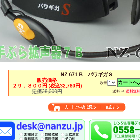
NZ-671-B パワギガＳ
販売価格
数量
２９，８００円
(税込32,780円)
定価38,000円
送料 ⇒
送料無