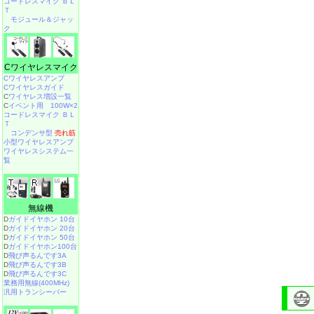
コードレスマイク ＢＬ
Ｔ
モジュール＆ジャッ
ク
Cワイヤレスマイク
Cワイヤレスアンプ
Cワイヤレスガイド
C
ワイヤレス増設一覧
C
イベント用 100W×2
コードレスマイク ＢＬ
Ｔ
コンデンサ型
売れ筋
小型ワイヤレスアンプ
ワイヤレスシステム一
覧
無線機
D
ガイドイヤホン 10台
D
ガイドイヤホン 20台
D
ガイドイヤホン 50台
D
ガイドイヤホン100台
D
飛び声るんです3A
D
飛び声るんです3B
D
飛び声るんです3C
業務用無線(400MHz)
汎用トランシーバー