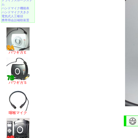
ドライブスルーシステ
ム
ハンドマイク機能表
ハンドマイク大きさ
電気式人工喉頭
携帯用会話補助装置
パワギガＥ
パワギガＳ
咽喉マイク