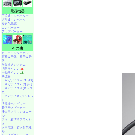
電源機器
正弦波インバーター
矩形波インバータ
安定化電源
コンバーター
アップバーター
その他
窓口用インターホン
順番表示器・番号表示
器
作業連絡システム
消防サイレン
赤
手動サイレン
緑
助聴器
ギガボイス＋ (ﾜｲﾔﾚｽ)
ギガボイスY (耳掛け)
ギガボイスN (ネック
型)
ギガボイス (フルセッ
ト)
誘導棒ハイグレード
着信音スピーカー
呼出音フラッシュコー
ル
スマホ着信音フラッシ
ュ
水中電話
・
防水作業連
絡