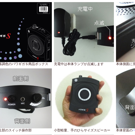
基調色のパワギガＳ商品ボックス
充電中は本体ランプが点滅します
本体側面に充
上部のスイッチ操作部
小型軽量、手のひらサイズスピーカー
本体背面の