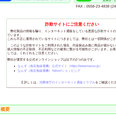
FAX：0558-23-4838
詐欺サイトにご注意ください
弊社製品の情報を騙り、インターネット通販をしている悪質な詐欺サイトの
ています。
これら不正に運用されているサイトにつきましては、弊社とは一切関係がござ
このような詐欺サイトをご利用された場合、代金振込み後に商品が届かない
個人情報の不正取得、不正利用などの被害に繋がる可能性がございます。お客
しては、くれぐれもご注意ください。
弊社が運営する公式オンラインショップは以下の2つのみです。
なんず（南豆無線電機）公式サイト（https://www.nanzu.jp）
なんず（南豆無線電機）Yahoo!ショッピング
【 詳しくは、
消費者庁のインターネット通販トラブル
をご確認くださ
概要