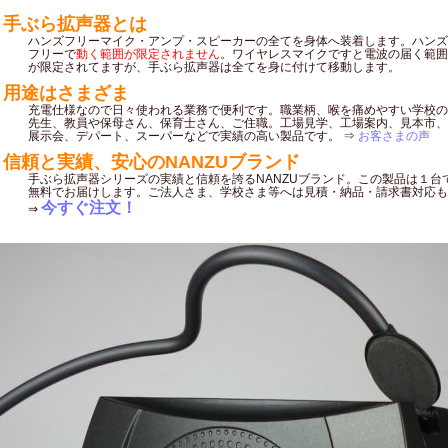
手ぶら拡声器とは
ハンズフリーマイク・アンプ・スピーカーの全てを身体へ装着します。ハンズ
フリーで
動く範囲が限定されません
。ワイヤレスマイクですと電波の届く範囲
が限定されてますが、手ぶら拡声器は全てを身に付けて移動します。
用途はさまざま
充電仕様なので日々使われる業務で便利です。職業柄、喉を痛めやすい学校の
先生、教員や保母さん、保育士さん、ご住職。工場見学、工場案内、見本市、
展示会、デパート、スーパーなどで実績の高い製品です。 ⇒
お客さまの声
信頼と実績、安心のNANZUブランド
手ぶら拡声器シリーズの実績と信頼を誇るNANZUブランド。この製品は１台
無料でお届けします。ご法人さま、学校さま等へは見積・納品・請求書対応も
今すぐ注文！
⇒