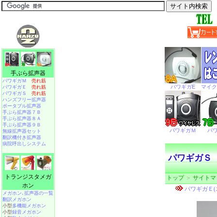
手ぶら拡声器
パワギガＭ
売れ筋
パワギガＥ
売れ筋
パワギガＳ
売れ筋
ハンズフリー拡声器
ポータブル拡声器
手ぶら拡声器７Ｂ
手ぶら拡声器８Ａ
手ぶら拡声器９Ｂ
無線拡声器セット
翻訳機付き拡声器
病院呼出しシステム
パワギガＳ（
トランジスタメガ
トップ
＞
サイトマ
ホン
メガホン､拡声器の一覧
翻訳メガホン
小型
多機能メガホン
小型
録音メガホン