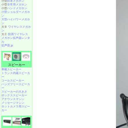
小型
防水メガホン
小型
非常用メガホン
小型
ハンドメガホン
小型ショルダーメガホ
ン
大型ハイパワーメガホ
ン
大Ｂ
ワイヤレスメガホ
ン
大Ｃ
防滴ワイヤレス
メガホン拡声器レンタ
ル
拡声器.jp
スピーカー
車載スピーカー
トランス内蔵スピーカ
ー
コールスピーカー
ハンズフリースピーカ
ー
スピーカーの大きさ
ボックススピーカー
アナウンスマシン
メッセージマシン
ネットカメラ用スピー
カー