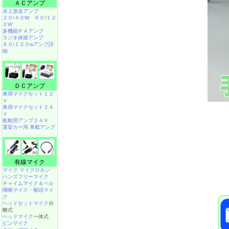
ＡＣアンプ
卓上放送アンプ
２０/４０W
６０/１２
０W
多機能ＰＡアンプ
ラジオ体操アンプ
６０/１２０wアンプ詳
細
ＤＣアンプ
車用マイクセット１２
Ｖ
車用マイクセット２４
Ｖ
船舶用アンプ２４Ｖ
選挙カー用 車載アンプ
有線マイク
マイク マイクロホン
ハンズフリーマイク
チャイムマイク＆ベル
咽喉マイク・喉頭マイ
ク
ヘッドセットマイク
分
離式
ヘッドマイク
一体式
ピンマイク