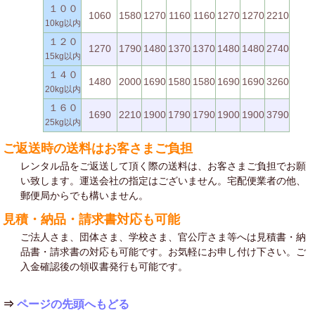
１００
1060
1580
1270
1160
1160
1270
1270
2210
10kg以内
１２０
1270
1790
1480
1370
1370
1480
1480
2740
15kg以内
１４０
1480
2000
1690
1580
1580
1690
1690
3260
20kg以内
１６０
1690
2210
1900
1790
1790
1900
1900
3790
25kg以内
ご返送時の送料はお客さまご負担
レンタル品をご返送して頂く際の送料は、お客さまご負担でお願
い致します。運送会社の指定はございません。宅配便業者の他、
郵便局からでも構いません。
見積・納品・請求書対応も可能
ご法人さま、団体さま、学校さま、官公庁さま等へは見積書・納
品書・請求書の対応も可能です。お気軽にお申し付け下さい。ご
入金確認後の領収書発行も可能です。
⇒
ページの先頭へもどる