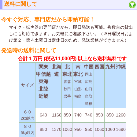
送料に関して
今すぐ対応、専門店だから即納可能！
マイク・拡声器の専門店だから、即日発送も可能。複数台の貸出
しにも対応できます。お気軽にご相談下さい。（※日曜祝日およ
び第２・第４土曜日は定休日のため、発送業務ができません）
発送時の送料に関して
合計１万円
(税込11,000円)
以上なら送料無料です
関東
北海
北
南
中国
四国
九州
沖縄
甲信越
道
東北
東北
岡山
東海
青森
宮城
広島
サイズ
北陸
秋田
山形
山口
近畿
岩手
福島
鳥取
島根
６０
640
1160
850
740
740
850
850
1260
2kg以内
８０
850
1370
1060
950
950
1060
1060
1690
5kg以内