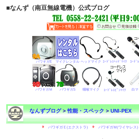
■
なんず（南豆無線電機）公式ブログ
なんずブログ
>
性能・スペック
>
UNI-PEX