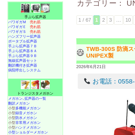
カテゴリー：
U
手ぶら拡声器
1 / 67
1
2
3
…
10
パワギガＭ
売れ筋
パワギガＥ
売れ筋
パワギガＳ
売れ筋
ハンズフリー拡声器
ポータブル拡声器
手ぶら拡声器７Ｂ
TWB-300S 
手ぶら拡声器８Ａ
UNIPEX製
手ぶら拡声器９Ｂ
無線拡声器セット
翻訳機付き拡声器
2026年6月21日
病院呼出しシステム
お電話：0558-22
トランジスタメガホン
メガホン､拡声器の一覧
翻訳メガホン
小型
多機能メガホン
小型
録音メガホン
小型
防水メガホン
小型
非常用メガホン
小型
ハンドメガホン
小型ショルダーメガホン