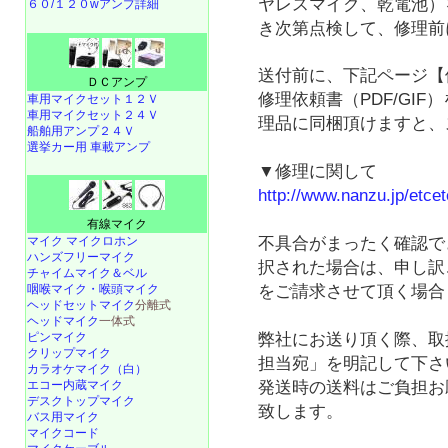
ヤレスマイク、乾電池）
６０/１２０wアンプ詳細
き次第点検して、修理前
送付前に、下記ページ【
ＤＣアンプ
修理依頼書（PDF/GI
車用マイクセット１２Ｖ
車用マイクセット２４Ｖ
理品に同梱頂けますと、
船舶用アンプ２４Ｖ
選挙カー用 車載アンプ
▼修理に関して
http://www.nanzu.jp/etcet
有線マイク
マイク マイクロホン
不具合がまったく確認で
ハンズフリーマイク
択された場合は、申し訳
チャイムマイク＆ベル
咽喉マイク・喉頭マイク
をご請求させて頂く場合
ヘッドセットマイク
分離式
ヘッドマイク
一体式
弊社にお送り頂く際、取
ピンマイク
クリップマイク
担当宛」を明記して下さ
カラオケマイク（白）
発送時の送料はご負担お
エコー内蔵マイク
デスクトップマイク
致します。
バス用マイク
マイクコード