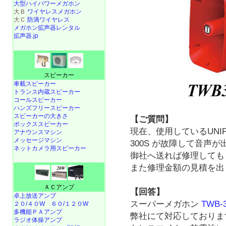
大型ハイパワーメガホン
大Ｂ
ワイヤレスメガホン
大Ｃ
防滴ワイヤレス
メガホン拡声器レンタル
拡声器.jp
スピーカー
車載スピーカー
トランス内蔵スピーカー
コールスピーカー
ハンズフリースピーカー
スピーカーの大きさ
【ご質問】
ボックススピーカー
現在、使用しているUNIP
アナウンスマシン
メッセージマシン
300S が故障して音声
ネットカメラ用スピーカー
御社へ送れば修理しても
また修理金額の見積を出
ＡＣアンプ
【回答】
卓上放送アンプ
スーパーメガホン
TWB-
２０/４０W
６０/１２０W
多機能ＰＡアンプ
弊社にて対応しておりま
ラジオ体操アンプ