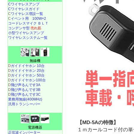
Cワイヤレスアンプ
Cワイヤレスガイド
C
ワイヤレス増設一覧
C
イベント用 100W×2
コードレスマイク ＢＬＴ
コンデンサ型
売れ筋
小型ワイヤレスアンプ
ワイヤレスシステム一覧
無線機
D
ガイドイヤホン 10台
D
ガイドイヤホン 20台
D
ガイドイヤホン 50台
D
ガイドイヤホン100台
D
飛び声るんです3A
D
飛び声るんです3B
D
飛び声るんです3C
業務用無線(400MHz)
汎用トランシーバー
【MD-5Aの特徴】
電源機器
１ｍカールコード付の単
正弦波インバーター