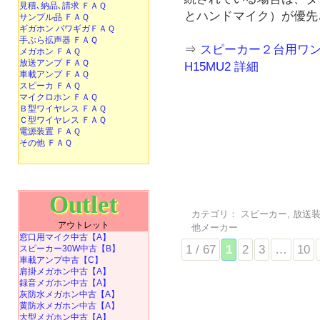
見積､納品､請求 ＦＡＱ
とハンドマイク）が優先
サンプル品 ＦＡＱ
ギガホン パワギガＦＡＱ
手ぶら拡声器 ＦＡＱ
⇒
スピーカー２台用ワン
メガホン ＦＡＱ
放送アンプ ＦＡＱ
H15MU2 詳細
車載アンプ ＦＡＱ
スピーカ ＦＡＱ
マイクロホン ＦＡＱ
Ｂ型ワイヤレス ＦＡＱ
Ｃ型ワイヤレス ＦＡＱ
電源装置 ＦＡＱ
その他 ＦＡＱ
Outlet
カテゴリ：
スピーカー
,
放送
アウトレット
他メーカー
窓口用マイク中古【A】
1 / 67
1
2
3
…
10
スピーカー30W中古【B】
車載アンプ中古【C】
肩掛メガホン中古【A】
録音メガホン中古【A】
灰防水メガホン中古【A】
黄防水メガホン中古【A】
大型メガホン中古【A】