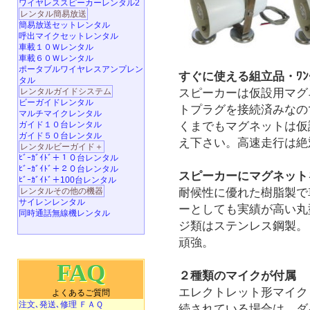
ワイヤレススピーカーレンタル2
レンタル簡易放送
簡易放送セットレンタル
呼出マイクセットレンタル
車載１０Ｗレンタル
車載６０Ｗレンタル
ポータブルワイヤレスアンプレン
すぐに使える組立品・ﾜﾝ
タル
スピーカーは仮設用マグ
レンタルガイドシステム
ビーガイドレンタル
トプラグを接続済みなの
マルチマイクレンタル
くまでもマグネットは仮
ガイド１０台レンタル
ガイド５０台レンタル
え下さい。高速走行は絶
レンタルビーガイド＋
ﾋﾞｰｶﾞｲﾄﾞ＋１０台レンタル
ﾋﾞｰｶﾞｲﾄﾞ＋２０台レンタル
スピーカーにマグネット
ﾋﾞｰｶﾞｲﾄﾞ＋100台レンタル
耐候性に優れた樹脂製で
レンタルその他の機器
サイレンレンタル
ーとしても実績が高い丸
同時通話無線機レンタル
ジ類はステンレス鋼製。
頑強。
FAQ
２種類のマイクが付属
エレクトレット形マイク
よくあるご質問
注文､発送､修理 ＦＡＱ
続されている場合は、ダ