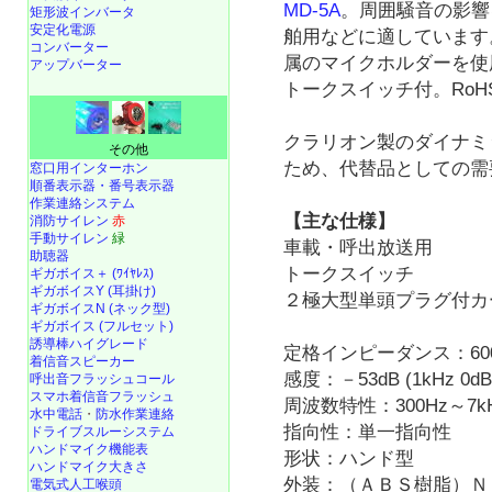
MD-5A
。周囲騒音の影響
矩形波インバータ
安定化電源
舶用などに適しています
コンバーター
属のマイクホルダーを使
アップバーター
トークスイッチ付。RoH
クラリオン製のダイナミ
その他
ため、代替品としての需
窓口用インターホン
順番表示器・番号表示器
作業連絡システム
【主な仕様】
消防サイレン
赤
手動サイレン
緑
車載・呼出放送用
助聴器
トークスイッチ
ギガボイス＋ (ﾜｲﾔﾚｽ)
ギガボイスY (耳掛け)
２極大型単頭プラグ付カ
ギガボイスN (ネック型)
ギガボイス (フルセット)
誘導棒ハイグレード
定格インピーダンス：60
着信音スピーカー
感度：－53dB (1kHz 0dB
呼出音フラッシュコール
スマホ着信音フラッシュ
周波数特性：300Hz～7k
水中電話
・
防水作業連絡
指向性：単一指向性
ドライブスルーシステム
ハンドマイク機能表
形状：ハンド型
ハンドマイク大きさ
外装：（ＡＢＳ樹脂）Ｎ
電気式人工喉頭