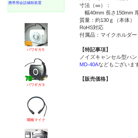
携帯用会話補助装置
寸法（㎜）：
幅40mm 長さ150mm 
質量：約130ｇ（本体）
RoHS対応
付属品：マイクホルダー
【特記事項】
パワギガＥ
ノイズキャンセル型ハン
MD-40A
などもございま
【販売価格】
パワギガＳ
咽喉マイク