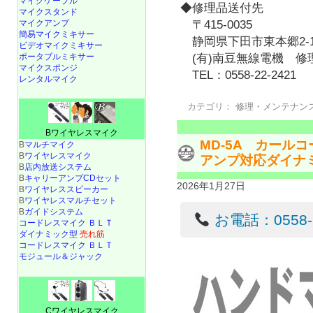
マイクケーブル
◆修理品送付先
マイクスタンド
〒415-0035
マイクアンプ
簡易マイクミキサー
静岡県下田市東本郷2-1
ビデオマイクミキサー
(有)南豆無線電機 修
ポータブルミキサー
マイクスポンジ
TEL：0558-22-2421
レンタルマイク
カテゴリ：
修理・メンテナン
Bワイヤレスマイク
MD-5A カール
B
マルチマイク
B
ワイヤレスマイク
アンプ対応ダイナ
B
店内放送システム
B
キャリーアンプCDセット
2026年1月27日
B
ワイヤレススピーカー
B
ワイヤレスマルチセット
B
ガイドシステム
お電話：0558-22
コードレスマイク ＢＬＴ
ダイナミック型
売れ筋
コードレスマイク ＢＬＴ
モジュール＆ジャック
Cワイヤレスマイク