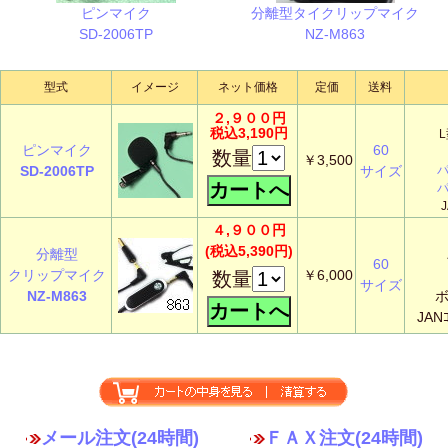
ピンマイク
分離型タイクリップマイク
SD-2006TP
NZ-M863
型式
イメージ
ネット価格
定価
送料
２,９００円
税込3,190円
ピンマイク
60
数量
￥3,500
SD-2006TP
サイズ
J
４,９００円
(税込5,390円)
分離型
60
クリップマイク
￥6,000
数量
サイズ
NZ-M863
ボ
JAN
メール注文(24時間)
ＦＡＸ注文(24時間)