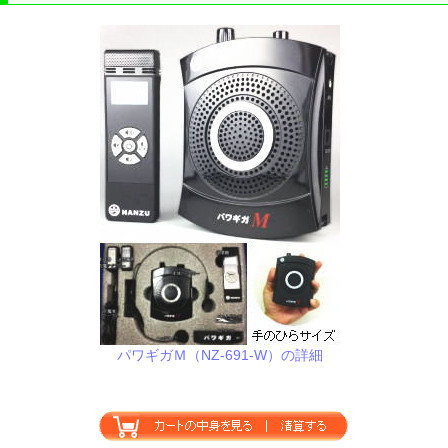
パワギガＭ（NZ-691-W）の詳細