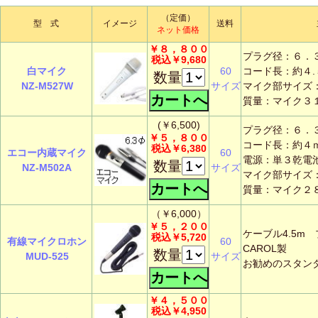
（定価）
型 式
イメージ
送料
ネット価格
￥８，８００
プラグ径：６．
税込￥9,680
白マイク
60
コード長：約４.
数量
NZ-M527W
サイズ
マイク部サイズ
質量：マイク３
(￥6,500)
プラグ径：６．
￥５，８００
コード長：約４
税込￥6,380
エコー内蔵マイク
60
電源：単３乾電
数量
NZ-M502A
サイズ
マイク部サイズ
質量：マイク２
（￥6,000）
￥５，２００
ケーブル4.5m 
税込￥5,720
有線マイクロホン
60
CAROL製
数量
MUD-525
サイズ
お勧めのスタン
￥４，５００
税込￥4,950