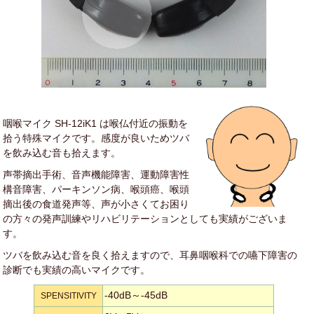
咽喉マイク SH-12iK1 は喉仏付近の振動を
拾う特殊マイクです。感度が良いためツバ
を飲み込む音も拾えます。
声帯摘出手術、音声機能障害、運動障害性
構音障害、パーキンソン病、喉頭癌、喉頭
摘出後の食道発声等、声が小さくてお困り
の方々の発声訓練やリハビリテーションとしても実績がございま
す。
ツバを飲み込む音を良く拾えますので、耳鼻咽喉科での嚥下障害の
診断でも実績の高いマイクです。
-40dB～-45dB
SPENSITIVITY