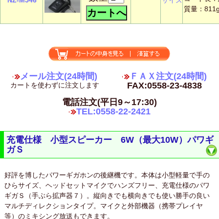
質量：81
メール注文(24時間)
ＦＡＸ注文(24時間)
FAX:0558-23-4838
カートを使わずに注文します
電話注文(平日9～17:30)
TEL:0558-22-2421
充電仕様 小型スピーカー 6W（最大10W）パワギ
ガＳ
好評を博したパワーギガホンの後継機です。本体は小型軽量で手の
ひらサイズ、ヘッドセットマイクでハンズフリー、充電仕様のパワ
ギガＳ（手ぶら拡声器７）。縦向きでも横向きでも使い勝手の良い
マルチディレクションタイプ。マイクと外部機器（携帯プレイヤ
等）のミキシング放送もできます。