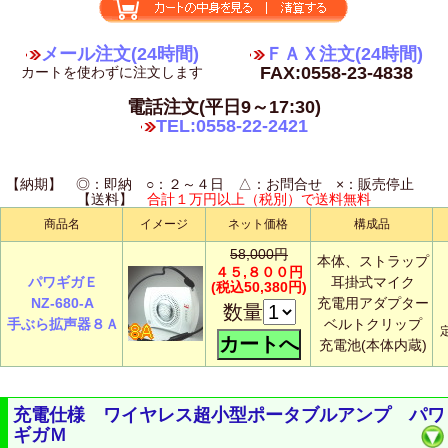
メール注文(24時間)
ＦＡＸ注文(24時間)
FAX:0558-23-4838
カートを使わずに注文します
電話注文(平日9～17:30)
TEL:0558-22-2421
【納期】 ◎：即納 ○：２～４日 △：お問合せ ×：販売停止
【送料】
合計１万円以上（税別）で送料無料
商品名
イメージ
ネット価格
構成品
58,000円
本体、ストラップ
４５,８００円
パワギガＥ
耳掛式マイク
(税込50,380円)
NZ-680-A
充電用アダプター
数量
手ぶら拡声器８Ａ
ベルトクリップ
充電池(本体内蔵)
充電仕様 ワイヤレス超小型ポータブルアンプ パワ
ギガＭ