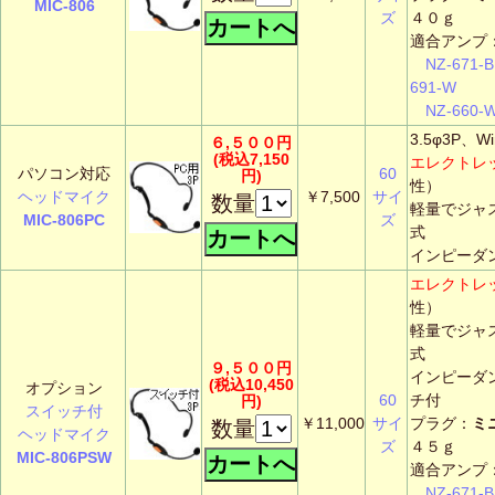
MIC-806
ズ
４０ｇ
適合アンプ
NZ-671-B
691-W
NZ-660-
3.5φ3P、W
６,５００円
(税込7,150
エレクトレ
パソコン対応
60
円)
性）
ヘッドマイク
￥7,500
サイ
数量
軽量でジャ
MIC-806PC
ズ
式
インピーダ
エレクトレ
性）
軽量でジャ
式
９,５００円
インピーダ
(税込10,450
オプション
60
チ付
円)
スイッチ付
￥11,000
サイ
プラグ：
ミ
数量
ヘッドマイク
ズ
４５ｇ
MIC-806PSW
適合アンプ
NZ-671-B