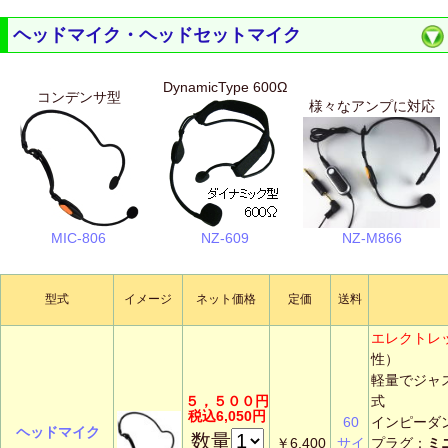
ヘッドマイク・ヘッドセットマイク
DynamicType 600Ω
コンデンサ型
様々なアンプに対応
MIC-806
NZ-609
NZ-M866
型式
イメージ
ネット価格
定価
送料
エレクトレ
性）
軽量でジャ
５，５００円
式
税込6,050円
60
インピーダ
ヘッドマイク
数量
￥6,400
サイ
プラグ：
ミ