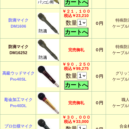
￥２１，１００
税込￥23,210
防滴マイク
特殊防
数量
０円
DM1606
ケーブル
防滴マイク
特殊防
完売御礼
０円
DM16252
ケーブル
￥９０，２５０
税込￥99,275
高級ウッドマイク
グリッ
数量
０円
Pro40SL
ケーブル
彫金加工マイク
職
完売御礼
０円
Pro40DL
ケーブル
￥３０，０００
税込￥33,000
プロ仕様マイク
合金
数量