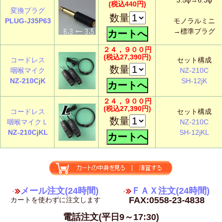
(税込440円)
変換プラグ
数量
PLUG-J35P63
モノラルミニ
→標準プラグ
２４，９００円
(税込27,390円)
コードレス
セット構成
数量
咽喉マイク
NZ-210C
NZ-210CjK
SH-12jK
２４，９００円
(税込27,390円)
コードレス
セット構成
数量
咽喉マイクＬ
NZ-210C
NZ-210CjKL
SH-12jKL
メール注文(24時間)
ＦＡＸ注文(24時間)
FAX:0558-23-4838
カートを使わずに注文します
電話注文(平日9～17:30)