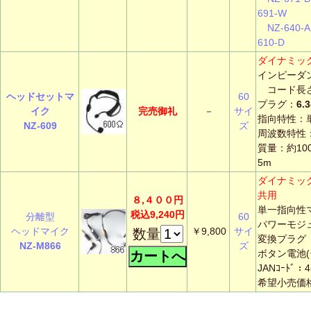
691-W
NZ-640-A
610-D
ダイナミッ
インピーダ
コード長さ
ヘッドセットマ
60
プラグ：
6
イク
完売御礼
－
サイ
指向特性：
NZ-609
ズ
周波数特性：1
質量：約10
5m
ダイナミッ
共用
８,４００円
単一指向性
税込9,240円
分離型
60
パワーモジ
ヘッドマイク
￥9,800
サイ
数量
変換プラグ
NZ-M866
ズ
ボタン電池(
JANｺｰﾄﾞ：4
希望小売価格