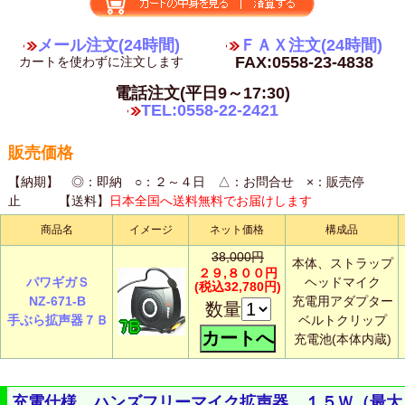
メール注文(24時間)
ＦＡＸ注文(24時間)
FAX:0558-23-4838
カートを使わずに注文します
電話注文(平日9～17:30)
TEL:0558-22-2421
販売価格
【納期】 ◎：即納 ○：２～４日 △：お問合せ ×：販売停
止 【送料】
日本全国へ送料無料でお届けします
商品名
イメージ
ネット価格
構成品
38,000円
本体、ストラップ
２９,８００円
パワギガＳ
ヘッドマイク
(税込32,780円)
NZ-671-B
充電用アダプター
数量
手ぶら拡声器７Ｂ
ベルトクリップ
充電池(本体内蔵)
充電仕様 ハンズフリーマイク拡声器 １５Ｗ（最大