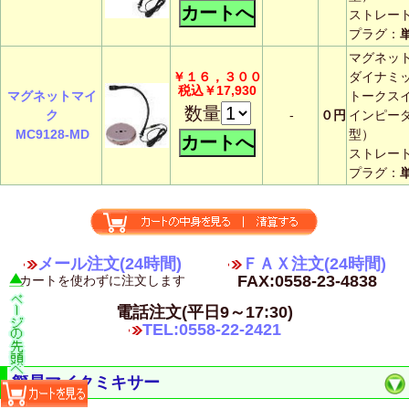
ストレー
プラグ：
マグネッ
￥１６，３００
ダイナミ
税込￥17,930
マグネットマイ
トークス
数量
ク
-
０円
インピー
MC9128-MD
型）
ストレー
プラグ：
メール注文(24時間)
ＦＡＸ注文(24時間)
FAX:0558-23-4838
カートを使わずに注文します
電話注文(平日9～17:30)
TEL:0558-22-2421
簡易マイクミキサー