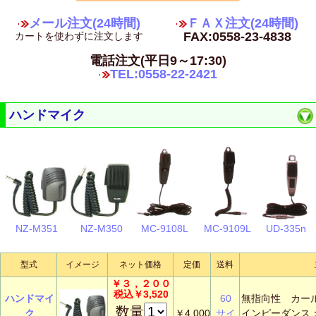
メール注文(24時間)
ＦＡＸ注文(24時間)
FAX:0558-23-4838
カートを使わずに注文します
電話注文(平日9～17:30)
TEL:0558-22-2421
ハンドマイク
UD-335n
MC-9108L
NZ-M351
NZ-M350
MC-9109L
型式
イメージ
ネット価格
定価
送料
￥３，２００
税込￥3,520
ハンドマイ
60
無指向性 カー
数量
ク
￥4,000
サイ
インピーダンス