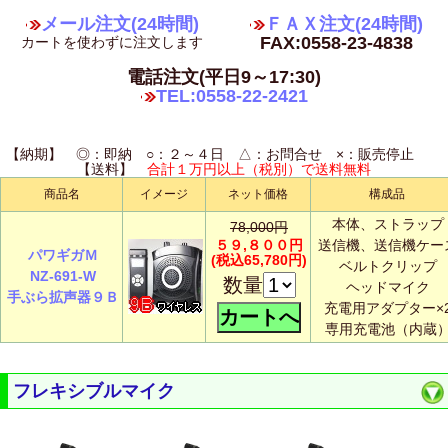
メール注文(24時間)
ＦＡＸ注文(24時間)
FAX:0558-23-4838
カートを使わずに注文します
電話注文(平日9～17:30)
TEL:0558-22-2421
【納期】 ◎：即納 ○：２～４日 △：お問合せ ×：販売停止
【送料】
合計１万円以上（税別）で送料無料
商品名
イメージ
ネット価格
構成品
本体、ストラップ
78,000円
５９,８００円
送信機、送信機ケー
パワギガＭ
(税込65,780円)
ベルトクリップ
NZ-691-W
数量
ヘッドマイク
手ぶら拡声器９Ｂ
充電用アダプター×
専用充電池（内蔵
フレキシブルマイク