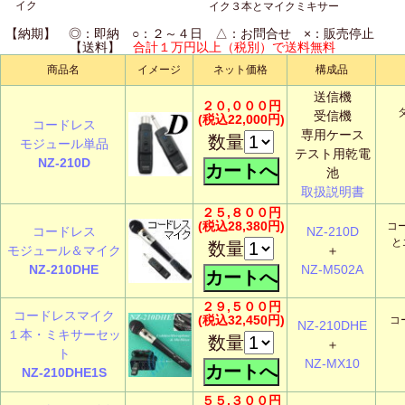
イク
イク３本とマイクミキサー
【納期】 ◎：即納 ○：２～４日 △：お問合せ ×：販売停止
【送料】
合計１万円以上（税別）で送料無料
商品名
イメージ
ネット価格
構成品
送信機
２０,０００円
受信機
(税込22,000円)
コードレス
専用ケース
数量
モジュール単品
テスト用乾電
NZ-210D
池
取扱説明書
２５,８００円
(税込28,380円)
コ
コードレス
NZ-210D
と
数量
モジュール＆マイク
＋
NZ-210DHE
NZ-M502A
２９,５００円
コードレスマイク
(税込32,450円)
コ
NZ-210DHE
１本・ミキサーセッ
数量
＋
ト
NZ-MX10
NZ-210DHE1S
５５,３００円