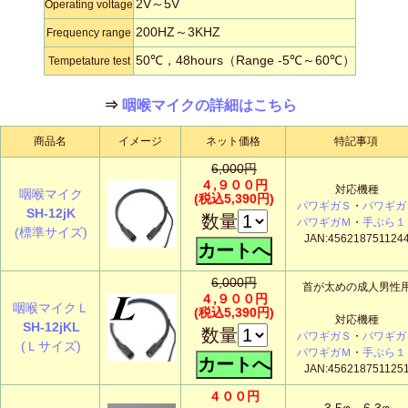
2V～5V
Operating voltage
200HZ～3KHZ
Frequency range
50℃，48hours（Range -5℃～60℃）
Tempetature test
⇒
咽喉マイクの詳細はこちら
商品名
イメージ
ネット価格
特記事項
6,000円
４,９００円
対応機種
咽喉マイク
(税込5,390円)
パワギガＳ
・
パワギガ
SH-12jK
数量
パワギガＭ
・
手ぶら１
(標準サイズ)
JAN:456218751124
6,000円
首が太めの成人男性
４,９００円
咽喉マイクＬ
(税込5,390円)
対応機種
SH-12jKL
数量
パワギガＳ
・
パワギガ
(Ｌサイズ)
パワギガＭ
・
手ぶら１
JAN:456218751125
４００円
3.5φ→6.3φ