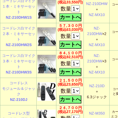
コードレス白マイク
(税込33,550円)
NZ-210DHW
コー
１本・ミキサーセッ
数量
＋
ト
NZ-MX10
NZ-210DHW1S
５７,３００円
コードレス白マイク
NZ-
(税込63,030円)
コー
２本・ミキサーセッ
210DHW
×2
数量
ト
＋
NZ-210DHW2S
NZ-MX10
８４,１００円
コードレス白マイク
NZ-
(税込92,510円)
コー
３本・ミキサーセッ
210DHW
×3
数量
ト
＋
NZ-210DHW3S
NZ-MX10
２１,５００円
コードレス
(税込23,650円)
NZ-210D
モジュール＆ジャッ
コ
数量
＋
ク
と
6.3ジャック
NZ-210DJ
２４,７００円
(税込27,170円)
カー
コードレス型
NZ-M350
とコ