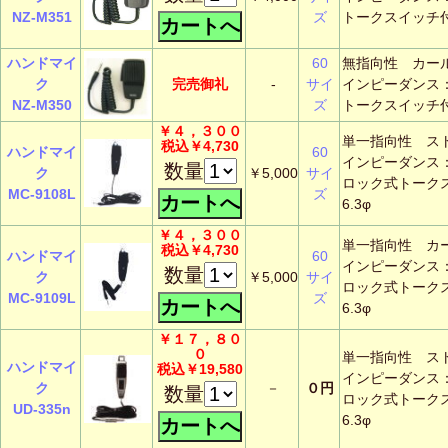
NZ-M351
ズ
トークスイッチ付
ハンドマイ
60
無指向性 カー
ク
完売御礼
-
サイ
インピーダンス
NZ-M350
ズ
トークスイッチ付
￥４，３００
単一指向性 ス
税込￥4,730
ハンドマイ
60
インピーダンス
数量
ク
￥5,000
サイ
ロック式トーク
MC-9108L
ズ
6.3φ
￥４，３００
単一指向性 カ
税込￥4,730
ハンドマイ
60
インピーダンス
数量
ク
￥5,000
サイ
ロック式トーク
MC-9109L
ズ
6.3φ
￥１７，８０
０
単一指向性 ス
ハンドマイ
税込￥19,580
インピーダンス
ク
－
０円
数量
ロック式トーク
UD-335n
6.3φ