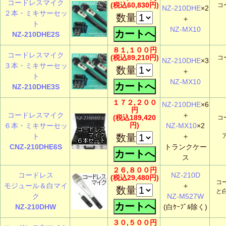
コードレスマイク
(税込60,830円)
コ
NZ-210DHE
×2
２本・ミキサーセッ
数量
＋
ト
NZ-MX10
NZ-210DHE2S
８１,１００円
コードレスマイク
(税込89,210円)
コ
NZ-210DHE
×3
３本・ミキサーセッ
数量
＋
ト
NZ-MX10
NZ-210DHE3S
１７２,２００
NZ-210DHE
×6
円
コードレスマイク
＋
(税込189,420
コ
円)
６本・ミキサーセッ
NZ-MX10
×2
ト
数量
＋
CNZ-210DHE6S
トランクケー
ス
２６,８００円
コードレス
NZ-210D
(税込29,480円)
コ
モジュール＆白マイ
＋
数量
と
ク
NZ-M527W
NZ-210DHW
(白ｹｰﾌﾞﾙ除く)
３０,５００円