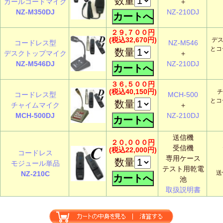
数量
カールコードマイク
＋
NZ-M350DJ
NZ-210DJ
２９,７００円
(税込32,670円)
デス
コードレス型
NZ-M546
とコ
数量
デスクトップマイク
＋
NZ-M546DJ
NZ-210DJ
３６,５００円
(税込40,150円)
チ
コードレス型
MCH-500
とコ
数量
チャイムマイク
＋
MCH-500DJ
NZ-210DJ
送信機
２０,０００円
受信機
(税込22,000円)
コードレス
専用ケース
数量
モジュール単品
テスト用乾電
送
NZ-210C
池
取扱説明書