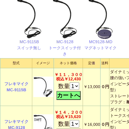
MC-9115B
MC-9128
MC9128-MD
スイッチ無し
トークスイッチ付
マグネットマイク
き
型式
イメージ
ネット価格
定価
送料
ダイナミ
￥１１，３００
腰の強い
税込￥12,430
フレキマイク
インピー
数量
￥13,000
０円
MC-9115B
型）
ストレー
プラグ：
ダイナミ
￥１４，２００
トークス
税込￥15,620
フレキマイク
インピー
数量
￥16,000
０円
MC-9128
型）