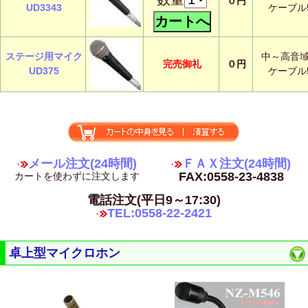
０円
UD3343
ケーブル
ステージ用マイク
中～高音
完売御礼
０円
UD375
ケーブル
メール注文(24時間)
ＦＡＸ注文(24時間)
FAX:0558-23-4838
カートを使わずに注文します
電話注文(平日9～17:30)
TEL:0558-22-2421
卓上型マイクロホン