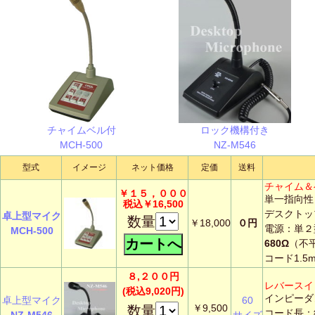
チャイムベル付
ロック機構付き
MCH-500
NZ-M546
型式
イメージ
ネット価格
定価
送料
チャイム＆
￥１５，０００
単一指向性
税込￥16,500
デスクトッ
卓上型マイク
数量
￥18,000
０円
電源：単２
MCH-500
680Ω
（不
コード1.5
８,２００円
レバースイ
(税込9,020円)
インピーダ
卓上型マイク
60
￥9,500
数量
コード長：約
NZ-M546
サイズ