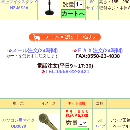
卓上マイクスタンド
60
高さ：185～29
数量
NZ-MS2A
サイズ
取付ネジ：本体W3
メール注文(24時間)
ＦＡＸ注文(24時間)
FAX:0558-23-4838
カートを使わずに注文します
電話注文(平日9～17:30)
TEL:0558-22-2421
型 式
イメージ
ネット価格
送料
￥４，８００
税込￥5,280
パソコン用マイク
60
アンプ回
数量
UD3070
サイズ
ケーブル