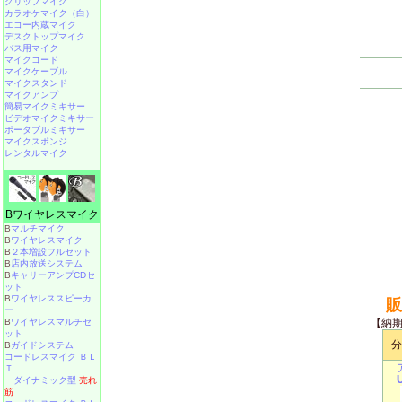
クリップマイク
カラオケマイク（白）
エコー内蔵マイク
デスクトップマイク
バス用マイク
マイクコード
マイクケーブル
マイクスタンド
マイクアンプ
簡易マイクミキサー
ビデオマイクミキサー
ポータブルミキサー
マイクスポンジ
レンタルマイク
Bワイヤレスマイク
B
マルチマイク
B
ワイヤレスマイク
B
２本増設フルセット
B
店内放送システム
B
キャリーアンプCDセ
ット
B
ワイヤレススピーカ
販
ー
B
ワイヤレスマルチセ
【納
ット
分
B
ガイドシステム
コードレスマイク ＢＬ
Ｔ
ダイナミック型
売れ
筋