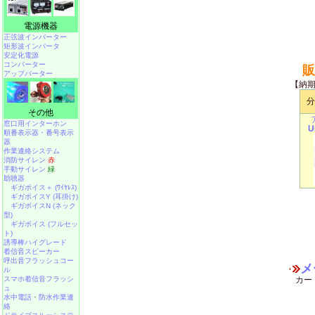
電源機器
正弦波インバーター
矩形波インバータ
安定化電源
コンバーター
販
アップバーター
【納
分
その他
窓口用インターホン
U
順番表示器・番号表示
器
作業連絡システム
消防サイレン
赤
手動サイレン
緑
助聴器
ギガボイス＋ (ﾜｲﾔﾚｽ)
ギガボイスY (耳掛け)
ギガボイスN (ネック
型)
ギガボイス (フルセッ
ト)
誘導棒ハイグレード
着信音スピーカー
呼出音フラッシュコー
メ
ル
スマホ着信音フラッシ
カー
ュ
水中電話
・
防水作業連
絡