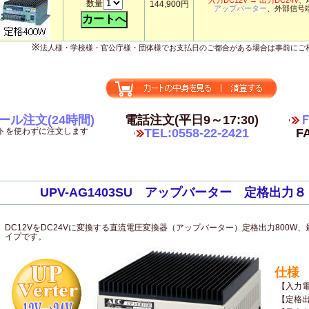
入力DC12V → 出力DC24V
、
数量
144,900円
アップバーター
、外部信号
※
法人様・学校様・官公庁様・団体様でお支払日のご都合がある場合は事前にご
ール注文(24時間)
電話注文(平日9～17:30)
Ｆ
トを使わずに注文します
TEL:0558-22-2421
FA
UPV-AG1403SU アップバーター 定格出力
DC12VをDC24Vに変換する直流電圧変換器（アップバーター）定格出力800W、最
イプです。
仕様
【入力
【定格