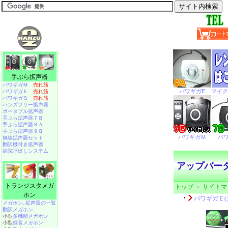
手ぶら拡声器
パワギガＭ
売れ筋
パワギガＥ
売れ筋
パワギガＳ
売れ筋
ハンズフリー拡声器
ポータブル拡声器
手ぶら拡声器７Ｂ
手ぶら拡声器８Ａ
手ぶら拡声器９Ｂ
無線拡声器セット
翻訳機付き拡声器
病院呼出しシステム
アップバータ
トランジスタメガ
トップ
＞
サイトマ
ホン
メガホン､拡声器の一覧
翻訳メガホン
小型
多機能メガホン
小型
録音メガホン