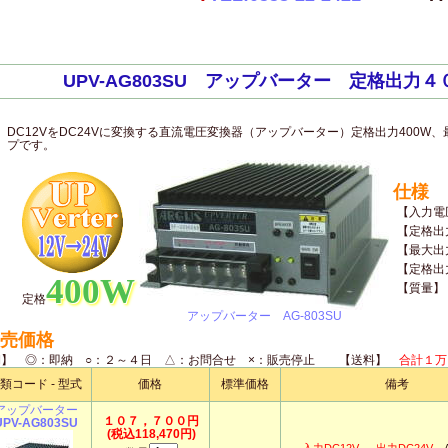
UPV-AG803SU アップバーター 定格出力４
DC12VをDC24Vに変換する直流電圧変換器（アップバーター）定格出力400W、
プです。
仕様
【入力電
【定格出
【最大出
【定格出
400W
【質量】
定格
アップバーター AG-803SU
売価格
期】 ◎：即納 ○：２～４日 △：お問合せ ×：販売停止 【送料】
合計１万
類コード - 型式
価格
標準価格
備考
アップバーター
１０７，７００円
UPV-AG803SU
(税込118,470円)