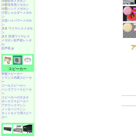
小型
防水メガホン
小型
非常用メガホン
小型
ハンドメガホン
小型ショルダーメガホ
ン
大型ハイパワーメガホ
ン
大Ｂ
ワイヤレスメガホ
ン
大Ｃ
防滴ワイヤレス
メガホン拡声器レンタ
ル
ア
拡声器.jp
スピーカー
車載スピーカー
トランス内蔵スピーカ
ー
コールスピーカー
ハンズフリースピーカ
ー
スピーカーの大きさ
ボックススピーカー
アナウンスマシン
メッセージマシン
ネットカメラ用スピー
カー