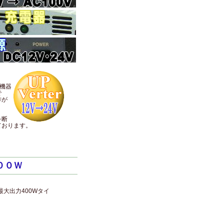
機器
で
作が
を断
ております。
００Ｗ
最大出力400Wタイ