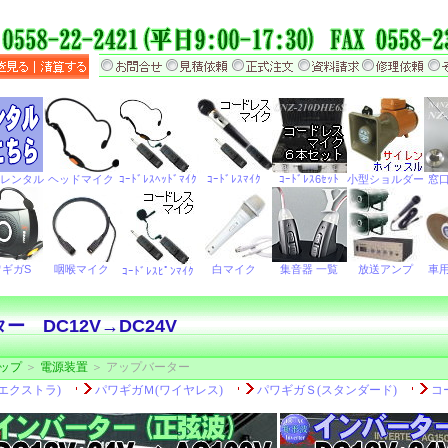
ー DC12V→DC24V
ップ
＞
電源装置
＞ アップバーター