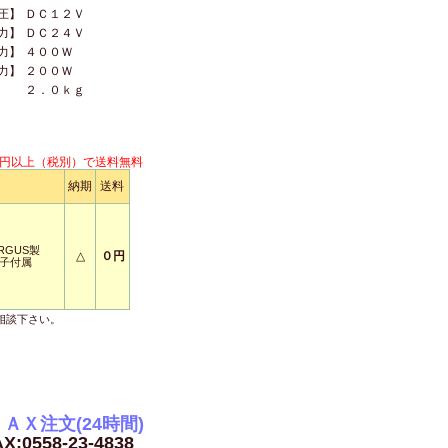
圧】
ＤＣ１２Ｖ
力】
ＤＣ２４Ｖ
力】
４００Ｗ
力】
２００Ｗ
２．０ｋｇ
円以上（税別）で送料無料
納期
送料
RGUS製
△
０円
子付属
相談下さい。
ＡＸ注文(24時間)
X:0558-23-4838