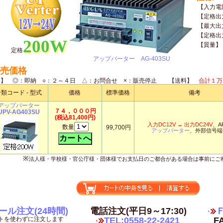
【入力電
【定格出
【最大出
【定格出
200W
【質量】
定格
アップバーター AG-403SU
売価格
期】 ◎：即納 ○：２～４日 △：お問合せ ×：販売停止 【送料】
合計１万
類コード - 型式
価格
標準価格
備考
アップバーター
７４，０００円
UPV-AG403SU
(税込81,400円)
入力DC12V → 出力DC24V
、A
数量
99,700円
アップバーター
、外部信号端
※
法人様・学校様・官公庁様・団体様でお支払日のご都合がある場合は事前にご
ール注文(24時間)
電話注文(平日9～17:30)
Ｆ
トを使わずに注文します
TEL:0558-22-2421
FA