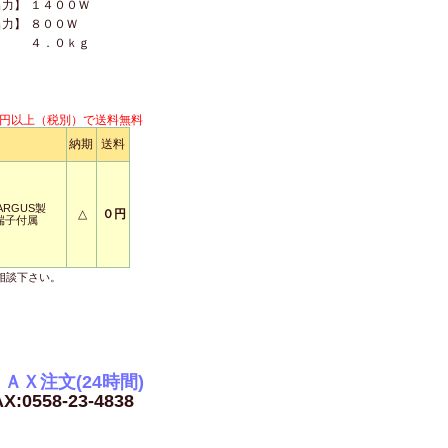
出力】
１４００Ｗ
出力】
８００Ｗ
】
４．０ｋｇ
円以上（税別）で送料無料
納期
送料
ARGUS製
△
０円
端子付属
相談下さい。
ＡＸ注文(24時間)
X:0558-23-4838