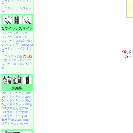
コードレスマイク ＢＬ
Ｔ
モジュール＆ジャッ
ク
Cワイヤレスマイク
Cワイヤレスアンプ
Cワイヤレスガイド
C
ワイヤレス増設一覧
C
イベント用 100W×2
コードレスマイク ＢＬ
メ
Ｔ
カー
コンデンサ型
売れ筋
小型ワイヤレスアンプ
ワイヤレスシステム一
覧
無線機
D
ガイドイヤホン 10台
D
ガイドイヤホン 20台
D
ガイドイヤホン 50台
D
ガイドイヤホン100台
D
飛び声るんです3A
D
飛び声るんです3B
D
飛び声るんです3C
業務用無線(400MHz)
汎用トランシーバー