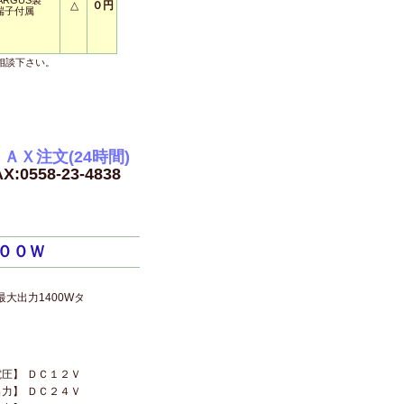
ARGUS製
△
０円
端子付属
相談下さい。
ＡＸ注文(24時間)
X:0558-23-4838
８００Ｗ
大出力1400Wタ
電圧】
ＤＣ１２Ｖ
出力】
ＤＣ２４Ｖ