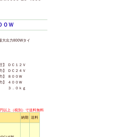
００Ｗ
最大出力800Wタイ
圧】
ＤＣ１２Ｖ
力】
ＤＣ２４Ｖ
力】
８００Ｗ
力】
４００Ｗ
３．０ｋｇ
円以上（税別）で送料無料
納期
送料