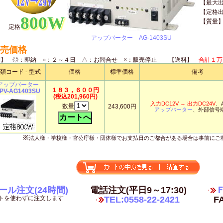
【最大
【定格
800W
【質量
定格
アップバーター AG-1403SU
売価格
期】 ◎：即納 ○：２～４日 △：お問合せ ×：販売停止 【送料】
合計１万
類コード - 型式
価格
標準価格
備考
アップバーター
１８３，６００円
PV-AG1403SU
(税込201,960円)
入力DC12V → 出力DC24V
、
数量
243,600円
アップバーター
、外部信号
※
法人様・学校様・官公庁様・団体様でお支払日のご都合がある場合は事前にご
ール注文(24時間)
電話注文(平日9～17:30)
Ｆ
トを使わずに注文します
TEL:0558-22-2421
FA