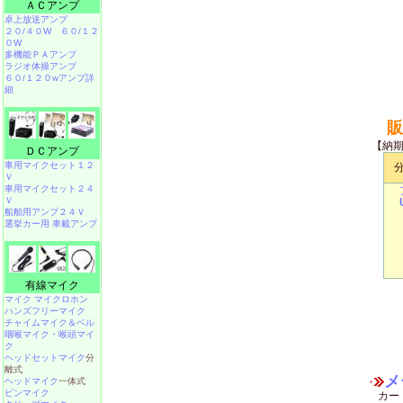
ＡＣアンプ
卓上放送アンプ
２０/４０W
６０/１２
０W
多機能ＰＡアンプ
ラジオ体操アンプ
６０/１２０wアンプ詳
細
販
【納
ＤＣアンプ
車用マイクセット１２
分
Ｖ
車用マイクセット２４
Ｖ
船舶用アンプ２４Ｖ
選挙カー用 車載アンプ
有線マイク
マイク マイクロホン
ハンズフリーマイク
チャイムマイク＆ベル
咽喉マイク・喉頭マイ
ク
ヘッドセットマイク
分
離式
メ
ヘッドマイク
一体式
ピンマイク
カー