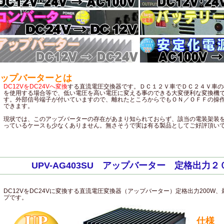
ップバーターとは
DC12VをDC24Vへ変換
する直流電圧交換器です。ＤＣ１２Ｖ車でＤＣ２４Ｖ車の
を使用する場合等で、低い電圧を高い電圧に変える事のできる大変便利な変換機
す。外部信号端子が付いていますので、離れたところからでもＯＮ／ＯＦＦの操
できます。
現状では、このアップバーターの存在があまり知られておらず、該当の電装架装
っているケースも少なくありません。無さそうで実は有る製品としてご好評頂い
UPV-AG403SU アップバーター 定格出力２
DC12VをDC24Vに変換する直流電圧変換器（アップバーター）定格出力200W、
プです。
仕様