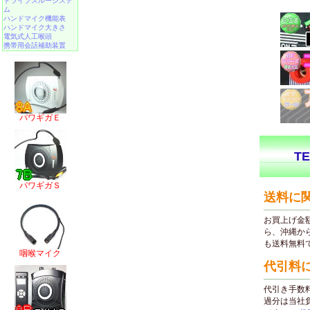
ドライブスルーシステ
ム
ハンドマイク機能表
ハンドマイク大きさ
電気式人工喉頭
携帯用会話補助装置
パワギガＥ
パワギガＳ
咽喉マイク