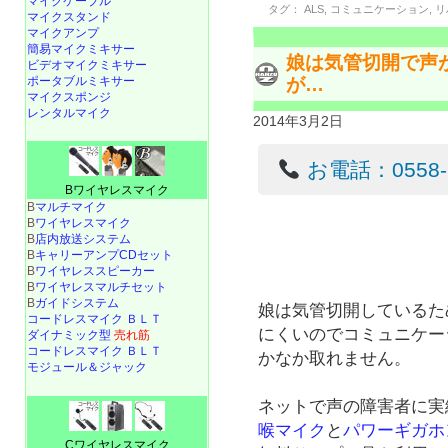
マイクケーブル
タグ：
ALS
,
コミュニケーション
,
リ
マイクスタンド
マイクアンプ
簡易マイクミキサー
娘は気管切開で声
ビデオマイクミキサー
が…
ポータブルミキサー
マイクスポンジ
レンタルマイク
2014年3月2日
お電話：0558-22
Bワイヤレスマイク
B
マルチマイク
B
ワイヤレスマイク
B
店内放送システム
B
キャリーアンプCDセット
B
ワイヤレススピーカー
B
ワイヤレスマルチセット
B
ガイドシステム
娘は気管切開しているた
コードレスマイク ＢＬＴ
にくいのでコミュニケー
ダイナミック型
売れ筋
コードレスマイク ＢＬＴ
かなか取れません。
モジュール＆ジャック
ネットで声の障害者に実
喉マイク
と
パワーギガホ
Cワイヤレスマイク