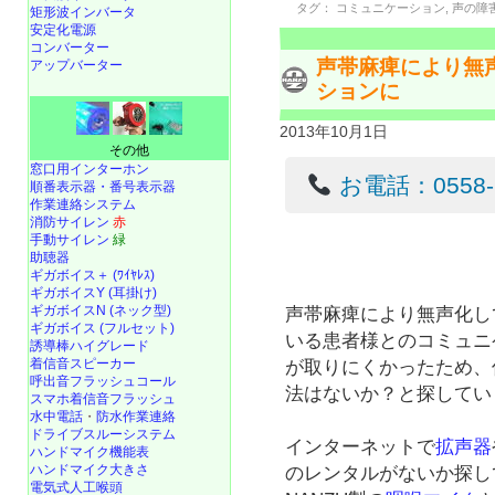
タグ：
コミュニケーション
,
声の障
矩形波インバータ
安定化電源
コンバーター
声帯麻痺により無
アップバーター
ションに
2013年10月1日
その他
窓口用インターホン
お電話：0558-22
順番表示器・番号表示器
作業連絡システム
消防サイレン
赤
手動サイレン
緑
助聴器
ギガボイス＋ (ﾜｲﾔﾚｽ)
ギガボイスY (耳掛け)
ギガボイスN (ネック型)
声帯麻痺により無声化し
ギガボイス (フルセット)
いる患者様とのコミュニ
誘導棒ハイグレード
着信音スピーカー
が取りにくかったため、
呼出音フラッシュコール
法はないか？と探してい
スマホ着信音フラッシュ
水中電話
・
防水作業連絡
ドライブスルーシステム
インターネットで
拡声器
ハンドマイク機能表
ハンドマイク大きさ
のレンタルがないか探し
電気式人工喉頭