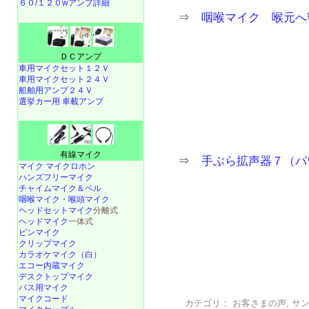
６０/１２０wアンプ詳細
⇒
咽喉マイク 喉元へ
ＤＣアンプ
車用マイクセット１２Ｖ
車用マイクセット２４Ｖ
船舶用アンプ２４Ｖ
選挙カー用 車載アンプ
有線マイク
⇒
手ぶら拡声器７（パ
マイク マイクロホン
ハンズフリーマイク
チャイムマイク＆ベル
咽喉マイク・喉頭マイク
ヘッドセットマイク
分離式
ヘッドマイク
一体式
ピンマイク
クリップマイク
カラオケマイク（白）
エコー内蔵マイク
デスクトップマイク
バス用マイク
マイクコード
カテゴリ：
お客さまの声
,
サ