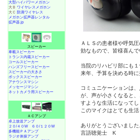
大型ハイパワーメガホン
大Ｂ
ワイヤレスメガホン
大Ｃ
防滴ワイヤレス
メガホン拡声器レンタル
拡声器.jp
ＡＬＳの患者様や呼気圧
スピーカー
効なもので、皆様喜んで
車載スピーカー
トランス内蔵スピーカー
コールスピーカー
当院のリハビリ部にも１
ハンズフリースピーカー
スピーカーの大きさ
来年、予算を決める時に
ボックススピーカー
アナウンスマシン
メッセージマシン
コミュニケーションは、
ネットカメラ用スピーカー
が、声が小さくなると、
すような生活になってし
このマイクはとても生活
ＡＣアンプ
卓上放送アンプ
ありがとうございまし
２０/４０W
６０/１２０W
多機能ＰＡアンプ
言語聴覚士 K
ラジオ体操アンプ