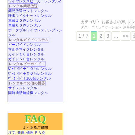
ワイヤレススピーカーレンタル2
レンタル簡易放送
簡易放送セットレンタル
呼出マイクセットレンタル
車載１０Ｗレンタル
カテゴリ：
お客さまの声
,
レ
車載６０Ｗレンタル
タグ：
コミュニケーション
,
声帯麻
ポータブルワイヤレスアンプレン
タル
1 / 7
1
2
3
…
>>
レンタルガイドシステム
ビーガイドレンタル
マルチマイクレンタル
ガイド１０台レンタル
ガイド５０台レンタル
レンタルビーガイド＋
ﾋﾞｰｶﾞｲﾄﾞ＋１０台レンタル
ﾋﾞｰｶﾞｲﾄﾞ＋２０台レンタル
ﾋﾞｰｶﾞｲﾄﾞ＋100台レンタル
レンタルその他の機器
サイレンレンタル
同時通話無線機レンタル
FAQ
よくあるご質問
注文､発送､修理 ＦＡＱ