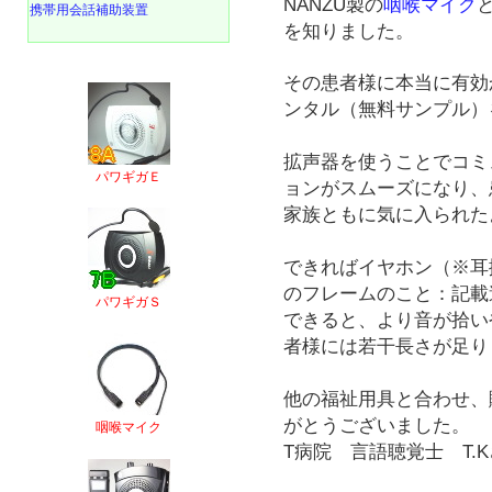
NANZU製の
咽喉マイク
携帯用会話補助装置
を知りました。
その患者様に本当に有効
ンタル（無料サンプル）
拡声器を使うことでコミ
パワギガＥ
ョンがスムーズになり、
家族ともに気に入られた
できればイヤホン（※耳
のフレームのこと：記載
パワギガＳ
できると、より音が拾い
者様には若干長さが足り
他の福祉用具と合わせ、
がとうございました。
咽喉マイク
T病院 言語聴覚士 T.