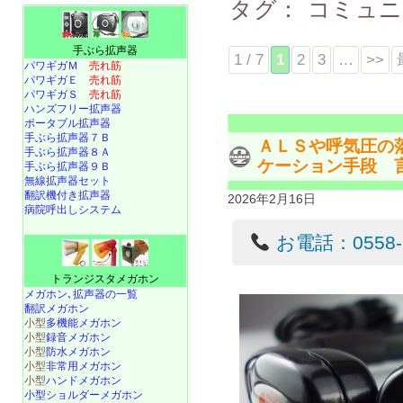
タグ：
コミュニ
手ぶら拡声器
1 / 7
1
2
3
…
>>
パワギガＭ
売れ筋
パワギガＥ
売れ筋
パワギガＳ
売れ筋
ハンズフリー拡声器
ポータブル拡声器
手ぶら拡声器７Ｂ
ＡＬＳや呼気圧の
手ぶら拡声器８Ａ
ケーション手段 
手ぶら拡声器９Ｂ
無線拡声器セット
翻訳機付き拡声器
2026年2月16日
病院呼出しシステム
お電話：0558-22
トランジスタメガホン
メガホン､拡声器の一覧
翻訳メガホン
小型
多機能メガホン
小型
録音メガホン
小型
防水メガホン
小型
非常用メガホン
小型
ハンドメガホン
小型ショルダーメガホン