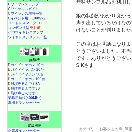
無料サンプル品を利用し
Cワイヤレスアンプ
Cワイヤレスガイド
C
ワイヤレス増設一覧
娘の状態がわかり良かっ
C
イベント用 100W×2
声を出しているだけなの
コードレスマイク ＢＬＴ
コンデンサ型
売れ筋
けないことが判りました
小型ワイヤレスアンプ
ワイヤレスシステム一覧
この度はお世話になりま
とうございました。本当
です。ありがとうござい
無線機
S.Kさま
D
ガイドイヤホン 10台
D
ガイドイヤホン 20台
D
ガイドイヤホン 50台
D
ガイドイヤホン100台
D
飛び声るんです3A
D
飛び声るんです3B
D
飛び声るんです3C
業務用無線(400MHz)
汎用トランシーバー
電源機器
カテゴリ：
お客さまの声
,
障
正弦波インバーター