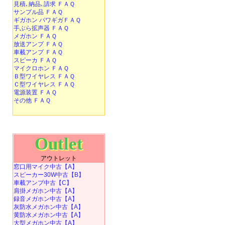
見積､納品､請求 ＦＡＱ
サンプル品 ＦＡＱ
ギガホン パワギガＦＡＱ
手ぶら拡声器 ＦＡＱ
メガホン ＦＡＱ
放送アンプ ＦＡＱ
車載アンプ ＦＡＱ
スピーカ ＦＡＱ
マイクロホン ＦＡＱ
Ｂ型ワイヤレス ＦＡＱ
Ｃ型ワイヤレス ＦＡＱ
電源装置 ＦＡＱ
その他 ＦＡＱ
Outlet
アウトレット
窓口用マイク中古【A】
スピーカー30W中古【B】
車載アンプ中古【C】
肩掛メガホン中古【A】
録音メガホン中古【A】
灰防水メガホン中古【A】
黄防水メガホン中古【A】
大型メガホン中古【A】