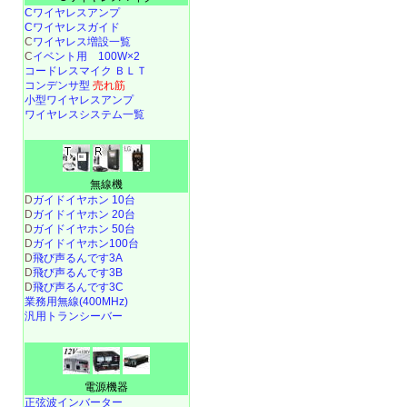
Cワイヤレスアンプ
Cワイヤレスガイド
C
ワイヤレス増設一覧
C
イベント用 100W×2
コードレスマイク ＢＬＴ
コンデンサ型
売れ筋
小型ワイヤレスアンプ
ワイヤレスシステム一覧
無線機
D
ガイドイヤホン 10台
D
ガイドイヤホン 20台
D
ガイドイヤホン 50台
D
ガイドイヤホン100台
D
飛び声るんです3A
D
飛び声るんです3B
D
飛び声るんです3C
業務用無線(400MHz)
汎用トランシーバー
電源機器
正弦波インバーター