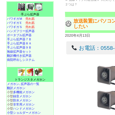
２つは？
手ぶら拡声器
パワギガＭ
売れ筋
放送装置にパソコ
パワギガＥ
売れ筋
したい
パワギガＳ
売れ筋
ハンズフリー拡声器
ポータブル拡声器
2020年4月13日
手ぶら拡声器７Ｂ
手ぶら拡声器８Ａ
お電話：0558-22
手ぶら拡声器９Ｂ
無線拡声器セット
翻訳機付き拡声器
病院呼出しシステム
トランジスタメガホン
メガホン､拡声器の一覧
翻訳メガホン
小型
多機能メガホン
小型
録音メガホン
小型
防水メガホン
小型
非常用メガホン
小型
ハンドメガホン
小型ショルダーメガホン