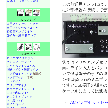
６０/１２０wアンプ詳細
この放送用アンプにはラ
に外部機器を接続して音
ＤＣアンプ
車用マイクセット１２Ｖ
車用マイクセット２４Ｖ
船舶用アンプ２４Ｖ
選挙カー用 車載アンプ
有線マイク
マイク マイクロホン
例えば２０Ｗアンプセッ
ハンズフリーマイク
チャイムマイク＆ベル
面のライン入力とパソコ
咽喉マイク・喉頭マイク
ンプ側は端子の形状の違
ヘッドセットマイク
分離式
ヘッドマイク
一体式
ン側はφ3.5㎜のミニ
ピンマイク
ですとUSB端子の場合
クリップマイク
カラオケマイク（白）
ケーブルによっては変換
エコー内蔵マイク
デスクトップマイク
バス用マイク
⇒
ACアンプセットセッ
マイクコード