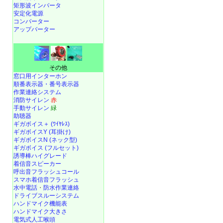
矩形波インバータ
安定化電源
コンバーター
アップバーター
その他
窓口用インターホン
順番表示器・番号表示器
作業連絡システム
消防サイレン
赤
手動サイレン
緑
助聴器
ギガボイス＋ (ﾜｲﾔﾚｽ)
ギガボイスY (耳掛け)
ギガボイスN (ネック型)
ギガボイス (フルセット)
誘導棒ハイグレード
着信音スピーカー
呼出音フラッシュコール
スマホ着信音フラッシュ
水中電話
・
防水作業連絡
ドライブスルーシステム
ハンドマイク機能表
ハンドマイク大きさ
電気式人工喉頭