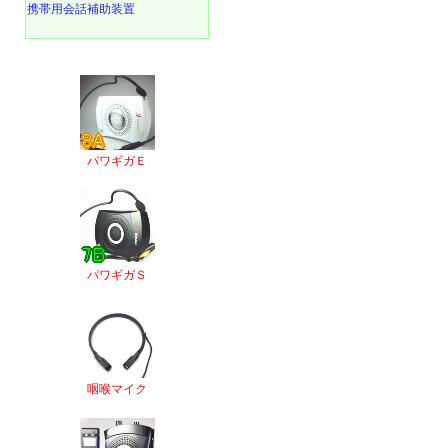
携帯用会話補助装置
パワギガＥ
パワギガＳ
咽喉マイク