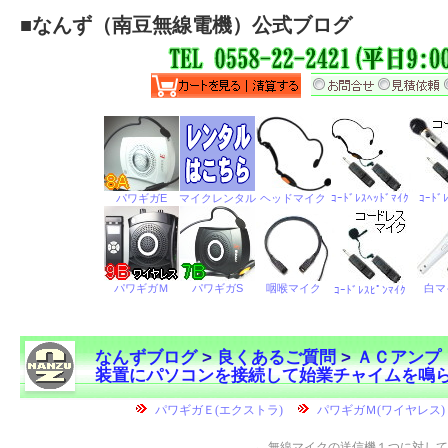
■
なんず（南豆無線電機）公式ブログ
なんずブログ
>
良くあるご質問
>
ＡＣアンプ
装置にパソコンを接続して始業チャイムを鳴
←
無線マイクの送信機１つに対して