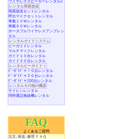
ワイヤレススピーカーレンタル2
レンタル簡易放送
簡易放送セットレンタル
呼出マイクセットレンタル
車載１０Ｗレンタル
車載６０Ｗレンタル
ポータブルワイヤレスアンプレン
タル
レンタルガイドシステム
ビーガイドレンタル
マルチマイクレンタル
ガイド１０台レンタル
ガイド５０台レンタル
レンタルビーガイド＋
ﾋﾞｰｶﾞｲﾄﾞ＋１０台レンタル
ﾋﾞｰｶﾞｲﾄﾞ＋２０台レンタル
ﾋﾞｰｶﾞｲﾄﾞ＋100台レンタル
レンタルその他の機器
サイレンレンタル
同時通話無線機レンタル
FAQ
よくあるご質問
注文､発送､修理 ＦＡＱ