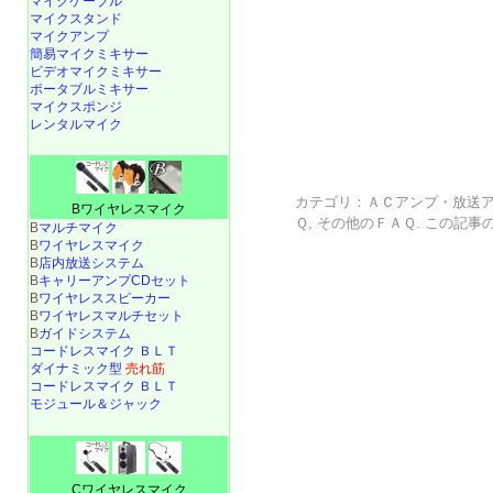
マイクケーブル
マイクスタンド
マイクアンプ
簡易マイクミキサー
ビデオマイクミキサー
ポータブルミキサー
マイクスポンジ
レンタルマイク
カテゴリ：
ＡＣアンプ・放送
Bワイヤレスマイク
Ｑ
,
その他のＦＡＱ
. この記事
B
マルチマイク
B
ワイヤレスマイク
B
店内放送システム
B
キャリーアンプCDセット
B
ワイヤレススピーカー
B
ワイヤレスマルチセット
B
ガイドシステム
コードレスマイク ＢＬＴ
ダイナミック型
売れ筋
コードレスマイク ＢＬＴ
モジュール＆ジャック
Cワイヤレスマイク