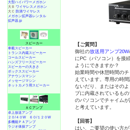
大型ハイパワーメガホン
大Ｂ
ワイヤレスメガホン
大Ｃ
防滴ワイヤレス
メガホン拡声器レンタル
拡声器.jp
スピーカー
【ご質問】
車載スピーカー
御社の
放送用アンプ20W
トランス内蔵スピーカー
コールスピーカー
にPC（パソコン）を接
ハンズフリースピーカー
ようにできますか？
スピーカーの大きさ
ボックススピーカー
始業時間や休憩時間のチ
アナウンスマシン
えています。専用の時間
メッセージマシン
ネットカメラ用スピーカー
ないだり、またはそのよ
プに内蔵されているもの
のパソコンでチャイムが
と考えています。
ＡＣアンプ
卓上放送アンプ
２０/４０W
６０/１２０W
【回答】
多機能ＰＡアンプ
ラジオ体操アンプ
はい、ご要望の使い方が