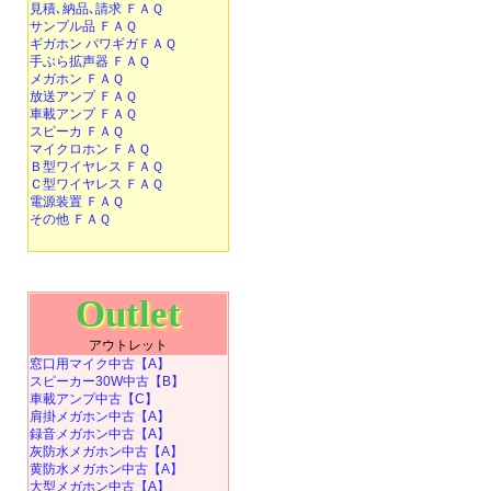
見積､納品､請求 ＦＡＱ
サンプル品 ＦＡＱ
ギガホン パワギガＦＡＱ
手ぶら拡声器 ＦＡＱ
メガホン ＦＡＱ
放送アンプ ＦＡＱ
車載アンプ ＦＡＱ
スピーカ ＦＡＱ
マイクロホン ＦＡＱ
Ｂ型ワイヤレス ＦＡＱ
Ｃ型ワイヤレス ＦＡＱ
電源装置 ＦＡＱ
その他 ＦＡＱ
Outlet
アウトレット
窓口用マイク中古【A】
スピーカー30W中古【B】
車載アンプ中古【C】
肩掛メガホン中古【A】
録音メガホン中古【A】
灰防水メガホン中古【A】
黄防水メガホン中古【A】
大型メガホン中古【A】