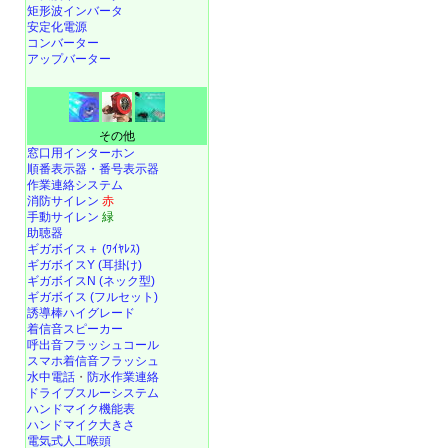
矩形波インバータ
安定化電源
コンバーター
アップバーター
その他
窓口用インターホン
順番表示器・番号表示器
作業連絡システム
消防サイレン
赤
手動サイレン
緑
助聴器
ギガボイス＋ (ﾜｲﾔﾚｽ)
ギガボイスY (耳掛け)
ギガボイスN (ネック型)
ギガボイス (フルセット)
誘導棒ハイグレード
着信音スピーカー
呼出音フラッシュコール
スマホ着信音フラッシュ
水中電話
・
防水作業連絡
ドライブスルーシステム
ハンドマイク機能表
ハンドマイク大きさ
電気式人工喉頭