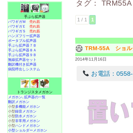
タグ：
TRM55A
手ぶら拡声器
1 / 1
1
パワギガＭ
売れ筋
パワギガＥ
売れ筋
パワギガＳ
売れ筋
ハンズフリー拡声器
ポータブル拡声器
手ぶら拡声器７Ｂ
TRM-55A シ
手ぶら拡声器８Ａ
手ぶら拡声器９Ｂ
2014年11月16日
無線拡声器セット
翻訳機付き拡声器
病院呼出しシステム
お電話：0558-22
トランジスタメガホン
メガホン､拡声器の一覧
翻訳メガホン
小型
多機能メガホン
小型
録音メガホン
小型
防水メガホン
小型
非常用メガホン
小型
ハンドメガホン
小型ショルダーメガホン