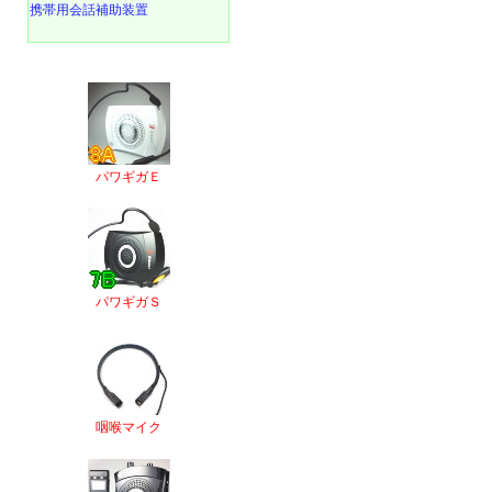
携帯用会話補助装置
パワギガＥ
パワギガＳ
咽喉マイク