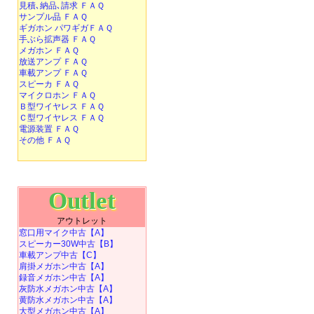
見積､納品､請求 ＦＡＱ
サンプル品 ＦＡＱ
ギガホン パワギガＦＡＱ
手ぶら拡声器 ＦＡＱ
メガホン ＦＡＱ
放送アンプ ＦＡＱ
車載アンプ ＦＡＱ
スピーカ ＦＡＱ
マイクロホン ＦＡＱ
Ｂ型ワイヤレス ＦＡＱ
Ｃ型ワイヤレス ＦＡＱ
電源装置 ＦＡＱ
その他 ＦＡＱ
Outlet
アウトレット
窓口用マイク中古【A】
スピーカー30W中古【B】
車載アンプ中古【C】
肩掛メガホン中古【A】
録音メガホン中古【A】
灰防水メガホン中古【A】
黄防水メガホン中古【A】
大型メガホン中古【A】