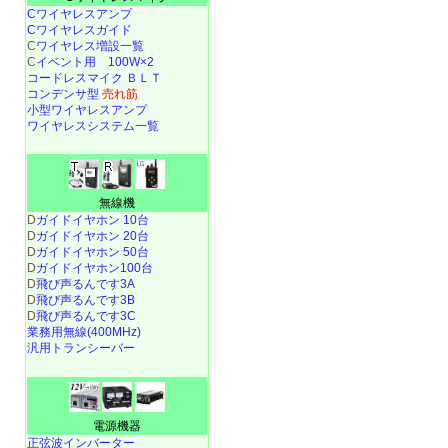
Cワイヤレスアンプ
Cワイヤレスガイド
C
ワイヤレス増設一覧
C
イベント用 100W×2
コードレスマイク ＢＬＴ
コンデンサ型
売れ筋
小型ワイヤレスアンプ
ワイヤレスシステム一覧
無線機
D
ガイドイヤホン 10台
D
ガイドイヤホン 20台
D
ガイドイヤホン 50台
D
ガイドイヤホン100台
D
飛び声るんです3A
D
飛び声るんです3B
D
飛び声るんです3C
業務用無線(400MHz)
汎用トランシーバー
電源機器
正弦波インバーター