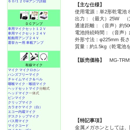
６０/１２０wアンプ詳細
【主な仕様】
使用電源：単2形乾電池 
出力：（最大）25W （
ＤＣアンプ
通達距離：（音声）約500m
車用マイクセット１２Ｖ
電池持続時間：（音声）約17
車用マイクセット２４Ｖ
船舶用アンプ２４Ｖ
外形寸法：φ225mm 長さ
選挙カー用 車載アンプ
質量：約1.5kg（乾電池
【販売価格】
MG-TRM
有線マイク
マイク マイクロホン
ハンズフリーマイク
チャイムマイク＆ベル
咽喉マイク・喉頭マイク
ヘッドセットマイク
分離式
ヘッドマイク
一体式
ピンマイク
クリップマイク
カラオケマイク（白）
エコー内蔵マイク
デスクトップマイク
【特記事項】
バス用マイク
マイクコード
金属メガホンとしては、