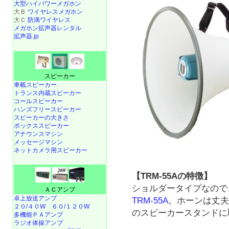
大型ハイパワーメガホン
大Ｂ
ワイヤレスメガホン
大Ｃ
防滴ワイヤレス
メガホン拡声器レンタル
拡声器.jp
スピーカー
車載スピーカー
トランス内蔵スピーカー
コールスピーカー
ハンズフリースピーカー
スピーカーの大きさ
ボックススピーカー
アナウンスマシン
メッセージマシン
ネットカメラ用スピーカー
【TRM-55Aの特徴】
ショルダータイプなので
ＡＣアンプ
卓上放送アンプ
TRM-55A
。ホーンは丈
２０/４０W
６０/１２０W
のスピーカースタンドに
多機能ＰＡアンプ
ラジオ体操アンプ