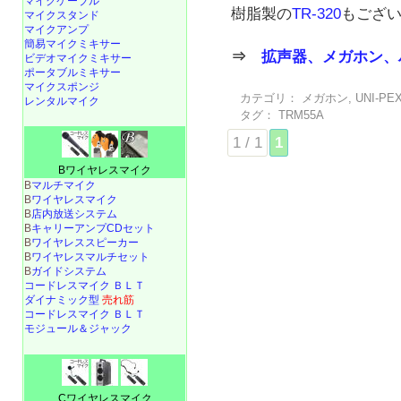
マイクケーブル
樹脂製の
TR-320
もござ
マイクスタンド
マイクアンプ
簡易マイクミキサー
⇒
拡声器、メガホン、
ビデオマイクミキサー
ポータブルミキサー
マイクスポンジ
カテゴリ：
メガホン
,
UNI-PE
レンタルマイク
タグ：
TRM55A
1 / 1
1
Bワイヤレスマイク
B
マルチマイク
B
ワイヤレスマイク
B
店内放送システム
B
キャリーアンプCDセット
B
ワイヤレススピーカー
B
ワイヤレスマルチセット
B
ガイドシステム
コードレスマイク ＢＬＴ
ダイナミック型
売れ筋
コードレスマイク ＢＬＴ
モジュール＆ジャック
Cワイヤレスマイク