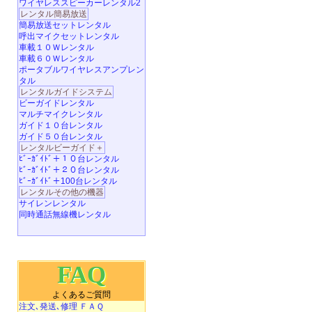
ワイヤレススピーカーレンタル2
レンタル簡易放送
簡易放送セットレンタル
呼出マイクセットレンタル
車載１０Ｗレンタル
車載６０Ｗレンタル
ポータブルワイヤレスアンプレン
タル
レンタルガイドシステム
ビーガイドレンタル
マルチマイクレンタル
ガイド１０台レンタル
ガイド５０台レンタル
レンタルビーガイド＋
ﾋﾞｰｶﾞｲﾄﾞ＋１０台レンタル
ﾋﾞｰｶﾞｲﾄﾞ＋２０台レンタル
ﾋﾞｰｶﾞｲﾄﾞ＋100台レンタル
レンタルその他の機器
サイレンレンタル
同時通話無線機レンタル
FAQ
よくあるご質問
注文､発送､修理 ＦＡＱ