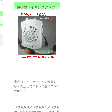
→
超小型ワイヤレスアンプ
音声コミュニケーション獲得で
QOL向上してストレス解消
2026
年8月3日
パワギガＭ／パワギガＥ／パワギ