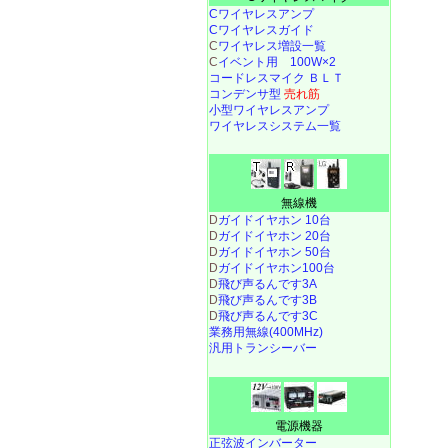
Cワイヤレスアンプ
Cワイヤレスガイド
C
ワイヤレス増設一覧
C
イベント用 100W×2
コードレスマイク ＢＬＴ
コンデンサ型
売れ筋
小型ワイヤレスアンプ
ワイヤレスシステム一覧
無線機
D
ガイドイヤホン 10台
D
ガイドイヤホン 20台
D
ガイドイヤホン 50台
D
ガイドイヤホン100台
D
飛び声るんです3A
D
飛び声るんです3B
D
飛び声るんです3C
業務用無線(400MHz)
汎用トランシーバー
電源機器
正弦波インバーター