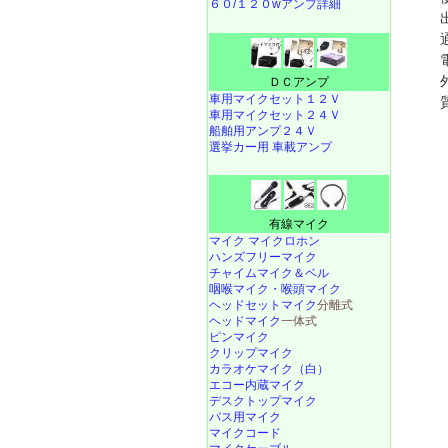
６０/１２０wアンプ詳細
ＤＣアンプ
車用マイクセット１２Ｖ
車用マイクセット２４Ｖ
船舶用アンプ２４Ｖ
選挙カー用 車載アンプ
有線マイク
マイク マイクロホン
ハンズフリーマイク
チャイムマイク＆ベル
咽喉マイク・喉頭マイク
ヘッドセットマイク
分離式
ヘッドマイク
一体式
ピンマイク
クリップマイク
カラオケマイク（白）
エコー内蔵マイク
デスクトップマイク
バス用マイク
マイクコード