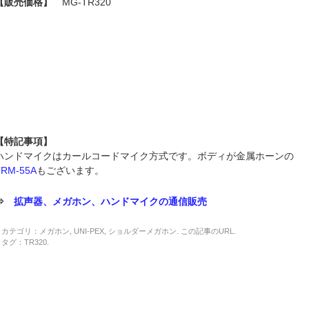
【販売価格】
MG-TR320
【特記事項】
ハンドマイクはカールコードマイク方式です。ボディが金属ホーンの
TRM-55A
もございます。
⇒
拡声器、メガホン、ハンドマイクの通信販売
カテゴリ：
メガホン
,
UNI-PEX
,
ショルダーメガホン
. この記事の
URL
.
タグ：
TR320
.