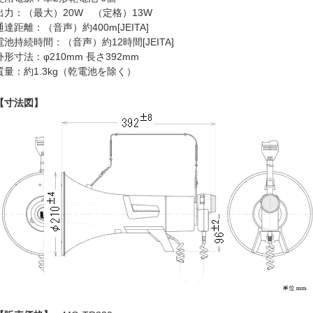
出力：（最大）20W （定格）13W
通達距離：（音声）約400m[JEITA]
電池持続時間：（音声）約12時間[JEITA]
外形寸法：φ210mm 長さ392mm
質量：約1.3kg（乾電池を除く）
【寸法図】