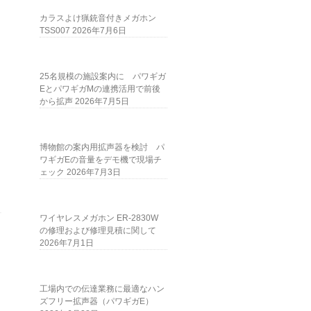
カラスよけ猟銃音付きメガホン
TSS007
2026年7月6日
25名規模の施設案内に パワギガ
EとパワギガMの連携活用で前後
から拡声
2026年7月5日
博物館の案内用拡声器を検討 パ
ワギガEの音量をデモ機で現場チ
ェック
2026年7月3日
ワイヤレスメガホン ER-2830W
の修理および修理見積に関して
2026年7月1日
工場内での伝達業務に最適なハン
ズフリー拡声器（パワギガE）