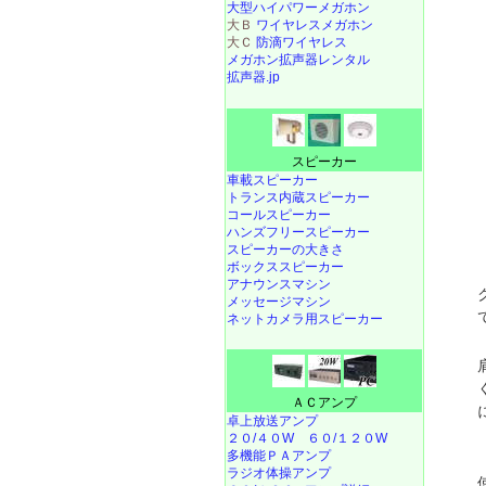
大型ハイパワーメガホン
大Ｂ
ワイヤレスメガホン
大Ｃ
防滴ワイヤレス
メガホン拡声器レンタル
拡声器.jp
スピーカー
車載スピーカー
トランス内蔵スピーカー
コールスピーカー
ハンズフリースピーカー
スピーカーの大きさ
ボックススピーカー
アナウンスマシン
メッセージマシン
ネットカメラ用スピーカー
ＡＣアンプ
卓上放送アンプ
２０/４０W
６０/１２０W
多機能ＰＡアンプ
ラジオ体操アンプ