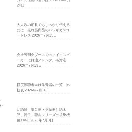
ガＳの性能の違いは？
2026年7月
24日
大人数の朝礼でもしっかり伝える
には 売れ筋商品のパワギガMコ
ードレス
2026年7月15日
会社説明会ブースでのマイクスピ
ーカーに好適／レンタルも対応
2026年7月13日
軽度難聴者向け集音器の一覧、比
較表
2026年7月10日
し
0
助聴器（集音器・拡聴器）聴太
郎、聴子、聴吉シリーズの後継機
種 HA-6
2026年7月8日