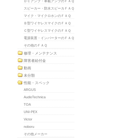
ＤＣアンプ・車載アンプのＦＡＱ
スピーカー・防水スピーカＦＡＱ
マイク・マイクロホンのＦＡＱ
Ｂ型ワイヤレスマイクのＦＡＱ
Ｃ型ワイヤレスマイクのＦＡＱ
電源装置・インバーターのＦＡＱ
その他のＦＡＱ
修理・メンテナンス
障害者給付金
動画
未分類
性能・スペック
ARGUS
AudioTechnica
TOA
UNI-PEX
Victor
noboru
その他メーカー