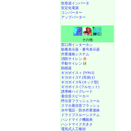
矩形波インバータ
安定化電源
コンバーター
アップバーター
その他
窓口用インターホン
順番表示器・番号表示器
作業連絡システム
消防サイレン
赤
手動サイレン
緑
助聴器
ギガボイス＋ (ﾜｲﾔﾚｽ)
ギガボイスY (耳掛け)
ギガボイスN (ネック型)
ギガボイス (フルセット)
誘導棒ハイグレード
着信音スピーカー
呼出音フラッシュコール
スマホ着信音フラッシュ
水中電話
・
防水作業連絡
ドライブスルーシステム
ハンドマイク機能表
ハンドマイク大きさ
電気式人工喉頭