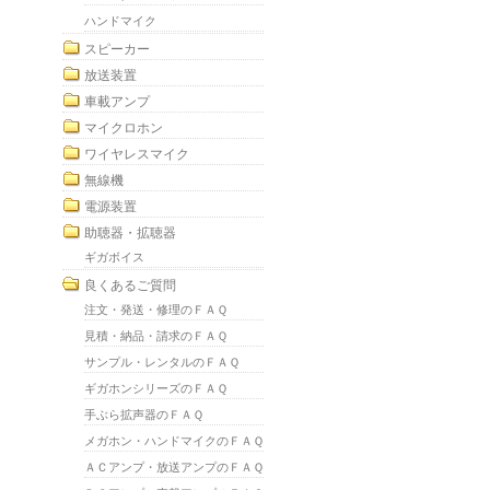
ハンドマイク
スピーカー
放送装置
車載アンプ
マイクロホン
ワイヤレスマイク
無線機
電源装置
助聴器・拡聴器
ギガボイス
良くあるご質問
注文・発送・修理のＦＡＱ
見積・納品・請求のＦＡＱ
サンプル・レンタルのＦＡＱ
ギガホンシリーズのＦＡＱ
手ぶら拡声器のＦＡＱ
メガホン・ハンドマイクのＦＡＱ
ＡＣアンプ・放送アンプのＦＡＱ