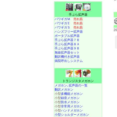
手ぶら拡声器
パワギガＭ
売れ筋
パワギガＥ
売れ筋
パワギガＳ
売れ筋
2
ハンズフリー拡声器
ポータブル拡声器
手ぶら拡声器７Ｂ
手ぶら拡声器８Ａ
手ぶら拡声器９Ｂ
無線拡声器セット
翻訳機付き拡声器
病院呼出しシステム
トランジスタメガホン
メガホン､拡声器の一覧
翻訳メガホン
小型
多機能メガホン
小型
録音メガホン
小型
防水メガホン
小型
非常用メガホン
小型
ハンドメガホン
小型ショルダーメガホン