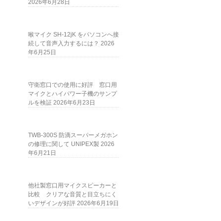
2026年6月28日
喉マイク SH-12jK をパソコンへ接
続して音声入力するには？
2026
年6月25日
守衛窓口での使用に好評 窓口用
マイクとハイパワー子機のサンプ
ルを検証
2026年6月23日
TWB-300S 防滴スーパーメガホン
の修理に関して UNIPEX製
2026
年6月21日
他社製窓口用マイクスピーカーと
比較 クリアな音質と目立ちにく
いデザインが好評
2026年6月19日