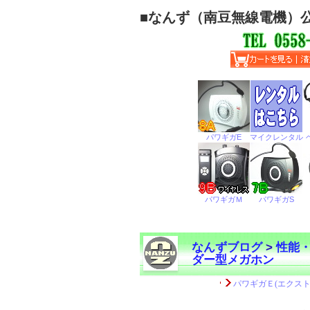
■
なんず（南豆無線電機）
なんずブログ
>
性能
ダー型メガホン
←