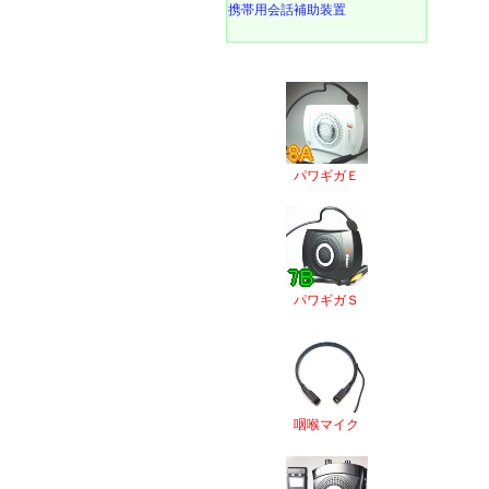
携帯用会話補助装置
パワギガＥ
パワギガＳ
咽喉マイク