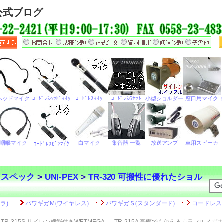
公式ブログ
・スペック
>
UNI-PEX
>
TR-320 可搬性に優れたショル
TR-315S サイレン機能付きWETMEGA
TR-215A 豪雨でも使えるカラフルメガ