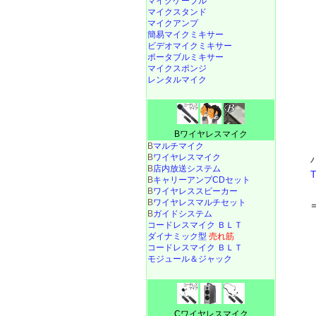
マイクケーブル
マイクスタンド
マイクアンプ
簡易マイクミキサー
ビデオマイクミキサー
ポータブルミキサー
マイクスポンジ
レンタルマイク
Bワイヤレスマイク
B
マルチマイク
B
ワイヤレスマイク
B
店内放送システム
B
キャリーアンプCDセット
B
ワイヤレススピーカー
B
ワイヤレスマルチセット
B
ガイドシステム
コードレスマイク ＢＬＴ
ダイナミック型
売れ筋
コードレスマイク ＢＬＴ
モジュール＆ジャック
Cワイヤレスマイク