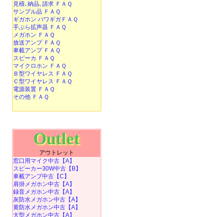
見積､納品､請求 ＦＡＱ
サンプル品 ＦＡＱ
ギガホン パワギガＦＡＱ
手ぶら拡声器 ＦＡＱ
メガホン ＦＡＱ
放送アンプ ＦＡＱ
車載アンプ ＦＡＱ
スピーカ ＦＡＱ
マイクロホン ＦＡＱ
Ｂ型ワイヤレス ＦＡＱ
Ｃ型ワイヤレス ＦＡＱ
電源装置 ＦＡＱ
その他 ＦＡＱ
Outlet
アウトレット
窓口用マイク中古【A】
スピーカー30W中古【B】
車載アンプ中古【C】
肩掛メガホン中古【A】
録音メガホン中古【A】
灰防水メガホン中古【A】
黄防水メガホン中古【A】
大型メガホン中古【A】