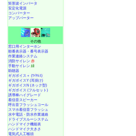
矩形波インバータ
安定化電源
コンバーター
アップバーター
その他
窓口用インターホン
順番表示器・番号表示器
作業連絡システム
消防サイレン
赤
手動サイレン
緑
助聴器
ギガボイス＋ (ﾜｲﾔﾚｽ)
ギガボイスY (耳掛け)
ギガボイスN (ネック型)
ギガボイス (フルセット)
誘導棒ハイグレード
着信音スピーカー
呼出音フラッシュコール
スマホ着信音フラッシュ
水中電話
・
防水作業連絡
ドライブスルーシステム
ハンドマイク機能表
ハンドマイク大きさ
電気式人工喉頭