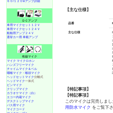
６０/１２０wアンプ詳細
【主な仕様】
ＤＣアンプ
品番
車用マイクセット１２Ｖ
車用マイクセット２４Ｖ
主な仕様
船舶用アンプ２４Ｖ
選挙カー用 車載アンプ
有線マイク
マイク マイクロホン
ハンズフリーマイク
チャイムマイク＆ベル
咽喉マイク・喉頭マイク
ヘッドセットマイク
分離式
ヘッドマイク
一体式
ピンマイク
【特記事項】
クリップマイク
カラオケマイク（白）
【特記事項】
エコー内蔵マイク
このマイクは完売しまし
デスクトップマイク
バス用マイク
用防水マイク
をご覧下
マイクコード