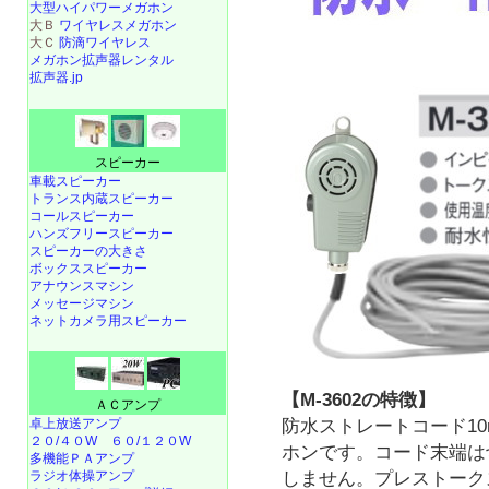
大型ハイパワーメガホン
大Ｂ
ワイヤレスメガホン
大Ｃ
防滴ワイヤレス
メガホン拡声器レンタル
拡声器.jp
スピーカー
車載スピーカー
トランス内蔵スピーカー
コールスピーカー
ハンズフリースピーカー
スピーカーの大きさ
ボックススピーカー
アナウンスマシン
メッセージマシン
ネットカメラ用スピーカー
【M-3602の特徴】
ＡＣアンプ
防水ストレートコード1
卓上放送アンプ
２０/４０W
６０/１２０W
ホンです。コード末端は
多機能ＰＡアンプ
しません。プレストーク
ラジオ体操アンプ