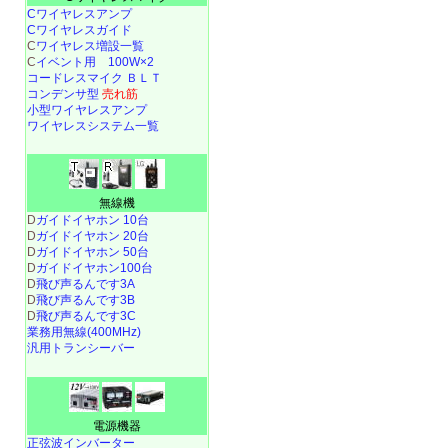
Cワイヤレスアンプ
Cワイヤレスガイド
C
ワイヤレス増設一覧
C
イベント用 100W×2
コードレスマイク ＢＬＴ
コンデンサ型
売れ筋
小型ワイヤレスアンプ
ワイヤレスシステム一覧
無線機
D
ガイドイヤホン 10台
D
ガイドイヤホン 20台
D
ガイドイヤホン 50台
D
ガイドイヤホン100台
D
飛び声るんです3A
D
飛び声るんです3B
D
飛び声るんです3C
業務用無線(400MHz)
汎用トランシーバー
電源機器
正弦波インバーター