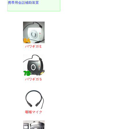
携帯用会話補助装置
パワギガＥ
パワギガＳ
咽喉マイク