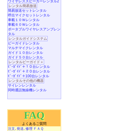
ワイヤレススピーカーレンタル2
レンタル簡易放送
簡易放送セットレンタル
呼出マイクセットレンタル
車載１０Ｗレンタル
車載６０Ｗレンタル
ポータブルワイヤレスアンプレン
タル
レンタルガイドシステム
ビーガイドレンタル
マルチマイクレンタル
ガイド１０台レンタル
ガイド５０台レンタル
レンタルビーガイド＋
ﾋﾞｰｶﾞｲﾄﾞ＋１０台レンタル
ﾋﾞｰｶﾞｲﾄﾞ＋２０台レンタル
ﾋﾞｰｶﾞｲﾄﾞ＋100台レンタル
レンタルその他の機器
サイレンレンタル
同時通話無線機レンタル
FAQ
よくあるご質問
注文､発送､修理 ＦＡＱ