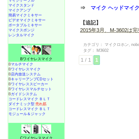
マイクケーブル
マイクスタンド
⇒
マイク ヘッドマイ
マイクアンプ
簡易マイクミキサー
ビデオマイクミキサー
【追記】
ポータブルミキサー
2015年3月、M-3602
マイクスポンジ
レンタルマイク
カテゴリ：
マイクロホン
,
nob
タグ：
M3602
Bワイヤレスマイク
1 / 1
1
B
マルチマイク
B
ワイヤレスマイク
B
店内放送システム
B
キャリーアンプCDセット
B
ワイヤレススピーカー
B
ワイヤレスマルチセット
B
ガイドシステム
コードレスマイク ＢＬＴ
ダイナミック型
売れ筋
コードレスマイク ＢＬＴ
モジュール＆ジャック
Cワイヤレスマイク