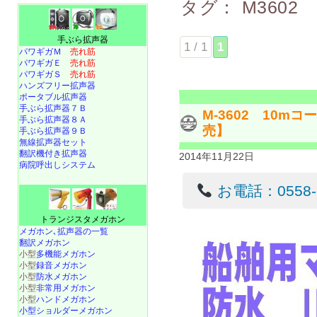
タグ：
M3602
手ぶら拡声器
1 / 1
1
パワギガＭ
売れ筋
パワギガＥ
売れ筋
パワギガＳ
売れ筋
ハンズフリー拡声器
ポータブル拡声器
手ぶら拡声器７Ｂ
M-3602 10
手ぶら拡声器８Ａ
売】
手ぶら拡声器９Ｂ
無線拡声器セット
翻訳機付き拡声器
2014年11月22日
病院呼出しシステム
お電話：0558-22
トランジスタメガホン
メガホン､拡声器の一覧
翻訳メガホン
小型
多機能メガホン
小型
録音メガホン
小型
防水メガホン
小型
非常用メガホン
小型
ハンドメガホン
小型ショルダーメガホン