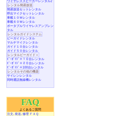
ワイヤレススピーカーレンタル2
レンタル簡易放送
簡易放送セットレンタル
呼出マイクセットレンタル
車載１０Ｗレンタル
車載６０Ｗレンタル
ポータブルワイヤレスアンプレン
タル
レンタルガイドシステム
ビーガイドレンタル
マルチマイクレンタル
ガイド１０台レンタル
ガイド５０台レンタル
レンタルビーガイド＋
ﾋﾞｰｶﾞｲﾄﾞ＋１０台レンタル
ﾋﾞｰｶﾞｲﾄﾞ＋２０台レンタル
ﾋﾞｰｶﾞｲﾄﾞ＋100台レンタル
レンタルその他の機器
サイレンレンタル
同時通話無線機レンタル
FAQ
よくあるご質問
注文､発送､修理 ＦＡＱ