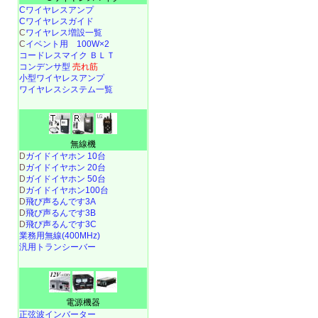
Cワイヤレスアンプ
Cワイヤレスガイド
C
ワイヤレス増設一覧
C
イベント用 100W×2
コードレスマイク ＢＬＴ
コンデンサ型
売れ筋
小型ワイヤレスアンプ
ワイヤレスシステム一覧
無線機
D
ガイドイヤホン 10台
D
ガイドイヤホン 20台
D
ガイドイヤホン 50台
D
ガイドイヤホン100台
D
飛び声るんです3A
D
飛び声るんです3B
D
飛び声るんです3C
業務用無線(400MHz)
汎用トランシーバー
電源機器
正弦波インバーター