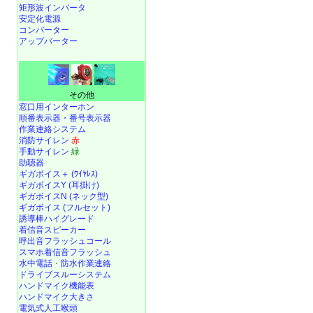
矩形波インバータ
安定化電源
コンバーター
アップバーター
その他
窓口用インターホン
順番表示器・番号表示器
作業連絡システム
消防サイレン
赤
手動サイレン
緑
助聴器
ギガボイス＋ (ﾜｲﾔﾚｽ)
ギガボイスY (耳掛け)
ギガボイスN (ネック型)
ギガボイス (フルセット)
誘導棒ハイグレード
着信音スピーカー
呼出音フラッシュコール
スマホ着信音フラッシュ
水中電話
・
防水作業連絡
ドライブスルーシステム
ハンドマイク機能表
ハンドマイク大きさ
電気式人工喉頭