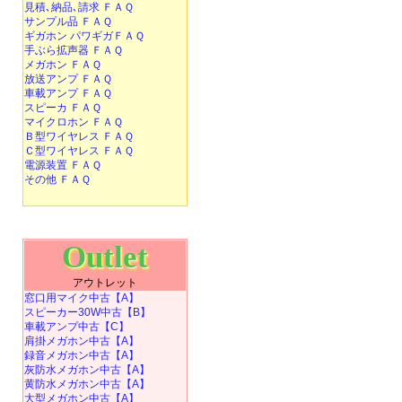
見積､納品､請求 ＦＡＱ
サンプル品 ＦＡＱ
ギガホン パワギガＦＡＱ
手ぶら拡声器 ＦＡＱ
メガホン ＦＡＱ
放送アンプ ＦＡＱ
車載アンプ ＦＡＱ
スピーカ ＦＡＱ
マイクロホン ＦＡＱ
Ｂ型ワイヤレス ＦＡＱ
Ｃ型ワイヤレス ＦＡＱ
電源装置 ＦＡＱ
その他 ＦＡＱ
Outlet
アウトレット
窓口用マイク中古【A】
スピーカー30W中古【B】
車載アンプ中古【C】
肩掛メガホン中古【A】
録音メガホン中古【A】
灰防水メガホン中古【A】
黄防水メガホン中古【A】
大型メガホン中古【A】