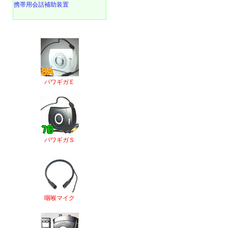
携帯用会話補助装置
パワギガＥ
パワギガＳ
咽喉マイク