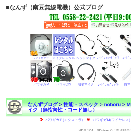
■
なんず（南豆無線電機）公式ブログ
なんずブログ
>
性能・スペック
>
noboru
>
M
イク（無指向性・コード無し）
←
NDS-104 SDカードに直接録