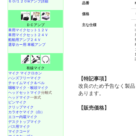
６０/１２０wアンプ詳細
品番
価格
ＤＣアンプ
主な仕様
車用マイクセット１２Ｖ
車用マイクセット２４Ｖ
船舶用アンプ２４Ｖ
選挙カー用 車載アンプ
有線マイク
マイク マイクロホン
【特記事項】
ハンズフリーマイク
チャイムマイク＆ベル
改良のため予告なく製品
咽喉マイク・喉頭マイク
あります。
ヘッドセットマイク
分離式
ヘッドマイク
一体式
ピンマイク
【販売価格】
クリップマイク
カラオケマイク（白）
エコー内蔵マイク
デスクトップマイク
バス用マイク
マイクコード