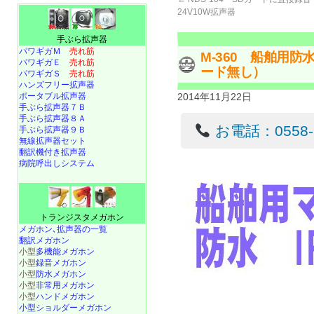
24V10W拡声器
手ぶら拡声器
パワギガＭ
売れ筋
M-360 船舶用
パワギガＥ
売れ筋
ード無し）
パワギガＳ
売れ筋
ハンズフリー拡声器
ポータブル拡声器
2014年11月22日
手ぶら拡声器７Ｂ
手ぶら拡声器８Ａ
お電話：0558-22
手ぶら拡声器９Ｂ
無線拡声器セット
翻訳機付き拡声器
病院呼出しシステム
トランジスタメガホン
メガホン､拡声器の一覧
翻訳メガホン
小型
多機能メガホン
小型
録音メガホン
小型
防水メガホン
小型
非常用メガホン
小型
ハンドメガホン
小型ショルダーメガホン