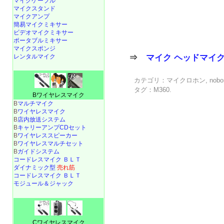
マイクケーブル
マイクスタンド
マイクアンプ
簡易マイクミキサー
ビデオマイクミキサー
ポータブルミキサー
マイクスポンジ
⇒
マイク ヘッドマイ
レンタルマイク
カテゴリ：
マイクロホン
,
nobo
タグ：
M360
.
Bワイヤレスマイク
B
マルチマイク
B
ワイヤレスマイク
B
店内放送システム
B
キャリーアンプCDセット
B
ワイヤレススピーカー
B
ワイヤレスマルチセット
B
ガイドシステム
コードレスマイク ＢＬＴ
ダイナミック型
売れ筋
コードレスマイク ＢＬＴ
モジュール＆ジャック
Cワイヤレスマイク