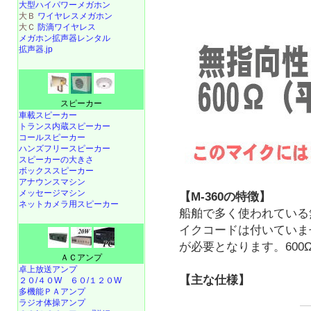
大型ハイパワーメガホン
大Ｂ
ワイヤレスメガホン
大Ｃ
防滴ワイヤレス
メガホン拡声器レンタル
拡声器.jp
スピーカー
車載スピーカー
トランス内蔵スピーカー
コールスピーカー
ハンズフリースピーカー
スピーカーの大きさ
ボックススピーカー
アナウンスマシン
メッセージマシン
【M-360の特徴】
ネットカメラ用スピーカー
船舶で多く使われている
イクコードは付いていま
が必要となります。600
ＡＣアンプ
卓上放送アンプ
【主な仕様】
２０/４０W
６０/１２０W
多機能ＰＡアンプ
ラジオ体操アンプ