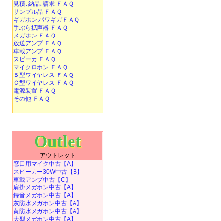
見積､納品､請求 ＦＡＱ
サンプル品 ＦＡＱ
ギガホン パワギガＦＡＱ
手ぶら拡声器 ＦＡＱ
メガホン ＦＡＱ
放送アンプ ＦＡＱ
車載アンプ ＦＡＱ
スピーカ ＦＡＱ
マイクロホン ＦＡＱ
Ｂ型ワイヤレス ＦＡＱ
Ｃ型ワイヤレス ＦＡＱ
電源装置 ＦＡＱ
その他 ＦＡＱ
Outlet
アウトレット
窓口用マイク中古【A】
スピーカー30W中古【B】
車載アンプ中古【C】
肩掛メガホン中古【A】
録音メガホン中古【A】
灰防水メガホン中古【A】
黄防水メガホン中古【A】
大型メガホン中古【A】