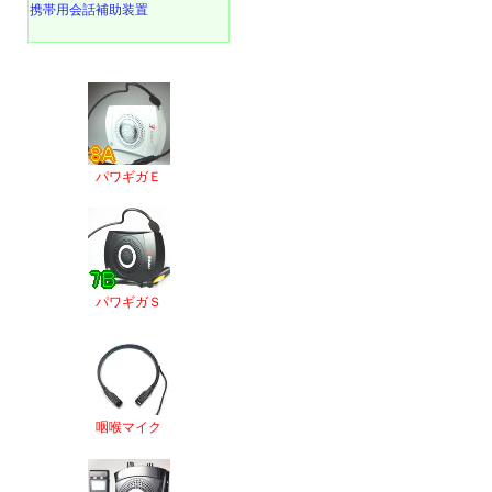
携帯用会話補助装置
パワギガＥ
パワギガＳ
咽喉マイク