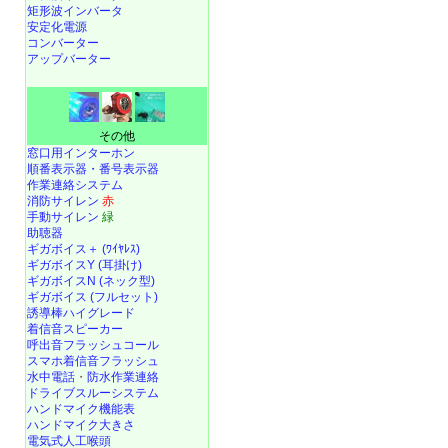
矩形波インバータ
安定化電源
コンバーター
アップバーター
その他
窓口用インターホン
順番表示器・番号表示器
作業連絡システム
消防サイレン
赤
手動サイレン
緑
助聴器
ギガボイス＋ (ﾜｲﾔﾚｽ)
ギガボイスY (耳掛け)
ギガボイスN (ネック型)
ギガボイス (フルセット)
誘導棒ハイグレード
着信音スピーカー
呼出音フラッシュコール
スマホ着信音フラッシュ
水中電話
・
防水作業連絡
ドライブスルーシステム
ハンドマイク機能表
ハンドマイク大きさ
電気式人工喉頭