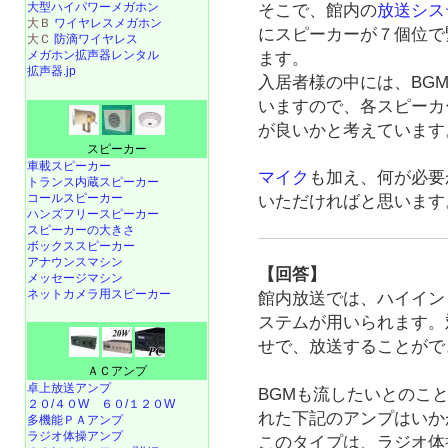
大型ハイパワーメガホン
そこで、館内の
放送シス
大Ｂ
ワイヤレスメガホン
にスピーカーが７個位で
大Ｃ
防滴ワイヤレス
メガホン拡声器レンタル
ます。
拡声器.jp
入居者様の中には、BG
いますので、各スピーカ
が良いかと考えています
スピーカー
車載スピーカー
マイク
も加え、何が必要
トランス内蔵スピーカー
コールスピーカー
いただければと思います
ハンズフリースピーカー
スピーカーの大きさ
ボックススピーカー
アナウンスマシン
【回答】
メッセージマシン
ネットカメラ用スピーカー
館内放送では、ハイイン
ステムが用いられます。
せで、放送することがで
ＡＣアンプ
卓上放送アンプ
BGMも流したいとのこ
２０/４０W
６０/１２０W
れた下記のアンプはいか
多機能ＰＡアンプ
ラジオ体操アンプ
このタイプは、ラジオ体