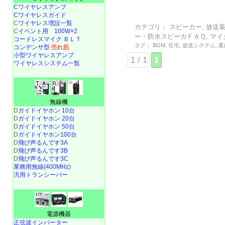
Cワイヤレスアンプ
Cワイヤレスガイド
C
ワイヤレス増設一覧
カテゴリ：
スピーカー
,
放送
C
イベント用 100W×2
ー・防水スピーカＦＡＱ
,
マイ
コードレスマイク ＢＬＴ
タグ：
BGM
,
住宅
,
放送システム
,
案
コンデンサ型
売れ筋
小型ワイヤレスアンプ
1 / 1
1
ワイヤレスシステム一覧
無線機
D
ガイドイヤホン 10台
D
ガイドイヤホン 20台
D
ガイドイヤホン 50台
D
ガイドイヤホン100台
D
飛び声るんです3A
D
飛び声るんです3B
D
飛び声るんです3C
業務用無線(400MHz)
汎用トランシーバー
電源機器
正弦波インバーター