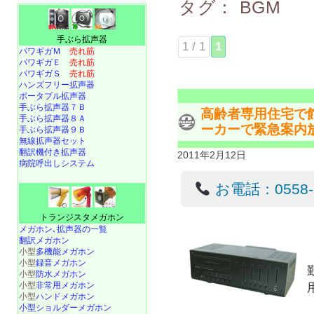
タグ：
BGM
手ぶら拡声器
1 / 1
1
パワギガＭ
売れ筋
パワギガＥ
売れ筋
パワギガＳ
売れ筋
ハンズフリー拡声器
ポータブル拡声器
手ぶら拡声器７Ｂ
高齢者専用住宅で
手ぶら拡声器８Ａ
ーカーで緊急案内
手ぶら拡声器９Ｂ
無線拡声器セット
翻訳機付き拡声器
2011年2月12日
病院呼出しシステム
お電話：0558-22
トランジスタメガホン
メガホン､拡声器の一覧
翻訳メガホン
小型
多機能メガホン
小型
録音メガホン
小型
防水メガホン
小型
非常用メガホン
小型
ハンドメガホン
小型ショルダーメガホン