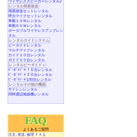
ワイヤレススピーカーレンタル2
レンタル簡易放送
簡易放送セットレンタル
呼出マイクセットレンタル
車載１０Ｗレンタル
車載６０Ｗレンタル
ポータブルワイヤレスアンプレン
タル
レンタルガイドシステム
ビーガイドレンタル
マルチマイクレンタル
ガイド１０台レンタル
ガイド５０台レンタル
レンタルビーガイド＋
ﾋﾞｰｶﾞｲﾄﾞ＋１０台レンタル
ﾋﾞｰｶﾞｲﾄﾞ＋２０台レンタル
ﾋﾞｰｶﾞｲﾄﾞ＋100台レンタル
レンタルその他の機器
サイレンレンタル
同時通話無線機レンタル
FAQ
よくあるご質問
注文､発送､修理 ＦＡＱ