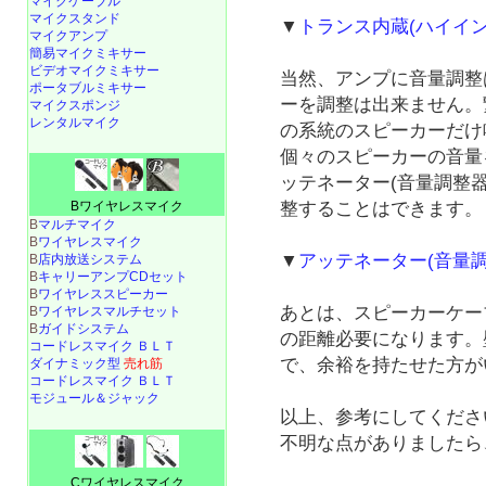
マイクケーブル
マイクスタンド
▼
トランス内蔵(ハイイ
マイクアンプ
簡易マイクミキサー
ビデオマイクミキサー
当然、アンプに音量調整
ポータブルミキサー
ーを調整は出来ません。
マイクスポンジ
レンタルマイク
の系統のスピーカーだけ
個々のスピーカーの音量
ッテネーター(音量調整
整することはできます。
Bワイヤレスマイク
B
マルチマイク
B
ワイヤレスマイク
▼
アッテネーター(音量調
B
店内放送システム
B
キャリーアンプCDセット
B
ワイヤレススピーカー
あとは、スピーカーケー
B
ワイヤレスマルチセット
B
ガイドシステム
の距離必要になります。
コードレスマイク ＢＬＴ
で、余裕を持たせた方が
ダイナミック型
売れ筋
コードレスマイク ＢＬＴ
モジュール＆ジャック
以上、参考にしてくださ
不明な点がありましたら
Cワイヤレスマイク