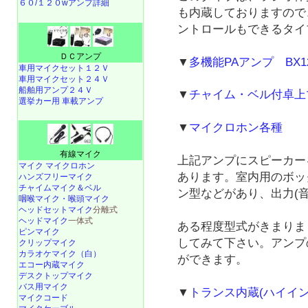
６０/１２０wアンプ詳細
も内蔵しておりますので
ントロールもできるタイ
ＤＣアンプ
▼
多機能PAアンプ BX12
車用マイクセット１２Ｖ
車用マイクセット２４Ｖ
船舶用アンプ２４Ｖ
▼
チャイム・ベル付卓上マ
選挙カー用 車載アンプ
▼
マイクロホン各種
有線マイク
上記アンプにスピーカー
マイク マイクロホン
あります。室内用のボッ
ハンズフリーマイク
チャイムマイク＆ベル
ン型などがあり、出力(
咽喉マイク・喉頭マイク
ヘッドセットマイク
分離式
ヘッドマイク
一体式
ある程度型式がきまりま
ピンマイク
してみて下さい。アンプ
クリップマイク
カラオケマイク（白）
ができます。
エコー内蔵マイク
デスクトップマイク
バス用マイク
▼
トランス内蔵(ハイイ
マイクコード