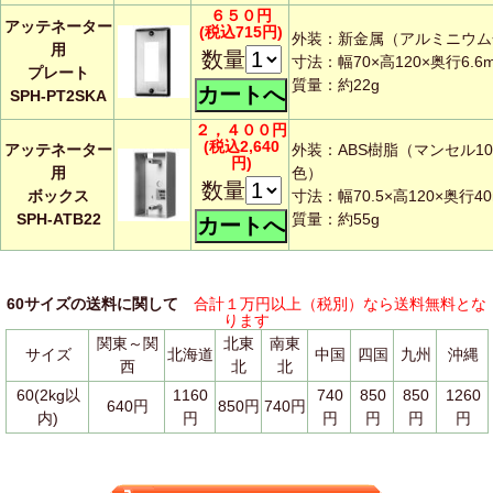
６５０円
アッテネーター
(税込715円)
外装：新金属（アルミニウム
用
数量
寸法：幅70×高120×奥行6.6
プレート
質量：約22g
SPH-PT2SKA
２，４００円
(税込2,640
アッテネーター
外装：ABS樹脂（マンセル10Y
円)
用
色）
数量
ボックス
寸法：幅70.5×高120×奥行4
SPH-ATB22
質量：約55g
60サイズの送料に関して
合計１万円以上（税別）なら送料無料とな
ります
関東～関
北東
南東
サイズ
北海道
中国
四国
九州
沖縄
西
北
北
60(2kg以
1160
740
850
850
1260
640円
850円
740円
内)
円
円
円
円
円