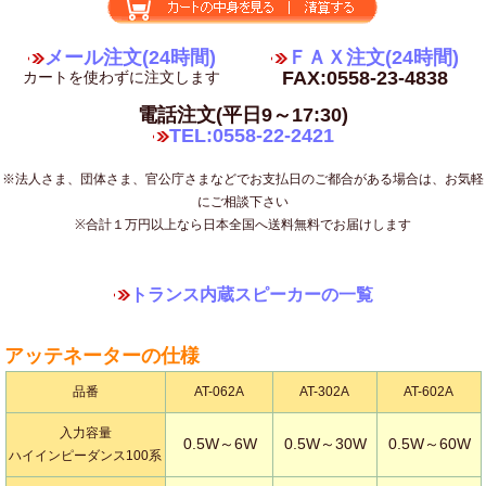
メール注文(24時間)
ＦＡＸ注文(24時間)
FAX:0558-23-4838
カートを使わずに注文します
電話注文(平日9～17:30)
TEL:0558-22-2421
※法人さま、団体さま、官公庁さまなどでお支払日のご都合がある場合は、お気軽
にご相談下さい
※合計１万円以上なら日本全国へ送料無料でお届けします
トランス内蔵スピーカーの一覧
アッテネーターの仕様
品番
AT-062A
AT-302A
AT-602A
入力容量
0.5W～6W
0.5W～30W
0.5W～60W
ハイインピーダンス100系