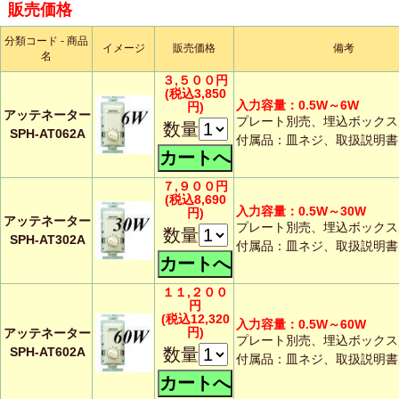
販売価格
分類コード - 商品
イメージ
販売価格
備考
名
３,５００円
(税込3,850
入力容量：0.5W～6W
円)
アッテネーター
プレート別売、埋込ボックス
数量
SPH-AT062A
付属品：皿ネジ、取扱説明書
７,９００円
(税込8,690
入力容量：0.5W～30W
円)
アッテネーター
プレート別売、埋込ボックス
数量
SPH-AT302A
付属品：皿ネジ、取扱説明書
１１,２００
円
(税込12,320
入力容量：0.5W～60W
円)
アッテネーター
プレート別売、埋込ボックス
SPH-AT602A
数量
付属品：皿ネジ、取扱説明書