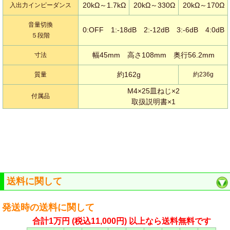
20kΩ～1.7kΩ
20kΩ～330Ω
20kΩ～170Ω
入出力インピーダンス
音量切換
0:OFF 1:-18dB 2:-12dB 3:-6dB 4:0dB
５段階
幅45mm 高さ108mm 奥行56.2mm
寸法
約162g
質量
約236g
M4×25皿ねじ×2
付属品
取扱説明書×1
送料に関して
発送時の送料に関して
合計1万円
(税込11,000円)
以上なら送料無料です