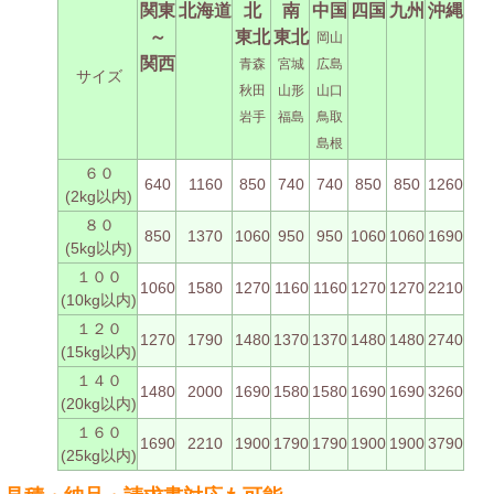
関東
北海道
北
南
中国
四国
九州
沖縄
～
東北
東北
岡山
関西
青森
宮城
広島
サイズ
秋田
山形
山口
岩手
福島
鳥取
島根
６０
640
1160
850
740
740
850
850
1260
(2kg以内)
８０
850
1370
1060
950
950
1060
1060
1690
(5kg以内)
１００
1060
1580
1270
1160
1160
1270
1270
2210
(10kg以内)
１２０
1270
1790
1480
1370
1370
1480
1480
2740
(15kg以内)
１４０
1480
2000
1690
1580
1580
1690
1690
3260
(20kg以内)
１６０
1690
2210
1900
1790
1790
1900
1900
3790
(25kg以内)