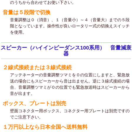
のうちから合わせてお使い下さい。
音量は５段階で切換
音量調整は０（消音）、１（音量小）～４（音量大）までの５段
階となっています。操作性が良いロータリー式の切換えスイッチ
を使用。
スピーカー（ハイインピーダンス100系用） 音量減衰
器
２線式接続または３線式接続
アッテネーターの音量調整ツマミを０の位置にしますと、緊急放
送の場合にもスピーカーから音は出ません。逆に３線式接続の場
合、音量調整ツマミが０の位置でも緊急放送時はスピーカーから
音が出ます。
ボックス、プレートは別売
壁面コネクター用ボックス、コネクター用プレートは別売ですの
でご注意下さい。
１万円以上なら日本全国へ送料無料