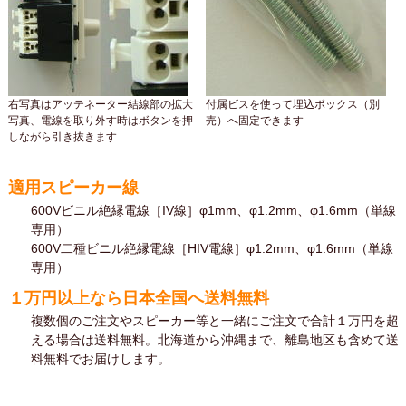
右写真はアッテネーター結線部の拡大
付属ビスを使って埋込ボックス（別
写真、電線を取り外す時はボタンを押
売）へ固定できます
しながら引き抜きます
適用スピーカー線
600Vビニル絶縁電線［IV線］φ1mm、φ1.2mm、φ1.6mm（単線
専用）
600V二種ビニル絶縁電線［HIV電線］φ1.2mm、φ1.6mm（単線
専用）
１万円以上なら日本全国へ送料無料
複数個のご注文やスピーカー等と一緒にご注文で合計１万円を超
える場合は送料無料。北海道から沖縄まで、離島地区も含めて送
料無料でお届けします。