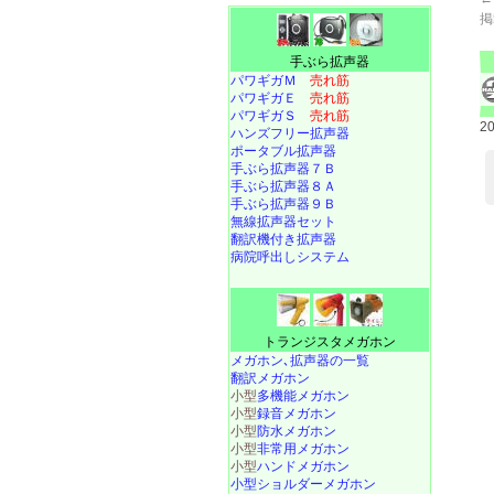
掲
手ぶら拡声器
パワギガＭ
売れ筋
パワギガＥ
売れ筋
パワギガＳ
売れ筋
2
ハンズフリー拡声器
ポータブル拡声器
手ぶら拡声器７Ｂ
手ぶら拡声器８Ａ
手ぶら拡声器９Ｂ
無線拡声器セット
翻訳機付き拡声器
病院呼出しシステム
トランジスタメガホン
メガホン､拡声器の一覧
翻訳メガホン
小型
多機能メガホン
小型
録音メガホン
小型
防水メガホン
小型
非常用メガホン
小型
ハンドメガホン
小型ショルダーメガホン