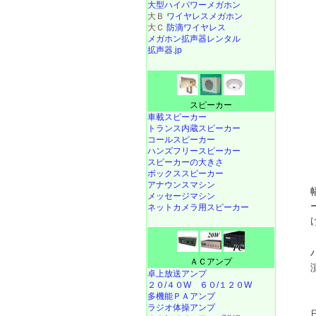
大型ハイパワーメガホン
大Ｂ
ワイヤレスメガホン
大Ｃ
防滴ワイヤレス
メガホン拡声器レンタル
拡声器.jp
スピーカー
車載スピーカー
トランス内蔵スピーカー
コールスピーカー
ハンズフリースピーカー
スピーカーの大きさ
ボックススピーカー
アナウンスマシン
メッセージマシン
ネットカメラ用スピーカー
ＡＣアンプ
卓上放送アンプ
２０/４０W
６０/１２０W
多機能ＰＡアンプ
ラジオ体操アンプ