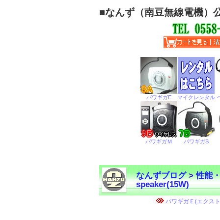
■
なんず（南豆無線電機）
なんずブログ
>
性能
speaker(15W)
←