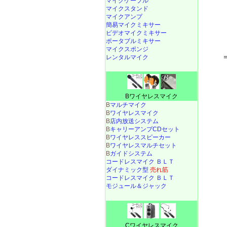
マイクケーブル
マイクスタンド
マイクアンプ
簡易マイクミキサー
ビデオマイクミキサー
ポータブルミキサー
マイクスポンジ
レンタルマイク
Bワイヤレスマイク
B
マルチマイク
B
ワイヤレスマイク
B
店内放送システム
B
キャリーアンプCDセット
B
ワイヤレススピーカー
B
ワイヤレスマルチセット
B
ガイドシステム
コードレスマイク ＢＬＴ
ダイナミック型
売れ筋
コードレスマイク ＢＬＴ
モジュール＆ジャック
Cワイヤレスマイク