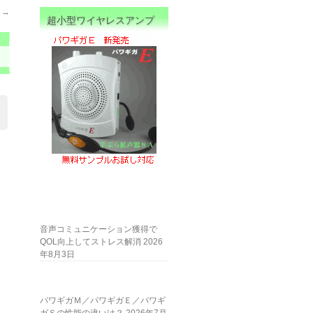
）
→
超小型ワイヤレスアンプ
音声コミュニケーション獲得で
QOL向上してストレス解消
2026
年8月3日
パワギガＭ／パワギガＥ／パワギ