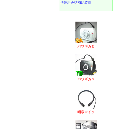
携帯用会話補助装置
パワギガＥ
パワギガＳ
咽喉マイク