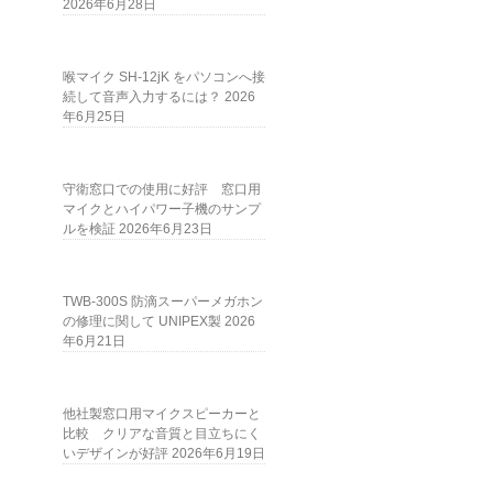
2026年6月28日
喉マイク SH-12jK をパソコンへ接
続して音声入力するには？
2026
年6月25日
守衛窓口での使用に好評 窓口用
マイクとハイパワー子機のサンプ
ルを検証
2026年6月23日
TWB-300S 防滴スーパーメガホン
の修理に関して UNIPEX製
2026
年6月21日
他社製窓口用マイクスピーカーと
比較 クリアな音質と目立ちにく
いデザインが好評
2026年6月19日