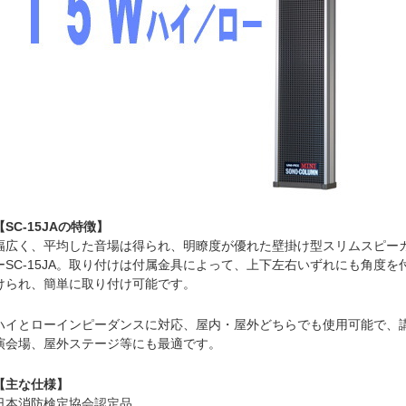
【SC-15JAの特徴】
幅広く、平均した音場は得られ、明瞭度が優れた壁掛け型スリムスピー
ーSC-15JA。取り付けは付属金具によって、上下左右いずれにも角度を
けられ、簡単に取り付け可能です。
ハイとローインピーダンスに対応、屋内・屋外どちらでも使用可能で、
演会場、屋外ステージ等にも最適です。
【主な仕様】
日本消防検定協会認定品