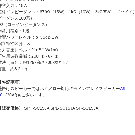
許容入力：15W
定格インピーダンス：670Ω（15W) 1kΩ（10W) 2kΩ(5W) （ハイイ
ピーダンス100系）
8Ω（ローインピーダンス）
非常用種別：L級
音響パワーレベル：p=95dB(1W)
指向特性区分：X
出力音圧レベル：91dB(1W/1m)
再生周波数帯域：200Hz～6kHz
寸法（㎜）：幅125×高さ700×奥行87
質量：約3.2ｋg
【特記事項】
壁掛けスピーカーではハイ／ロー対応のラインアレイスピーカー
AS-
20H
(20W)もございます。
【販売価格】
SPH-SC15JA SPL-SC15JA SP-SC15JA