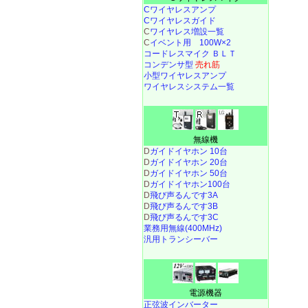
Cワイヤレスアンプ
Cワイヤレスガイド
C
ワイヤレス増設一覧
C
イベント用 100W×2
コードレスマイク ＢＬＴ
コンデンサ型
売れ筋
小型ワイヤレスアンプ
ワイヤレスシステム一覧
無線機
D
ガイドイヤホン 10台
D
ガイドイヤホン 20台
D
ガイドイヤホン 50台
D
ガイドイヤホン100台
D
飛び声るんです3A
D
飛び声るんです3B
D
飛び声るんです3C
業務用無線(400MHz)
汎用トランシーバー
電源機器
正弦波インバーター