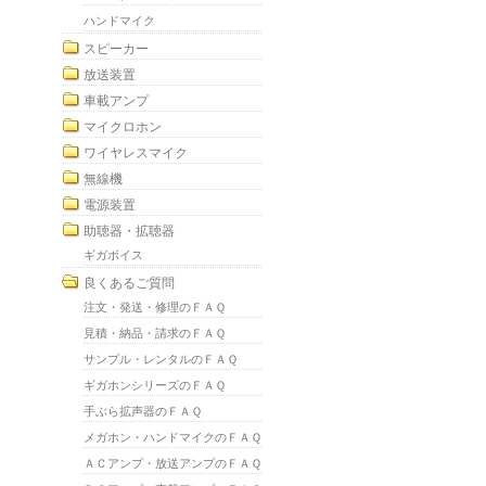
ハンドマイク
スピーカー
放送装置
車載アンプ
マイクロホン
ワイヤレスマイク
無線機
電源装置
助聴器・拡聴器
ギガボイス
良くあるご質問
注文・発送・修理のＦＡＱ
見積・納品・請求のＦＡＱ
サンプル・レンタルのＦＡＱ
ギガホンシリーズのＦＡＱ
手ぶら拡声器のＦＡＱ
メガホン・ハンドマイクのＦＡＱ
ＡＣアンプ・放送アンプのＦＡＱ