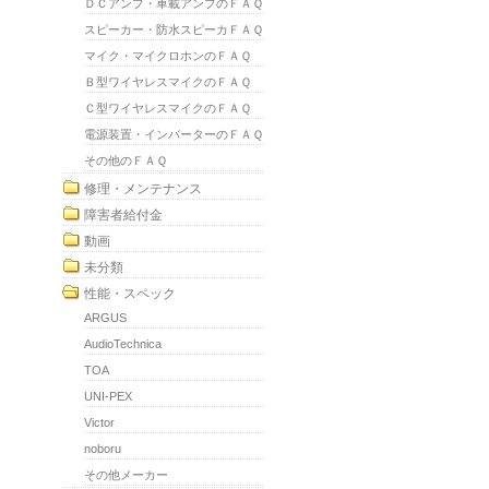
ＤＣアンプ・車載アンプのＦＡＱ
スピーカー・防水スピーカＦＡＱ
マイク・マイクロホンのＦＡＱ
Ｂ型ワイヤレスマイクのＦＡＱ
Ｃ型ワイヤレスマイクのＦＡＱ
電源装置・インバーターのＦＡＱ
その他のＦＡＱ
修理・メンテナンス
障害者給付金
動画
未分類
性能・スペック
ARGUS
AudioTechnica
TOA
UNI-PEX
Victor
noboru
その他メーカー