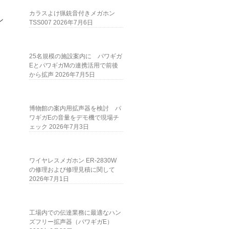
カラスよけ猟銃音付きメガホン
ン
TSS007
2026年7月6日
25名規模の施設案内に パワギガ
EとパワギガMの連携活用で前後
から拡声
2026年7月5日
博物館の案内用拡声器を検討 パ
ワギガEの音量をデモ機で現場チ
ェック
2026年7月3日
ワイヤレスメガホン ER-2830W
の修理および修理見積に関して
2026年7月1日
工場内での伝達業務に最適なハン
ズフリー拡声器（パワギガE）