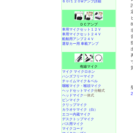
６０/１２０wアンプ詳細
ＤＣアンプ
車用マイクセット１２Ｖ
車用マイクセット２４Ｖ
船舶用アンプ２４Ｖ
選挙カー用 車載アンプ
有線マイク
マイク マイクロホン
ハンズフリーマイク
チャイムマイク＆ベル
咽喉マイク・喉頭マイク
ヘッドセットマイク
分離式
ヘッドマイク
一体式
ピンマイク
クリップマイク
カラオケマイク（白）
エコー内蔵マイク
デスクトップマイク
バス用マイク
マイクコード