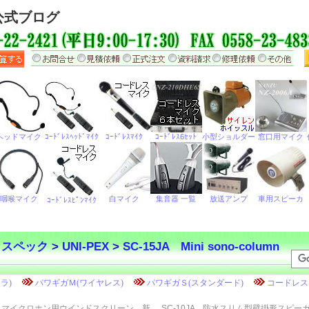
公式ブログ
・スペック
>
UNI-PEX
>
SC-15JA Mini sono-column
マイクロホン用ウインドスクリーン 新
SC-10JA 防水スリム型壁掛形スピー