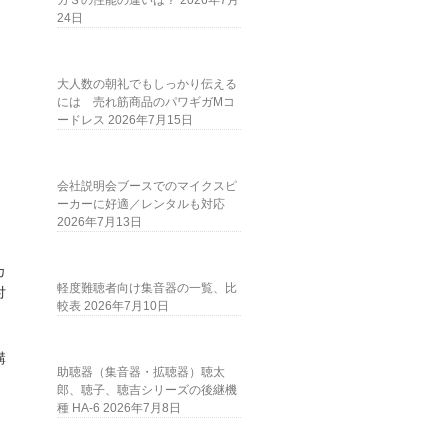
ガＳの性能の違いは？
2026年7月
24日
大人数の朝礼でもしっかり伝える
には 売れ筋商品のパワギガMコ
ードレス
2026年7月15日
会社説明会ブースでのマイクスピ
ーカーに好適／レンタルも対応
2026年7月13日
カ
軽度難聴者向け集音器の一覧、比
付
較表
2026年7月10日
講
助聴器（集音器・拡聴器）聴太
郎、聴子、聴吉シリーズの後継機
種 HA-6
2026年7月8日