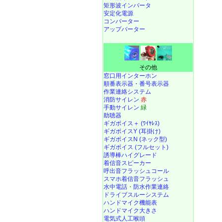
矩形波インバータ
安定化電源
コンバーター
アップバーター
その他
窓口用インターホン
順番表示器・番号表示器
作業連絡システム
消防サイレン
赤
手動サイレン
緑
助聴器
ギガボイス＋ (ﾜｲﾔﾚｽ)
ギガボイスY (耳掛け)
ギガボイスN (ネック型)
ギガボイス (フルセット)
誘導棒ハイグレード
着信音スピーカー
呼出音フラッシュコール
スマホ着信音フラッシュ
水中電話
・
防水作業連絡
ドライブスルーシステム
ハンドマイク機能表
ハンドマイク大きさ
電気式人工喉頭