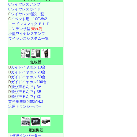
Cワイヤレスアンプ
Cワイヤレスガイド
C
ワイヤレス増設一覧
C
イベント用 100W×2
コードレスマイク ＢＬＴ
コンデンサ型
売れ筋
小型ワイヤレスアンプ
ワイヤレスシステム一覧
無線機
D
ガイドイヤホン 10台
D
ガイドイヤホン 20台
D
ガイドイヤホン 50台
D
ガイドイヤホン100台
D
飛び声るんです3A
D
飛び声るんです3B
D
飛び声るんです3C
業務用無線(400MHz)
汎用トランシーバー
電源機器
正弦波インバーター