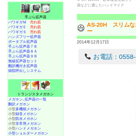
員などに適したハンドマイク
手ぶら拡声器
パワギガＭ
売れ筋
AS-20H スリ
パワギガＥ
売れ筋
ー
パワギガＳ
売れ筋
ハンズフリー拡声器
ポータブル拡声器
2014年12月17日
手ぶら拡声器７Ｂ
手ぶら拡声器８Ａ
お電話：0558-22
手ぶら拡声器９Ｂ
無線拡声器セット
翻訳機付き拡声器
病院呼出しシステム
トランジスタメガホン
メガホン､拡声器の一覧
翻訳メガホン
小型
多機能メガホン
小型
録音メガホン
小型
防水メガホン
小型
非常用メガホン
小型
ハンドメガホン
小型ショルダーメガホン