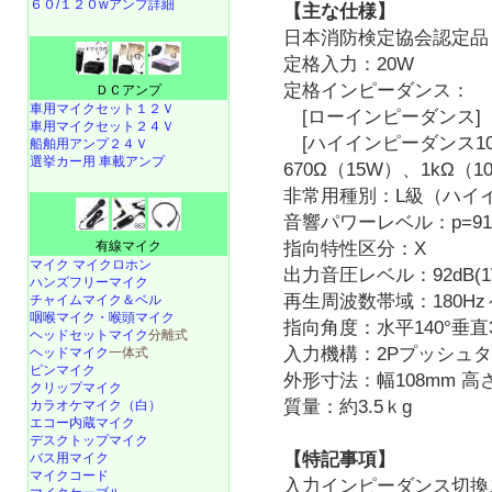
６０/１２０wアンプ詳細
【主な仕様】
日本消防検定協会認定品
定格入力：20W
定格インピーダンス：
ＤＣアンプ
車用マイクセット１２Ｖ
[ローインピーダンス] 
車用マイクセット２４Ｖ
[ハイインピーダンス100
船舶用アンプ２４Ｖ
選挙カー用 車載アンプ
670Ω（15W）、1kΩ（1
非常用種別：L級（ハイイ
音響パワーレベル：p=91d
有線マイク
指向特性区分：X
マイク マイクロホン
出力音圧レベル：92dB(1W
ハンズフリーマイク
再生周波数帯域：180Hz～
チャイムマイク＆ベル
咽喉マイク・喉頭マイク
指向角度：水平140°垂直3
ヘッドセットマイク
分離式
入力機構：2Pプッシュ
ヘッドマイク
一体式
ピンマイク
外形寸法：幅108mm 高さ6
クリップマイク
質量：約3.5ｋg
カラオケマイク（白）
エコー内蔵マイク
デスクトップマイク
【特記事項】
バス用マイク
マイクコード
入力インピーダンス切換