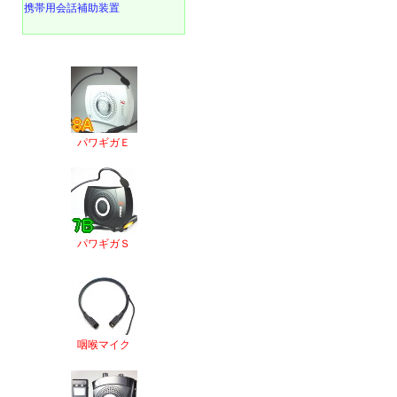
携帯用会話補助装置
パワギガＥ
パワギガＳ
咽喉マイク