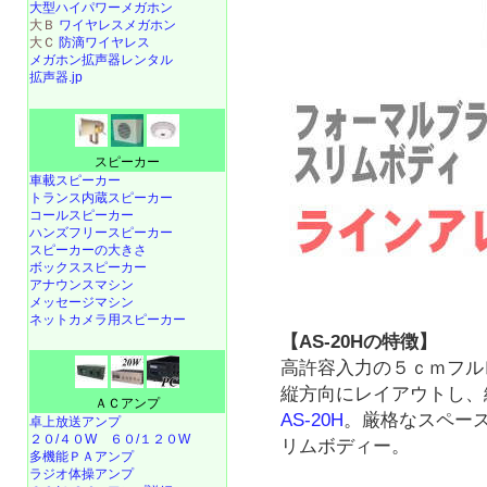
大型ハイパワーメガホン
大Ｂ
ワイヤレスメガホン
大Ｃ
防滴ワイヤレス
メガホン拡声器レンタル
拡声器.jp
スピーカー
車載スピーカー
トランス内蔵スピーカー
コールスピーカー
ハンズフリースピーカー
スピーカーの大きさ
ボックススピーカー
アナウンスマシン
メッセージマシン
ネットカメラ用スピーカー
【AS-20Hの特徴】
高許容入力の５ｃｍフル
縦方向にレイアウトし、
ＡＣアンプ
AS-20H
。厳格なスペー
卓上放送アンプ
２０/４０W
６０/１２０W
リムボディー。
多機能ＰＡアンプ
ラジオ体操アンプ