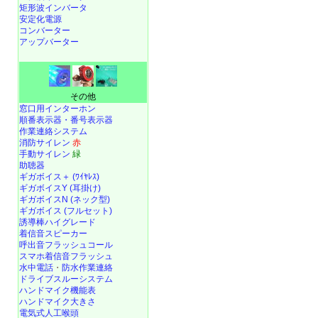
矩形波インバータ
安定化電源
コンバーター
アップバーター
その他
窓口用インターホン
順番表示器・番号表示器
作業連絡システム
消防サイレン
赤
手動サイレン
緑
助聴器
ギガボイス＋ (ﾜｲﾔﾚｽ)
ギガボイスY (耳掛け)
ギガボイスN (ネック型)
ギガボイス (フルセット)
誘導棒ハイグレード
着信音スピーカー
呼出音フラッシュコール
スマホ着信音フラッシュ
水中電話
・
防水作業連絡
ドライブスルーシステム
ハンドマイク機能表
ハンドマイク大きさ
電気式人工喉頭