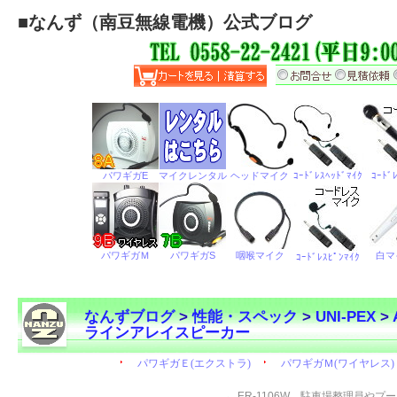
■
なんず（南豆無線電機）公式ブログ
なんずブログ
>
性能・スペック
>
UNI-PEX
>
ラインアレイスピーカー
←
ER-1106W 駐車場整理員やプ