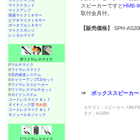
マイクケーブル
スピーカーですと
HMB-8
マイクスタンド
マイクアンプ
取付金具付。
簡易マイクミキサー
ビデオマイクミキサー
ポータブルミキサー
【販売価格】
SPH-AS20
マイクスポンジ
レンタルマイク
Bワイヤレスマイク
B
マルチマイク
B
ワイヤレスマイク
B
店内放送システム
B
キャリーアンプCDセット
B
ワイヤレススピーカー
B
ワイヤレスマルチセット
⇒
ボックススピーカー
B
ガイドシステム
コードレスマイク ＢＬＴ
ダイナミック型
売れ筋
カテゴリ：
スピーカー
,
UNI-P
コードレスマイク ＢＬＴ
タグ：
AS20H
.
モジュール＆ジャック
Cワイヤレスマイク