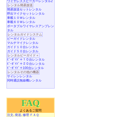
ワイヤレススピーカーレンタル2
レンタル簡易放送
簡易放送セットレンタル
呼出マイクセットレンタル
車載１０Ｗレンタル
車載６０Ｗレンタル
ポータブルワイヤレスアンプレン
タル
レンタルガイドシステム
ビーガイドレンタル
マルチマイクレンタル
ガイド１０台レンタル
ガイド５０台レンタル
レンタルビーガイド＋
ﾋﾞｰｶﾞｲﾄﾞ＋１０台レンタル
ﾋﾞｰｶﾞｲﾄﾞ＋２０台レンタル
ﾋﾞｰｶﾞｲﾄﾞ＋100台レンタル
レンタルその他の機器
サイレンレンタル
同時通話無線機レンタル
FAQ
よくあるご質問
注文､発送､修理 ＦＡＱ