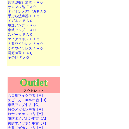
見積､納品､請求 ＦＡＱ
サンプル品 ＦＡＱ
ギガホン パワギガＦＡＱ
手ぶら拡声器 ＦＡＱ
メガホン ＦＡＱ
放送アンプ ＦＡＱ
車載アンプ ＦＡＱ
スピーカ ＦＡＱ
マイクロホン ＦＡＱ
Ｂ型ワイヤレス ＦＡＱ
Ｃ型ワイヤレス ＦＡＱ
電源装置 ＦＡＱ
その他 ＦＡＱ
Outlet
アウトレット
窓口用マイク中古【A】
スピーカー30W中古【B】
車載アンプ中古【C】
肩掛メガホン中古【A】
録音メガホン中古【A】
灰防水メガホン中古【A】
黄防水メガホン中古【A】
大型メガホン中古【A】