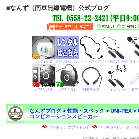
■
なんず（南豆無線電機）公式ブログ
なんずブログ
>
性能・スペック
>
UNI-PEX
>
コンビネーションスピーカー
←
CT-380A ホーン形スピーカー1