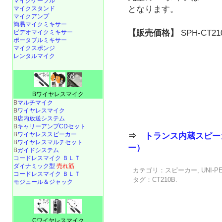
マイクケーブル
となります。
マイクスタンド
マイクアンプ
簡易マイクミキサー
【販売価格】
SPH-CT21
ビデオマイクミキサー
ポータブルミキサー
マイクスポンジ
レンタルマイク
Bワイヤレスマイク
B
マルチマイク
B
ワイヤレスマイク
B
店内放送システム
B
キャリーアンプCDセット
B
ワイヤレススピーカー
⇒
トランス内蔵スピー
B
ワイヤレスマルチセット
ー）
B
ガイドシステム
コードレスマイク ＢＬＴ
ダイナミック型
売れ筋
カテゴリ：
スピーカー
,
UNI-P
コードレスマイク ＢＬＴ
タグ：
CT210B
.
モジュール＆ジャック
Cワイヤレスマイク