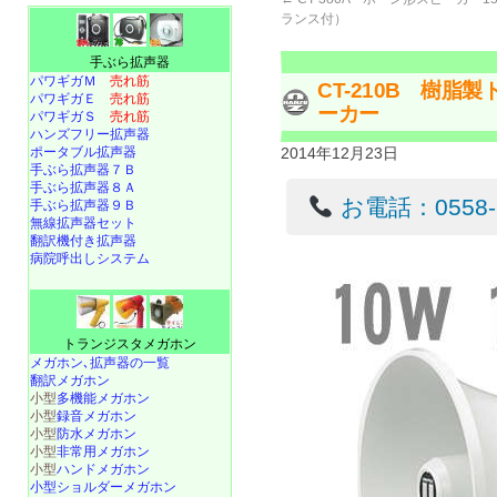
ランス付）
手ぶら拡声器
パワギガＭ
売れ筋
CT-210B 樹
パワギガＥ
売れ筋
ーカー
パワギガＳ
売れ筋
ハンズフリー拡声器
ポータブル拡声器
2014年12月23日
手ぶら拡声器７Ｂ
手ぶら拡声器８Ａ
お電話：0558-22
手ぶら拡声器９Ｂ
無線拡声器セット
翻訳機付き拡声器
病院呼出しシステム
トランジスタメガホン
メガホン､拡声器の一覧
翻訳メガホン
小型
多機能メガホン
小型
録音メガホン
小型
防水メガホン
小型
非常用メガホン
小型
ハンドメガホン
小型ショルダーメガホン