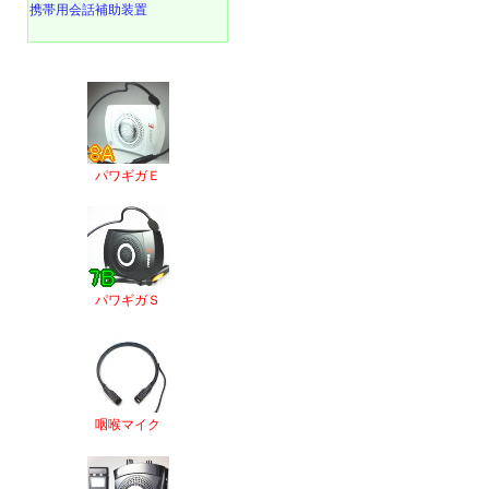
携帯用会話補助装置
パワギガＥ
パワギガＳ
咽喉マイク