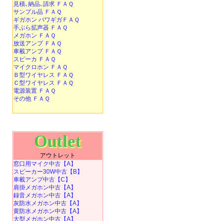
見積､納品､請求 ＦＡＱ
サンプル品 ＦＡＱ
ギガホン パワギガＦＡＱ
手ぶら拡声器 ＦＡＱ
メガホン ＦＡＱ
放送アンプ ＦＡＱ
車載アンプ ＦＡＱ
スピーカ ＦＡＱ
マイクロホン ＦＡＱ
Ｂ型ワイヤレス ＦＡＱ
Ｃ型ワイヤレス ＦＡＱ
電源装置 ＦＡＱ
その他 ＦＡＱ
Outlet
アウトレット
窓口用マイク中古【A】
スピーカー30W中古【B】
車載アンプ中古【C】
肩掛メガホン中古【A】
録音メガホン中古【A】
灰防水メガホン中古【A】
黄防水メガホン中古【A】
大型メガホン中古【A】