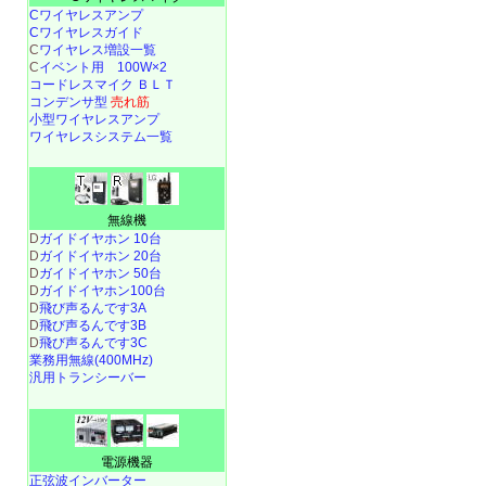
Cワイヤレスアンプ
Cワイヤレスガイド
C
ワイヤレス増設一覧
C
イベント用 100W×2
コードレスマイク ＢＬＴ
コンデンサ型
売れ筋
小型ワイヤレスアンプ
ワイヤレスシステム一覧
無線機
D
ガイドイヤホン 10台
D
ガイドイヤホン 20台
D
ガイドイヤホン 50台
D
ガイドイヤホン100台
D
飛び声るんです3A
D
飛び声るんです3B
D
飛び声るんです3C
業務用無線(400MHz)
汎用トランシーバー
電源機器
正弦波インバーター