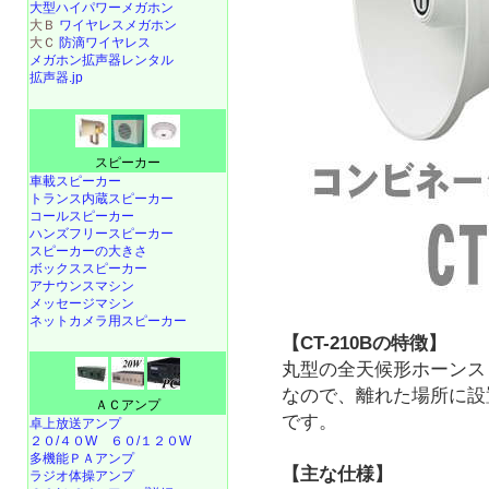
大型ハイパワーメガホン
大Ｂ
ワイヤレスメガホン
大Ｃ
防滴ワイヤレス
メガホン拡声器レンタル
拡声器.jp
スピーカー
車載スピーカー
トランス内蔵スピーカー
コールスピーカー
ハンズフリースピーカー
スピーカーの大きさ
ボックススピーカー
アナウンスマシン
メッセージマシン
ネットカメラ用スピーカー
【CT-210Bの特徴】
丸型の全天候形ホーンス
なので、離れた場所に設
ＡＣアンプ
です。
卓上放送アンプ
２０/４０W
６０/１２０W
多機能ＰＡアンプ
【主な仕様】
ラジオ体操アンプ