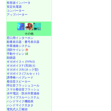
矩形波インバータ
安定化電源
コンバーター
アップバーター
その他
窓口用インターホン
順番表示器・番号表示器
作業連絡システム
消防サイレン
赤
手動サイレン
緑
助聴器
ギガボイス＋ (ﾜｲﾔﾚｽ)
ギガボイスY (耳掛け)
ギガボイスN (ネック型)
ギガボイス (フルセット)
誘導棒ハイグレード
着信音スピーカー
呼出音フラッシュコール
スマホ着信音フラッシュ
水中電話
・
防水作業連絡
ドライブスルーシステム
ハンドマイク機能表
ハンドマイク大きさ
電気式人工喉頭