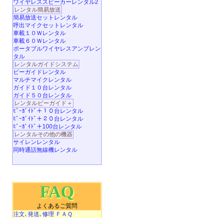
ワイヤレススピーカーレンタル2
レンタル簡易放送
簡易放送セットレンタル
呼出マイクセットレンタル
車載１０Ｗレンタル
車載６０Ｗレンタル
ポータブルワイヤレスアンプレン
タル
レンタルガイドシステム
ビーガイドレンタル
マルチマイクレンタル
ガイド１０台レンタル
ガイド５０台レンタル
レンタルビーガイド＋
ﾋﾞｰｶﾞｲﾄﾞ＋１０台レンタル
ﾋﾞｰｶﾞｲﾄﾞ＋２０台レンタル
ﾋﾞｰｶﾞｲﾄﾞ＋100台レンタル
レンタルその他の機器
サイレンレンタル
同時通話無線機レンタル
FAQ
よくあるご質問
注文､発送､修理 ＦＡＱ