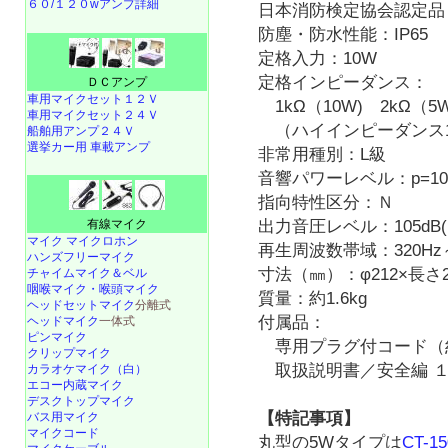
６０/１２０wアンプ詳細
日本消防検定協会認定品
防塵・防水性能：IP65
定格入力：10W
定格インピーダンス：
ＤＣアンプ
車用マイクセット１２Ｖ
1kΩ（10W) 2kΩ（5W
車用マイクセット２４Ｖ
（ハイインピーダンス1
船舶用アンプ２４Ｖ
選挙カー用 車載アンプ
非常用種別：L級
音響パワーレベル：p=108
指向特性区分：Ｎ
有線マイク
出力音圧レベル：105dB(1
マイク マイクロホン
再生周波数帯域：320Hz～
ハンズフリーマイク
寸法（㎜）：φ212×長さ2
チャイムマイク＆ベル
咽喉マイク・喉頭マイク
質量：約1.6kg
ヘッドセットマイク
分離式
付属品：
ヘッドマイク
一体式
ピンマイク
専用プラグ付コード（
クリップマイク
取扱説明書／安全編 
カラオケマイク（白）
エコー内蔵マイク
デスクトップマイク
【特記事項】
バス用マイク
マイクコード
丸型の5Wタイプは
CT-1