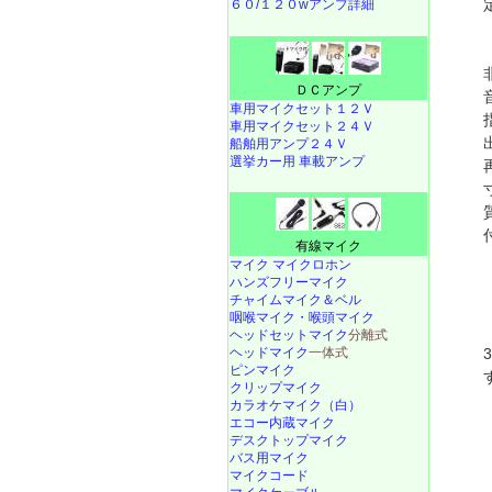
６０/１２０wアンプ詳細
ＤＣアンプ
車用マイクセット１２Ｖ
車用マイクセット２４Ｖ
船舶用アンプ２４Ｖ
選挙カー用 車載アンプ
有線マイク
マイク マイクロホン
ハンズフリーマイク
チャイムマイク＆ベル
咽喉マイク・喉頭マイク
ヘッドセットマイク
分離式
ヘッドマイク
一体式
ピンマイク
クリップマイク
カラオケマイク（白）
エコー内蔵マイク
デスクトップマイク
バス用マイク
マイクコード