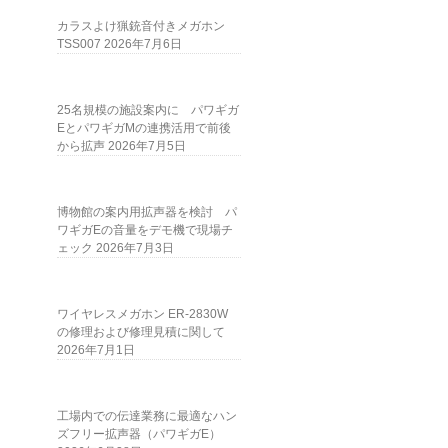
カラスよけ猟銃音付きメガホン
TSS007
2026年7月6日
25名規模の施設案内に パワギガ
EとパワギガMの連携活用で前後
から拡声
2026年7月5日
博物館の案内用拡声器を検討 パ
ワギガEの音量をデモ機で現場チ
ェック
2026年7月3日
ワイヤレスメガホン ER-2830W
の修理および修理見積に関して
2026年7月1日
工場内での伝達業務に最適なハン
ズフリー拡声器（パワギガE）