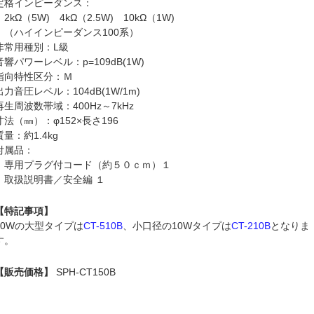
定格インピーダンス：
2kΩ（5W) 4kΩ（2.5W) 10kΩ（1W)
（ハイインピーダンス100系）
非常用種別：L級
音響パワーレベル：p=109dB(1W)
指向特性区分：Ｍ
出力音圧レベル：104dB(1W/1m)
再生周波数帯域：400Hz～7kHz
寸法（㎜）：φ152×長さ196
質量：約1.4kg
付属品：
専用プラグ付コード（約５０ｃｍ）１
取扱説明書／安全編 １
【特記事項】
30Wの大型タイプは
CT-510B
、小口径の10Wタイプは
CT-210B
となりま
す。
【販売価格】
SPH-CT150B