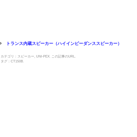
⇒
トランス内蔵スピーカー（ハイインピーダンススピーカー）
カテゴリ：
スピーカー
,
UNI-PEX
. この記事の
URL
.
タグ：
CT150B
.