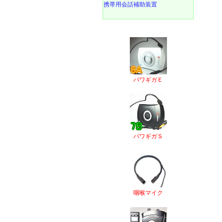
携帯用会話補助装置
パワギガＥ
パワギガＳ
咽喉マイク