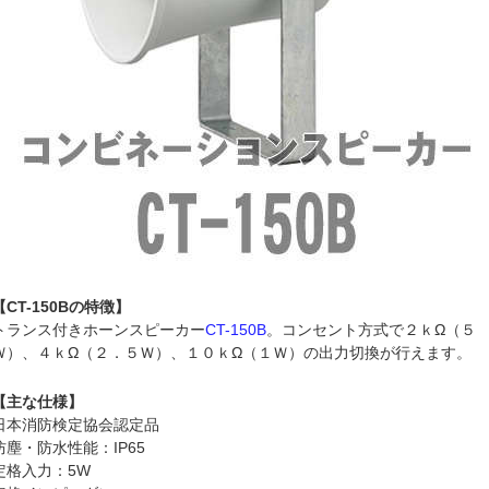
【CT-150Bの特徴】
トランス付きホーンスピーカー
CT-150B
。コンセント方式で２ｋΩ（５
Ｗ）、４ｋΩ（２．５Ｗ）、１０ｋΩ（１Ｗ）の出力切換が行えます。
【主な仕様】
日本消防検定協会認定品
防塵・防水性能：IP65
定格入力：5W