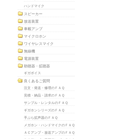
ハンドマイク
スピーカー
放送装置
車載アンプ
マイクロホン
ワイヤレスマイク
無線機
電源装置
助聴器・拡聴器
ギガボイス
良くあるご質問
注文・発送・修理のＦＡＱ
見積・納品・請求のＦＡＱ
サンプル・レンタルのＦＡＱ
ギガホンシリーズのＦＡＱ
手ぶら拡声器のＦＡＱ
メガホン・ハンドマイクのＦＡＱ
ＡＣアンプ・放送アンプのＦＡＱ