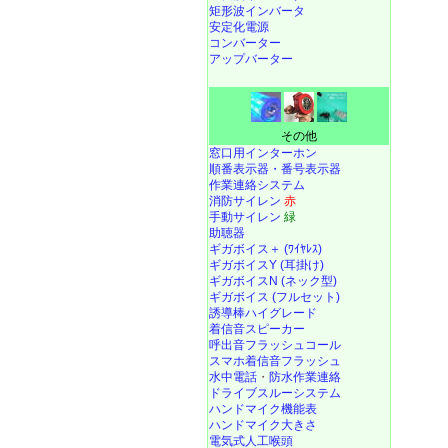
矩形波インバータ
安定化電源
コンバーター
アップバーター
その他
窓口用インターホン
順番表示器・番号表示器
作業連絡システム
消防サイレン
赤
手動サイレン
緑
助聴器
ギガボイス＋ (ﾜｲﾔﾚｽ)
ギガボイスY (耳掛け)
ギガボイスN (ネック型)
ギガボイス (フルセット)
誘導棒ハイグレード
着信音スピーカー
呼出音フラッシュコール
スマホ着信音フラッシュ
水中電話
・
防水作業連絡
ドライブスルーシステム
ハンドマイク機能表
ハンドマイク大きさ
電気式人工喉頭