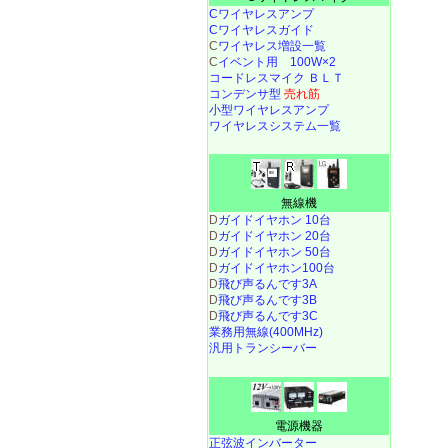
Cワイヤレスアンプ
Cワイヤレスガイド
C
ワイヤレス増設一覧
C
イベント用 100W×2
コードレスマイク ＢＬＴ
コンデンサ型
売れ筋
小型ワイヤレスアンプ
ワイヤレスシステム一覧
無線機
D
ガイドイヤホン 10台
D
ガイドイヤホン 20台
D
ガイドイヤホン 50台
D
ガイドイヤホン100台
D
飛び声るんです3A
D
飛び声るんです3B
D
飛び声るんです3C
業務用無線(400MHz)
汎用トランシーバー
電源機器
正弦波インバーター