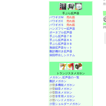
用
手ぶら拡声器
パワギガＭ
売れ筋
パワギガＥ
売れ筋
パワギガＳ
売れ筋
2
ハンズフリー拡声器
ポータブル拡声器
手ぶら拡声器７Ｂ
手ぶら拡声器８Ａ
手ぶら拡声器９Ｂ
無線拡声器セット
翻訳機付き拡声器
病院呼出しシステム
トランジスタメガホン
メガホン､拡声器の一覧
翻訳メガホン
小型
多機能メガホン
小型
録音メガホン
小型
防水メガホン
小型
非常用メガホン
小型
ハンドメガホン
小型ショルダーメガホン