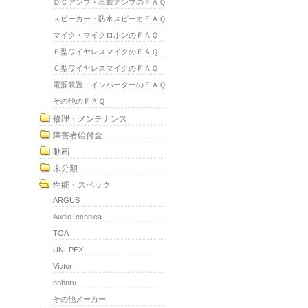
ＤＣアンプ・車載アンプのＦＡＱ
スピーカー・防水スピーカＦＡＱ
マイク・マイクロホンのＦＡＱ
Ｂ型ワイヤレスマイクのＦＡＱ
Ｃ型ワイヤレスマイクのＦＡＱ
電源装置・インバーターのＦＡＱ
その他のＦＡＱ
修理・メンテナンス
障害者給付金
動画
未分類
性能・スペック
ARGUS
AudioTechnica
TOA
UNI-PEX
Victor
noboru
その他メーカー