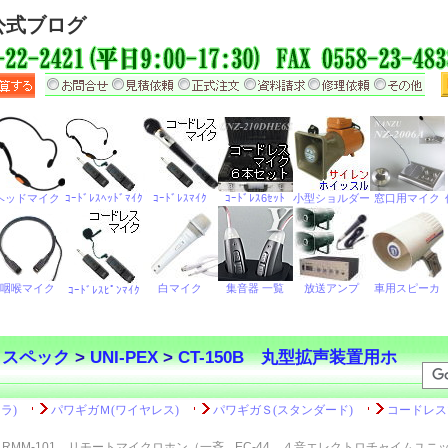
公式ブログ
・スペック
>
UNI-PEX
>
CT-150B 丸型拡声装置用ホ
RMM-101 リモートマイクロホン（一斉
EC-44 ４音エレクトロチャイムユニ