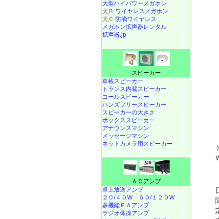
大型ハイパワーメガホン
大Ｂ
ワイヤレスメガホン
大Ｃ
防滴ワイヤレス
メガホン拡声器レンタル
拡声器.jp
スピーカー
車載スピーカー
トランス内蔵スピーカー
コールスピーカー
ハンズフリースピーカー
スピーカーの大きさ
ボックススピーカー
アナウンスマシン
メッセージマシン
ネットカメラ用スピーカー
ＡＣアンプ
卓上放送アンプ
２０/４０W
６０/１２０W
多機能ＰＡアンプ
ラジオ体操アンプ