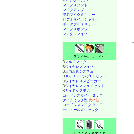
マイクケーブル
マイクスタンド
マイクアンプ
簡易マイクミキサー
ビデオマイクミキサー
ポータブルミキサー
マイクスポンジ
レンタルマイク
Bワイヤレスマイク
B
マルチマイク
B
ワイヤレスマイク
B
店内放送システム
B
キャリーアンプCDセット
B
ワイヤレススピーカー
B
ワイヤレスマルチセット
B
ガイドシステム
コードレスマイク ＢＬＴ
ダイナミック型
売れ筋
コードレスマイク ＢＬＴ
モジュール＆ジャック
Cワイヤレスマイク