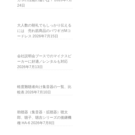
ガＳの性能の違いは？
2026年7月
24日
大人数の朝礼でもしっかり伝える
には 売れ筋商品のパワギガMコ
ードレス
2026年7月15日
会社説明会ブースでのマイクスピ
ーカーに好適／レンタルも対応
2026年7月13日
軽度難聴者向け集音器の一覧、比
較表
2026年7月10日
助聴器（集音器・拡聴器）聴太
郎、聴子、聴吉シリーズの後継機
種 HA-6
2026年7月8日