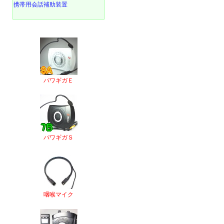
携帯用会話補助装置
パワギガＥ
パワギガＳ
咽喉マイク