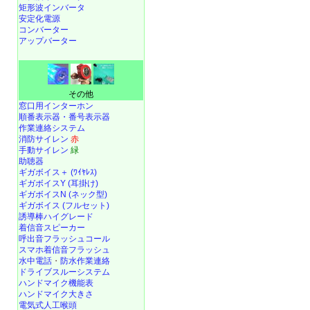
矩形波インバータ
安定化電源
コンバーター
アップバーター
その他
窓口用インターホン
順番表示器・番号表示器
作業連絡システム
消防サイレン
赤
手動サイレン
緑
助聴器
ギガボイス＋ (ﾜｲﾔﾚｽ)
ギガボイスY (耳掛け)
ギガボイスN (ネック型)
ギガボイス (フルセット)
誘導棒ハイグレード
着信音スピーカー
呼出音フラッシュコール
スマホ着信音フラッシュ
水中電話
・
防水作業連絡
ドライブスルーシステム
ハンドマイク機能表
ハンドマイク大きさ
電気式人工喉頭