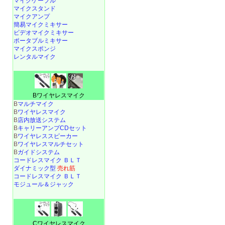
マイクケーブル
マイクスタンド
マイクアンプ
簡易マイクミキサー
ビデオマイクミキサー
ポータブルミキサー
マイクスポンジ
レンタルマイク
Bワイヤレスマイク
B
マルチマイク
B
ワイヤレスマイク
B
店内放送システム
B
キャリーアンプCDセット
B
ワイヤレススピーカー
B
ワイヤレスマルチセット
B
ガイドシステム
コードレスマイク ＢＬＴ
ダイナミック型
売れ筋
コードレスマイク ＢＬＴ
モジュール＆ジャック
Cワイヤレスマイク