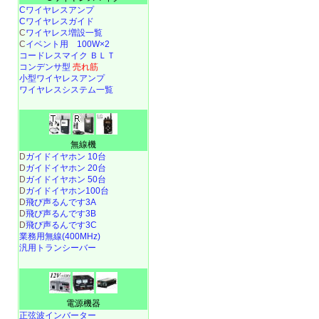
Cワイヤレスアンプ
Cワイヤレスガイド
C
ワイヤレス増設一覧
C
イベント用 100W×2
コードレスマイク ＢＬＴ
コンデンサ型
売れ筋
小型ワイヤレスアンプ
ワイヤレスシステム一覧
無線機
D
ガイドイヤホン 10台
D
ガイドイヤホン 20台
D
ガイドイヤホン 50台
D
ガイドイヤホン100台
D
飛び声るんです3A
D
飛び声るんです3B
D
飛び声るんです3C
業務用無線(400MHz)
汎用トランシーバー
電源機器
正弦波インバーター