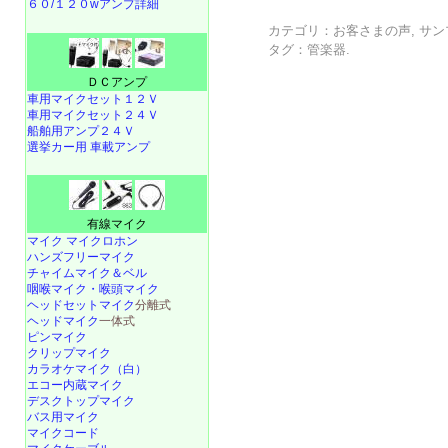
６０/１２０wアンプ詳細
カテゴリ：
お客さまの声
,
サン
タグ：
管楽器
.
ＤＣアンプ
車用マイクセット１２Ｖ
車用マイクセット２４Ｖ
船舶用アンプ２４Ｖ
選挙カー用 車載アンプ
有線マイク
マイク マイクロホン
ハンズフリーマイク
チャイムマイク＆ベル
咽喉マイク・喉頭マイク
ヘッドセットマイク
分離式
ヘッドマイク
一体式
ピンマイク
クリップマイク
カラオケマイク（白）
エコー内蔵マイク
デスクトップマイク
バス用マイク
マイクコード