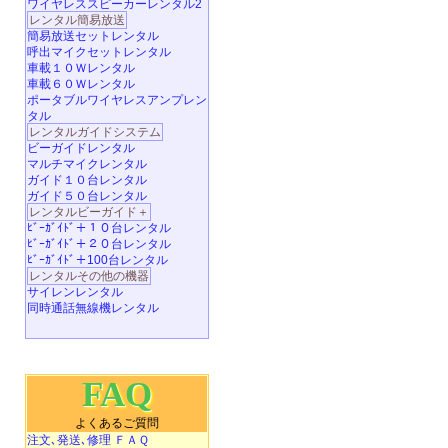
ワイヤレススピーカーレンタル2
レンタル簡易放送
簡易放送セットレンタル
呼出マイクセットレンタル
車載１０Ｗレンタル
車載６０Ｗレンタル
ポータブルワイヤレスアンプレン
タル
レンタルガイドシステム
ビーガイドレンタル
マルチマイクレンタル
ガイド１０台レンタル
ガイド５０台レンタル
レンタルビーガイド＋
ﾋﾞｰｶﾞｲﾄﾞ＋１０台レンタル
ﾋﾞｰｶﾞｲﾄﾞ＋２０台レンタル
ﾋﾞｰｶﾞｲﾄﾞ＋100台レンタル
レンタルその他の機器
サイレンレンタル
同時通話無線機レンタル
FAQ
よくあるご質問
注文､発送､修理 ＦＡＱ