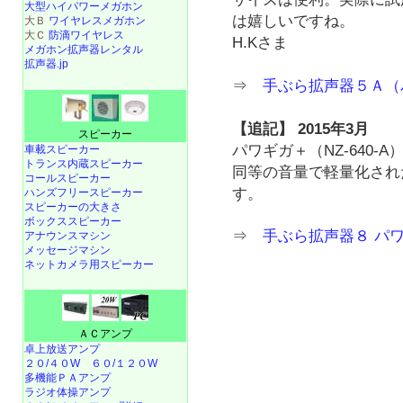
大型ハイパワーメガホン
は嬉しいですね。
大Ｂ
ワイヤレスメガホン
大Ｃ
防滴ワイヤレス
H.Kさま
メガホン拡声器レンタル
拡声器.jp
⇒
手ぶら拡声器５Ａ（
【追記】 2015年3月
スピーカー
パワギガ＋（NZ-640-
車載スピーカー
トランス内蔵スピーカー
同等の音量で軽量化され
コールスピーカー
す。
ハンズフリースピーカー
スピーカーの大きさ
ボックススピーカー
⇒
手ぶら拡声器８ パ
アナウンスマシン
メッセージマシン
ネットカメラ用スピーカー
ＡＣアンプ
卓上放送アンプ
２０/４０W
６０/１２０W
多機能ＰＡアンプ
ラジオ体操アンプ