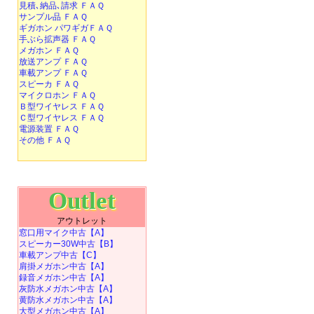
見積､納品､請求 ＦＡＱ
サンプル品 ＦＡＱ
ギガホン パワギガＦＡＱ
手ぶら拡声器 ＦＡＱ
メガホン ＦＡＱ
放送アンプ ＦＡＱ
車載アンプ ＦＡＱ
スピーカ ＦＡＱ
マイクロホン ＦＡＱ
Ｂ型ワイヤレス ＦＡＱ
Ｃ型ワイヤレス ＦＡＱ
電源装置 ＦＡＱ
その他 ＦＡＱ
Outlet
アウトレット
窓口用マイク中古【A】
スピーカー30W中古【B】
車載アンプ中古【C】
肩掛メガホン中古【A】
録音メガホン中古【A】
灰防水メガホン中古【A】
黄防水メガホン中古【A】
大型メガホン中古【A】