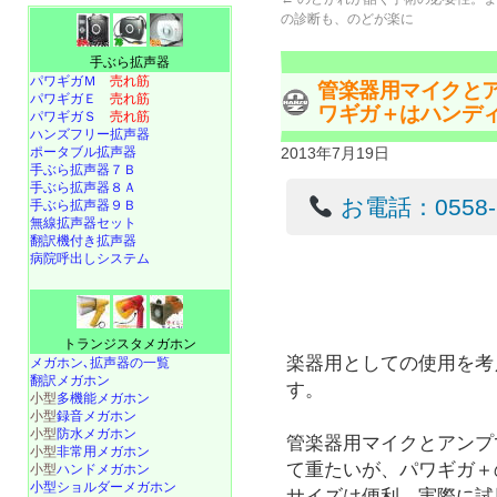
の診断も、のどが楽に
手ぶら拡声器
パワギガＭ
売れ筋
管楽器用マイクと
パワギガＥ
売れ筋
ワギガ＋はハンデ
パワギガＳ
売れ筋
ハンズフリー拡声器
ポータブル拡声器
2013年7月19日
手ぶら拡声器７Ｂ
手ぶら拡声器８Ａ
お電話：0558-22
手ぶら拡声器９Ｂ
無線拡声器セット
翻訳機付き拡声器
病院呼出しシステム
トランジスタメガホン
楽器用としての使用を考
メガホン､拡声器の一覧
翻訳メガホン
す。
小型
多機能メガホン
小型
録音メガホン
小型
防水メガホン
管楽器用マイクとアンプ
小型
非常用メガホン
て重たいが、パワギガ＋
小型
ハンドメガホン
小型ショルダーメガホン
サイズは便利。実際に試