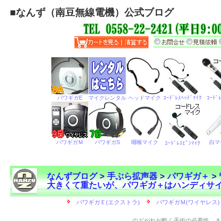
■
なんず（南豆無線電機）公式ブログ
なんずブログ
>
手ぶら拡声器
>
パワギガ＋
>
大きくて重たいが、パワギガ＋はハンディサ
←
のどがれが酷く手術の必要性。ま