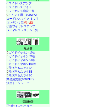
Cワイヤレスアンプ
Cワイヤレスガイド
C
ワイヤレス増設一覧
C
イベント用 100W×2
コードレスマイク ＢＬＴ
コンデンサ型
売れ筋
小型ワイヤレスアンプ
ワイヤレスシステム一覧
無線機
D
ガイドイヤホン 10台
D
ガイドイヤホン 20台
D
ガイドイヤホン 50台
D
ガイドイヤホン100台
D
飛び声るんです3A
D
飛び声るんです3B
D
飛び声るんです3C
業務用無線(400MHz)
汎用トランシーバー
電源機器
正弦波インバーター