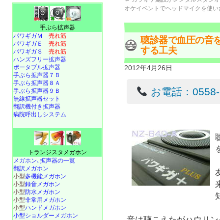
オケイベントでヘッドマイクを使い
手ぶら拡声器
パワギガＭ
売れ筋
聴診器で血圧の音
パワギガＥ
売れ筋
する工夫
パワギガＳ
売れ筋
ハンズフリー拡声器
ポータブル拡声器
2012年4月26日
手ぶら拡声器７Ｂ
手ぶら拡声器８Ａ
お電話：0558-22
手ぶら拡声器９Ｂ
無線拡声器セット
翻訳機付き拡声器
病院呼出しシステム
トランジスタメガホン
メガホン､拡声器の一覧
翻訳メガホン
小型
多機能メガホン
小型
録音メガホン
小型
防水メガホン
小型
非常用メガホン
小型
ハンドメガホン
小型ショルダーメガホン
音は聴こえたがハウリン