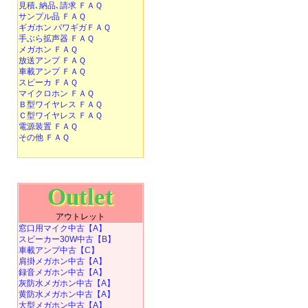
見積､納品､請求 ＦＡＱ
サンプル品 ＦＡＱ
ギガホン パワギガＦＡＱ
手ぶら拡声器 ＦＡＱ
メガホン ＦＡＱ
放送アンプ ＦＡＱ
車載アンプ ＦＡＱ
スピーカ ＦＡＱ
マイクロホン ＦＡＱ
Ｂ型ワイヤレス ＦＡＱ
Ｃ型ワイヤレス ＦＡＱ
電源装置 ＦＡＱ
その他 ＦＡＱ
Outlet
アウトレット
窓口用マイク中古【A】
スピーカー30W中古【B】
車載アンプ中古【C】
肩掛メガホン中古【A】
録音メガホン中古【A】
灰防水メガホン中古【A】
黄防水メガホン中古【A】
大型メガホン中古【A】