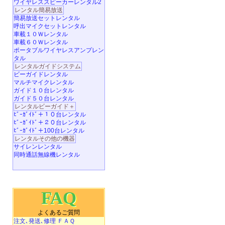
ワイヤレススピーカーレンタル2
レンタル簡易放送
簡易放送セットレンタル
呼出マイクセットレンタル
車載１０Ｗレンタル
車載６０Ｗレンタル
ポータブルワイヤレスアンプレン
タル
レンタルガイドシステム
ビーガイドレンタル
マルチマイクレンタル
ガイド１０台レンタル
ガイド５０台レンタル
レンタルビーガイド＋
ﾋﾞｰｶﾞｲﾄﾞ＋１０台レンタル
ﾋﾞｰｶﾞｲﾄﾞ＋２０台レンタル
ﾋﾞｰｶﾞｲﾄﾞ＋100台レンタル
レンタルその他の機器
サイレンレンタル
同時通話無線機レンタル
FAQ
よくあるご質問
注文､発送､修理 ＦＡＱ