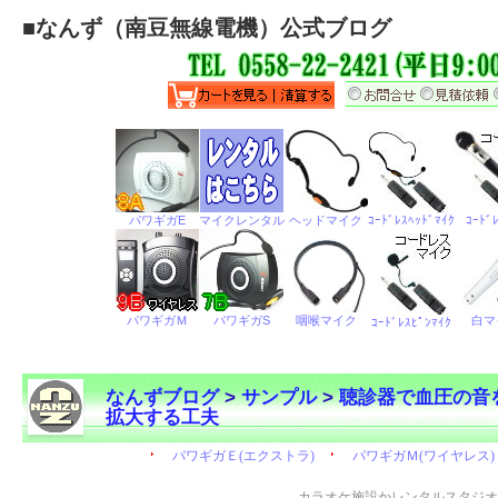
■
なんず（南豆無線電機）公式ブログ
なんずブログ
>
サンプル
>
聴診器で血圧の音
拡大する工夫
←
カラオケ施設かレンタルスタジオ