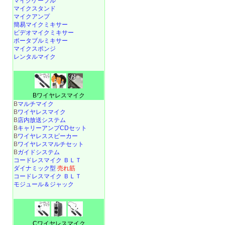
マイクケーブル
マイクスタンド
マイクアンプ
簡易マイクミキサー
ビデオマイクミキサー
ポータブルミキサー
マイクスポンジ
レンタルマイク
Bワイヤレスマイク
B
マルチマイク
B
ワイヤレスマイク
B
店内放送システム
B
キャリーアンプCDセット
B
ワイヤレススピーカー
B
ワイヤレスマルチセット
B
ガイドシステム
コードレスマイク ＢＬＴ
ダイナミック型
売れ筋
コードレスマイク ＢＬＴ
モジュール＆ジャック
Cワイヤレスマイク