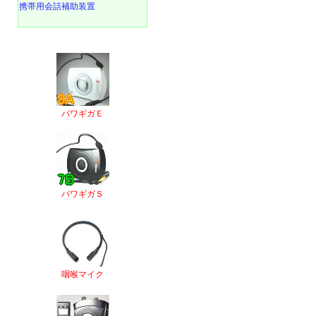
携帯用会話補助装置
パワギガＥ
パワギガＳ
咽喉マイク