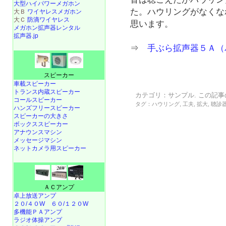
大型ハイパワーメガホン
た。ハウリングがなくな
大Ｂ
ワイヤレスメガホン
大Ｃ
防滴ワイヤレス
思います。
メガホン拡声器レンタル
拡声器.jp
⇒
手ぶら拡声器５Ａ（
スピーカー
車載スピーカー
トランス内蔵スピーカー
カテゴリ：
サンプル
. この記事
コールスピーカー
タグ：
ハウリング
,
工夫
,
拡大
,
聴診
ハンズフリースピーカー
スピーカーの大きさ
ボックススピーカー
アナウンスマシン
メッセージマシン
ネットカメラ用スピーカー
ＡＣアンプ
卓上放送アンプ
２０/４０W
６０/１２０W
多機能ＰＡアンプ
ラジオ体操アンプ