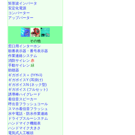
矩形波インバータ
安定化電源
コンバーター
アップバーター
その他
窓口用インターホン
順番表示器・番号表示器
作業連絡システム
消防サイレン
赤
手動サイレン
緑
助聴器
ギガボイス＋ (ﾜｲﾔﾚｽ)
ギガボイスY (耳掛け)
ギガボイスN (ネック型)
ギガボイス (フルセット)
誘導棒ハイグレード
着信音スピーカー
呼出音フラッシュコール
スマホ着信音フラッシュ
水中電話
・
防水作業連絡
ドライブスルーシステム
ハンドマイク機能表
ハンドマイク大きさ
電気式人工喉頭