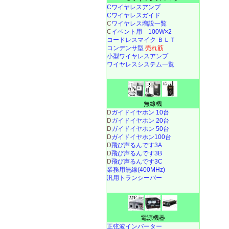
Cワイヤレスアンプ
Cワイヤレスガイド
C
ワイヤレス増設一覧
C
イベント用 100W×2
コードレスマイク ＢＬＴ
コンデンサ型
売れ筋
小型ワイヤレスアンプ
ワイヤレスシステム一覧
無線機
D
ガイドイヤホン 10台
D
ガイドイヤホン 20台
D
ガイドイヤホン 50台
D
ガイドイヤホン100台
D
飛び声るんです3A
D
飛び声るんです3B
D
飛び声るんです3C
業務用無線(400MHz)
汎用トランシーバー
電源機器
正弦波インバーター