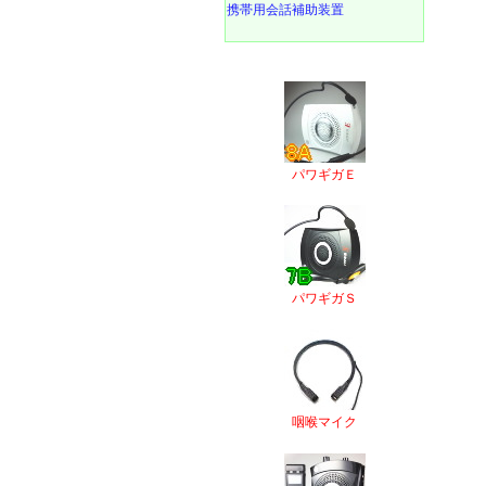
携帯用会話補助装置
パワギガＥ
パワギガＳ
咽喉マイク