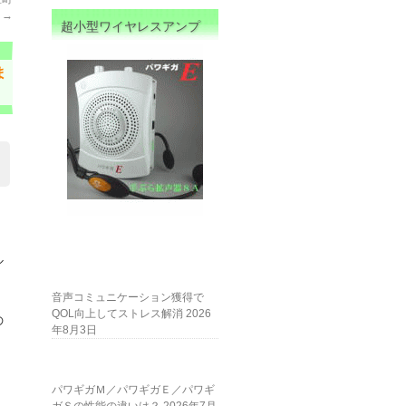
）
→
超小型ワイヤレスアンプ
ま
ル
音声コミュニケーション獲得で
QOL向上してストレス解消
2026
の
年8月3日
パワギガＭ／パワギガＥ／パワギ