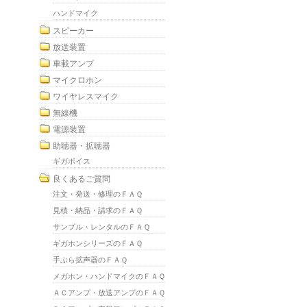
ハンドマイク
スピーカー
放送装置
車載アンプ
マイクロホン
ワイヤレスマイク
無線機
電源装置
助聴器・拡聴器
ギガボイス
良くあるご質問
注文・発送・修理のＦＡＱ
見積・納品・請求のＦＡＱ
サンプル・レンタルのＦＡＱ
ギガホンシリーズのＦＡＱ
手ぶら拡声器のＦＡＱ
メガホン・ハンドマイクのＦＡＱ
ＡＣアンプ・放送アンプのＦＡＱ