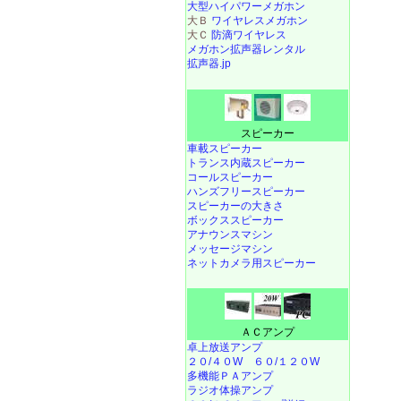
大型ハイパワーメガホン
大Ｂ
ワイヤレスメガホン
大Ｃ
防滴ワイヤレス
メガホン拡声器レンタル
拡声器.jp
スピーカー
車載スピーカー
トランス内蔵スピーカー
コールスピーカー
ハンズフリースピーカー
スピーカーの大きさ
ボックススピーカー
アナウンスマシン
メッセージマシン
ネットカメラ用スピーカー
ＡＣアンプ
卓上放送アンプ
２０/４０W
６０/１２０W
多機能ＰＡアンプ
ラジオ体操アンプ