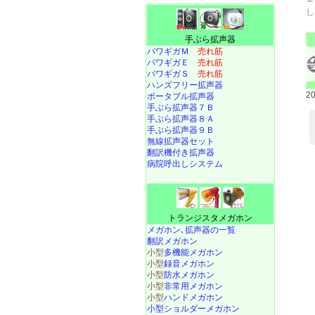
し
手ぶら拡声器
パワギガＭ
売れ筋
パワギガＥ
売れ筋
パワギガＳ
売れ筋
ハンズフリー拡声器
2
ポータブル拡声器
手ぶら拡声器７Ｂ
手ぶら拡声器８Ａ
手ぶら拡声器９Ｂ
無線拡声器セット
翻訳機付き拡声器
病院呼出しシステム
トランジスタメガホン
メガホン､拡声器の一覧
翻訳メガホン
小型
多機能メガホン
小型
録音メガホン
小型
防水メガホン
小型
非常用メガホン
小型
ハンドメガホン
小型ショルダーメガホン