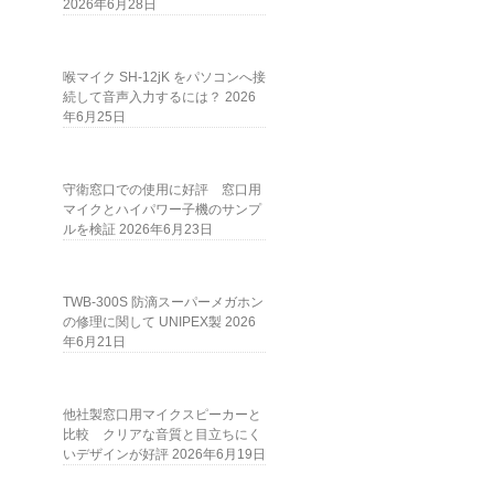
2026年6月28日
喉マイク SH-12jK をパソコンへ接
続して音声入力するには？
2026
年6月25日
守衛窓口での使用に好評 窓口用
マイクとハイパワー子機のサンプ
ルを検証
2026年6月23日
TWB-300S 防滴スーパーメガホン
の修理に関して UNIPEX製
2026
年6月21日
他社製窓口用マイクスピーカーと
比較 クリアな音質と目立ちにく
いデザインが好評
2026年6月19日