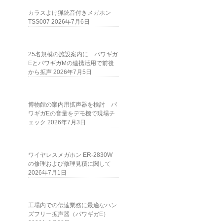
カラスよけ猟銃音付きメガホン
TSS007
2026年7月6日
25名規模の施設案内に パワギガ
EとパワギガMの連携活用で前後
から拡声
2026年7月5日
博物館の案内用拡声器を検討 パ
ワギガEの音量をデモ機で現場チ
ェック
2026年7月3日
ワイヤレスメガホン ER-2830W
の修理および修理見積に関して
2026年7月1日
工場内での伝達業務に最適なハン
ズフリー拡声器（パワギガE）