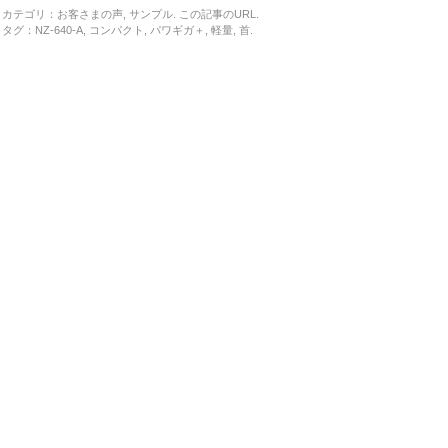
カテゴリ：
お客さまの声
,
サンプル
. この記事の
URL
.
タグ：
NZ-640-A
,
コンパクト
,
パワギガ＋
,
軽量
,
首
.