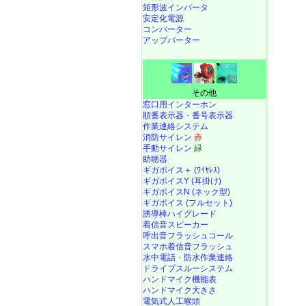
矩形波インバータ
安定化電源
コンバーター
アップバーター
その他
窓口用インターホン
順番表示器・番号表示器
作業連絡システム
消防サイレン
赤
手動サイレン
緑
助聴器
ギガボイス＋ (ﾜｲﾔﾚｽ)
ギガボイスY (耳掛け)
ギガボイスN (ネック型)
ギガボイス (フルセット)
誘導棒ハイグレード
着信音スピーカー
呼出音フラッシュコール
スマホ着信音フラッシュ
水中電話
・
防水作業連絡
ドライブスルーシステム
ハンドマイク機能表
ハンドマイク大きさ
電気式人工喉頭