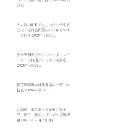
ガＳの性能の違いは？
2026年7月
24日
大人数の朝礼でもしっかり伝える
には 売れ筋商品のパワギガMコ
ードレス
2026年7月15日
会社説明会ブースでのマイクスピ
ーカーに好適／レンタルも対応
2026年7月13日
軽度難聴者向け集音器の一覧、比
較表
2026年7月10日
助聴器（集音器・拡聴器）聴太
郎、聴子、聴吉シリーズの後継機
種 HA-6
2026年7月8日