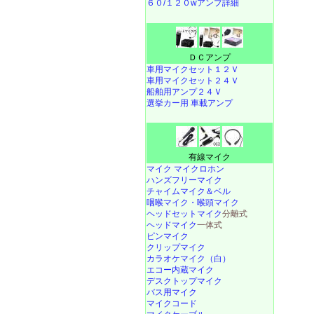
６０/１２０wアンプ詳細
ＤＣアンプ
車用マイクセット１２Ｖ
車用マイクセット２４Ｖ
船舶用アンプ２４Ｖ
選挙カー用 車載アンプ
有線マイク
マイク マイクロホン
ハンズフリーマイク
チャイムマイク＆ベル
咽喉マイク・喉頭マイク
ヘッドセットマイク
分離式
ヘッドマイク
一体式
ピンマイク
クリップマイク
カラオケマイク（白）
エコー内蔵マイク
デスクトップマイク
バス用マイク
マイクコード