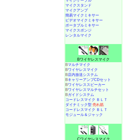
マイクケーブル
マイクスタンド
マイクアンプ
簡易マイクミキサー
ビデオマイクミキサー
ポータブルミキサー
マイクスポンジ
レンタルマイク
Bワイヤレスマイク
B
マルチマイク
B
ワイヤレスマイク
B
店内放送システム
B
キャリーアンプCDセット
B
ワイヤレススピーカー
B
ワイヤレスマルチセット
B
ガイドシステム
コードレスマイク ＢＬＴ
ダイナミック型
売れ筋
コードレスマイク ＢＬＴ
モジュール＆ジャック
Cワイヤレスマイク