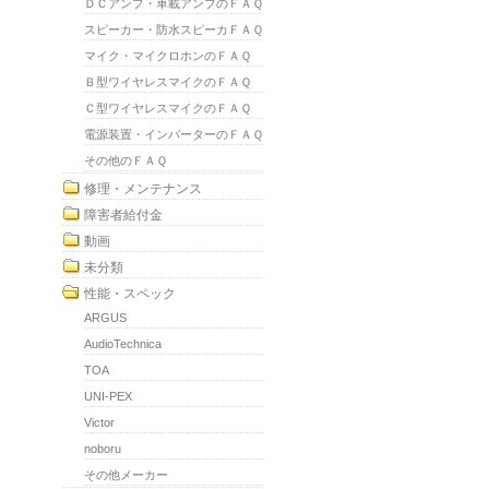
ＤＣアンプ・車載アンプのＦＡＱ
スピーカー・防水スピーカＦＡＱ
マイク・マイクロホンのＦＡＱ
Ｂ型ワイヤレスマイクのＦＡＱ
Ｃ型ワイヤレスマイクのＦＡＱ
電源装置・インバーターのＦＡＱ
その他のＦＡＱ
修理・メンテナンス
障害者給付金
動画
未分類
性能・スペック
ARGUS
AudioTechnica
TOA
UNI-PEX
Victor
noboru
その他メーカー