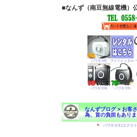
■
なんず（南豆無線電機）
なんずブログ
>
お客
為、首の負担もありま
←