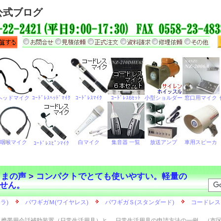
公式ブログ
さまの声
>
コンパクトでとても使いやすい。軽量の
せん。
携帯用会話補助装置（日常生活用具）と
日常生活用具の申請方法の一例 （市