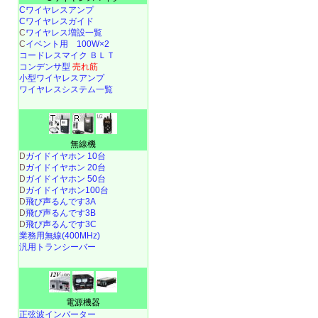
Cワイヤレスアンプ
Cワイヤレスガイド
C
ワイヤレス増設一覧
C
イベント用 100W×2
コードレスマイク ＢＬＴ
コンデンサ型
売れ筋
小型ワイヤレスアンプ
ワイヤレスシステム一覧
無線機
D
ガイドイヤホン 10台
D
ガイドイヤホン 20台
D
ガイドイヤホン 50台
D
ガイドイヤホン100台
D
飛び声るんです3A
D
飛び声るんです3B
D
飛び声るんです3C
業務用無線(400MHz)
汎用トランシーバー
電源機器
正弦波インバーター