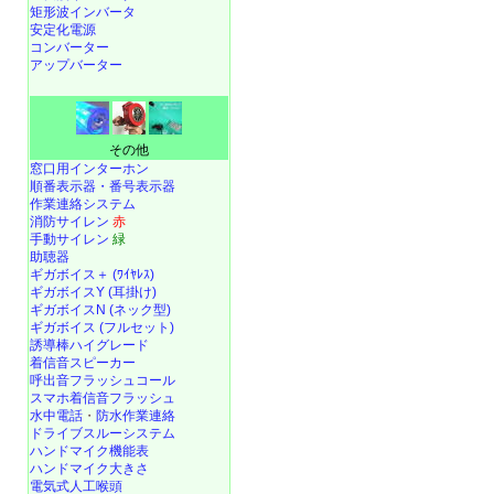
矩形波インバータ
安定化電源
コンバーター
アップバーター
その他
窓口用インターホン
順番表示器・番号表示器
作業連絡システム
消防サイレン
赤
手動サイレン
緑
助聴器
ギガボイス＋ (ﾜｲﾔﾚｽ)
ギガボイスY (耳掛け)
ギガボイスN (ネック型)
ギガボイス (フルセット)
誘導棒ハイグレード
着信音スピーカー
呼出音フラッシュコール
スマホ着信音フラッシュ
水中電話
・
防水作業連絡
ドライブスルーシステム
ハンドマイク機能表
ハンドマイク大きさ
電気式人工喉頭