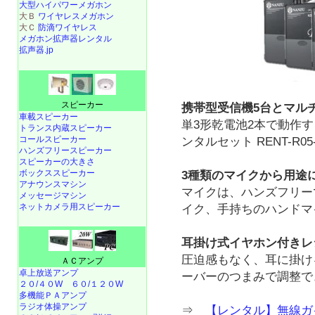
大型ハイパワーメガホン
大Ｂ
ワイヤレスメガホン
大Ｃ
防滴ワイヤレス
メガホン拡声器レンタル
拡声器.jp
スピーカー
携帯型受信機5台とマル
車載スピーカー
単3形乾電池2本で動作
トランス内蔵スピーカー
コールスピーカー
ンタルセット RENT-R05
ハンズフリースピーカー
スピーカーの大きさ
ボックススピーカー
3種類のマイクから用途
アナウンスマシン
マイクは、ハンズフリー
メッセージマシン
ネットカメラ用スピーカー
イク、手持ちのハンドマ
耳掛け式イヤホン付きレ
圧迫感もなく、耳に掛け
ＡＣアンプ
卓上放送アンプ
ーバーのつまみで調整で
２０/４０W
６０/１２０W
多機能ＰＡアンプ
ラジオ体操アンプ
⇒
【レンタル】無線ガ