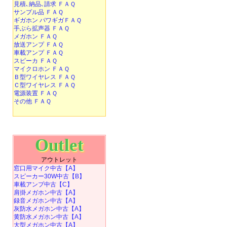
見積､納品､請求 ＦＡＱ
サンプル品 ＦＡＱ
ギガホン パワギガＦＡＱ
手ぶら拡声器 ＦＡＱ
メガホン ＦＡＱ
放送アンプ ＦＡＱ
車載アンプ ＦＡＱ
スピーカ ＦＡＱ
マイクロホン ＦＡＱ
Ｂ型ワイヤレス ＦＡＱ
Ｃ型ワイヤレス ＦＡＱ
電源装置 ＦＡＱ
その他 ＦＡＱ
Outlet
アウトレット
窓口用マイク中古【A】
スピーカー30W中古【B】
車載アンプ中古【C】
肩掛メガホン中古【A】
録音メガホン中古【A】
灰防水メガホン中古【A】
黄防水メガホン中古【A】
大型メガホン中古【A】