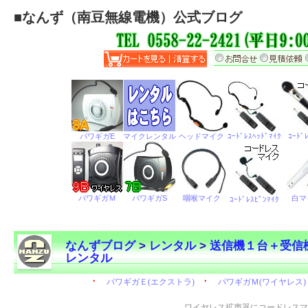
■
なんず（南豆無線電機）公式ブログ
なんずブログ
>
レンタル
>
送信機１台＋受信
レンタル
←
ワイヤレス拡声器にコードレスマ