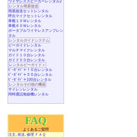
ワイヤレススピーカーレンタル2
レンタル簡易放送
簡易放送セットレンタル
呼出マイクセットレンタル
車載１０Ｗレンタル
車載６０Ｗレンタル
ポータブルワイヤレスアンプレン
タル
レンタルガイドシステム
ビーガイドレンタル
マルチマイクレンタル
ガイド１０台レンタル
ガイド５０台レンタル
レンタルビーガイド＋
ﾋﾞｰｶﾞｲﾄﾞ＋１０台レンタル
ﾋﾞｰｶﾞｲﾄﾞ＋２０台レンタル
ﾋﾞｰｶﾞｲﾄﾞ＋100台レンタル
レンタルその他の機器
サイレンレンタル
同時通話無線機レンタル
FAQ
よくあるご質問
注文､発送､修理 ＦＡＱ