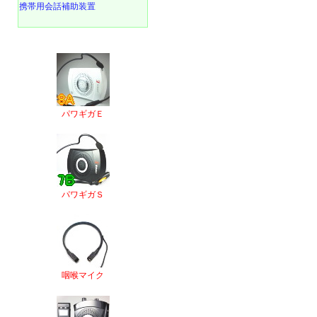
携帯用会話補助装置
パワギガＥ
パワギガＳ
咽喉マイク