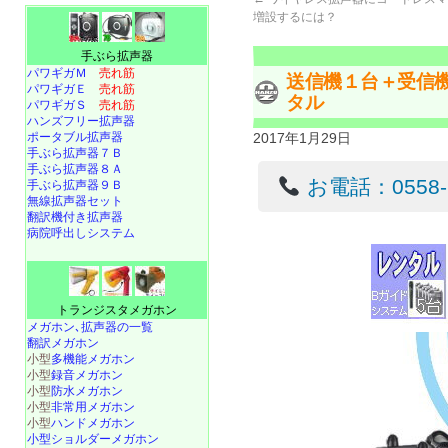
増設するには？
手ぶら拡声器
パワギガＭ
売れ筋
送信機１台＋受信
パワギガＥ
売れ筋
タル
パワギガＳ
売れ筋
ハンズフリー拡声器
ポータブル拡声器
2017年1月29日
手ぶら拡声器７Ｂ
手ぶら拡声器８Ａ
お電話：0558-22
手ぶら拡声器９Ｂ
無線拡声器セット
翻訳機付き拡声器
病院呼出しシステム
トランジスタメガホン
メガホン､拡声器の一覧
翻訳メガホン
小型
多機能メガホン
小型
録音メガホン
小型
防水メガホン
小型
非常用メガホン
小型
ハンドメガホン
小型ショルダーメガホン