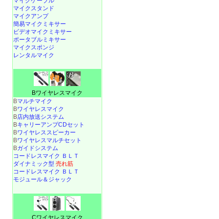
マイクケーブル
マイクスタンド
マイクアンプ
簡易マイクミキサー
ビデオマイクミキサー
ポータブルミキサー
マイクスポンジ
レンタルマイク
Bワイヤレスマイク
B
マルチマイク
B
ワイヤレスマイク
B
店内放送システム
B
キャリーアンプCDセット
B
ワイヤレススピーカー
B
ワイヤレスマルチセット
B
ガイドシステム
コードレスマイク ＢＬＴ
ダイナミック型
売れ筋
コードレスマイク ＢＬＴ
モジュール＆ジャック
Cワイヤレスマイク