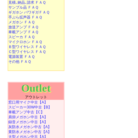
見積､納品､請求 ＦＡＱ
サンプル品 ＦＡＱ
ギガホン パワギガＦＡＱ
手ぶら拡声器 ＦＡＱ
メガホン ＦＡＱ
放送アンプ ＦＡＱ
車載アンプ ＦＡＱ
スピーカ ＦＡＱ
マイクロホン ＦＡＱ
Ｂ型ワイヤレス ＦＡＱ
Ｃ型ワイヤレス ＦＡＱ
電源装置 ＦＡＱ
その他 ＦＡＱ
Outlet
アウトレット
窓口用マイク中古【A】
スピーカー30W中古【B】
車載アンプ中古【C】
肩掛メガホン中古【A】
録音メガホン中古【A】
灰防水メガホン中古【A】
黄防水メガホン中古【A】
大型メガホン中古【A】