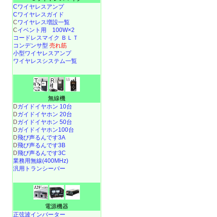
Cワイヤレスアンプ
Cワイヤレスガイド
C
ワイヤレス増設一覧
C
イベント用 100W×2
コードレスマイク ＢＬＴ
コンデンサ型
売れ筋
小型ワイヤレスアンプ
ワイヤレスシステム一覧
無線機
D
ガイドイヤホン 10台
D
ガイドイヤホン 20台
D
ガイドイヤホン 50台
D
ガイドイヤホン100台
D
飛び声るんです3A
D
飛び声るんです3B
D
飛び声るんです3C
業務用無線(400MHz)
汎用トランシーバー
電源機器
正弦波インバーター