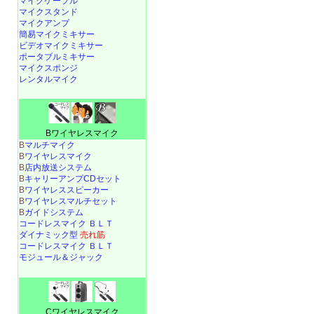
マイクケーブル
マイクスタンド
マイクアンプ
簡易マイクミキサー
ビデオマイクミキサー
ポータブルミキサー
マイクスポンジ
レンタルマイク
Bワイヤレスマイク
B
マルチマイク
B
ワイヤレスマイク
B
店内放送システム
B
キャリーアンプCDセット
B
ワイヤレススピーカー
B
ワイヤレスマルチセット
B
ガイドシステム
コードレスマイク ＢＬＴ
ダイナミック型
売れ筋
コードレスマイク ＢＬＴ
モジュール＆ジャック
Cワイヤレスマイク