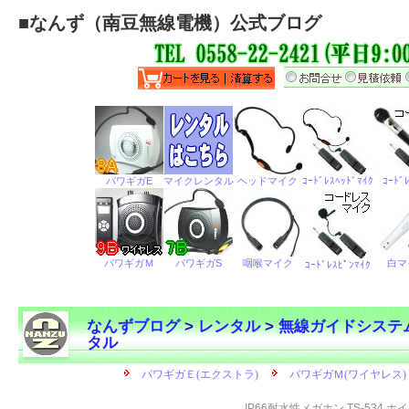
■
なんず（南豆無線電機）公式ブログ
なんずブログ
>
レンタル
>
無線ガイドシステ
タル
←
IP66耐水性メガホン TS-534 ホ