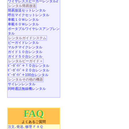
ワイヤレススピーカーレンタル2
レンタル簡易放送
簡易放送セットレンタル
呼出マイクセットレンタル
車載１０Ｗレンタル
車載６０Ｗレンタル
ポータブルワイヤレスアンプレン
タル
レンタルガイドシステム
ビーガイドレンタル
マルチマイクレンタル
ガイド１０台レンタル
ガイド５０台レンタル
レンタルビーガイド＋
ﾋﾞｰｶﾞｲﾄﾞ＋１０台レンタル
ﾋﾞｰｶﾞｲﾄﾞ＋２０台レンタル
ﾋﾞｰｶﾞｲﾄﾞ＋100台レンタル
レンタルその他の機器
サイレンレンタル
同時通話無線機レンタル
FAQ
よくあるご質問
注文､発送､修理 ＦＡＱ