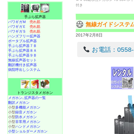
付き
手ぶら拡声器
パワギガＭ
売れ筋
無線ガイドシステム
パワギガＥ
売れ筋
パワギガＳ
売れ筋
2017年2月8日
ハンズフリー拡声器
ポータブル拡声器
手ぶら拡声器７Ｂ
お電話：0558-22
手ぶら拡声器８Ａ
手ぶら拡声器９Ｂ
無線拡声器セット
翻訳機付き拡声器
病院呼出しシステム
トランジスタメガホン
メガホン､拡声器の一覧
翻訳メガホン
小型
多機能メガホン
小型
録音メガホン
小型
防水メガホン
小型
非常用メガホン
小型
ハンドメガホン
小型ショルダーメガホン