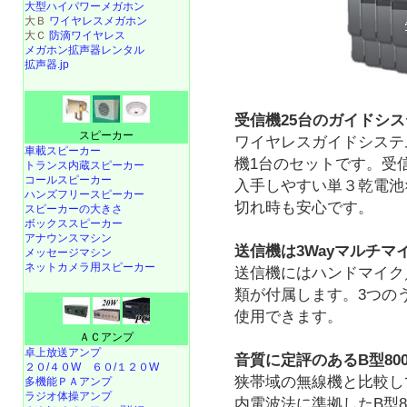
大型ハイパワーメガホン
大Ｂ
ワイヤレスメガホン
大Ｃ
防滴ワイヤレス
メガホン拡声器レンタル
拡声器.jp
受信機25台のガイドシ
スピーカー
ワイヤレスガイドシステ
車載スピーカー
機1台のセットです。受
トランス内蔵スピーカー
コールスピーカー
入手しやすい単３乾電池
ハンズフリースピーカー
切れ時も安心です。
スピーカーの大きさ
ボックススピーカー
アナウンスマシン
送信機は3Wayマルチマ
メッセージマシン
ネットカメラ用スピーカー
送信機にはハンドマイク
類が付属します。3つの
使用できます。
ＡＣアンプ
卓上放送アンプ
音質に定評のあるB型800
２０/４０W
６０/１２０W
狭帯域の無線機と比較して
多機能ＰＡアンプ
ラジオ体操アンプ
内電波法に準拠したB型8