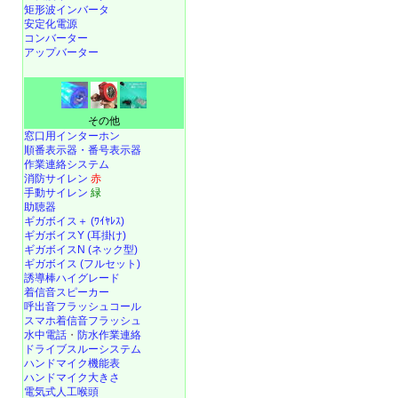
矩形波インバータ
安定化電源
コンバーター
アップバーター
その他
窓口用インターホン
順番表示器・番号表示器
作業連絡システム
消防サイレン
赤
手動サイレン
緑
助聴器
ギガボイス＋ (ﾜｲﾔﾚｽ)
ギガボイスY (耳掛け)
ギガボイスN (ネック型)
ギガボイス (フルセット)
誘導棒ハイグレード
着信音スピーカー
呼出音フラッシュコール
スマホ着信音フラッシュ
水中電話
・
防水作業連絡
ドライブスルーシステム
ハンドマイク機能表
ハンドマイク大きさ
電気式人工喉頭