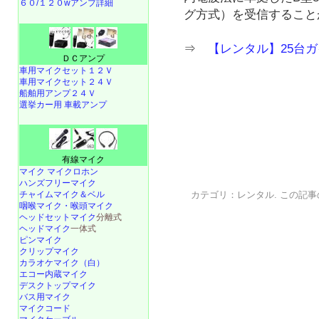
６０/１２０wアンプ詳細
グ方式）を受信すること
⇒
【レンタル】25台ガ
ＤＣアンプ
車用マイクセット１２Ｖ
車用マイクセット２４Ｖ
船舶用アンプ２４Ｖ
選挙カー用 車載アンプ
有線マイク
マイク マイクロホン
ハンズフリーマイク
チャイムマイク＆ベル
カテゴリ：
レンタル
. この記事
咽喉マイク・喉頭マイク
ヘッドセットマイク
分離式
ヘッドマイク
一体式
ピンマイク
クリップマイク
カラオケマイク（白）
エコー内蔵マイク
デスクトップマイク
バス用マイク
マイクコード