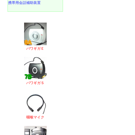
携帯用会話補助装置
パワギガＥ
パワギガＳ
咽喉マイク