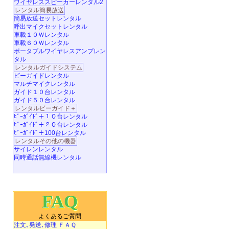
ワイヤレススピーカーレンタル2
レンタル簡易放送
簡易放送セットレンタル
呼出マイクセットレンタル
車載１０Ｗレンタル
車載６０Ｗレンタル
ポータブルワイヤレスアンプレン
タル
レンタルガイドシステム
ビーガイドレンタル
マルチマイクレンタル
ガイド１０台レンタル
ガイド５０台レンタル
レンタルビーガイド＋
ﾋﾞｰｶﾞｲﾄﾞ＋１０台レンタル
ﾋﾞｰｶﾞｲﾄﾞ＋２０台レンタル
ﾋﾞｰｶﾞｲﾄﾞ＋100台レンタル
レンタルその他の機器
サイレンレンタル
同時通話無線機レンタル
FAQ
よくあるご質問
注文､発送､修理 ＦＡＱ