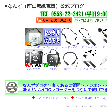
■
なんず（南豆無線電機）公式ブログ
なんずブログ
>
良くあるご質問
>
メガホン・
能メガホンにICレコーダーをつないで使用で
←
ブラインドスキー（全盲の視覚障