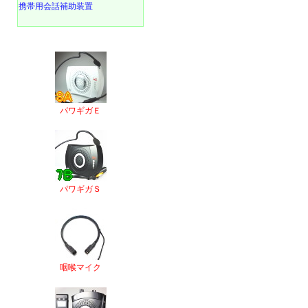
携帯用会話補助装置
パワギガＥ
パワギガＳ
咽喉マイク