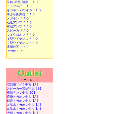
見積､納品､請求 ＦＡＱ
サンプル品 ＦＡＱ
ギガホン パワギガＦＡＱ
手ぶら拡声器 ＦＡＱ
メガホン ＦＡＱ
放送アンプ ＦＡＱ
車載アンプ ＦＡＱ
スピーカ ＦＡＱ
マイクロホン ＦＡＱ
Ｂ型ワイヤレス ＦＡＱ
Ｃ型ワイヤレス ＦＡＱ
電源装置 ＦＡＱ
その他 ＦＡＱ
Outlet
アウトレット
窓口用マイク中古【A】
スピーカー30W中古【B】
車載アンプ中古【C】
肩掛メガホン中古【A】
録音メガホン中古【A】
灰防水メガホン中古【A】
黄防水メガホン中古【A】
大型メガホン中古【A】