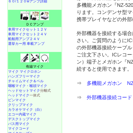
６０/１２０wアンプ詳細
多機能メガホン『NZ-5
ります。コンデンサ型マイ
携帯プレイヤなどの外部
ＤＣアンプ
車用マイクセット１２Ｖ
外部機器を接続する場合
車用マイクセット２４Ｖ
船舶用アンプ２４Ｖ
さい。ご質問のようにI
選挙カー用 車載アンプ
の外部機器接続ケーブル
ご注文下さい。ICレコ
ン）端子とメガホン『NZ
有線マイク
続すると使用できます。
マイク マイクロホン
ハンズフリーマイク
チャイムマイク＆ベル
⇒
多機能メガホン NZ-
咽喉マイク・喉頭マイク
ヘッドセットマイク
分離式
ヘッドマイク
一体式
⇒
外部機器接続コード 
ピンマイク
クリップマイク
カラオケマイク（白）
エコー内蔵マイク
デスクトップマイク
バス用マイク
マイクコード