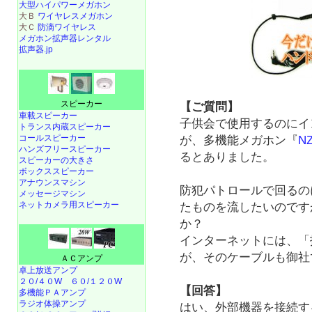
大型ハイパワーメガホン
大Ｂ
ワイヤレスメガホン
大Ｃ
防滴ワイヤレス
メガホン拡声器レンタル
拡声器.jp
スピーカー
【ご質問】
車載スピーカー
子供会で使用するのにイ
トランス内蔵スピーカー
コールスピーカー
が、多機能メガホン『
N
ハンズフリースピーカー
るとありました。
スピーカーの大きさ
ボックススピーカー
アナウンスマシン
防犯パトロールで回るの
メッセージマシン
ネットカメラ用スピーカー
たものを流したいのです
か？
インターネットには、「
が、そのケーブルも御社
ＡＣアンプ
卓上放送アンプ
２０/４０W
６０/１２０W
【回答】
多機能ＰＡアンプ
ラジオ体操アンプ
はい、外部機器を接続す