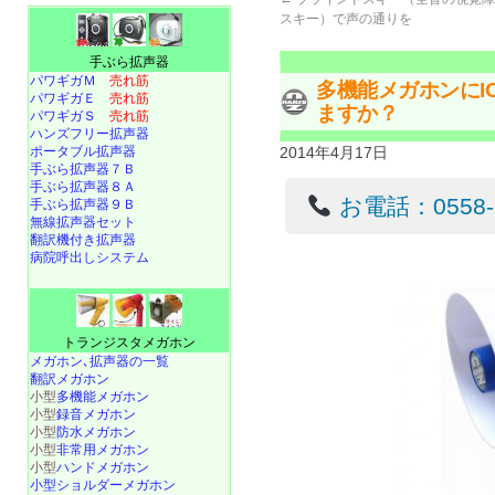
スキー）で声の通りを
手ぶら拡声器
パワギガＭ
売れ筋
多機能メガホンにI
パワギガＥ
売れ筋
ますか？
パワギガＳ
売れ筋
ハンズフリー拡声器
ポータブル拡声器
2014年4月17日
手ぶら拡声器７Ｂ
手ぶら拡声器８Ａ
お電話：0558-22
手ぶら拡声器９Ｂ
無線拡声器セット
翻訳機付き拡声器
病院呼出しシステム
トランジスタメガホン
メガホン､拡声器の一覧
翻訳メガホン
小型
多機能メガホン
小型
録音メガホン
小型
防水メガホン
小型
非常用メガホン
小型
ハンドメガホン
小型ショルダーメガホン