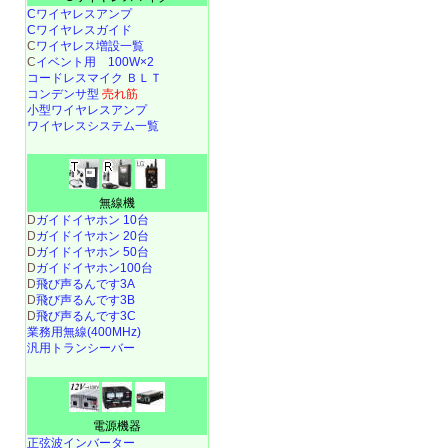
Cワイヤレスアンプ
Cワイヤレスガイド
C
ワイヤレス増設一覧
C
イベント用 100W×2
コードレスマイク ＢＬＴ
コンデンサ型
売れ筋
小型ワイヤレスアンプ
ワイヤレスシステム一覧
無線機
D
ガイドイヤホン 10台
D
ガイドイヤホン 20台
D
ガイドイヤホン 50台
D
ガイドイヤホン100台
D
飛び声るんです3A
D
飛び声るんです3B
D
飛び声るんです3C
業務用無線(400MHz)
汎用トランシーバー
電源機器
正弦波インバーター