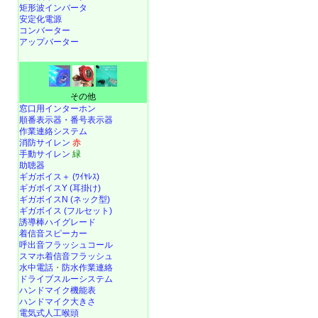
矩形波インバータ
安定化電源
コンバーター
アップバーター
その他
窓口用インターホン
順番表示器・番号表示器
作業連絡システム
消防サイレン
赤
手動サイレン
緑
助聴器
ギガボイス＋ (ﾜｲﾔﾚｽ)
ギガボイスY (耳掛け)
ギガボイスN (ネック型)
ギガボイス (フルセット)
誘導棒ハイグレード
着信音スピーカー
呼出音フラッシュコール
スマホ着信音フラッシュ
水中電話
・
防水作業連絡
ドライブスルーシステム
ハンドマイク機能表
ハンドマイク大きさ
電気式人工喉頭