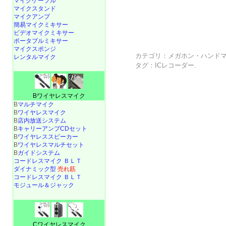
マイクケーブル
マイクスタンド
マイクアンプ
簡易マイクミキサー
ビデオマイクミキサー
ポータブルミキサー
マイクスポンジ
カテゴリ：
メガホン・ハンド
レンタルマイク
タグ：
ICレコーダー
.
Bワイヤレスマイク
B
マルチマイク
B
ワイヤレスマイク
B
店内放送システム
B
キャリーアンプCDセット
B
ワイヤレススピーカー
B
ワイヤレスマルチセット
B
ガイドシステム
コードレスマイク ＢＬＴ
ダイナミック型
売れ筋
コードレスマイク ＢＬＴ
モジュール＆ジャック
Cワイヤレスマイク