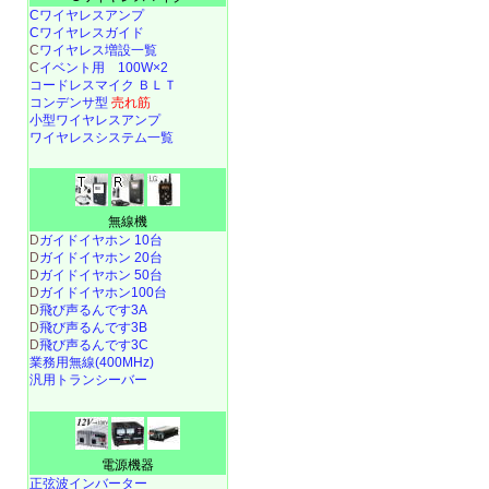
Cワイヤレスアンプ
Cワイヤレスガイド
C
ワイヤレス増設一覧
C
イベント用 100W×2
コードレスマイク ＢＬＴ
コンデンサ型
売れ筋
小型ワイヤレスアンプ
ワイヤレスシステム一覧
無線機
D
ガイドイヤホン 10台
D
ガイドイヤホン 20台
D
ガイドイヤホン 50台
D
ガイドイヤホン100台
D
飛び声るんです3A
D
飛び声るんです3B
D
飛び声るんです3C
業務用無線(400MHz)
汎用トランシーバー
電源機器
正弦波インバーター