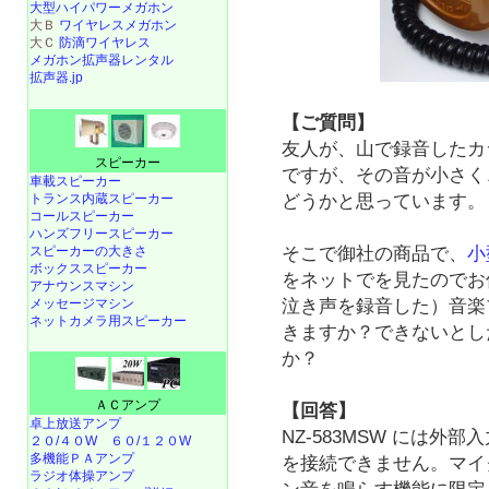
大型ハイパワーメガホン
大Ｂ
ワイヤレスメガホン
大Ｃ
防滴ワイヤレス
メガホン拡声器レンタル
拡声器.jp
【ご質問】
友人が、山で録音したカ
スピーカー
ですが、その音が小さく
車載スピーカー
トランス内蔵スピーカー
どうかと思っています。
コールスピーカー
ハンズフリースピーカー
スピーカーの大きさ
そこで御社の商品で、
小
ボックススピーカー
をネットでを見たのでお
アナウンスマシン
メッセージマシン
泣き声を録音した）音楽
ネットカメラ用スピーカー
きますか？できないとし
か？
ＡＣアンプ
【回答】
卓上放送アンプ
NZ-583MSW には
２０/４０W
６０/１２０W
多機能ＰＡアンプ
を接続できません。マイ
ラジオ体操アンプ