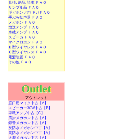
見積､納品､請求 ＦＡＱ
サンプル品 ＦＡＱ
ギガホン パワギガＦＡＱ
手ぶら拡声器 ＦＡＱ
メガホン ＦＡＱ
放送アンプ ＦＡＱ
車載アンプ ＦＡＱ
スピーカ ＦＡＱ
マイクロホン ＦＡＱ
Ｂ型ワイヤレス ＦＡＱ
Ｃ型ワイヤレス ＦＡＱ
電源装置 ＦＡＱ
その他 ＦＡＱ
Outlet
アウトレット
窓口用マイク中古【A】
スピーカー30W中古【B】
車載アンプ中古【C】
肩掛メガホン中古【A】
録音メガホン中古【A】
灰防水メガホン中古【A】
黄防水メガホン中古【A】
大型メガホン中古【A】