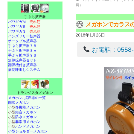
属）
手ぶら拡声器
パワギガＭ
売れ筋
メガホンでカラス
パワギガＥ
売れ筋
パワギガＳ
売れ筋
2018年1月26日
ハンズフリー拡声器
ポータブル拡声器
手ぶら拡声器７Ｂ
お電話：0558-22
手ぶら拡声器８Ａ
手ぶら拡声器９Ｂ
無線拡声器セット
翻訳機付き拡声器
病院呼出しシステム
トランジスタメガホン
メガホン､拡声器の一覧
翻訳メガホン
小型
多機能メガホン
小型
録音メガホン
小型
防水メガホン
小型
非常用メガホン
小型
ハンドメガホン
小型ショルダーメガホン