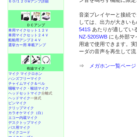
ン音を鳴らす機能に限定
６０/１２０wアンプ詳細
音楽プレイヤーと接続で
しては、出力が大きいも
ＤＣアンプ
541S
あたりが適してい
車用マイクセット１２Ｖ
車用マイクセット２４Ｖ
NZ-520SWB
にも外部マ
船舶用アンプ２４Ｖ
用途で使用できます。実
選挙カー用 車載アンプ
ーダの音声を再生して流
⇒
メガホン一覧ページ
有線マイク
マイク マイクロホン
ハンズフリーマイク
チャイムマイク＆ベル
咽喉マイク・喉頭マイク
ヘッドセットマイク
分離式
ヘッドマイク
一体式
ピンマイク
クリップマイク
カラオケマイク（白）
エコー内蔵マイク
デスクトップマイク
バス用マイク
マイクコード