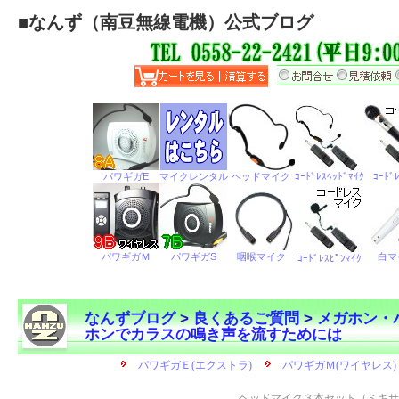
■
なんず（南豆無線電機）公式ブログ
なんずブログ
>
良くあるご質問
>
メガホン・
ホンでカラスの鳴き声を流すためには
←
ヘッドマイク３本セット（ミキサ