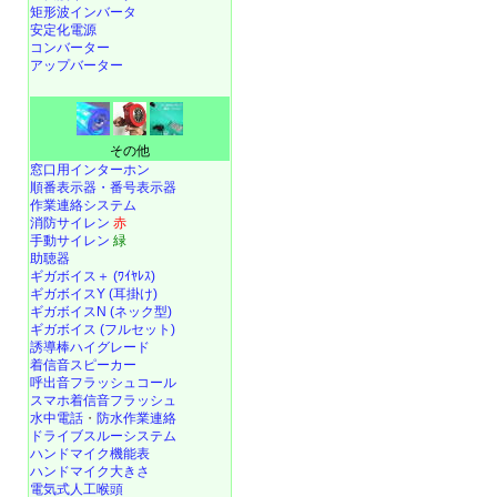
矩形波インバータ
安定化電源
コンバーター
アップバーター
その他
窓口用インターホン
順番表示器・番号表示器
作業連絡システム
消防サイレン
赤
手動サイレン
緑
助聴器
ギガボイス＋ (ﾜｲﾔﾚｽ)
ギガボイスY (耳掛け)
ギガボイスN (ネック型)
ギガボイス (フルセット)
誘導棒ハイグレード
着信音スピーカー
呼出音フラッシュコール
スマホ着信音フラッシュ
水中電話
・
防水作業連絡
ドライブスルーシステム
ハンドマイク機能表
ハンドマイク大きさ
電気式人工喉頭