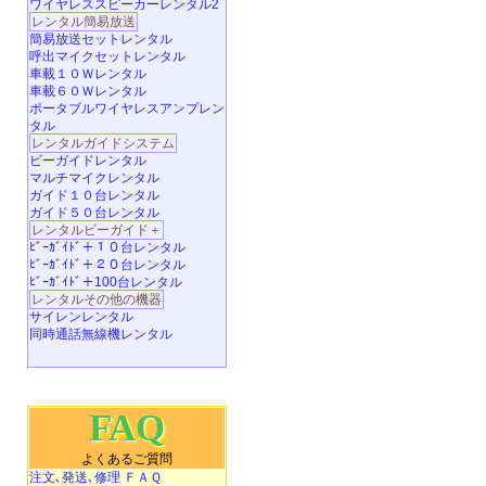
ワイヤレススピーカーレンタル2
レンタル簡易放送
簡易放送セットレンタル
呼出マイクセットレンタル
車載１０Ｗレンタル
車載６０Ｗレンタル
ポータブルワイヤレスアンプレン
タル
レンタルガイドシステム
ビーガイドレンタル
マルチマイクレンタル
ガイド１０台レンタル
ガイド５０台レンタル
レンタルビーガイド＋
ﾋﾞｰｶﾞｲﾄﾞ＋１０台レンタル
ﾋﾞｰｶﾞｲﾄﾞ＋２０台レンタル
ﾋﾞｰｶﾞｲﾄﾞ＋100台レンタル
レンタルその他の機器
サイレンレンタル
同時通話無線機レンタル
FAQ
よくあるご質問
注文､発送､修理 ＦＡＱ