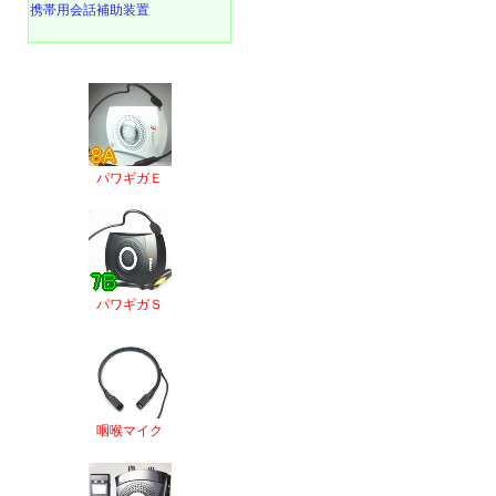
携帯用会話補助装置
パワギガＥ
パワギガＳ
咽喉マイク