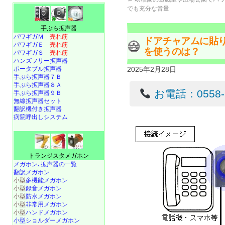
でも充分な音量
手ぶら拡声器
パワギガＭ
売れ筋
ドアチャアムに貼
パワギガＥ
売れ筋
を使うのは？
パワギガＳ
売れ筋
ハンズフリー拡声器
ポータブル拡声器
2025年2月28日
手ぶら拡声器７Ｂ
手ぶら拡声器８Ａ
お電話：0558-22
手ぶら拡声器９Ｂ
無線拡声器セット
翻訳機付き拡声器
病院呼出しシステム
トランジスタメガホン
メガホン､拡声器の一覧
翻訳メガホン
小型
多機能メガホン
小型
録音メガホン
小型
防水メガホン
小型
非常用メガホン
小型
ハンドメガホン
小型ショルダーメガホン