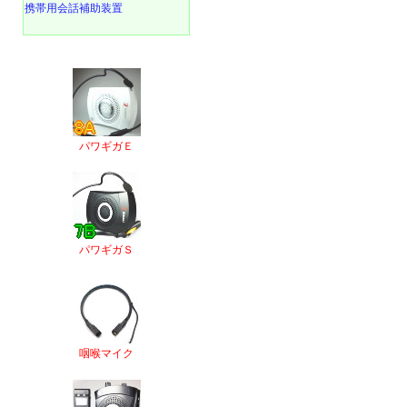
携帯用会話補助装置
パワギガＥ
パワギガＳ
咽喉マイク