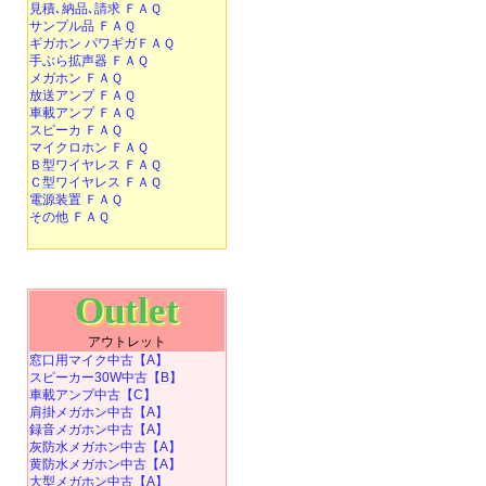
見積､納品､請求 ＦＡＱ
サンプル品 ＦＡＱ
ギガホン パワギガＦＡＱ
手ぶら拡声器 ＦＡＱ
メガホン ＦＡＱ
放送アンプ ＦＡＱ
車載アンプ ＦＡＱ
スピーカ ＦＡＱ
マイクロホン ＦＡＱ
Ｂ型ワイヤレス ＦＡＱ
Ｃ型ワイヤレス ＦＡＱ
電源装置 ＦＡＱ
その他 ＦＡＱ
Outlet
アウトレット
窓口用マイク中古【A】
スピーカー30W中古【B】
車載アンプ中古【C】
肩掛メガホン中古【A】
録音メガホン中古【A】
灰防水メガホン中古【A】
黄防水メガホン中古【A】
大型メガホン中古【A】