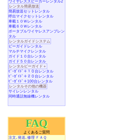
ワイヤレススピーカーレンタル2
レンタル簡易放送
簡易放送セットレンタル
呼出マイクセットレンタル
車載１０Ｗレンタル
車載６０Ｗレンタル
ポータブルワイヤレスアンプレン
タル
レンタルガイドシステム
ビーガイドレンタル
マルチマイクレンタル
ガイド１０台レンタル
ガイド５０台レンタル
レンタルビーガイド＋
ﾋﾞｰｶﾞｲﾄﾞ＋１０台レンタル
ﾋﾞｰｶﾞｲﾄﾞ＋２０台レンタル
ﾋﾞｰｶﾞｲﾄﾞ＋100台レンタル
レンタルその他の機器
サイレンレンタル
同時通話無線機レンタル
FAQ
よくあるご質問
注文､発送､修理 ＦＡＱ