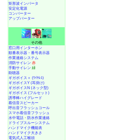
矩形波インバータ
安定化電源
コンバーター
アップバーター
その他
窓口用インターホン
順番表示器・番号表示器
作業連絡システム
消防サイレン
赤
手動サイレン
緑
助聴器
ギガボイス＋ (ﾜｲﾔﾚｽ)
ギガボイスY (耳掛け)
ギガボイスN (ネック型)
ギガボイス (フルセット)
誘導棒ハイグレード
着信音スピーカー
呼出音フラッシュコール
スマホ着信音フラッシュ
水中電話
・
防水作業連絡
ドライブスルーシステム
ハンドマイク機能表
ハンドマイク大きさ
電気式人工喉頭