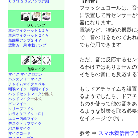
【回答】
６０/１２０wアンプ詳細
フラッシュコールは、音
に設置して音センサーが
器になります。
ＤＣアンプ
電話など、特定の機器に
車用マイクセット１２Ｖ
車用マイクセット２４Ｖ
で、音の出るものであれ
船舶用アンプ２４Ｖ
でも使用できます。
選挙カー用 車載アンプ
ただ、音に反応するセン
るわけではありませんの
有線マイク
そちらの音にも反応する
マイク マイクロホン
ハンズフリーマイク
チャイムマイク＆ベル
もしドアチャイムを設置
咽喉マイク・喉頭マイク
ヘッドセットマイク
分離式
るようでしたら、ドアチ
ヘッドマイク
一体式
ものを使って他の音をあ
ピンマイク
クリップマイク
るような対策を取る必要
カラオケマイク（白）
なイメージでです。
エコー内蔵マイク
デスクトップマイク
バス用マイク
参考 ⇒
スマホ着信音フ
マイクコード