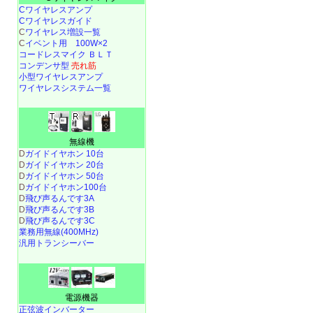
Cワイヤレスアンプ
Cワイヤレスガイド
C
ワイヤレス増設一覧
C
イベント用 100W×2
コードレスマイク ＢＬＴ
コンデンサ型
売れ筋
小型ワイヤレスアンプ
ワイヤレスシステム一覧
無線機
D
ガイドイヤホン 10台
D
ガイドイヤホン 20台
D
ガイドイヤホン 50台
D
ガイドイヤホン100台
D
飛び声るんです3A
D
飛び声るんです3B
D
飛び声るんです3C
業務用無線(400MHz)
汎用トランシーバー
電源機器
正弦波インバーター