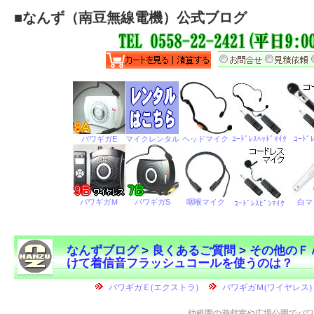
■
なんず（南豆無線電機）公式ブログ
なんずブログ
>
良くあるご質問
>
その他のＦ
けて着信音フラッシュコールを使うのは？
←
幼稚園の遊戯室や広場公園でパワ