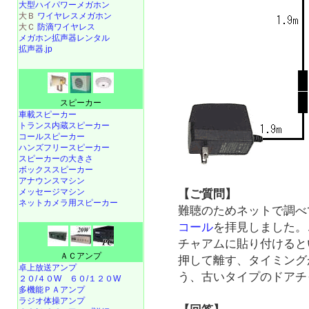
大型ハイパワーメガホン
大Ｂ
ワイヤレスメガホン
大Ｃ
防滴ワイヤレス
メガホン拡声器レンタル
拡声器.jp
スピーカー
車載スピーカー
トランス内蔵スピーカー
コールスピーカー
ハンズフリースピーカー
スピーカーの大きさ
ボックススピーカー
アナウンスマシン
メッセージマシン
【ご質問】
ネットカメラ用スピーカー
難聴のためネットで調べ
コール
を拝見しました。
チャアムに貼り付けると
ＡＣアンプ
押して離す、タイミング
卓上放送アンプ
う、古いタイプのドアチ
２０/４０W
６０/１２０W
多機能ＰＡアンプ
ラジオ体操アンプ