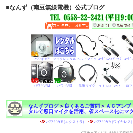
■
なんず（南豆無線電機）公式ブログ
なんずブログ
>
良くあるご質問
>
ＡＣアンプ
タルで窓口マイクを活用、省スペース化にマ
←
ドアチャアムに貼り付けて着信音