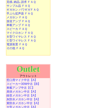
見積､納品､請求 ＦＡＱ
サンプル品 ＦＡＱ
ギガホン パワギガＦＡＱ
手ぶら拡声器 ＦＡＱ
メガホン ＦＡＱ
放送アンプ ＦＡＱ
車載アンプ ＦＡＱ
スピーカ ＦＡＱ
マイクロホン ＦＡＱ
Ｂ型ワイヤレス ＦＡＱ
Ｃ型ワイヤレス ＦＡＱ
電源装置 ＦＡＱ
その他 ＦＡＱ
Outlet
アウトレット
窓口用マイク中古【A】
スピーカー30W中古【B】
車載アンプ中古【C】
肩掛メガホン中古【A】
録音メガホン中古【A】
灰防水メガホン中古【A】
黄防水メガホン中古【A】
大型メガホン中古【A】