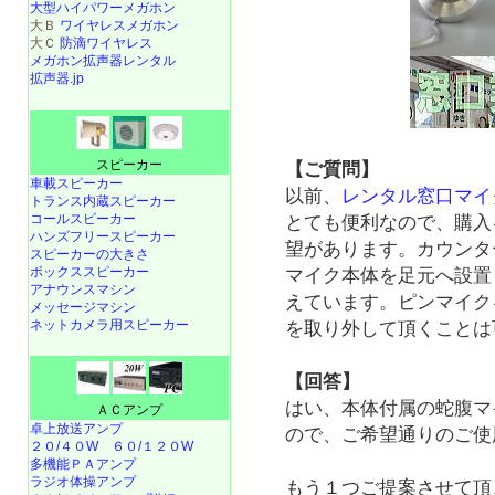
大型ハイパワーメガホン
大Ｂ
ワイヤレスメガホン
大Ｃ
防滴ワイヤレス
メガホン拡声器レンタル
拡声器.jp
スピーカー
【ご質問】
車載スピーカー
以前、
レンタル窓口マイ
トランス内蔵スピーカー
コールスピーカー
とても便利なので、購入
ハンズフリースピーカー
望があります。カウンタ
スピーカーの大きさ
ボックススピーカー
マイク本体を足元へ設置
アナウンスマシン
えています。ピンマイク
メッセージマシン
ネットカメラ用スピーカー
を取り外して頂くことは
【回答】
はい、本体付属の蛇腹マ
ＡＣアンプ
卓上放送アンプ
ので、ご希望通りのご使
２０/４０W
６０/１２０W
多機能ＰＡアンプ
ラジオ体操アンプ
もう１つご提案させて頂