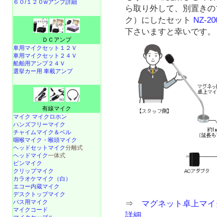
６０/１２０wアンプ詳細
ら取り外して、別置きの
ク）にしたセット
NZ-20
下さいますと幸いです。
ＤＣアンプ
車用マイクセット１２Ｖ
車用マイクセット２４Ｖ
船舶用アンプ２４Ｖ
選挙カー用 車載アンプ
有線マイク
マイク マイクロホン
ハンズフリーマイク
チャイムマイク＆ベル
咽喉マイク・喉頭マイク
ヘッドセットマイク
分離式
ヘッドマイク
一体式
ピンマイク
クリップマイク
カラオケマイク（白）
エコー内蔵マイク
デスクトップマイク
バス用マイク
⇒
マグネット卓上マイク式
マイクコード
詳細