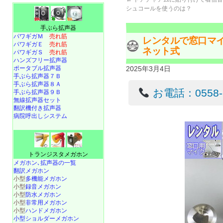
シュコールを使うのは？
手ぶら拡声器
パワギガＭ
売れ筋
レンタルで窓口マ
パワギガＥ
売れ筋
ネット式
パワギガＳ
売れ筋
ハンズフリー拡声器
ポータブル拡声器
2025年3月4日
手ぶら拡声器７Ｂ
手ぶら拡声器８Ａ
お電話：0558-22
手ぶら拡声器９Ｂ
無線拡声器セット
翻訳機付き拡声器
病院呼出しシステム
トランジスタメガホン
メガホン､拡声器の一覧
翻訳メガホン
小型
多機能メガホン
小型
録音メガホン
小型
防水メガホン
小型
非常用メガホン
小型
ハンドメガホン
小型ショルダーメガホン