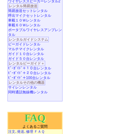
ワイヤレススピーカーレンタル2
レンタル簡易放送
簡易放送セットレンタル
呼出マイクセットレンタル
車載１０Ｗレンタル
車載６０Ｗレンタル
ポータブルワイヤレスアンプレン
タル
レンタルガイドシステム
ビーガイドレンタル
マルチマイクレンタル
ガイド１０台レンタル
ガイド５０台レンタル
レンタルビーガイド＋
ﾋﾞｰｶﾞｲﾄﾞ＋１０台レンタル
ﾋﾞｰｶﾞｲﾄﾞ＋２０台レンタル
ﾋﾞｰｶﾞｲﾄﾞ＋100台レンタル
レンタルその他の機器
サイレンレンタル
同時通話無線機レンタル
FAQ
よくあるご質問
注文､発送､修理 ＦＡＱ