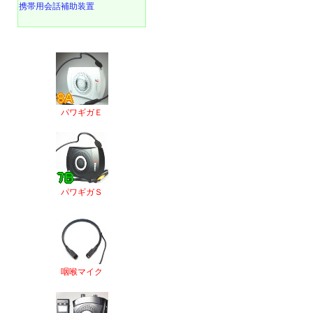
携帯用会話補助装置
パワギガＥ
パワギガＳ
咽喉マイク