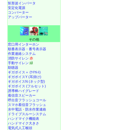
矩形波インバータ
安定化電源
コンバーター
アップバーター
その他
窓口用インターホン
順番表示器・番号表示器
作業連絡システム
消防サイレン
赤
手動サイレン
緑
助聴器
ギガボイス＋ (ﾜｲﾔﾚｽ)
ギガボイスY (耳掛け)
ギガボイスN (ネック型)
ギガボイス (フルセット)
誘導棒ハイグレード
着信音スピーカー
呼出音フラッシュコール
スマホ着信音フラッシュ
水中電話
・
防水作業連絡
ドライブスルーシステム
ハンドマイク機能表
ハンドマイク大きさ
電気式人工喉頭