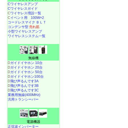
Cワイヤレスアンプ
Cワイヤレスガイド
C
ワイヤレス増設一覧
C
イベント用 100W×2
コードレスマイク ＢＬＴ
コンデンサ型
売れ筋
小型ワイヤレスアンプ
ワイヤレスシステム一覧
無線機
D
ガイドイヤホン 10台
D
ガイドイヤホン 20台
D
ガイドイヤホン 50台
D
ガイドイヤホン100台
D
飛び声るんです3A
D
飛び声るんです3B
D
飛び声るんです3C
業務用無線(400MHz)
汎用トランシーバー
電源機器
正弦波インバーター