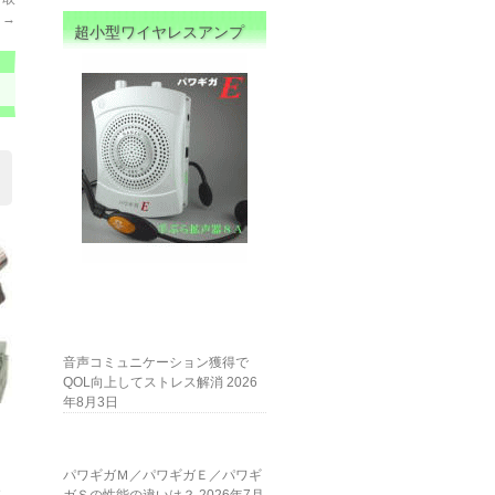
障
→
超小型ワイヤレスアンプ
音声コミュニケーション獲得で
QOL向上してストレス解消
2026
年8月3日
。
パワギガＭ／パワギガＥ／パワギ
、