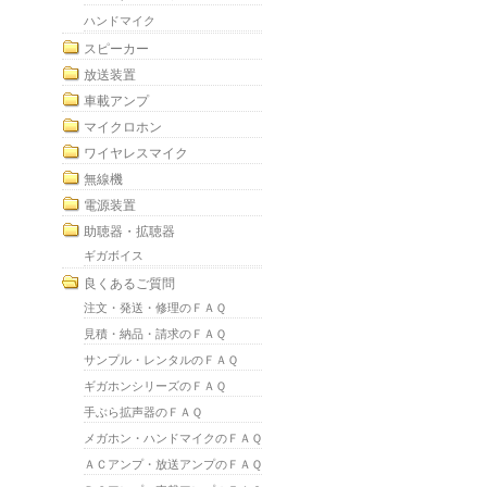
ハンドマイク
スピーカー
放送装置
車載アンプ
マイクロホン
ワイヤレスマイク
無線機
電源装置
助聴器・拡聴器
ギガボイス
良くあるご質問
注文・発送・修理のＦＡＱ
見積・納品・請求のＦＡＱ
サンプル・レンタルのＦＡＱ
ギガホンシリーズのＦＡＱ
手ぶら拡声器のＦＡＱ
メガホン・ハンドマイクのＦＡＱ
ＡＣアンプ・放送アンプのＦＡＱ