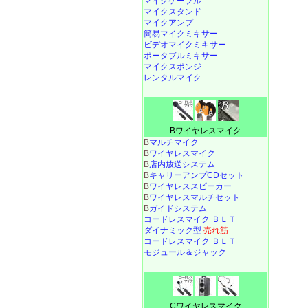
マイクケーブル
マイクスタンド
マイクアンプ
簡易マイクミキサー
ビデオマイクミキサー
ポータブルミキサー
マイクスポンジ
レンタルマイク
Bワイヤレスマイク
B
マルチマイク
B
ワイヤレスマイク
B
店内放送システム
B
キャリーアンプCDセット
B
ワイヤレススピーカー
B
ワイヤレスマルチセット
B
ガイドシステム
コードレスマイク ＢＬＴ
ダイナミック型
売れ筋
コードレスマイク ＢＬＴ
モジュール＆ジャック
Cワイヤレスマイク