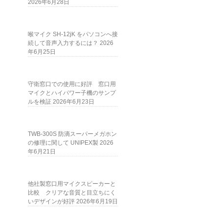
2026年6月28日
喉マイク SH-12jK をパソコンへ接
続して音声入力するには？
2026
年6月25日
守衛窓口での使用に好評 窓口用
マイクとハイパワー子機のサンプ
ルを検証
2026年6月23日
TWB-300S 防滴スーパーメガホン
の修理に関して UNIPEX製
2026
年6月21日
他社製窓口用マイクスピーカーと
比較 クリアな音質と目立ちにく
いデザインが好評
2026年6月19日