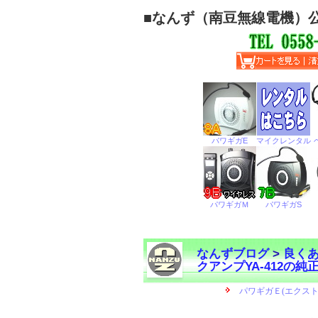
■
なんず（南豆無線電機）
なんずブログ
>
良く
クアンプYA-412の
←