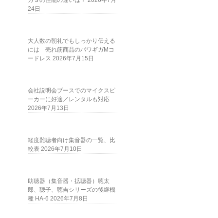
ガＳの性能の違いは？
2026年7月
24日
大人数の朝礼でもしっかり伝える
には 売れ筋商品のパワギガMコ
ードレス
2026年7月15日
会社説明会ブースでのマイクスピ
ーカーに好適／レンタルも対応
2026年7月13日
軽度難聴者向け集音器の一覧、比
較表
2026年7月10日
助聴器（集音器・拡聴器）聴太
郎、聴子、聴吉シリーズの後継機
種 HA-6
2026年7月8日