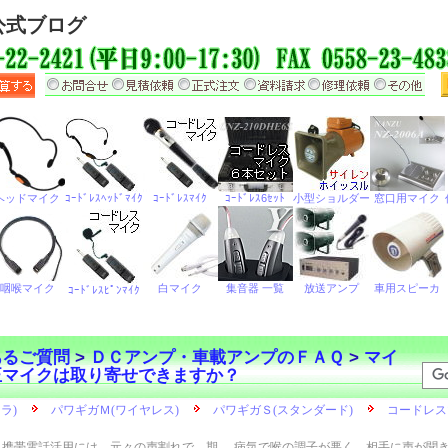
公式ブログ
あるご質問
>
ＤＣアンプ・車載アンプのＦＡＱ
>
マイ
純正マイクは取り寄せできますか？
携帯電話活用には、元々の声割れで、期
病気で喉の調子が悪く、相手に声が聞