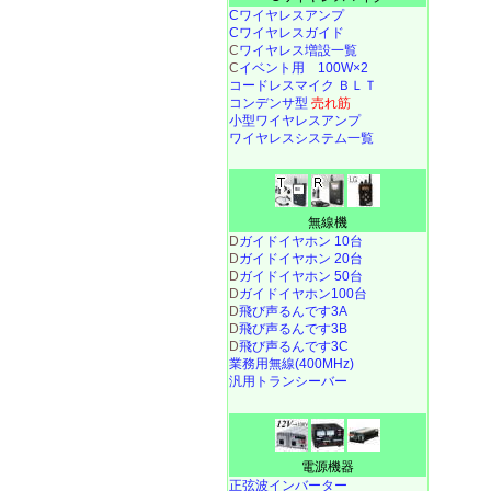
Cワイヤレスアンプ
Cワイヤレスガイド
C
ワイヤレス増設一覧
C
イベント用 100W×2
コードレスマイク ＢＬＴ
コンデンサ型
売れ筋
小型ワイヤレスアンプ
ワイヤレスシステム一覧
無線機
D
ガイドイヤホン 10台
D
ガイドイヤホン 20台
D
ガイドイヤホン 50台
D
ガイドイヤホン100台
D
飛び声るんです3A
D
飛び声るんです3B
D
飛び声るんです3C
業務用無線(400MHz)
汎用トランシーバー
電源機器
正弦波インバーター