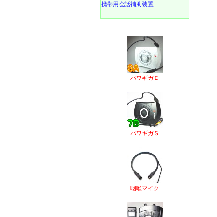
携帯用会話補助装置
パワギガＥ
パワギガＳ
咽喉マイク