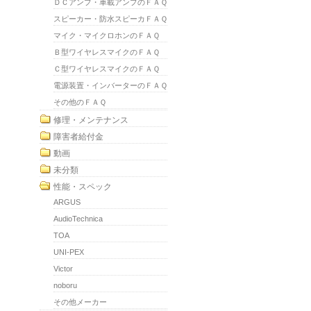
ＤＣアンプ・車載アンプのＦＡＱ
スピーカー・防水スピーカＦＡＱ
マイク・マイクロホンのＦＡＱ
Ｂ型ワイヤレスマイクのＦＡＱ
Ｃ型ワイヤレスマイクのＦＡＱ
電源装置・インバーターのＦＡＱ
その他のＦＡＱ
修理・メンテナンス
障害者給付金
動画
未分類
性能・スペック
ARGUS
AudioTechnica
TOA
UNI-PEX
Victor
noboru
その他メーカー