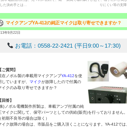
した決め手とは…
りにくい等の支
マイクアンプYA-412の純正マイクは取り寄せできますか？
013年9月22日
お電話：0558-22-2421 (平日9:00～17:30)
【ご質問】
現在ノボル製の車載用マイクアンプ
YA-412
を使
用していますが、
マイク
が故障したので付属の
マイクのみ取り寄せできますか？
【回答】
(株)ノボル電機製作所製は、車載アンプ付属の純
正マイクに関して、保守パーツとしての供給(販売)を行っておりません
（初期不良等の場合は除く）
マイク故障の場合は、市販品をご購入頂くことになります。YA-412では