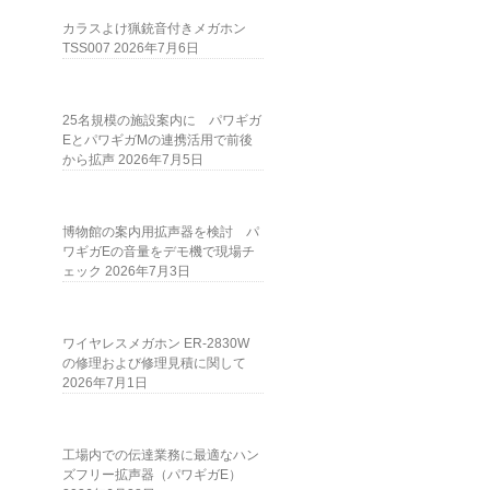
カラスよけ猟銃音付きメガホン
TSS007
2026年7月6日
25名規模の施設案内に パワギガ
EとパワギガMの連携活用で前後
から拡声
2026年7月5日
博物館の案内用拡声器を検討 パ
ワギガEの音量をデモ機で現場チ
ェック
2026年7月3日
ワイヤレスメガホン ER-2830W
の修理および修理見積に関して
2026年7月1日
工場内での伝達業務に最適なハン
ズフリー拡声器（パワギガE）