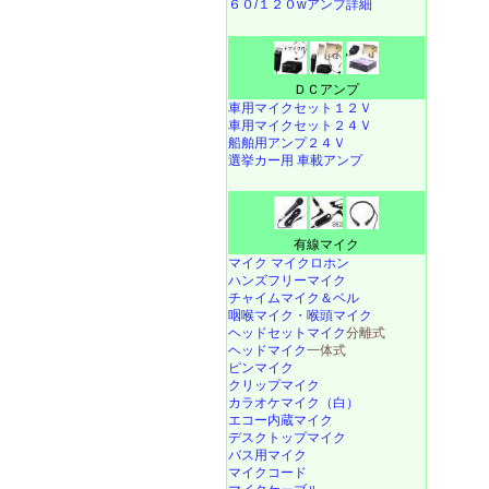
６０/１２０wアンプ詳細
ＤＣアンプ
車用マイクセット１２Ｖ
車用マイクセット２４Ｖ
船舶用アンプ２４Ｖ
選挙カー用 車載アンプ
有線マイク
マイク マイクロホン
ハンズフリーマイク
チャイムマイク＆ベル
咽喉マイク・喉頭マイク
ヘッドセットマイク
分離式
ヘッドマイク
一体式
ピンマイク
クリップマイク
カラオケマイク（白）
エコー内蔵マイク
デスクトップマイク
バス用マイク
マイクコード