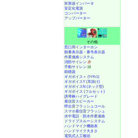
矩形波インバータ
安定化電源
コンバーター
アップバーター
その他
窓口用インターホン
順番表示器・番号表示器
作業連絡システム
消防サイレン
赤
手動サイレン
緑
助聴器
ギガボイス＋ (ﾜｲﾔﾚｽ)
ギガボイスY (耳掛け)
ギガボイスN (ネック型)
ギガボイス (フルセット)
誘導棒ハイグレード
着信音スピーカー
呼出音フラッシュコール
スマホ着信音フラッシュ
水中電話
・
防水作業連絡
ドライブスルーシステム
ハンドマイク機能表
ハンドマイク大きさ
電気式人工喉頭