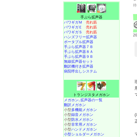
待
手ぶら拡声器
パワギガＭ
売れ筋
パワギガＥ
売れ筋
パワギガＳ
売れ筋
2
ハンズフリー拡声器
ポータブル拡声器
手ぶら拡声器７Ｂ
手ぶら拡声器８Ａ
手ぶら拡声器９Ｂ
無線拡声器セット
翻訳機付き拡声器
病院呼出しシステム
トランジスタメガホン
メガホン､拡声器の一覧
翻訳メガホン
小型
多機能メガホン
小型
録音メガホン
小型
防水メガホン
小型
非常用メガホン
小型
ハンドメガホン
小型ショルダーメガホン