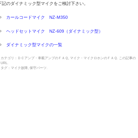
下記のダイナミック型マイクをご検討下さい。
⇒
カールコードマイク NZ-M350
⇒
ヘッドセットマイク NZ-609（ダイナミック型）
⇒
ダイナミック型マイクの一覧
カテゴリ：
ＤＣアンプ・車載アンプのＦＡＱ
,
マイク・マイクロホンのＦＡＱ
. この記事の
URL
.
タグ：
マイク故障
,
保守パーツ
.