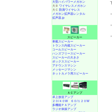
大型ハイパワーメガホン
大Ｂ
ワイヤレスメガホン
大Ｃ
防滴ワイヤレス
メガホン拡声器レンタル
拡声器.jp
スピーカー
車載スピーカー
トランス内蔵スピーカー
コールスピーカー
ハンズフリースピーカー
スピーカーの大きさ
ボックススピーカー
アナウンスマシン
メッセージマシン
ネットカメラ用スピーカー
ＡＣアンプ
卓上放送アンプ
２０/４０W
６０/１２０W
多機能ＰＡアンプ
ラジオ体操アンプ