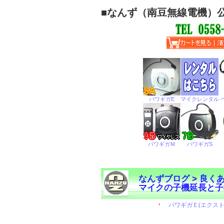
■
なんず（南豆無線電機）
なんずブログ
>
良く
マイクの子機延長と子
←