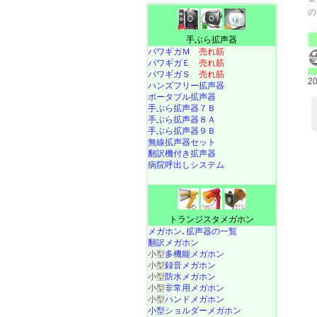
の
手ぶら拡声器
パワギガＭ
売れ筋
パワギガＥ
売れ筋
パワギガＳ
売れ筋
2
ハンズフリー拡声器
ポータブル拡声器
手ぶら拡声器７Ｂ
手ぶら拡声器８Ａ
手ぶら拡声器９Ｂ
無線拡声器セット
翻訳機付き拡声器
病院呼出しシステム
トランジスタメガホン
メガホン､拡声器の一覧
翻訳メガホン
小型
多機能メガホン
小型
録音メガホン
小型
防水メガホン
小型
非常用メガホン
小型
ハンドメガホン
小型ショルダーメガホン