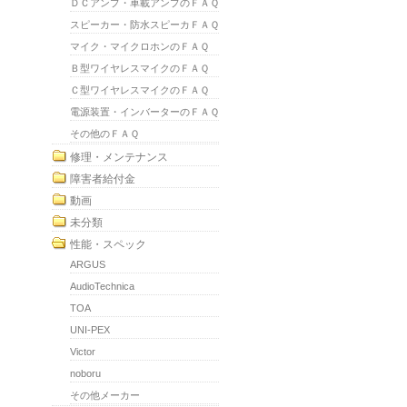
ＤＣアンプ・車載アンプのＦＡＱ
スピーカー・防水スピーカＦＡＱ
マイク・マイクロホンのＦＡＱ
Ｂ型ワイヤレスマイクのＦＡＱ
Ｃ型ワイヤレスマイクのＦＡＱ
電源装置・インバーターのＦＡＱ
その他のＦＡＱ
修理・メンテナンス
障害者給付金
動画
未分類
性能・スペック
ARGUS
AudioTechnica
TOA
UNI-PEX
Victor
noboru
その他メーカー