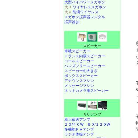
大型ハイパワーメガホン
大Ｂ
ワイヤレスメガホン
大Ｃ
防滴ワイヤレス
メガホン拡声器レンタル
拡声器.jp
スピーカー
車載スピーカー
トランス内蔵スピーカー
コールスピーカー
ハンズフリースピーカー
スピーカーの大きさ
ボックススピーカー
アナウンスマシン
メッセージマシン
ネットカメラ用スピーカー
ＡＣアンプ
卓上放送アンプ
２０/４０W
６０/１２０W
多機能ＰＡアンプ
ラジオ体操アンプ