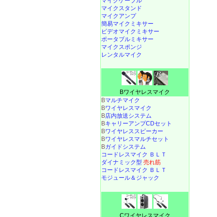
マイクケーブル
マイクスタンド
マイクアンプ
簡易マイクミキサー
ビデオマイクミキサー
ポータブルミキサー
マイクスポンジ
レンタルマイク
Bワイヤレスマイク
B
マルチマイク
B
ワイヤレスマイク
B
店内放送システム
B
キャリーアンプCDセット
B
ワイヤレススピーカー
B
ワイヤレスマルチセット
B
ガイドシステム
コードレスマイク ＢＬＴ
ダイナミック型
売れ筋
コードレスマイク ＢＬＴ
モジュール＆ジャック
Cワイヤレスマイク