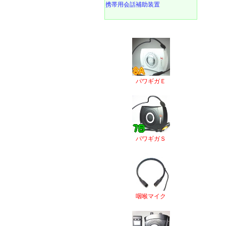
携帯用会話補助装置
パワギガＥ
パワギガＳ
咽喉マイク