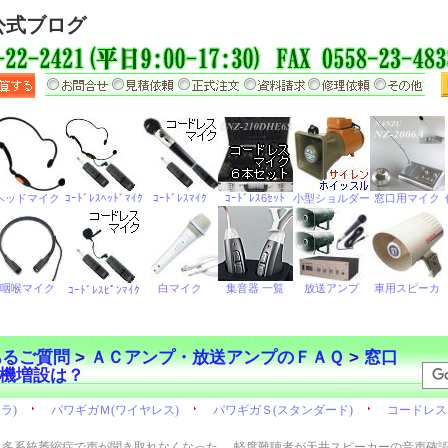
公式ブログ
あるご質問
>
ＡＣアンプ・放送アンプのＦＡＱ
>
窓口
機増設は？
多系統萎縮症で声が聞き取れなくなった
軽度難聴者が天井スピーカーの音声確