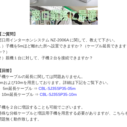
【ご質問】
窓口用インターホンシステム NZ-2006A に関して、教えて下さい。
１）子機を5mほど離れた所へ設置できますか？（ケーブル延長できます
か？）
２）親機１台に対して、子機２台を接続できますか？
【回答】
子機ケーブルの延長に関しては問題ありません。
5mおよび10mを用意しております。詳細は下記をご覧下さい。
・ 5m延長ケーブル ⇒
CBL-SJ35SP35-05m
・10m延長ケーブル ⇒
CBL-SJ35SP35-10m
子機を２台に増設することも可能でございます。
特殊な分岐ケーブルと増設用子機を用意する必要がありますが、こちら
問題無く動作致します。