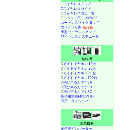
Cワイヤレスアンプ
Cワイヤレスガイド
C
ワイヤレス増設一覧
C
イベント用 100W×2
コードレスマイク ＢＬＴ
コンデンサ型
売れ筋
小型ワイヤレスアンプ
ワイヤレスシステム一覧
無線機
D
ガイドイヤホン 10台
D
ガイドイヤホン 20台
D
ガイドイヤホン 50台
D
ガイドイヤホン100台
D
飛び声るんです3A
D
飛び声るんです3B
D
飛び声るんです3C
業務用無線(400MHz)
汎用トランシーバー
電源機器
正弦波インバーター