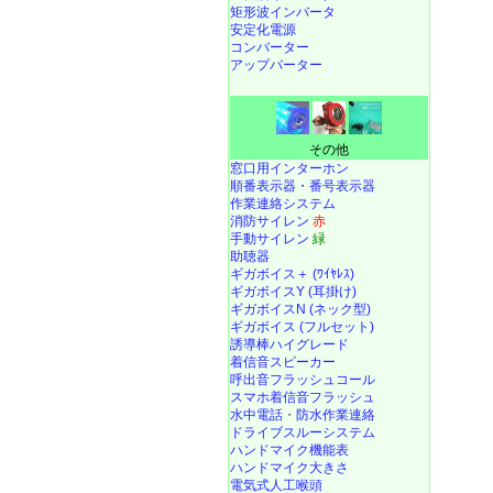
矩形波インバータ
安定化電源
コンバーター
アップバーター
その他
窓口用インターホン
順番表示器・番号表示器
作業連絡システム
消防サイレン
赤
手動サイレン
緑
助聴器
ギガボイス＋ (ﾜｲﾔﾚｽ)
ギガボイスY (耳掛け)
ギガボイスN (ネック型)
ギガボイス (フルセット)
誘導棒ハイグレード
着信音スピーカー
呼出音フラッシュコール
スマホ着信音フラッシュ
水中電話
・
防水作業連絡
ドライブスルーシステム
ハンドマイク機能表
ハンドマイク大きさ
電気式人工喉頭