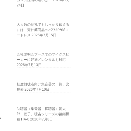
ガＳの性能の違いは？
2026年7月
24日
大人数の朝礼でもしっかり伝える
には 売れ筋商品のパワギガMコ
ードレス
2026年7月15日
会社説明会ブースでのマイクスピ
ーカーに好適／レンタルも対応
2026年7月13日
軽度難聴者向け集音器の一覧、比
較表
2026年7月10日
助聴器（集音器・拡聴器）聴太
郎、聴子、聴吉シリーズの後継機
も
種 HA-6
2026年7月8日