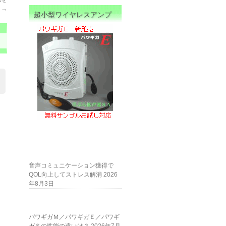
？
→
超小型ワイヤレスアンプ
音声コミュニケーション獲得で
QOL向上してストレス解消
2026
年8月3日
パワギガＭ／パワギガＥ／パワギ