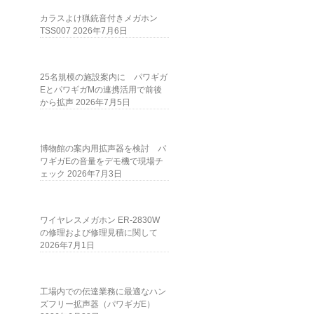
カラスよけ猟銃音付きメガホン
TSS007
2026年7月6日
25名規模の施設案内に パワギガ
EとパワギガMの連携活用で前後
から拡声
2026年7月5日
博物館の案内用拡声器を検討 パ
ワギガEの音量をデモ機で現場チ
ェック
2026年7月3日
ワイヤレスメガホン ER-2830W
の修理および修理見積に関して
2026年7月1日
工場内での伝達業務に最適なハン
ズフリー拡声器（パワギガE）