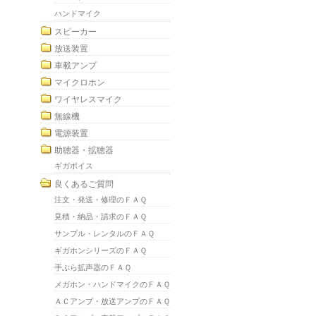
ハンドマイク
スピーカー
放送装置
車載アンプ
マイクロホン
ワイヤレスマイク
無線機
電源装置
助聴器・拡聴器
ギガボイス
良くあるご質問
注文・発送・修理のＦＡＱ
見積・納品・請求のＦＡＱ
サンプル・レンタルのＦＡＱ
ギガホンシリーズのＦＡＱ
手ぶら拡声器のＦＡＱ
メガホン・ハンドマイクのＦＡＱ
ＡＣアンプ・放送アンプのＦＡＱ