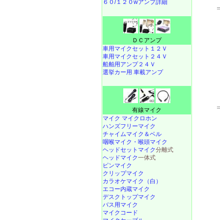
６０/１２０wアンプ詳細
ＤＣアンプ
車用マイクセット１２Ｖ
車用マイクセット２４Ｖ
船舶用アンプ２４Ｖ
選挙カー用 車載アンプ
有線マイク
マイク マイクロホン
ハンズフリーマイク
チャイムマイク＆ベル
咽喉マイク・喉頭マイク
ヘッドセットマイク
分離式
ヘッドマイク
一体式
ピンマイク
クリップマイク
カラオケマイク（白）
エコー内蔵マイク
デスクトップマイク
バス用マイク
マイクコード