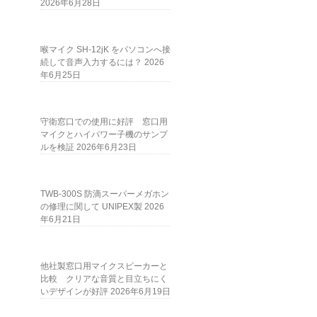
2026年6月28日
喉マイク SH-12jK をパソコンへ接
続して音声入力するには？
2026
年6月25日
守衛窓口での使用に好評 窓口用
マイクとハイパワー子機のサンプ
ルを検証
2026年6月23日
TWB-300S 防滴スーパーメガホン
の修理に関して UNIPEX製
2026
年6月21日
他社製窓口用マイクスピーカーと
比較 クリアな音質と目立ちにく
いデザインが好評
2026年6月19日