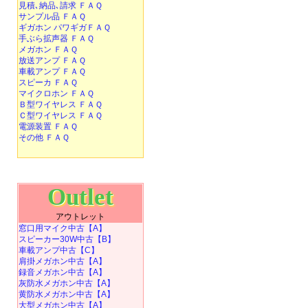
見積､納品､請求 ＦＡＱ
サンプル品 ＦＡＱ
ギガホン パワギガＦＡＱ
手ぶら拡声器 ＦＡＱ
メガホン ＦＡＱ
放送アンプ ＦＡＱ
車載アンプ ＦＡＱ
スピーカ ＦＡＱ
マイクロホン ＦＡＱ
Ｂ型ワイヤレス ＦＡＱ
Ｃ型ワイヤレス ＦＡＱ
電源装置 ＦＡＱ
その他 ＦＡＱ
Outlet
アウトレット
窓口用マイク中古【A】
スピーカー30W中古【B】
車載アンプ中古【C】
肩掛メガホン中古【A】
録音メガホン中古【A】
灰防水メガホン中古【A】
黄防水メガホン中古【A】
大型メガホン中古【A】