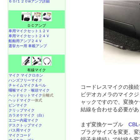
６０/１２０wアンプ詳細
ＤＣアンプ
車用マイクセット１２Ｖ
車用マイクセット２４Ｖ
船舶用アンプ２４Ｖ
選挙カー用 車載アンプ
有線マイク
マイク マイクロホン
ハンズフリーマイク
チャイムマイク＆ベル
コードレスマイクの接続プ
咽喉マイク・喉頭マイク
ビデオカメラのマイクジ
ヘッドセットマイク
分離式
ヘッドマイク
一体式
ャックですので、変換ケ
ピンマイク
結線を合わせる必要があ
クリップマイク
カラオケマイク（白）
エコー内蔵マイク
まず変換ケーブル
CBL
デスクトップマイク
バス用マイク
プラグサイズを変更、
マイクコード
端子未接続）で結線を変