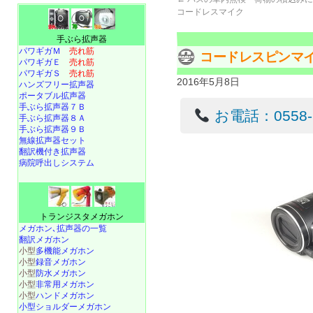
コードレスマイク
手ぶら拡声器
パワギガＭ
売れ筋
コードレスピンマ
パワギガＥ
売れ筋
パワギガＳ
売れ筋
2016年5月8日
ハンズフリー拡声器
ポータブル拡声器
手ぶら拡声器７Ｂ
お電話：0558-22
手ぶら拡声器８Ａ
手ぶら拡声器９Ｂ
無線拡声器セット
翻訳機付き拡声器
病院呼出しシステム
トランジスタメガホン
メガホン､拡声器の一覧
翻訳メガホン
小型
多機能メガホン
小型
録音メガホン
小型
防水メガホン
小型
非常用メガホン
小型
ハンドメガホン
小型ショルダーメガホン