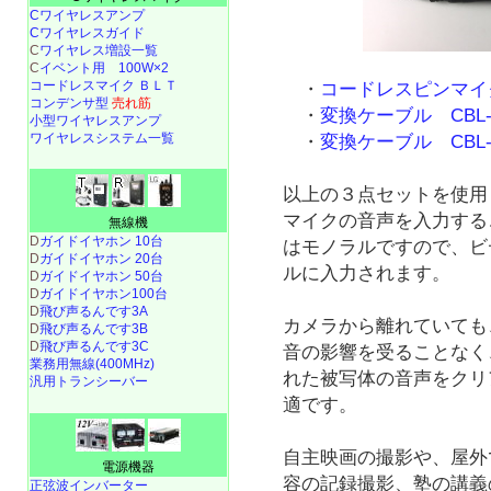
Cワイヤレスアンプ
Cワイヤレスガイド
C
ワイヤレス増設一覧
C
イベント用 100W×2
コードレスマイク ＢＬＴ
・
コードレスピンマイク 
コンデンサ型
売れ筋
・
変換ケーブル CBL-S
小型ワイヤレスアンプ
ワイヤレスシステム一覧
・
変換ケーブル CBL-S
以上の３点セットを使用
マイクの音声を入力する
無線機
D
ガイドイヤホン 10台
はモノラルですので、ビ
D
ガイドイヤホン 20台
ルに入力されます。
D
ガイドイヤホン 50台
D
ガイドイヤホン100台
D
飛び声るんです3A
カメラから離れていても
D
飛び声るんです3B
D
飛び声るんです3C
音の影響を受ることなく
業務用無線(400MHz)
れた被写体の音声をクリ
汎用トランシーバー
適です。
自主映画の撮影や、屋外
電源機器
容の記録撮影、塾の講義
正弦波インバーター