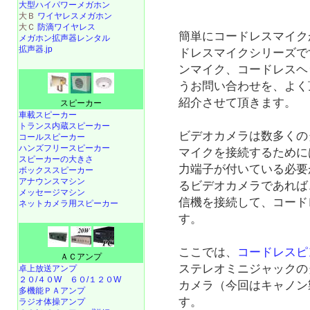
大型ハイパワーメガホン
大Ｂ
ワイヤレスメガホン
大Ｃ
防滴ワイヤレス
簡単にコードレスマイクが使
メガホン拡声器レンタル
拡声器.jp
ドレスマイクシリーズで
ンマイク、コードレスヘ
うお問い合わせを、よく
紹介させて頂きます。
スピーカー
車載スピーカー
トランス内蔵スピーカー
ビデオカメラは数多くの
コールスピーカー
ハンズフリースピーカー
マイクを接続するために
スピーカーの大きさ
力端子が付いている必要
ボックススピーカー
アナウンスマシン
るビデオカメラであれば
メッセージマシン
信機を接続して、コード
ネットカメラ用スピーカー
す。
ここでは、
コードレスピン
ＡＣアンプ
ステレオミニジャックの
卓上放送アンプ
２０/４０W
６０/１２０W
カメラ（今回はキャノン
多機能ＰＡアンプ
す。
ラジオ体操アンプ