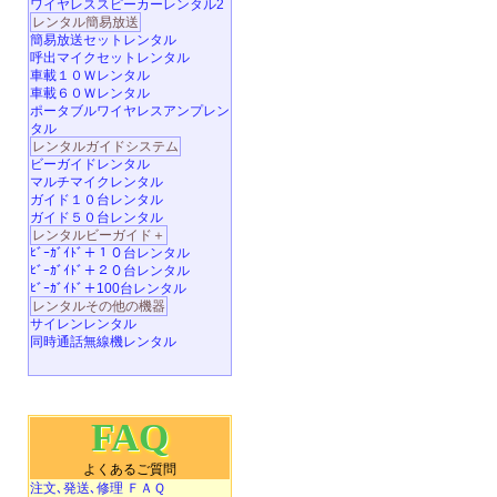
ワイヤレススピーカーレンタル2
レンタル簡易放送
簡易放送セットレンタル
呼出マイクセットレンタル
車載１０Ｗレンタル
車載６０Ｗレンタル
ポータブルワイヤレスアンプレン
タル
レンタルガイドシステム
ビーガイドレンタル
マルチマイクレンタル
ガイド１０台レンタル
ガイド５０台レンタル
レンタルビーガイド＋
ﾋﾞｰｶﾞｲﾄﾞ＋１０台レンタル
ﾋﾞｰｶﾞｲﾄﾞ＋２０台レンタル
ﾋﾞｰｶﾞｲﾄﾞ＋100台レンタル
レンタルその他の機器
サイレンレンタル
同時通話無線機レンタル
FAQ
よくあるご質問
注文､発送､修理 ＦＡＱ