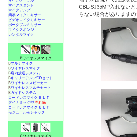
マイクケーブル
マイクスタンド
CBL-SJ35MP入れ
マイクアンプ
らない場合がありますの
簡易マイクミキサー
ビデオマイクミキサー
ポータブルミキサー
マイクスポンジ
レンタルマイク
Bワイヤレスマイク
B
マルチマイク
B
ワイヤレスマイク
B
店内放送システム
B
キャリーアンプCDセット
B
ワイヤレススピーカー
B
ワイヤレスマルチセット
B
ガイドシステム
コードレスマイク ＢＬＴ
ダイナミック型
売れ筋
コードレスマイク ＢＬＴ
モジュール＆ジャック
Cワイヤレスマイク