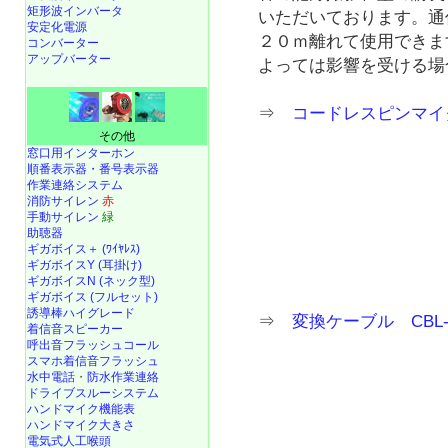
矩形波インバータ
いただいております。通
安定化電源
２０ｍ離れて使用できま
コンバーター
アップバーター
よっては影響を受ける場
⇒
コードレスピンマイク 
その他
窓口用インターホン
順番表示器・番号表示器
作業連絡システム
消防サイレン
赤
手動サイレン
緑
助聴器
ギガボイス＋ (ﾜｲﾔﾚｽ)
ギガボイスY (耳掛け)
ギガボイスN (ネック型)
ギガボイス (フルセット)
誘導棒ハイグレード
⇒
変換ケーブル CBL-S
着信音スピーカー
呼出音フラッシュコール
スマホ着信音フラッシュ
水中電話
・
防水作業連絡
ドライブスルーシステム
ハンドマイク機能表
ハンドマイク大きさ
電気式人工喉頭