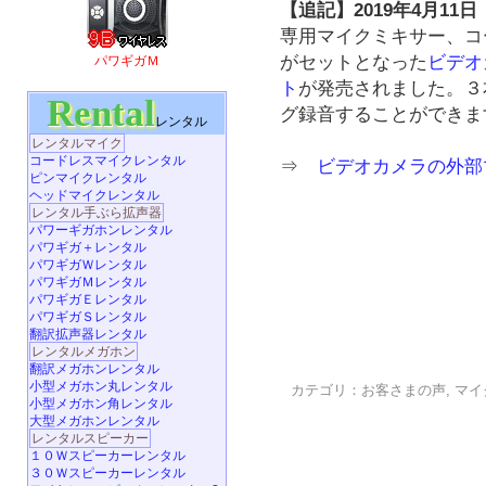
【追記】2019年4月11日
専用マイクミキサー、コ
がセットとなった
ビデオ
パワギガＭ
ト
が発売されました。３
Rental
グ録音することができま
レンタル
レンタルマイク
コードレスマイクレンタル
⇒
ビデオカメラの外部
ピンマイクレンタル
ヘッドマイクレンタル
レンタル手ぶら拡声器
パワーギガホンレンタル
パワギガ＋レンタル
パワギガＷレンタル
パワギガＭレンタル
パワギガＥレンタル
パワギガＳレンタル
翻訳拡声器レンタル
レンタルメガホン
翻訳メガホンレンタル
小型メガホン丸レンタル
カテゴリ：
お客さまの声
,
マイ
小型メガホン角レンタル
大型メガホンレンタル
レンタルスピーカー
１０Ｗスピーカーレンタル
３０Ｗスピーカーレンタル