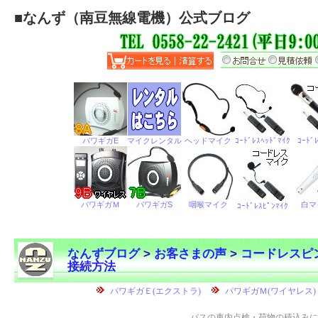
■
なんず（南豆無線電機）公式ブログ
なんずブログ
>
お客さまの声
>
コードレスピ
接続方法
←
バスの車内点検・荷物の積込みに