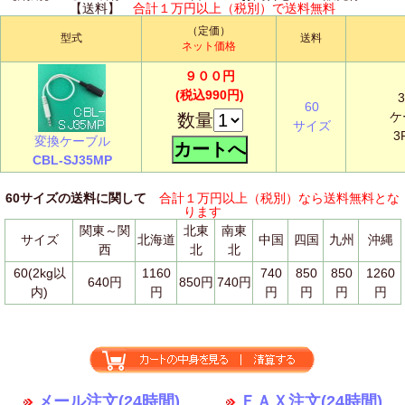
【送料】
合計１万円以上（税別）で送料無料
（定価）
型式
送料
ネット価格
９００円
(税込990円)
3
60
ケ
数量
サイズ
3
変換ケーブル
CBL-SJ35MP
60サイズの送料に関して
合計１万円以上（税別）なら送料無料とな
ります
関東～関
北東
南東
サイズ
北海道
中国
四国
九州
沖縄
西
北
北
60(2kg以
1160
740
850
850
1260
640円
850円
740円
内)
円
円
円
円
円
メール注文(24時間)
ＦＡＸ注文(24時間)