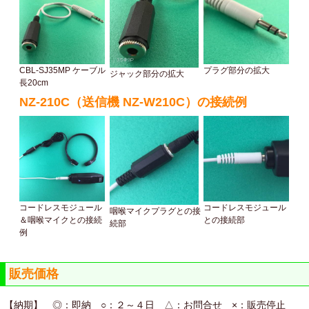
CBL-SJ35MP ケーブル
プラグ部分の拡大
ジャック部分の拡大
長20cm
NZ-210C（送信機 NZ-W210C）の接続例
コードレスモジュール
コードレスモジュール
咽喉マイクプラグとの接
＆咽喉マイクとの接続
との接続部
続部
例
販売価格
【納期】 ◎：即納 ○：２～４日 △：お問合せ ×：販売停止