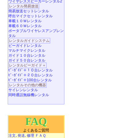
ワイヤレススピーカーレンタル2
レンタル簡易放送
簡易放送セットレンタル
呼出マイクセットレンタル
車載１０Ｗレンタル
車載６０Ｗレンタル
ポータブルワイヤレスアンプレン
タル
レンタルガイドシステム
ビーガイドレンタル
マルチマイクレンタル
ガイド１０台レンタル
ガイド５０台レンタル
レンタルビーガイド＋
ﾋﾞｰｶﾞｲﾄﾞ＋１０台レンタル
ﾋﾞｰｶﾞｲﾄﾞ＋２０台レンタル
ﾋﾞｰｶﾞｲﾄﾞ＋100台レンタル
レンタルその他の機器
サイレンレンタル
同時通話無線機レンタル
FAQ
よくあるご質問
注文､発送､修理 ＦＡＱ