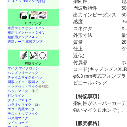
指向性 超単
６０/１２０wアンプ詳細
周波数特性 50 Hz～ 
出力インピーダンス 50 Hz
感度 -54 dB(O d
ＤＣアンプ
コネクタ XLR-3
車用マイクセット１２Ｖ
車用マイクセット２４Ｖ
外形寸法 最大直径φ3
船舶用アンプ２４Ｖ
質量 289g(
選挙カー用 車載アンプ
仕上 ダークグレー塗装
近似)
付属品 ホルダー(W5
有線マイク
マイク マイクロホン
コード(キャノンメスXLR-
ハンズフリーマイク
φ6.3 mm複式フォンプラ
チャイムマイク＆ベル
咽喉マイク・喉頭マイク
ビニールバッグ
ヘッドセットマイク
分離式
ヘッドマイク
一体式
ピンマイク
【特記事項】
クリップマイク
指向性がスーパーカーデ
カラオケマイク（白）
エコー内蔵マイク
強いマイクロホンです。
デスクトップマイク
バス用マイク
マイクコード
【販売価格】