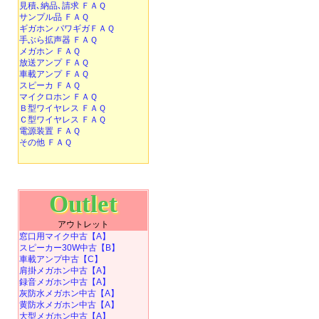
見積､納品､請求 ＦＡＱ
サンプル品 ＦＡＱ
ギガホン パワギガＦＡＱ
手ぶら拡声器 ＦＡＱ
メガホン ＦＡＱ
放送アンプ ＦＡＱ
車載アンプ ＦＡＱ
スピーカ ＦＡＱ
マイクロホン ＦＡＱ
Ｂ型ワイヤレス ＦＡＱ
Ｃ型ワイヤレス ＦＡＱ
電源装置 ＦＡＱ
その他 ＦＡＱ
Outlet
アウトレット
窓口用マイク中古【A】
スピーカー30W中古【B】
車載アンプ中古【C】
肩掛メガホン中古【A】
録音メガホン中古【A】
灰防水メガホン中古【A】
黄防水メガホン中古【A】
大型メガホン中古【A】