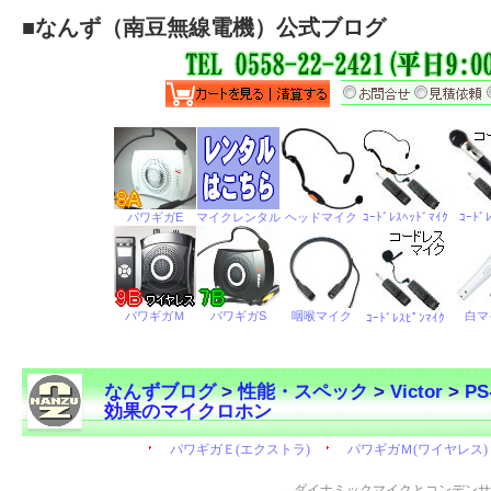
■
なんず（南豆無線電機）公式ブログ
なんずブログ
>
性能・スペック
>
Victor
>
P
効果のマイクロホン
←
ダイナミックマイクとコンデンサ