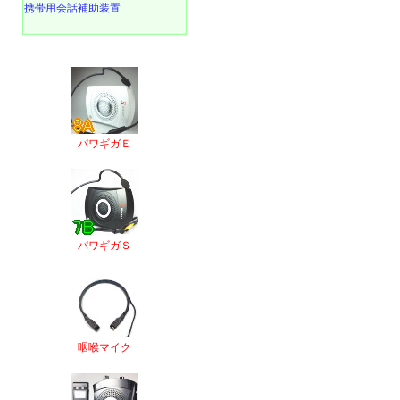
携帯用会話補助装置
パワギガＥ
パワギガＳ
咽喉マイク