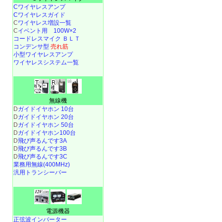
Cワイヤレスアンプ
Cワイヤレスガイド
C
ワイヤレス増設一覧
C
イベント用 100W×2
コードレスマイク ＢＬＴ
コンデンサ型
売れ筋
小型ワイヤレスアンプ
ワイヤレスシステム一覧
無線機
D
ガイドイヤホン 10台
D
ガイドイヤホン 20台
D
ガイドイヤホン 50台
D
ガイドイヤホン100台
D
飛び声るんです3A
D
飛び声るんです3B
D
飛び声るんです3C
業務用無線(400MHz)
汎用トランシーバー
電源機器
正弦波インバーター