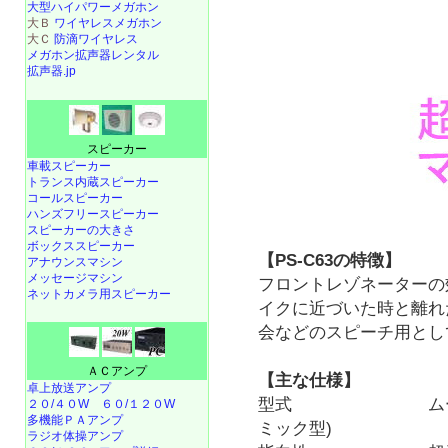
大型ハイパワーメガホン
大Ｂ
ワイヤレスメガホン
大Ｃ
防滴ワイヤレス
メガホン拡声器レンタル
拡声器.jp
スピーカー
車載スピーカー
トランス内蔵スピーカー
コールスピーカー
ハンズフリースピーカー
スピーカーの大きさ
ボックススピーカー
【PS-C63の特徴】
アナウンスマシン
メッセージマシン
フロントレゾネーターの
ネットカメラ用スピーカー
イクに近づいた時と離れ
会などのスピーチ用とし
ＡＣアンプ
【主な仕様】
卓上放送アンプ
型式 ムービング
２０/４０W
６０/１２０W
多機能ＰＡアンプ
ミック型)
ラジオ体操アンプ