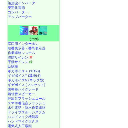
矩形波インバータ
安定化電源
コンバーター
アップバーター
その他
窓口用インターホン
順番表示器・番号表示器
作業連絡システム
消防サイレン
赤
手動サイレン
緑
助聴器
ギガボイス＋ (ﾜｲﾔﾚｽ)
ギガボイスY (耳掛け)
ギガボイスN (ネック型)
ギガボイス (フルセット)
誘導棒ハイグレード
着信音スピーカー
呼出音フラッシュコール
スマホ着信音フラッシュ
水中電話
・
防水作業連絡
ドライブスルーシステム
ハンドマイク機能表
ハンドマイク大きさ
電気式人工喉頭