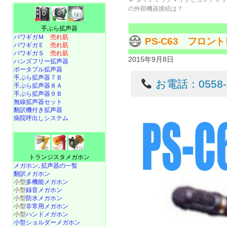
の外部機器接続は？
手ぶら拡声器
パワギガＭ
売れ筋
PS-C63 フロ
パワギガＥ
売れ筋
パワギガＳ
売れ筋
2015年9月8日
ハンズフリー拡声器
ポータブル拡声器
手ぶら拡声器７Ｂ
お電話：0558-22
手ぶら拡声器８Ａ
手ぶら拡声器９Ｂ
無線拡声器セット
翻訳機付き拡声器
病院呼出しシステム
トランジスタメガホン
メガホン､拡声器の一覧
翻訳メガホン
小型
多機能メガホン
小型
録音メガホン
小型
防水メガホン
小型
非常用メガホン
小型
ハンドメガホン
小型ショルダーメガホン