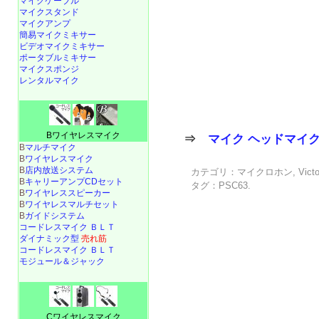
マイクケーブル
マイクスタンド
マイクアンプ
簡易マイクミキサー
ビデオマイクミキサー
ポータブルミキサー
マイクスポンジ
レンタルマイク
Bワイヤレスマイク
⇒
マイク ヘッドマイ
B
マルチマイク
B
ワイヤレスマイク
B
店内放送システム
カテゴリ：
マイクロホン
,
Victo
B
キャリーアンプCDセット
タグ：
PSC63
.
B
ワイヤレススピーカー
B
ワイヤレスマルチセット
B
ガイドシステム
コードレスマイク ＢＬＴ
ダイナミック型
売れ筋
コードレスマイク ＢＬＴ
モジュール＆ジャック
Cワイヤレスマイク