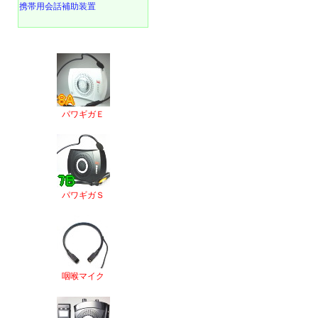
携帯用会話補助装置
パワギガＥ
パワギガＳ
咽喉マイク