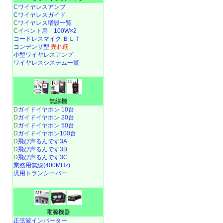
Cワイヤレスアンプ
Cワイヤレスガイド
C
ワイヤレス増設一覧
C
イベント用 100W×2
コードレスマイク ＢＬＴ
コンデンサ型
売れ筋
小型ワイヤレスアンプ
ワイヤレスシステム一覧
無線機
D
ガイドイヤホン 10台
D
ガイドイヤホン 20台
D
ガイドイヤホン 50台
D
ガイドイヤホン100台
D
飛び声るんです3A
D
飛び声るんです3B
D
飛び声るんです3C
業務用無線(400MHz)
汎用トランシーバー
電源機器
正弦波インバーター