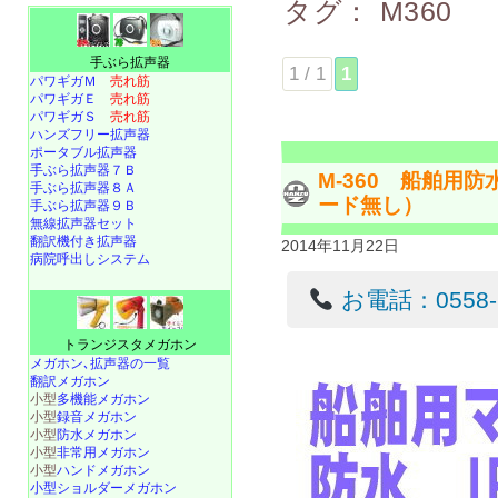
タグ：
M360
手ぶら拡声器
1 / 1
1
パワギガＭ
売れ筋
パワギガＥ
売れ筋
パワギガＳ
売れ筋
ハンズフリー拡声器
ポータブル拡声器
手ぶら拡声器７Ｂ
M-360 船舶用
手ぶら拡声器８Ａ
ード無し）
手ぶら拡声器９Ｂ
無線拡声器セット
翻訳機付き拡声器
2014年11月22日
病院呼出しシステム
お電話：0558-22
トランジスタメガホン
メガホン､拡声器の一覧
翻訳メガホン
小型
多機能メガホン
小型
録音メガホン
小型
防水メガホン
小型
非常用メガホン
小型
ハンドメガホン
小型ショルダーメガホン