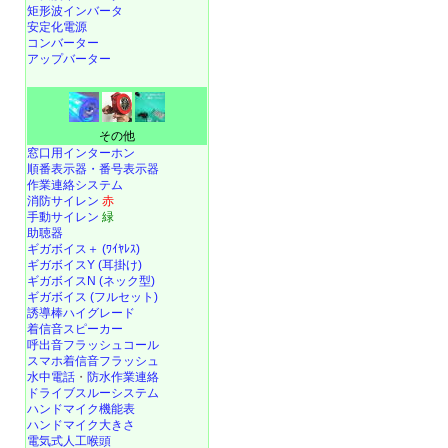
矩形波インバータ
安定化電源
コンバーター
アップバーター
その他
窓口用インターホン
順番表示器・番号表示器
作業連絡システム
消防サイレン
赤
手動サイレン
緑
助聴器
ギガボイス＋ (ﾜｲﾔﾚｽ)
ギガボイスY (耳掛け)
ギガボイスN (ネック型)
ギガボイス (フルセット)
誘導棒ハイグレード
着信音スピーカー
呼出音フラッシュコール
スマホ着信音フラッシュ
水中電話
・
防水作業連絡
ドライブスルーシステム
ハンドマイク機能表
ハンドマイク大きさ
電気式人工喉頭