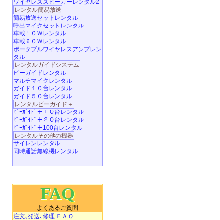
ワイヤレススピーカーレンタル2
レンタル簡易放送
簡易放送セットレンタル
呼出マイクセットレンタル
車載１０Ｗレンタル
車載６０Ｗレンタル
ポータブルワイヤレスアンプレン
タル
レンタルガイドシステム
ビーガイドレンタル
マルチマイクレンタル
ガイド１０台レンタル
ガイド５０台レンタル
レンタルビーガイド＋
ﾋﾞｰｶﾞｲﾄﾞ＋１０台レンタル
ﾋﾞｰｶﾞｲﾄﾞ＋２０台レンタル
ﾋﾞｰｶﾞｲﾄﾞ＋100台レンタル
レンタルその他の機器
サイレンレンタル
同時通話無線機レンタル
FAQ
よくあるご質問
注文､発送､修理 ＦＡＱ