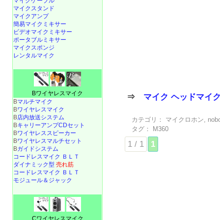
マイクケーブル
マイクスタンド
マイクアンプ
簡易マイクミキサー
ビデオマイクミキサー
ポータブルミキサー
マイクスポンジ
レンタルマイク
Bワイヤレスマイク
⇒
マイク ヘッドマイ
B
マルチマイク
B
ワイヤレスマイク
B
店内放送システム
カテゴリ：
マイクロホン
,
nob
B
キャリーアンプCDセット
タグ：
M360
B
ワイヤレススピーカー
B
ワイヤレスマルチセット
1 / 1
1
B
ガイドシステム
コードレスマイク ＢＬＴ
ダイナミック型
売れ筋
コードレスマイク ＢＬＴ
モジュール＆ジャック
Cワイヤレスマイク