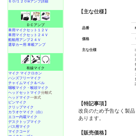
６０/１２０wアンプ詳細
【主な仕様】
ＤＣアンプ
品番
車用マイクセット１２Ｖ
車用マイクセット２４Ｖ
価格
船舶用アンプ２４Ｖ
選挙カー用 車載アンプ
主な仕様
有線マイク
マイク マイクロホン
ハンズフリーマイク
チャイムマイク＆ベル
咽喉マイク・喉頭マイク
ヘッドセットマイク
分離式
ヘッドマイク
一体式
ピンマイク
【特記事項】
クリップマイク
改良のため予告なく製品
カラオケマイク（白）
エコー内蔵マイク
あります。
デスクトップマイク
バス用マイク
マイクコード
【販売価格】