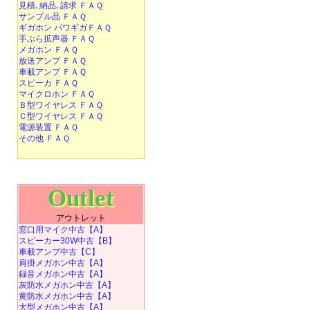
見積､納品､請求 ＦＡＱ
サンプル品 ＦＡＱ
ギガホン パワギガＦＡＱ
手ぶら拡声器 ＦＡＱ
メガホン ＦＡＱ
放送アンプ ＦＡＱ
車載アンプ ＦＡＱ
スピーカ ＦＡＱ
マイクロホン ＦＡＱ
Ｂ型ワイヤレス ＦＡＱ
Ｃ型ワイヤレス ＦＡＱ
電源装置 ＦＡＱ
その他 ＦＡＱ
Outlet
アウトレット
窓口用マイク中古【A】
スピーカー30W中古【B】
車載アンプ中古【C】
肩掛メガホン中古【A】
録音メガホン中古【A】
灰防水メガホン中古【A】
黄防水メガホン中古【A】
大型メガホン中古【A】