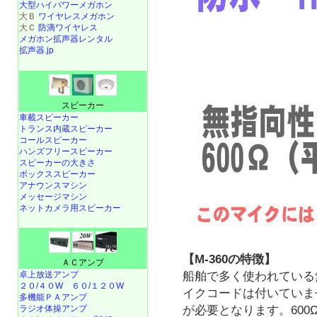
大型ハイパワーメガホン
大Ｂ
ワイヤレスメガホン
大Ｃ
防滴ワイヤレス
メガホン拡声器レンタル
拡声器.jp
スピーカー
車載スピーカー
トランス内蔵スピーカー
コールスピーカー
ハンズフリースピーカー
スピーカーの大きさ
ボックススピーカー
アナウンスマシン
メッセージマシン
ネットカメラ用スピーカー
【M-360の特徴】
ＡＣアンプ
船舶で多く使われている
卓上放送アンプ
２０/４０W
６０/１２０W
イクコードは付いていま
多機能ＰＡアンプ
が必要となります。600
ラジオ体操アンプ